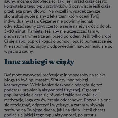
sauny, można odpowiedzieć: tak, jeśli przed ciążą często
korzystała z tego typu przybytków (i oczywiście jeśli ciąża
przebiega prawidłowo). Na wszelki wypadek zawsze
skonsultuj swoje plany z lekarzem, który oceni Twój
indywidualny stan. Ciężarne nie powinny jednak
odwiedzać sauny zbyt często, a sesje należy skrócić do ok.
5–10 minut. Pamiętaj też, aby nie uczęszczać tam w
pierwszym trymestrze
ani przed porodem. Jeśli tylko zrobi
Ci się słabo, poproś kogoś o pomoc i opuść pomieszczenie.
Nie zapomnij też nigdy o odpowiednim nawodnieniu się po
wyjściu z sauny.
Inne zabiegi w ciąży
Być może zazwyczaj preferujesz inne sposoby na relaks.
Mogą to być np. masaże,
SPA
czy inne
zabiegi
kosmetyczne
. Wiele kobiet doskonale odpręża się też
podczas uprawiania
aktywności fizycznej
. Ogromną
popularnością cieszą się również takie praktyki jak
medytacje, joga czy ćwiczenia oddechowe. Pozwalają one
się rozciągnąć, odprężyć i wyciszyć, a zatem wpływają
zarówno na Twojego ducha, jak i na ciało. Jeżeli chcesz
podjąć się jakiejś tego typu aktywności, po prostu