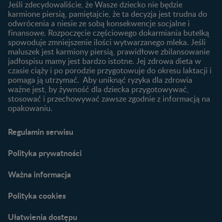
Jeśli zdecydowaliście, że Wasze dziecko nie będzie
Jak rozszerzać dietę
karmione piersią, pamiętajcie, że ta decyzja jest trudna do
niemowlaka?
odwrócenia a niesie ze sobą konsekwencje socjalne i
finansowe. Rozpoczęcie częściowego dokarmiania butelką
Przydatne materiały dla
spowoduje zmniejszenie ilości wytwarzanego mleka. Jeśli
rodziców
maluszek jest karmiony piersią, prawidłowe zbilansowanie
jadłospisu mamy jest bardzo istotne. Jej zdrowa dieta w
Poradniki dla rodziców
czasie ciąży i po porodzie przygotowuje do okresu laktacji i
Karty do zdjęć dla
pomaga ją utrzymać. Aby uniknąć ryzyka dla zdrowia
Maluszka
ważne jest, by żywność dla dziecka przygotowywać,
Materiały do pobrania
stosować i przechowywać zawsze zgodnie z informacją na
opakowaniu.
Narzędzia dla rodziców
Porady dla rodziców –
Regulamin serwisu
praktyczne wskazówki
naszych ekspertów
Polityka prywatności
Ważna informacja
Polityka cookies
Ułatwienia dostępu