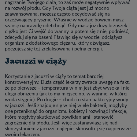
nagrzanie Twojego ciała, to zaś może negatywnie wpływać
na rozwój płodu. Gdy Twoja ciąża jest już mocno
zaawansowana, możesz często decydować się na
orzeźwiający prysznic. Właśnie w wodzie bowiem masz
szansę naprawdę odetchnąć. Gdy masz już duży brzuszek i
ciężko jest Ci wejść do wanny, a potem się z niej podnieść,
zdecyduj się na basen! Pławiąc się w wodzie, odciążysz
organizm z dodatkowego ciężaru, który dźwigasz,
poczujesz się też zrelaksowana i pełna energii.
Jacuzzi w ciąży
Korzystanie z jacuzzi w ciąży to temat bardziej
kontrowersyjny. Duża część lekarzy zwraca uwagę na fakt,
że po pierwsze – temperatura w nim jest zbyt wysoka i nie
ulega obniżeniu (jak to ma miejsce np. w wannie, w której
woda stygnie). Po drugie – chodzi o stan bakteryjny wody
w jacuzzi. Jeśli znajduje się w niej wiele bakterii, mogłyby
one przeniknąć do organizmu kobiety i rozwinąć infekcje,
które mogłyby skutkować powikłaniami i stanowić
zagrożenie dla płodu. Jeśli więc zastanawiasz się nad
skorzystaniem z jacuzzi, najlepiej skonsultuj się najpierw ze
swoim lekarzem.