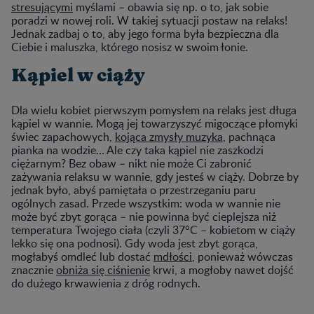
stresującymi
myślami – obawia się np. o to, jak sobie
poradzi w nowej roli. W takiej sytuacji postaw na relaks!
Jednak zadbaj o to, aby jego forma była bezpieczna dla
Ciebie i maluszka, którego nosisz w swoim łonie.
Kąpiel w ciąży
Dla wielu kobiet pierwszym pomysłem na relaks jest długa
kąpiel w wannie. Mogą jej towarzyszyć migoczące płomyki
świec zapachowych,
kojąca zmysły muzyka
, pachnąca
pianka na wodzie… Ale czy taka kąpiel nie zaszkodzi
ciężarnym? Bez obaw – nikt nie może Ci zabronić
zażywania relaksu w wannie, gdy jesteś w ciąży. Dobrze by
jednak było, abyś pamiętała o przestrzeganiu paru
ogólnych zasad. Przede wszystkim: woda w wannie nie
może być zbyt gorąca – nie powinna być cieplejsza niż
temperatura Twojego ciała (czyli 37°C – kobietom w ciąży
lekko się ona podnosi). Gdy woda jest zbyt gorąca,
mogłabyś omdleć lub dostać
mdłości
, ponieważ wówczas
znacznie
obniża się ciśnienie
krwi, a mogłoby nawet dojść
do dużego krwawienia z dróg rodnych.