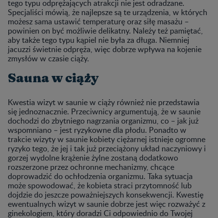
tego typu odprężających atrakcji nie jest odradzane.
Specjaliści mówią, że najlepsze są te urządzenia, w których
możesz sama ustawić temperaturę oraz siłę masażu –
powinien on być możliwie delikatny. Należy też pamiętać,
aby także tego typu kąpiel nie była za długa. Niemniej
jacuzzi świetnie odpręża, więc dobrze wpływa na kojenie
zmysłów w czasie ciąży.
Sauna w ciąży
Kwestia wizyt w saunie w ciąży również nie przedstawia
się jednoznacznie. Przeciwnicy argumentują, że w saunie
dochodzi do zbytniego nagrzania organizmu, co – jak już
wspomniano – jest ryzykowne dla płodu. Ponadto w
trakcie wizyty w saunie kobiety ciężarnej istnieje ogromne
ryzyko tego, że jej i tak już przeciążony układ naczyniowy i
gorzej wydolne krążenie żylne zostaną dodatkowo
rozszerzone przez ochronne mechanizmy, chcące
doprowadzić do ochłodzenia organizmu. Taka sytuacja
może spowodować, że kobieta straci przytomność lub
dojdzie do jeszcze poważniejszych konsekwencji. Kwestię
ewentualnych wizyt w saunie dobrze jest więc rozważyć z
ginekologiem, który doradzi Ci odpowiednio do Twojej