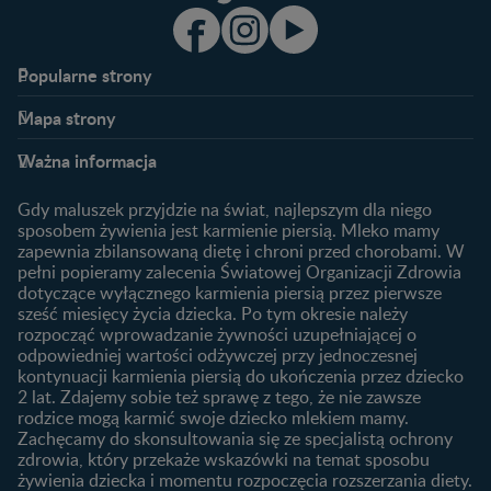
Popularne strony​
Nestlé FamilyNes
Program edukacyjny
Mapa strony​
Kontakt
Zaloguj się / Zarejestruj się
Planowanie ciąży
Ciąża
FAQ
Benefity programu
Ważna informacja
Plamienie implantacyjne –
Kalendarz ciąży
Archiwum artykułów
objawy i przyczyny
1. trymestr ciąży
Gdy maluszek przyjdzie na świat, najlepszym dla niego
Jak zaplanować płeć
Produkty
2. trymestr ciąży
sposobem żywienia jest karmienie piersią. Mleko mamy
dziecka?
zapewnia zbilansowaną dietę i chroni przed chorobami. W
Wyszukiwarka produktów
3. trymestr ciąży
Jak rozpoznać dni płodne?
pełni popieramy zalecenia Światowej Organizacji Zdrowia
Nasze marki
dotyczące wyłącznego karmienia piersią przez pierwsze
Badania przed ciążą
sześć miesięcy życia dziecka. Po tym okresie należy
Planowanie urlopu
rozpocząć wprowadzanie żywności uzupełniającej o
macierzyńskiego
odpowiedniej wartości odżywczej przy jednoczesnej
kontynuacji karmienia piersią do ukończenia przez dziecko
Rozwój dziecka
Żywienie dziecka
2 lat. Zdajemy sobie też sprawę z tego, że nie zawsze
Kalendarz rozwoju dziecka
10 sposobów jak poprawić
rodzice mogą karmić swoje dziecko mlekiem mamy.
laktację
Zachęcamy do skonsultowania się ze specjalistą ochrony
Skoki rozwojowe
zdrowia, który przekaże wskazówki na temat sposobu
Jakie mleko następne
Ząbkowanie u niemowląt
żywienia dziecka i momentu rozpoczęcia rozszerzania diety.
wybrać dla dziecka?