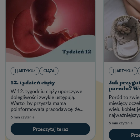
ARTYKUŁ
CIĄŻA
ARTYKUŁ
12. tydzień ciąży
Jak przygot
porodu? W
W 12. tygodniu ciąży uporczywe
dolegliwości zwykle ustępują.
Poród to zwie
Warto, by przyszła mama
miesięcy ocze
poinformowała pracodawcę, że
wielu kobiet j
spodziewa się dziecka.
najważniejsz
6 min czytania
życiu.
6 min czytania
Przeczytaj teraz
Prze