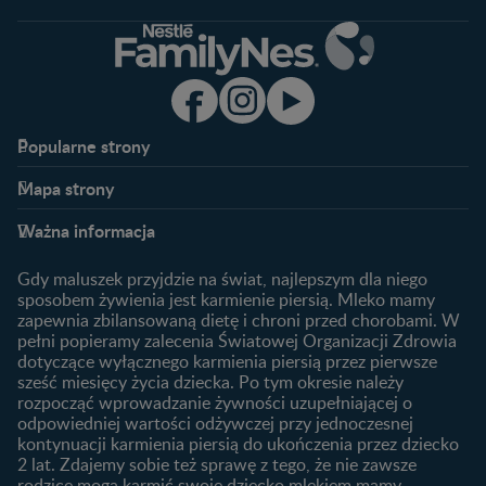
Popularne strony​
Nestlé FamilyNes
Program edukacyjny
Mapa strony​
Kontakt
Zaloguj się / Zarejestruj się
Planowanie ciąży
Ciąża
FAQ
Benefity programu
Ważna informacja
Plamienie implantacyjne –
Kalendarz ciąży
Archiwum artykułów
objawy i przyczyny
1. trymestr ciąży
Gdy maluszek przyjdzie na świat, najlepszym dla niego
Jak zaplanować płeć
Produkty
2. trymestr ciąży
sposobem żywienia jest karmienie piersią. Mleko mamy
dziecka?
zapewnia zbilansowaną dietę i chroni przed chorobami. W
Wyszukiwarka produktów
3. trymestr ciąży
Jak rozpoznać dni płodne?
pełni popieramy zalecenia Światowej Organizacji Zdrowia
Nasze marki
dotyczące wyłącznego karmienia piersią przez pierwsze
Badania przed ciążą
sześć miesięcy życia dziecka. Po tym okresie należy
Planowanie urlopu
rozpocząć wprowadzanie żywności uzupełniającej o
macierzyńskiego
odpowiedniej wartości odżywczej przy jednoczesnej
kontynuacji karmienia piersią do ukończenia przez dziecko
Rozwój dziecka
Żywienie dziecka
2 lat. Zdajemy sobie też sprawę z tego, że nie zawsze
Kalendarz rozwoju dziecka
10 sposobów jak poprawić
rodzice mogą karmić swoje dziecko mlekiem mamy.