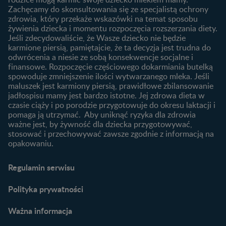
laktację
Zachęcamy do skonsultowania się ze specjalistą ochrony
Skoki rozwojowe
zdrowia, który przekaże wskazówki na temat sposobu
Jakie mleko następne
Ząbkowanie u niemowląt
żywienia dziecka i momentu rozpoczęcia rozszerzania diety.
wybrać dla dziecka?
Jeśli zdecydowaliście, że Wasze dziecko nie będzie
Jak rozszerzać dietę
karmione piersią, pamiętajcie, że ta decyzja jest trudna do
niemowlaka?
odwrócenia a niesie ze sobą konsekwencje socjalne i
finansowe. Rozpoczęcie częściowego dokarmiania butelką
Przydatne materiały dla
spowoduje zmniejszenie ilości wytwarzanego mleka. Jeśli
rodziców
maluszek jest karmiony piersią, prawidłowe zbilansowanie
jadłospisu mamy jest bardzo istotne. Jej zdrowa dieta w
Poradniki dla rodziców
czasie ciąży i po porodzie przygotowuje do okresu laktacji i
Karty do zdjęć dla
pomaga ją utrzymać. Aby uniknąć ryzyka dla zdrowia
Maluszka
ważne jest, by żywność dla dziecka przygotowywać,
Materiały do pobrania
stosować i przechowywać zawsze zgodnie z informacją na
opakowaniu.
Narzędzia dla rodziców
Porady dla rodziców –
Regulamin serwisu
praktyczne wskazówki
naszych ekspertów
Polityka prywatności
Ważna informacja