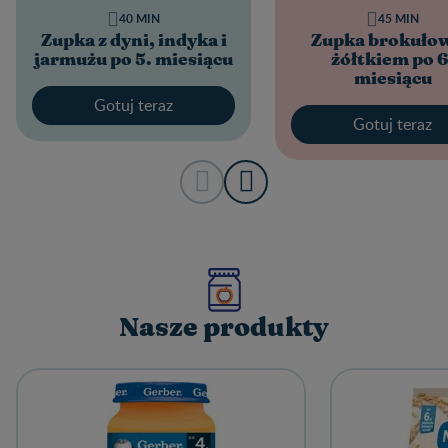
40 MIN
45 MIN
Zupka z dyni, indyka i
Zupka brokułow
jarmużu po 5. miesiącu
żółtkiem po 6
miesiącu
Gotuj teraz
Gotuj teraz
Nasze produkty