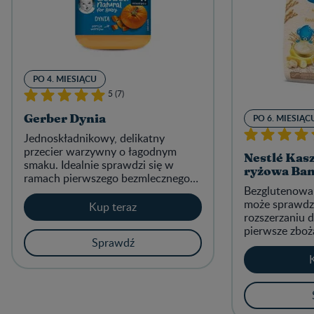
PO 4. MIESIĄCU
5 (7)
PO 6. MIESIĄC
Gerber Dynia
Jednoskładnikowy, delikatny
przecier warzywny o łagodnym
Nestlé Kas
smaku. Idealnie sprawdzi się w
ryżowa Ba
ramach pierwszego bezmlecznego
Bezglutenowa
posiłku dla niemowląt po 4.
może sprawdzi
miesiącu życia. Nie zawiera dodatku
Kup teraz
rozszerzaniu 
soli.
pierwsze zboż
Sprawdź