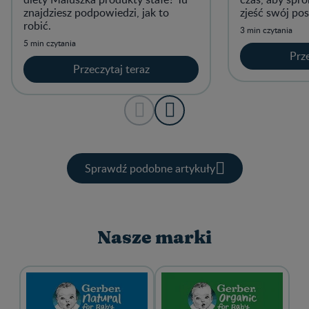
znajdziesz podpowiedzi, jak to
zjeść swój pos
robić.
3 min czytania
5 min czytania
Prze
Przeczytaj teraz
Sprawdź podobne artykuły
Nasze marki