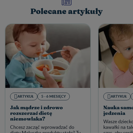
Polecane artykuły
ARTYKUŁ
5 - 6 MIESIĘCY
ARTYKUŁ
Jak mądrze i zdrowo
Nauka sam
rozszerzać dietę
jedzenia
niemowlaka?
Wasze dziecko
Chcesz zacząć wprowadzać do
kawałki na tal
diety Maluszka produkty stałe? Tu
czas, aby spr