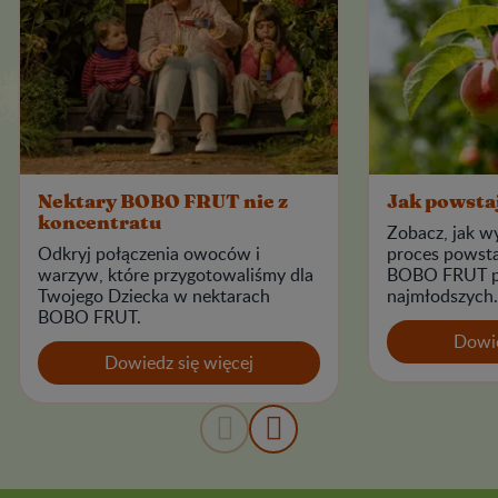
Nektary BOBO FRUT nie z
Jak powsta
koncentratu
Zobacz, jak w
Odkryj połączenia owoców i
proces powst
warzyw, które przygotowaliśmy dla
BOBO FRUT pr
Twojego Dziecka w nektarach
najmłodszych.
BOBO FRUT.
Dowie
Dowiedz się więcej