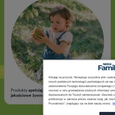
Klikając na przycisk “Akceptuję wszystkie pliki cook
innych podobnych technologii) pochodzących od nas 
udoskonalenia Twojego doświadczenia związanego z ko
spełniają rygorystyczne normy
Produkty
również w celu gromadzenia istotnych informacji um
jakościowe żywności
dla niemowląt i małych dzieci.
dostosowanych do Twoich zainteresowań. Dowiedz si
preferencje w zakresie plików cookies tutaj, jak równ
W
Prywatności", znajdujący się na dole naszej strony.