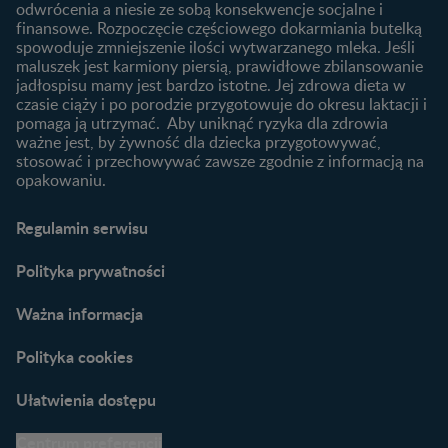
niemowlaka?
odwrócenia a niesie ze sobą konsekwencje socjalne i
finansowe. Rozpoczęcie częściowego dokarmiania butelką
Przydatne materiały dla
spowoduje zmniejszenie ilości wytwarzanego mleka. Jeśli
rodziców
maluszek jest karmiony piersią, prawidłowe zbilansowanie
jadłospisu mamy jest bardzo istotne. Jej zdrowa dieta w
Poradniki dla rodziców
czasie ciąży i po porodzie przygotowuje do okresu laktacji i
Karty do zdjęć dla
pomaga ją utrzymać. Aby uniknąć ryzyka dla zdrowia
Maluszka
ważne jest, by żywność dla dziecka przygotowywać,
Materiały do pobrania
stosować i przechowywać zawsze zgodnie z informacją na
opakowaniu.
Narzędzia dla rodziców
Porady dla rodziców –
Regulamin serwisu
praktyczne wskazówki
naszych ekspertów
Polityka prywatności
Ważna informacja
Polityka cookies
Ułatwienia dostępu
Centrum preferencji