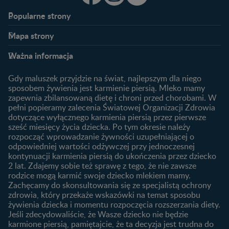
Popularne strony​
Nestlé FamilyNes
Program edukacyjny
Mapa strony​
Kontakt
Zaloguj się / Zarejestruj się
Planowanie ciąży
Ciąża
FAQ
Benefity programu
Ważna informacja
Plamienie implantacyjne –
Kalendarz ciąży
Archiwum artykułów
objawy i przyczyny
1. trymestr ciąży
Gdy maluszek przyjdzie na świat, najlepszym dla niego
Jak zaplanować płeć
Produkty
2. trymestr ciąży
sposobem żywienia jest karmienie piersią. Mleko mamy
dziecka?
zapewnia zbilansowaną dietę i chroni przed chorobami. W
Wyszukiwarka produktów
3. trymestr ciąży
Jak rozpoznać dni płodne?
pełni popieramy zalecenia Światowej Organizacji Zdrowia
Nasze marki
dotyczące wyłącznego karmienia piersią przez pierwsze
Badania przed ciążą
sześć miesięcy życia dziecka. Po tym okresie należy
Planowanie urlopu
rozpocząć wprowadzanie żywności uzupełniającej o
macierzyńskiego
odpowiedniej wartości odżywczej przy jednoczesnej
kontynuacji karmienia piersią do ukończenia przez dziecko
Rozwój dziecka
Żywienie dziecka
2 lat. Zdajemy sobie też sprawę z tego, że nie zawsze
Kalendarz rozwoju dziecka
10 sposobów jak poprawić
rodzice mogą karmić swoje dziecko mlekiem mamy.
laktację
Zachęcamy do skonsultowania się ze specjalistą ochrony
Skoki rozwojowe
zdrowia, który przekaże wskazówki na temat sposobu
Jakie mleko następne
Ząbkowanie u niemowląt
żywienia dziecka i momentu rozpoczęcia rozszerzania diety.
wybrać dla dziecka?
Jeśli zdecydowaliście, że Wasze dziecko nie będzie
Jak rozszerzać dietę
karmione piersią, pamiętajcie, że ta decyzja jest trudna do