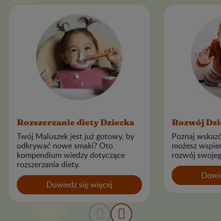
Rozszerzanie diety Dziecka
Rozwój Dzi
Twój Maluszek jest już gotowy, by
Poznaj wskazó
odkrywać nowe smaki? Oto
możesz wspie
kompendium wiedzy dotyczące
rozwój swojeg
rozszerzania diety.
Dowie
Dowiedz się więcej