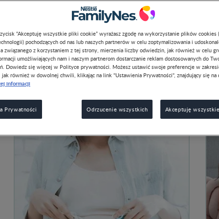
Strefa mamy
przycisk “Akceptuję wszystkie pliki cookie” wyrażasz zgodę na wykorzystanie plików cookies 
chnologii) pochodzących od nas lub naszych partnerów w celu zoptymalizowania i udoskona
a związanego z korzystaniem z tej strony, mierzenia liczby odwiedzin, jak również w celu g
formacji umożliwiających nam i naszym partnerom dostarczanie reklam dostosowanych do Tw
ń. Dowiedz się więcej w Polityce prywatności. Możesz ustawić swoje preferencje w zakres
, jak również w dowolnej chwili, klikając na link "Ustawienia Prywatności", znajdujący się na 
ej informacji
a Prywatności
Odrzucenie wszystkich
Akceptuję wszystkie