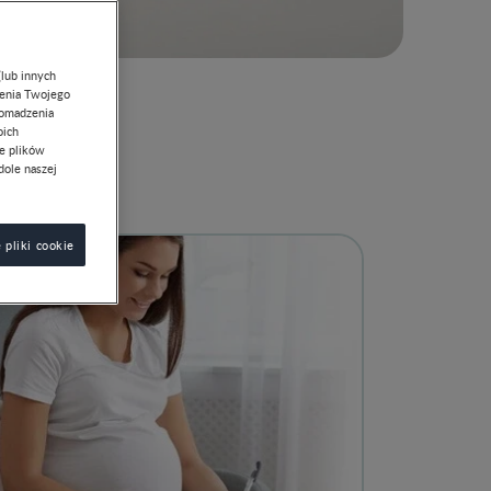
(lub innych
lenia Twojego
romadzenia
oich
ie plików
dole naszej
 pliki cookie