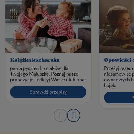
Książka kucharska
Opowieści 
pełna pysznych smaków dla
Przeżyj razem
Twojego Maluszka. Poznaj nasze
niesamowite 
propozycje i odkryj Wasze ulubione!
owocowych b
bajek.
Sprawdź przepisy
P