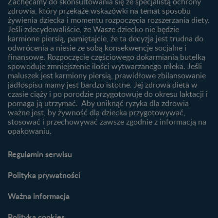
laktację
Zachęcamy do skonsultowania się ze specjalistą ochrony
Skoki rozwojowe
zdrowia, który przekaże wskazówki na temat sposobu
Jakie mleko następne
Ząbkowanie u niemowląt
żywienia dziecka i momentu rozpoczęcia rozszerzania diety.
wybrać dla dziecka?
Jeśli zdecydowaliście, że Wasze dziecko nie będzie
Jak rozszerzać dietę
karmione piersią, pamiętajcie, że ta decyzja jest trudna do
niemowlaka?
odwrócenia a niesie ze sobą konsekwencje socjalne i
finansowe. Rozpoczęcie częściowego dokarmiania butelką
Przydatne materiały dla
spowoduje zmniejszenie ilości wytwarzanego mleka. Jeśli
rodziców
maluszek jest karmiony piersią, prawidłowe zbilansowanie
jadłospisu mamy jest bardzo istotne. Jej zdrowa dieta w
Poradniki dla rodziców
czasie ciąży i po porodzie przygotowuje do okresu laktacji i
Karty do zdjęć dla
pomaga ją utrzymać. Aby uniknąć ryzyka dla zdrowia
Maluszka
ważne jest, by żywność dla dziecka przygotowywać,
Materiały do pobrania
stosować i przechowywać zawsze zgodnie z informacją na
opakowaniu.
Narzędzia dla rodziców
Porady dla rodziców –
Regulamin serwisu
praktyczne wskazówki
naszych ekspertów
Polityka prywatności
Ważna informacja
Polityka cookies