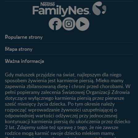
Popularne strony​
Nestlé FamilyNes
Program edukacyjny
Mapa strony​
Kontakt
Zaloguj się / Zarejestruj się
Planowanie ciąży
Ciąża
FAQ
Benefity programu
Ważna informacja
Plamienie implantacyjne –
Kalendarz ciąży
Archiwum artykułów
objawy i przyczyny
1. trymestr ciąży
Gdy maluszek przyjdzie na świat, najlepszym dla niego
Jak zaplanować płeć
Produkty
2. trymestr ciąży
sposobem żywienia jest karmienie piersią. Mleko mamy
dziecka?
zapewnia zbilansowaną dietę i chroni przed chorobami. W
Wyszukiwarka produktów
3. trymestr ciąży
Jak rozpoznać dni płodne?
pełni popieramy zalecenia Światowej Organizacji Zdrowia
Nasze marki
dotyczące wyłącznego karmienia piersią przez pierwsze
Badania przed ciążą
sześć miesięcy życia dziecka. Po tym okresie należy
Planowanie urlopu
rozpocząć wprowadzanie żywności uzupełniającej o
macierzyńskiego
odpowiedniej wartości odżywczej przy jednoczesnej
kontynuacji karmienia piersią do ukończenia przez dziecko
Rozwój dziecka
Żywienie dziecka
2 lat. Zdajemy sobie też sprawę z tego, że nie zawsze
Kalendarz rozwoju dziecka
10 sposobów jak poprawić
rodzice mogą karmić swoje dziecko mlekiem mamy.