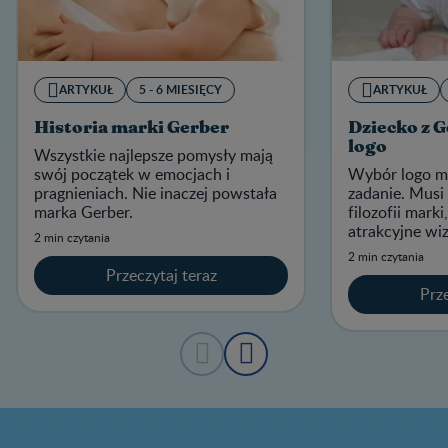
ARTYKUŁ
5 - 6 MIESIĘCY
ARTYKUŁ
Historia marki Gerber
Dziecko z G
logo
Wszystkie najlepsze pomysły mają
swój początek w emocjach i
Wybór logo ma
pragnieniach. Nie inaczej powstała
zadanie. Musi
marka Gerber.
filozofii mark
atrakcyjne wiz
2 min czytania
zapadało w pa
2 min czytania
jest logo Gerb
Przeczytaj teraz
Prze