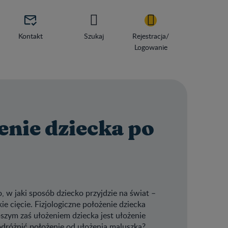

Kontakt
Szukaj
Rejestracja/
Logowanie
enie dziecka po
 w jaki sposób dziecko przyjdzie na świat –
ie cięcie. Fizjologiczne położenie dziecka
zym zaś ułożeniem dziecka jest ułożenie
 odróżnić położenie od ułożenia maluszka?