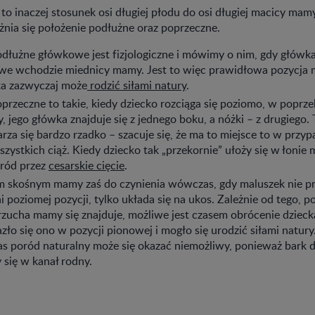
to inaczej stosunek osi długiej płodu do osi długiej macicy mam
nia się położenie podłużne oraz poprzeczne.
dłużne główkowe jest fizjologiczne i mówimy o nim, gdy główka
 we wchodzie miednicy mamy. Jest to więc prawidłowa pozycja m
ta zazwyczaj może
rodzić siłami natury
.
przeczne to takie, kiedy dziecko rozciąga się poziomo, w poprz
, jego główka znajduje się z jednego boku, a nóżki – z drugiego. 
rza się bardzo rzadko – szacuje się, że ma to miejsce to w przy
zystkich ciąż. Kiedy dziecko tak „przekornie” ułoży się w łonie
ród przez
cesarskie cięcie
.
m skośnym mamy zaś do czynienia wówczas, gdy maluszek nie pr
i poziomej pozycji, tylko układa się na ukos. Zależnie od tego, 
zucha mamy się znajduje, możliwe jest czasem obrócenie dziecka
zło się ono w pozycji pionowej i mogło się urodzić siłami natury. 
s poród naturalny może się okazać niemożliwy, ponieważ bark d
 się w kanał rodny.