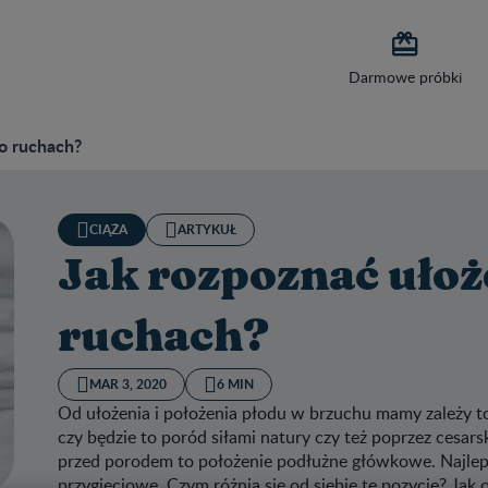

Darmowe próbki
po ruchach?
CIĄŻA
ARTYKUŁ
Jak rozpoznać ułoż
ruchach?
MAR 3, 2020
6 MIN
Od ułożenia i położenia płodu w brzuchu mamy zależy to,
czy będzie to poród siłami natury czy też poprzez cesarsk
przed porodem to położenie podłużne główkowe. Najleps
przygięciowe. Czym różnią się od siebie te pozycje? Jak