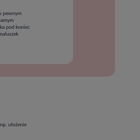
i w pewnym
 samym
cka pod koniec
 maluszek
 np. ułożenie