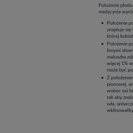
Położenie płodu 
medycynie wyróż
Położenie po
znajduje się
której kobie
Położenie po
Innymi słowy
maluszka zda
więcej 1% ws
może być po
Z położenie
pionowej, an
wobec osi br
tak aby znala
uda, wówcza
wklinowałby