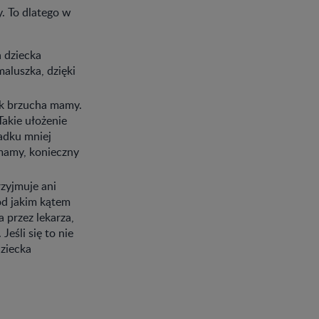
y. To dlatego w
 dziecka
aluszka, dzięki
ek brzucha mamy.
Takie ułożenie
padku mniej
 mamy, konieczny
zyjmuje ani
pod jakim kątem
 przez lekarza,
Jeśli się to nie
ziecka