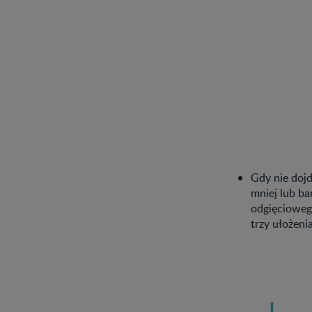
Gdy nie dojd
mniej lub ba
odgięcioweg
trzy ułożen