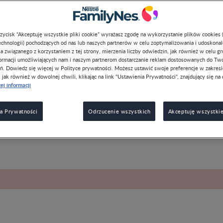
przycisk “Akceptuję wszystkie pliki cookie” wyrażasz zgodę na wykorzystanie plików cookies 
chnologii) pochodzących od nas lub naszych partnerów w celu zoptymalizowania i udoskona
a związanego z korzystaniem z tej strony, mierzenia liczby odwiedzin, jak również w celu g
formacji umożliwiających nam i naszym partnerom dostarczanie reklam dostosowanych do Tw
hu mamy zazwyczaj przyjmują położenie podłużne główkowe w
I
ń. Dowiedz się więcej w Polityce prywatności. Możesz ustawić swoje preferencje w zakres
, jak również w dowolnej chwili, klikając na link "Ustawienia Prywatności", znajdujący się na 
. a
34. tygodniem ciąży
). Zdarzają się również takie sytuacje, że
ej informacji
ed samym porodem. Podczas ostatnich wizyt u ginekologa przed 
arz oceni, w jaki sposób ułożyło się dziecko. Gdy płód jest mały
 mamy, a w macicy jest dużo płynu owodniowego, maluszek może
a Prywatności
Odrzucenie wszystkich
Akceptuję wszystkie
 dniu porodu.