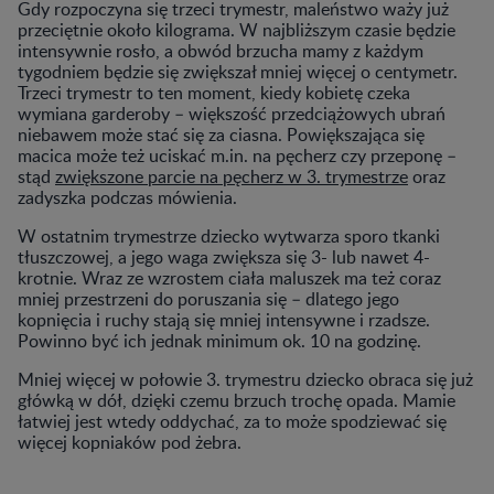
Gdy rozpoczyna się trzeci trymestr, maleństwo waży już
przeciętnie około kilograma. W najbliższym czasie będzie
intensywnie rosło, a obwód brzucha mamy z każdym
tygodniem będzie się zwiększał mniej więcej o centymetr.
Trzeci trymestr to ten moment, kiedy kobietę czeka
wymiana garderoby – większość przedciążowych ubrań
niebawem może stać się za ciasna. Powiększająca się
macica może też uciskać m.in. na pęcherz czy przeponę –
stąd
zwiększone parcie na pęcherz w 3. trymestrze
oraz
zadyszka podczas mówienia.
W ostatnim trymestrze dziecko wytwarza sporo tkanki
tłuszczowej, a jego waga zwiększa się 3- lub nawet 4-
krotnie. Wraz ze wzrostem ciała maluszek ma też coraz
mniej przestrzeni do poruszania się – dlatego jego
kopnięcia i ruchy stają się mniej intensywne i rzadsze.
Powinno być ich jednak minimum ok. 10 na godzinę.
Mniej więcej w połowie 3. trymestru dziecko obraca się już
główką w dół, dzięki czemu brzuch trochę opada. Mamie
łatwiej jest wtedy oddychać, za to może spodziewać się
więcej kopniaków pod żebra.