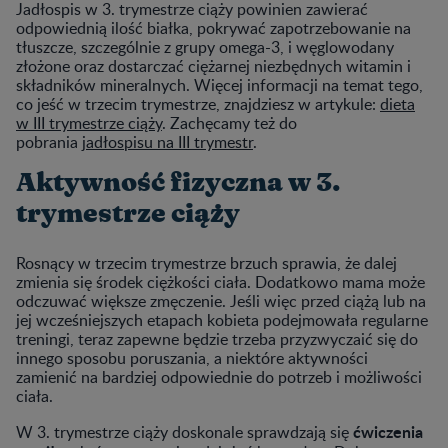
Jadłospis w 3. trymestrze ciąży powinien zawierać
odpowiednią ilość białka, pokrywać zapotrzebowanie na
tłuszcze, szczególnie z grupy omega-3, i węglowodany
złożone oraz dostarczać ciężarnej niezbędnych witamin i
składników mineralnych. Więcej informacji na temat tego,
co jeść w trzecim trymestrze, znajdziesz w artykule:
dieta
w III trymestrze ciąży
. Zachęcamy też do
pobrania
jadłospisu na III trymestr
.
Aktywność fizyczna w 3.
trymestrze ciąży
Rosnący w trzecim trymestrze brzuch sprawia, że dalej
zmienia się środek ciężkości ciała. Dodatkowo mama może
odczuwać większe zmęczenie. Jeśli więc przed ciążą lub na
jej wcześniejszych etapach kobieta podejmowała regularne
treningi, teraz zapewne będzie trzeba przyzwyczaić się do
innego sposobu poruszania, a niektóre aktywności
zamienić na bardziej odpowiednie do potrzeb i możliwości
ciała.
ćwiczenia
W 3. trymestrze ciąży doskonale sprawdzają się