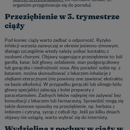
organizm przygotowuje się do porodu).
Przeziębienie w 3. trymestrze
ciąży
Pod koniec ciąży warto zadbać o odporność. Ryzyko
infekcji wzrasta zazwyczaj w okresie jesienno-zimowym,
dlatego szczególnie wtedy należy unikać kontaktu z
osobami chorymi. Objawy sugerujące przeziębienie to: ból
gardła, katar, ból głowy, osłabienie, stan podgorączkowy
lub gorączka i niedrożność nosa. Aby poradzić sobie np. z
katarem, można skonsultować z lekarzem inhalacje z
olejkami eterycznymi (nie powinny one zawierać ekstraktu
na bazie alkoholu). W przypadku gorączki lub silnego bólu
głowy specjaliści zalecają z kolei preparaty z
paracetamolem. Żadnych leków najlepiej nie zażywać bez
konsultacji z lekarzem lub farmaceutą. Sprawdzić mogą się
także domowe sposoby na przeziębienie, np. herbata z
imbirem i cytryną, syrop z cebuli itp. Jeśli po kilku dniach
objawy nie ustąpią, warto wybrać się do internisty.
Wydzielina z pochwy w ciąży w