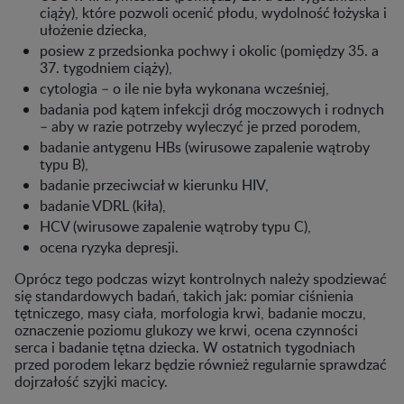
ciąży), które pozwoli ocenić płodu, wydolność łożyska i
ułożenie dziecka,
posiew z przedsionka pochwy i okolic (pomiędzy 35. a
37. tygodniem ciąży),
cytologia – o ile nie była wykonana wcześniej,
badania pod kątem infekcji dróg moczowych i rodnych
– aby w razie potrzeby wyleczyć je przed porodem,
badanie antygenu HBs (wirusowe zapalenie wątroby
typu B),
badanie przeciwciał w kierunku HIV,
badanie VDRL (kiła),
HCV (wirusowe zapalenie wątroby typu C),
ocena ryzyka depresji.
Oprócz tego podczas wizyt kontrolnych należy spodziewać
się standardowych badań, takich jak: pomiar ciśnienia
tętniczego, masy ciała, morfologia krwi, badanie moczu,
oznaczenie poziomu glukozy we krwi, ocena czynności
serca i badanie tętna dziecka. W ostatnich tygodniach
przed porodem lekarz będzie również regularnie sprawdzać
dojrzałość szyjki macicy.