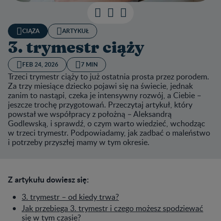
CIĄŻA
ARTYKUŁ
3. trymestr ciąży
FEB 24, 2026
7 MIN
Trzeci trymestr ciąży to już ostatnia prosta przez porodem.
Za trzy miesiące dziecko pojawi się na świecie, jednak
zanim to nastąpi, czeka je intensywny rozwój, a Ciebie –
jeszcze trochę przygotowań. Przeczytaj artykuł, który
powstał we współpracy z położną – Aleksandrą
Godlewską, i sprawdź, o czym warto wiedzieć, wchodząc
w trzeci trymestr. Podpowiadamy, jak zadbać o maleństwo
i potrzeby przyszłej mamy w tym okresie.
Z artykułu dowiesz się:
3. trymestr – od kiedy trwa?
Jak przebiega 3. trymestr i czego możesz spodziewać
się w tym czasie?