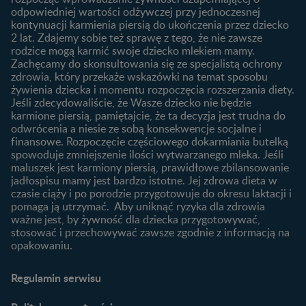
macierzyńskiego
odpowiedniej wartości odżywczej przy jednoczesnej
kontynuacji karmienia piersią do ukończenia przez dziecko
Rozwój dziecka
Żywienie dziecka
2 lat. Zdajemy sobie też sprawę z tego, że nie zawsze
Kalendarz rozwoju dziecka
10 sposobów jak poprawić
rodzice mogą karmić swoje dziecko mlekiem mamy.
laktację
Zachęcamy do skonsultowania się ze specjalistą ochrony
Skoki rozwojowe
zdrowia, który przekaże wskazówki na temat sposobu
Jakie mleko następne
Ząbkowanie u niemowląt
żywienia dziecka i momentu rozpoczęcia rozszerzania diety.
wybrać dla dziecka?
Jeśli zdecydowaliście, że Wasze dziecko nie będzie
Jak rozszerzać dietę
karmione piersią, pamiętajcie, że ta decyzja jest trudna do
niemowlaka?
odwrócenia a niesie ze sobą konsekwencje socjalne i
finansowe. Rozpoczęcie częściowego dokarmiania butelką
Przydatne materiały dla
spowoduje zmniejszenie ilości wytwarzanego mleka. Jeśli
rodziców
maluszek jest karmiony piersią, prawidłowe zbilansowanie
jadłospisu mamy jest bardzo istotne. Jej zdrowa dieta w
Poradniki dla rodziców
czasie ciąży i po porodzie przygotowuje do okresu laktacji i
Karty do zdjęć dla
pomaga ją utrzymać. Aby uniknąć ryzyka dla zdrowia
Maluszka
ważne jest, by żywność dla dziecka przygotowywać,
Materiały do pobrania
stosować i przechowywać zawsze zgodnie z informacją na
opakowaniu.
Narzędzia dla rodziców
Porady dla rodziców –
Regulamin serwisu
praktyczne wskazówki
naszych ekspertów