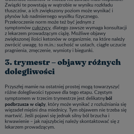
Związki te powstają w wątrobie w wyniku rozkładu
tłuszczów, a ich zwiększony poziom może wynikać i
płynów lub nadmiernego wysiłku fizycznego.
Przekroczenie norm może też być jednym z
symptomów
cukrzycy
, dlatego zawsze wymaga konsultacji
z lekarzem prowadzącym ciążę. Możliwe objawy
zwiększonej ilości ketonów w organizmie, na które należy
zwrócić uwagę, to m.in.: suchość w ustach, ciągłe uczucie
pragnienia, zmęczenie, wymioty i biegunki.
3. trymestr – objawy różnych
dolegliwości
Przyszłej mamie na ostatniej prostej mogą towarzyszyć
różne dolegliwości typowe dla tego etapu. Częstym
ból
symptomem w trzecim trymestrze jest delikatny
podbrzusza w ciąży
, który może wynikać z rozluźniania się
więzadeł mięśni dna miednicy. Tym objawem nie trzeba się
martwić. Jeśli pojawi się jednak silny ból brzucha i
krwawienie – jak najszybciej należy skontaktować się z
lekarzem prowadzącym.