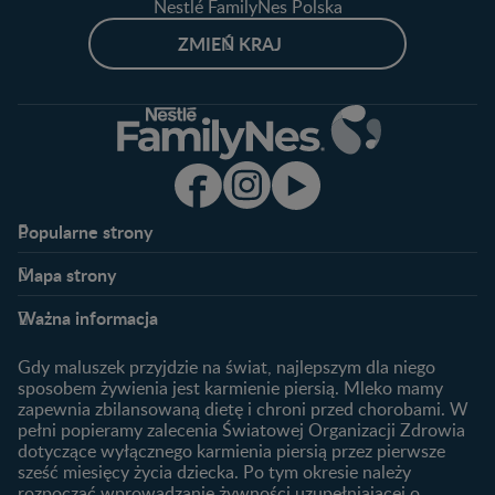
Nestlé FamilyNes Polska
ZMIEŃ KRAJ
Popularne strony​
Nestlé FamilyNes
Program edukacyjny
Mapa strony​
Kontakt
Zaloguj się / Zarejestruj się
Planowanie ciąży
Ciąża
FAQ
Benefity programu
Ważna informacja
Plamienie implantacyjne –
Kalendarz ciąży
Archiwum artykułów
objawy i przyczyny
1. trymestr ciąży
Gdy maluszek przyjdzie na świat, najlepszym dla niego
Jak zaplanować płeć
Produkty
2. trymestr ciąży
sposobem żywienia jest karmienie piersią. Mleko mamy
dziecka?
zapewnia zbilansowaną dietę i chroni przed chorobami. W
Wyszukiwarka produktów
3. trymestr ciąży
Jak rozpoznać dni płodne?
pełni popieramy zalecenia Światowej Organizacji Zdrowia
Nasze marki
dotyczące wyłącznego karmienia piersią przez pierwsze
Badania przed ciążą
sześć miesięcy życia dziecka. Po tym okresie należy
Planowanie urlopu
rozpocząć wprowadzanie żywności uzupełniającej o