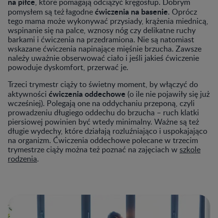
na piłce
, które pomagają odciążyć kręgosłup. Dobrym
ćwiczenia na basenie
pomysłem są też łagodne
. Oprócz
tego mama może wykonywać przysiady, krążenia miednicą,
wspinanie się na palce, wznosy nóg czy delikatne ruchy
barkami i ćwiczenia na przedramiona. Nie są natomiast
wskazane ćwiczenia napinające mięśnie brzucha. Zawsze
należy uważnie obserwować ciało i jeśli jakieś ćwiczenie
powoduje dyskomfort, przerwać je.
Trzeci trymestr ciąży to świetny moment, by włączyć do
ćwiczenia oddechowe
aktywności
(o ile nie pojawiły się już
wcześniej). Polegają one na oddychaniu przeponą, czyli
prowadzeniu długiego oddechu do brzucha – ruch klatki
piersiowej powinien być wtedy minimalny. Ważne są też
długie wydechy, które działają rozluźniająco i uspokajająco
na organizm. Ćwiczenia oddechowe polecane w trzecim
trymestrze ciąży można też poznać na zajęciach w
szkole
rodzenia
.