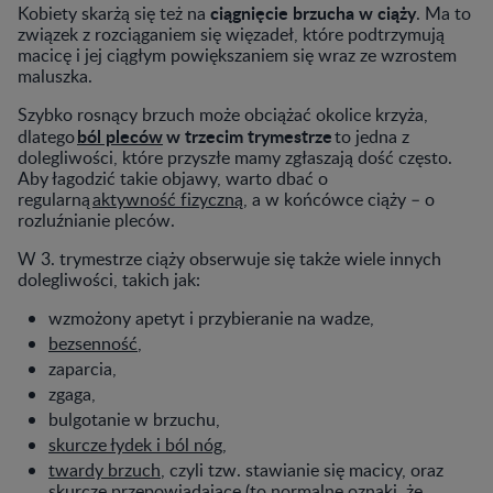
ciągnięcie brzucha w ciąży
Kobiety skarżą się też na
. Ma to
związek z rozciąganiem się więzadeł, które podtrzymują
macicę i jej ciągłym powiększaniem się wraz ze wzrostem
maluszka.
Szybko rosnący brzuch może obciążać okolice krzyża,
ból pleców
w trzecim trymestrze
dlatego
to jedna z
dolegliwości, które przyszłe mamy zgłaszają dość często.
Aby łagodzić takie objawy, warto dbać o
regularną
aktywność fizyczną
, a w końcówce ciąży – o
rozluźnianie pleców.
W 3. trymestrze ciąży obserwuje się także wiele innych
dolegliwości, takich jak:
wzmożony apetyt i przybieranie na wadze,
bezsenność
,
zaparcia,
zgaga,
bulgotanie w brzuchu,
skurcze łydek i ból nóg
,
twardy brzuch
, czyli tzw. stawianie się macicy, oraz
skurcze przepowiadające
(to normalne oznaki, że