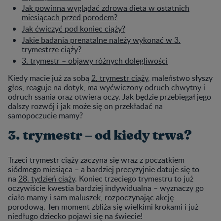
Jak powinna wyglądać zdrowa dieta w ostatnich
miesiącach przed porodem?
Jak ćwiczyć pod koniec ciąży?
Jakie badania prenatalne należy wykonać w 3.
trymestrze ciąży?
3. trymestr – objawy różnych dolegliwości
Kiedy macie już za sobą
2. trymestr ciąży
, maleństwo słyszy
głos, reaguje na dotyk, ma wyćwiczony odruch chwytny i
odruch ssania oraz otwiera oczy. Jak będzie przebiegał jego
dalszy rozwój i jak może się on przekładać na
samopoczucie mamy?
3. trymestr – od kiedy trwa?
Trzeci trymestr ciąży zaczyna się wraz z początkiem
siódmego miesiąca – a bardziej precyzyjnie datuje się to
na
28. tydzień ciąży
. Koniec trzeciego trymestru to już
oczywiście kwestia bardziej indywidualna – wyznaczy go
ciało mamy i sam maluszek, rozpoczynając akcję
porodową. Ten moment zbliża się wielkimi krokami i już
niedługo dziecko pojawi się na świecie!