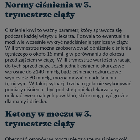
Normy ciśnienia w 3.
trymestrze ciąży
Ciśnienie krwi to ważny parametr, który sprawdza się
podczas każdej wizyty u lekarza. Pozwala to ewentualnie
możliwie wcześnie wykryć
nadciśnienie tętnicze w ciąży
.
W II trymestrze można zaobserwować obniżenie ciśnienia
tętniczego o około 15 mmHg w porównaniu do okresu
przed zajściem w ciążę. W III trymestrze wartości wracają
do tych sprzed ciąży. Jeżeli jednak ciśnienie skurczowe
wzrośnie do ≥140 mmHg bądź ciśnienie rozkurczowe
wyniesie ≥ 90 mmHg, można mówić o nadciśnieniu
tętniczym. W takiej sytuacji trzeba regularnie wykonywać
pomiary ciśnienia i być pod stałą opieką lekarza, aby
uniknąć ewentualnych powikłań, które mogą być groźne
dla mamy i dziecka.
Ketony w moczu w 3.
trymestrze ciąży
Obecność ketonów w moczu nie zawsze musi niepokoić.