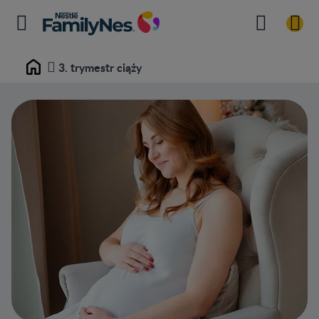
3. trymestr ciąży
Home