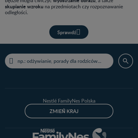
wyostrzanie obrazu
będzie mogła ćwiczyć
, a także
skupianie wzroku
na przedmiotach czy rozpoznawanie
odległości.
Sprawdź
Nestlé FamilyNes Polska
ZMIEŃ KRAJ