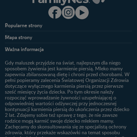
Popularne strony​
Nestlé FamilyNes
Program edukacyjny
Mapa strony​
Kontakt
Zaloguj się / Zarejestruj się
Planowanie ciąży
Ciąża
FAQ
Benefity programu
Ważna informacja
Plamienie implantacyjne –
Kalendarz ciąży
Archiwum artykułów
objawy i przyczyny
1. trymestr ciąży
Gdy maluszek przyjdzie na świat, najlepszym dla niego
Jak zaplanować płeć
Produkty
2. trymestr ciąży
sposobem żywienia jest karmienie piersią. Mleko mamy
dziecka?
zapewnia zbilansowaną dietę i chroni przed chorobami. W
Wyszukiwarka produktów
3. trymestr ciąży
Jak rozpoznać dni płodne?
pełni popieramy zalecenia Światowej Organizacji Zdrowia
Nasze marki
dotyczące wyłącznego karmienia piersią przez pierwsze
Badania przed ciążą
sześć miesięcy życia dziecka. Po tym okresie należy
Planowanie urlopu
rozpocząć wprowadzanie żywności uzupełniającej o
macierzyńskiego
odpowiedniej wartości odżywczej przy jednoczesnej
kontynuacji karmienia piersią do ukończenia przez dziecko
Rozwój dziecka
Żywienie dziecka
2 lat. Zdajemy sobie też sprawę z tego, że nie zawsze
Kalendarz rozwoju dziecka
10 sposobów jak poprawić
rodzice mogą karmić swoje dziecko mlekiem mamy.
laktację
Zachęcamy do skonsultowania się ze specjalistą ochrony
Skoki rozwojowe
zdrowia, który przekaże wskazówki na temat sposobu
Jakie mleko następne