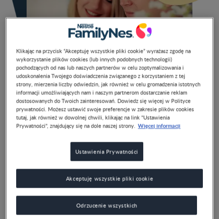
Klikając na przycisk “Akceptuję wszystkie pliki cookie” wyrażasz zgodę na
wykorzystanie plików cookies (lub innych podobnych technologii)
pochodzących od nas lub naszych partnerów w celu zoptymalizowania i
udoskonalenia Twojego doświadczenia związanego z korzystaniem z tej
strony, mierzenia liczby odwiedzin, jak również w celu gromadzenia istotnych
informacji umożliwiających nam i naszym partnerom dostarczanie reklam
dostosowanych do Twoich zainteresowań. Dowiedz się więcej w Polityce
prywatności. Możesz ustawić swoje preferencje w zakresie plików cookies
tutaj, jak również w dowolnej chwili, klikając na link "Ustawienia
Więcej informacji
Prywatności", znajdujący się na dole naszej strony.
Ustawienia Prywatności
Poradniki dla rodziców
Akceptuję wszystkie pliki cookie
Jeśli
Bycie mamą lub tatą to naprawdę nie lada wyzwanie!
Odrzucenie wszystkich
zastanawiacie się
, jak wspólnie spędzić święta, każdego
dnia wspierać odporność dziecka albo jak przygotować