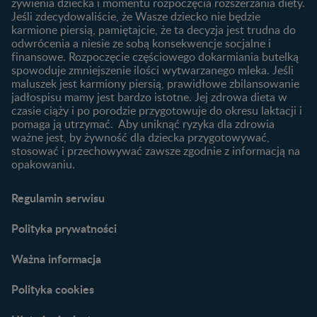
Ząbkowanie u niemowląt
żywienia dziecka i momentu rozpoczęcia rozszerzania diety.
wybrać dla dziecka?
Jeśli zdecydowaliście, że Wasze dziecko nie będzie
Jak rozszerzać dietę
karmione piersią, pamiętajcie, że ta decyzja jest trudna do
niemowlaka?
odwrócenia a niesie ze sobą konsekwencje socjalne i
finansowe. Rozpoczęcie częściowego dokarmiania butelką
Przydatne materiały dla
spowoduje zmniejszenie ilości wytwarzanego mleka. Jeśli
rodziców
maluszek jest karmiony piersią, prawidłowe zbilansowanie
jadłospisu mamy jest bardzo istotne. Jej zdrowa dieta w
Poradniki dla rodziców
czasie ciąży i po porodzie przygotowuje do okresu laktacji i
Karty do zdjęć dla
pomaga ją utrzymać. Aby uniknąć ryzyka dla zdrowia
Maluszka
ważne jest, by żywność dla dziecka przygotowywać,
Materiały do pobrania
stosować i przechowywać zawsze zgodnie z informacją na
opakowaniu.
Narzędzia dla rodziców
Porady dla rodziców –
Regulamin serwisu
praktyczne wskazówki
naszych ekspertów
Polityka prywatności
Ważna informacja
Polityka cookies