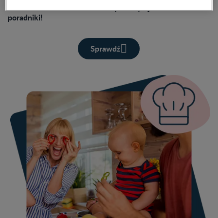
przeczytajcie nasze
dziecko do żłobka – koniecznie
poradniki!
Sprawdź