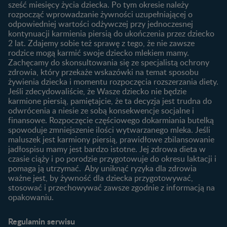
sześć miesięcy życia dziecka. Po tym okresie należy
Planowanie urlopu
rozpocząć wprowadzanie żywności uzupełniającej o
macierzyńskiego
odpowiedniej wartości odżywczej przy jednoczesnej
kontynuacji karmienia piersią do ukończenia przez dziecko
Rozwój dziecka
Żywienie dziecka
2 lat. Zdajemy sobie też sprawę z tego, że nie zawsze
Kalendarz rozwoju dziecka
10 sposobów jak poprawić
rodzice mogą karmić swoje dziecko mlekiem mamy.
laktację
Zachęcamy do skonsultowania się ze specjalistą ochrony
Skoki rozwojowe
zdrowia, który przekaże wskazówki na temat sposobu
Jakie mleko następne
Ząbkowanie u niemowląt
żywienia dziecka i momentu rozpoczęcia rozszerzania diety.
wybrać dla dziecka?
Jeśli zdecydowaliście, że Wasze dziecko nie będzie
Jak rozszerzać dietę
karmione piersią, pamiętajcie, że ta decyzja jest trudna do
niemowlaka?
odwrócenia a niesie ze sobą konsekwencje socjalne i
finansowe. Rozpoczęcie częściowego dokarmiania butelką
Przydatne materiały dla
spowoduje zmniejszenie ilości wytwarzanego mleka. Jeśli
rodziców
maluszek jest karmiony piersią, prawidłowe zbilansowanie
jadłospisu mamy jest bardzo istotne. Jej zdrowa dieta w
Poradniki dla rodziców
czasie ciąży i po porodzie przygotowuje do okresu laktacji i
Karty do zdjęć dla
pomaga ją utrzymać. Aby uniknąć ryzyka dla zdrowia
Maluszka
ważne jest, by żywność dla dziecka przygotowywać,
Materiały do pobrania
stosować i przechowywać zawsze zgodnie z informacją na
opakowaniu.
Narzędzia dla rodziców
Porady dla rodziców –
Regulamin serwisu
praktyczne wskazówki