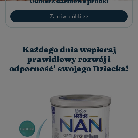
Odbierz darmowe próbki
Zamów próbki >>
Każdego dnia wspieraj
prawidłowy rozwój i
1
odporność
swojego Dziecka!