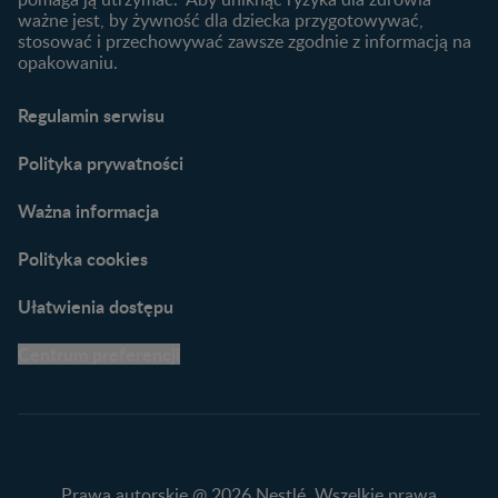
Maluszka
ważne jest, by żywność dla dziecka przygotowywać,
Materiały do pobrania
stosować i przechowywać zawsze zgodnie z informacją na
opakowaniu.
Narzędzia dla rodziców
Porady dla rodziców –
Regulamin serwisu
praktyczne wskazówki
naszych ekspertów
Polityka prywatności
Ważna informacja
Polityka cookies
Ułatwienia dostępu
Centrum preferencji
Prawa autorskie @ 2026 Nestlé. Wszelkie prawa