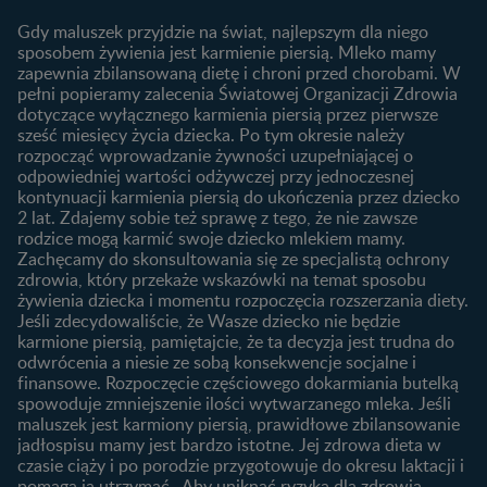
Archiwum artykułów
objawy i przyczyny
1. trymestr ciąży
Gdy maluszek przyjdzie na świat, najlepszym dla niego
Jak zaplanować płeć
Produkty
2. trymestr ciąży
sposobem żywienia jest karmienie piersią. Mleko mamy
dziecka?
zapewnia zbilansowaną dietę i chroni przed chorobami. W
Wyszukiwarka produktów
3. trymestr ciąży
Jak rozpoznać dni płodne?
pełni popieramy zalecenia Światowej Organizacji Zdrowia
Nasze marki
dotyczące wyłącznego karmienia piersią przez pierwsze
Badania przed ciążą
sześć miesięcy życia dziecka. Po tym okresie należy
Planowanie urlopu
rozpocząć wprowadzanie żywności uzupełniającej o
macierzyńskiego
odpowiedniej wartości odżywczej przy jednoczesnej
kontynuacji karmienia piersią do ukończenia przez dziecko
Rozwój dziecka
Żywienie dziecka
2 lat. Zdajemy sobie też sprawę z tego, że nie zawsze
Kalendarz rozwoju dziecka
10 sposobów jak poprawić
rodzice mogą karmić swoje dziecko mlekiem mamy.
laktację
Zachęcamy do skonsultowania się ze specjalistą ochrony
Skoki rozwojowe
zdrowia, który przekaże wskazówki na temat sposobu
Jakie mleko następne
Ząbkowanie u niemowląt
żywienia dziecka i momentu rozpoczęcia rozszerzania diety.
wybrać dla dziecka?
Jeśli zdecydowaliście, że Wasze dziecko nie będzie
Jak rozszerzać dietę
karmione piersią, pamiętajcie, że ta decyzja jest trudna do
niemowlaka?
odwrócenia a niesie ze sobą konsekwencje socjalne i
finansowe. Rozpoczęcie częściowego dokarmiania butelką
Przydatne materiały dla
spowoduje zmniejszenie ilości wytwarzanego mleka. Jeśli
rodziców
maluszek jest karmiony piersią, prawidłowe zbilansowanie
jadłospisu mamy jest bardzo istotne. Jej zdrowa dieta w
Poradniki dla rodziców
czasie ciąży i po porodzie przygotowuje do okresu laktacji i
Karty do zdjęć dla
pomaga ją utrzymać. Aby uniknąć ryzyka dla zdrowia