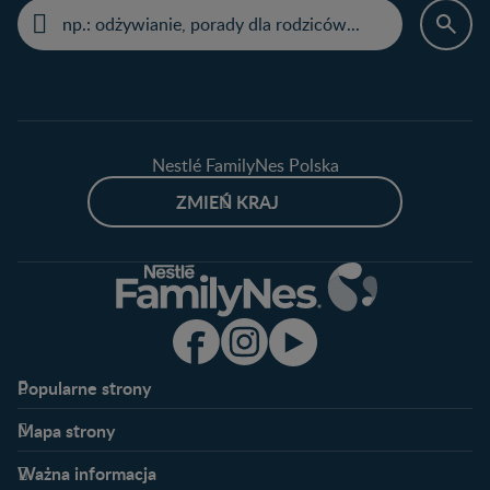
Nestlé FamilyNes Polska
ZMIEŃ KRAJ
Popularne strony​
Nestlé FamilyNes
Program edukacyjny
Mapa strony​
Kontakt
Zaloguj się / Zarejestruj się
Planowanie ciąży
Ciąża
FAQ
Benefity programu
Ważna informacja
Plamienie implantacyjne –
Kalendarz ciąży