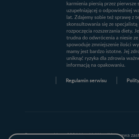
Jak rozpoznać dni płodne?
karmienia piersią przez pierwsze
uzupełniającej o odpowiedniej wa
Badania przed ciążą
lat. Zdajemy sobie też sprawę z
Planowanie urlopu macierzyński
skonsultowania się ze specjalis
rozpoczęcia rozszerzania diety. Je
Żywienie dziecka
trudna do odwrócenia a niesie z
10 sposobów jak poprawić laktac
spowoduje zmniejszenie ilości wy
mamy jest bardzo istotne. Jej zdr
Jakie mleko następne wybrać dla
uniknąć ryzyka dla zdrowia ważn
dziecka?
informacją na opakowaniu.
Jak rozszerzać dietę niemowlaka?
Regulamin serwisu
Polit
Prawa autorskie @ 2026 Nestlé. Wszelkie prawa zas