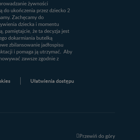
 wprowadzanie żywności
ią do ukończenia przez dziecko 2
m mamy. Zachęcamy do
żywienia dziecka i momentu
, pamiętajcie, że ta decyzja jest
ego dokarmiania butelką
łowe zbilansowanie jadłospisu
aktacji i pomaga ją utrzymać. Aby
echowywać zawsze zgodnie z
okies
Ułatwienia dostępu
Przewiń do góry