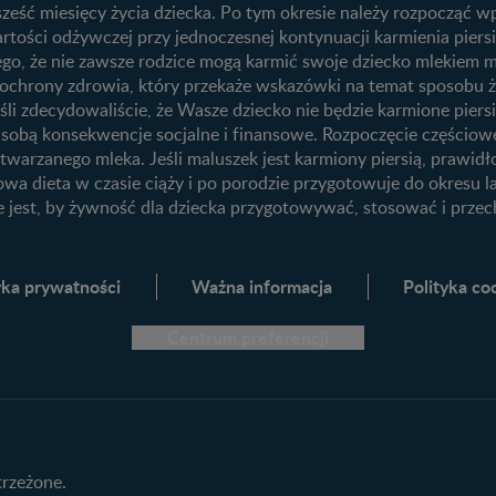
 sześć miesięcy życia dziecka. Po tym okresie należy rozpocząć
3. trymestr ciąży
rtości odżywczej przy jednoczesnej kontynuacji karmienia piers
 tego, że nie zawsze rodzice mogą karmić swoje dziecko mlekie
ego
tą ochrony zdrowia, który przekaże wskazówki na temat sposobu 
śli zdecydowaliście, że Wasze dziecko nie będzie karmione piersią
Przydatne materiały dla rodziców
e sobą konsekwencje socjalne i finansowe. Rozpoczęcie częściow
ję
Poradniki dla rodziców
twarzanego mleka. Jeśli maluszek jest karmiony piersią, prawid
owa dieta w czasie ciąży i po porodzie przygotowuje do okresu l
Karty do zdjęć dla Maluszka
e jest, by żywność dla dziecka przygotowywać, stosować i prz
Materiały do pobrania
Narzędzia dla rodziców
yka prywatności
Ważna informacja
Polityka co
Porady dla rodziców – praktyczne
wskazówki naszych ekspertów
Centrum preferencji
trzeżone.