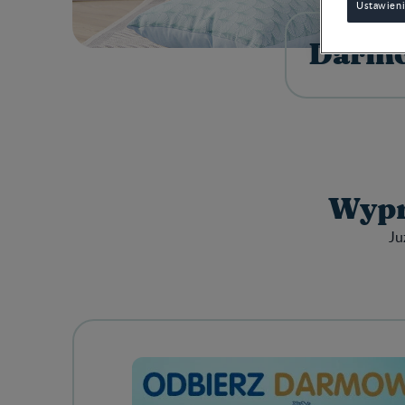
Ustawieni
Darmo
Wypr
Ju