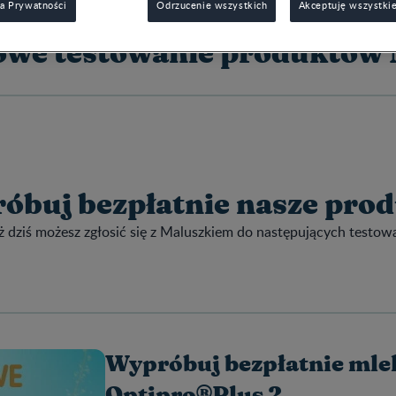
a Prywatności
Odrzucenie wszystkich
Akceptuję wszystkie
we testowanie produktów N
óbuj bezpłatnie nasze prod
ż dziś możesz zgłosić się z Maluszkiem do następujących testow
Wypróbuj bezpłatnie ml
Optipro®Plus 2