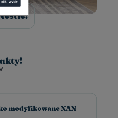
 pliki cookie
estlé!
ukty!
ań:
eko modyfikowane NAN