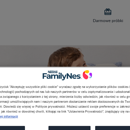

Darmowe próbki
przycisk “Akceptuję wszystkie pliki cookie” wyrażasz zgodę na wykorzystanie plików cookies 
chnologii) pochodzących od nas lub naszych partnerów w celu zoptymalizowania i udoskona
a związanego z korzystaniem z tej strony, mierzenia liczby odwiedzin, jak również w celu g
formacji umożliwiających nam i naszym partnerom dostarczanie reklam dostosowanych do Tw
ń. Dowiedz się więcej w Polityce prywatności. Możesz ustawić swoje preferencje w zakres
, jak również w dowolnej chwili, klikając na link "Ustawienia Prywatności", znajdujący się na 
ej informacji