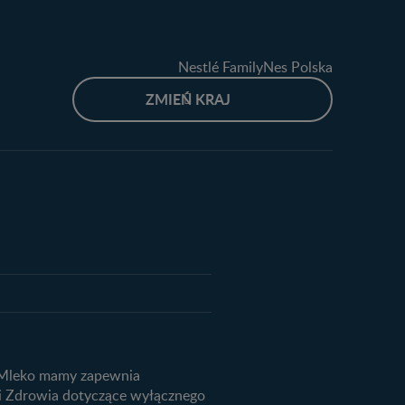
Nestlé FamilyNes Polska
ZMIEŃ KRAJ
produktów
ju dziecka
we
ą. Mleko mamy zapewnia
niemowląt
ji Zdrowia dotyczące wyłącznego