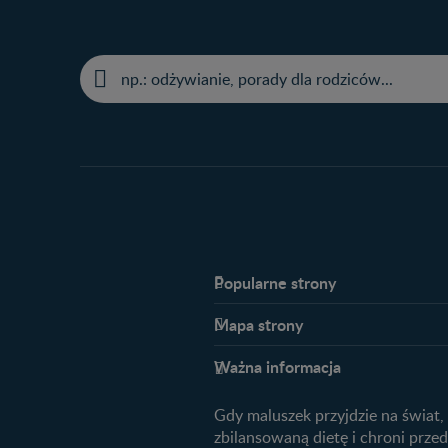
Popularne strony​
Nestlé FamilyNes
Mapa strony​
Kontakt
Planowanie ciąży
FAQ
Ważna informacja
Plamienie implantacyjne – objawy
Archiwum artykułów
przyczyny
Gdy maluszek przyjdzie na świat,
Jak zaplanować płeć dziecka?
zbilansowaną dietę i chroni prz