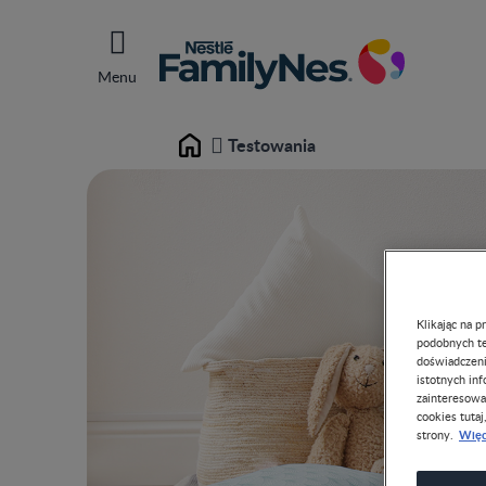
Menu
Testowania
Home
Klikając na 
podobnych te
doświadczeni
istotnych in
zainteresowa
cookies tutaj
Więc
strony.