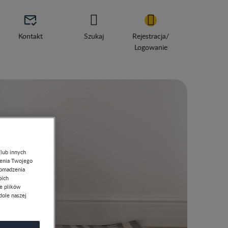

Kontakt
Szukaj
Rejestracja/
Logowanie
(lub innych
lenia Twojego
romadzenia
oich
ie plików
dole naszej