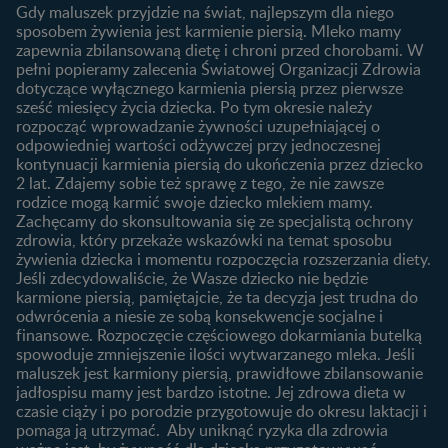
1. trymestr ciąży
Gdy maluszek przyjdzie na świat, najlepszym dla niego
Jak zaplanować płeć
Produkty
2. trymestr ciąży
sposobem żywienia jest karmienie piersią. Mleko mamy
dziecka?
zapewnia zbilansowaną dietę i chroni przed chorobami. W
Wyszukiwarka produktów
3. trymestr ciąży
Jak rozpoznać dni płodne?
pełni popieramy zalecenia Światowej Organizacji Zdrowia
Nasze marki
dotyczące wyłącznego karmienia piersią przez pierwsze
Badania przed ciążą
sześć miesięcy życia dziecka. Po tym okresie należy
Planowanie urlopu
rozpocząć wprowadzanie żywności uzupełniającej o
macierzyńskiego
odpowiedniej wartości odżywczej przy jednoczesnej
kontynuacji karmienia piersią do ukończenia przez dziecko
Rozwój dziecka
Żywienie dziecka
2 lat. Zdajemy sobie też sprawę z tego, że nie zawsze
Kalendarz rozwoju dziecka
10 sposobów jak poprawić
rodzice mogą karmić swoje dziecko mlekiem mamy.
laktację
Zachęcamy do skonsultowania się ze specjalistą ochrony
Skoki rozwojowe
zdrowia, który przekaże wskazówki na temat sposobu
Jakie mleko następne
Ząbkowanie u niemowląt
żywienia dziecka i momentu rozpoczęcia rozszerzania diety.
wybrać dla dziecka?
Jeśli zdecydowaliście, że Wasze dziecko nie będzie
Jak rozszerzać dietę
karmione piersią, pamiętajcie, że ta decyzja jest trudna do
niemowlaka?
odwrócenia a niesie ze sobą konsekwencje socjalne i
finansowe. Rozpoczęcie częściowego dokarmiania butelką
Przydatne materiały dla
spowoduje zmniejszenie ilości wytwarzanego mleka. Jeśli
rodziców
maluszek jest karmiony piersią, prawidłowe zbilansowanie
jadłospisu mamy jest bardzo istotne. Jej zdrowa dieta w
Poradniki dla rodziców
czasie ciąży i po porodzie przygotowuje do okresu laktacji i
Karty do zdjęć dla
pomaga ją utrzymać. Aby uniknąć ryzyka dla zdrowia
Maluszka