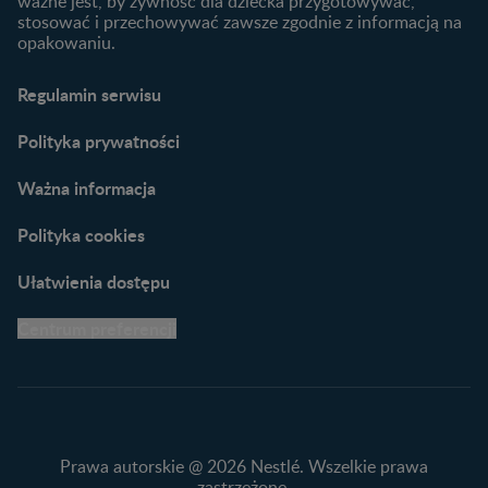
ważne jest, by żywność dla dziecka przygotowywać,
Materiały do pobrania
stosować i przechowywać zawsze zgodnie z informacją na
opakowaniu.
Narzędzia dla rodziców
Porady dla rodziców –
Regulamin serwisu
praktyczne wskazówki
naszych ekspertów
Polityka prywatności
Ważna informacja
Polityka cookies
Ułatwienia dostępu
Centrum preferencji
Prawa autorskie @ 2026 Nestlé. Wszelkie prawa
zastrzeżone.