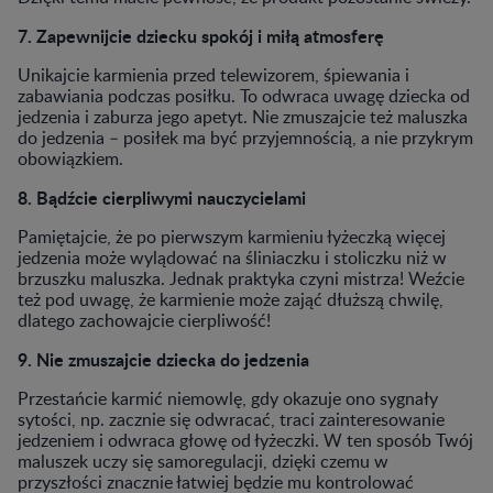
7. Zapewnijcie dziecku spokój i miłą atmosferę
Unikajcie karmienia przed telewizorem, śpiewania i
zabawiania podczas posiłku. To odwraca uwagę dziecka od
jedzenia i zaburza jego apetyt. Nie zmuszajcie też maluszka
do jedzenia – posiłek ma być przyjemnością, a nie przykrym
obowiązkiem.
8. Bądźcie cierpliwymi nauczycielami
Pamiętajcie, że po pierwszym karmieniu łyżeczką więcej
jedzenia może wylądować na śliniaczku i stoliczku niż w
brzuszku maluszka. Jednak praktyka czyni mistrza! Weźcie
też pod uwagę, że karmienie może zająć dłuższą chwilę,
dlatego zachowajcie cierpliwość!
9. Nie zmuszajcie dziecka do jedzenia
Przestańcie karmić niemowlę, gdy okazuje ono sygnały
sytości, np. zacznie się odwracać, traci zainteresowanie
jedzeniem i odwraca głowę od łyżeczki. W ten sposób Twój
maluszek uczy się samoregulacji, dzięki czemu w
przyszłości znacznie łatwiej będzie mu kontrolować