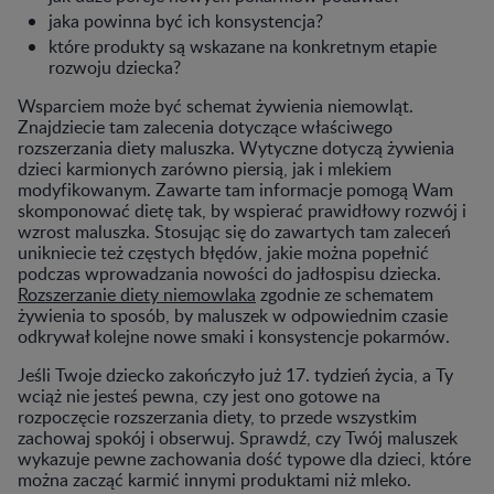
jaka powinna być ich konsystencja?
które produkty są wskazane na konkretnym etapie
rozwoju dziecka?
Wsparciem może być schemat żywienia niemowląt.
Znajdziecie tam zalecenia dotyczące właściwego
rozszerzania diety maluszka. Wytyczne dotyczą żywienia
dzieci karmionych zarówno piersią, jak i mlekiem
modyfikowanym. Zawarte tam informacje pomogą Wam
skomponować dietę tak, by wspierać prawidłowy rozwój i
wzrost maluszka. Stosując się do zawartych tam zaleceń
unikniecie też częstych błędów, jakie można popełnić
podczas wprowadzania nowości do jadłospisu dziecka.
Rozszerzanie diety niemowlaka
zgodnie ze schematem
żywienia to sposób, by maluszek w odpowiednim czasie
odkrywał kolejne nowe smaki i konsystencje pokarmów.
Jeśli Twoje dziecko zakończyło już 17. tydzień życia, a Ty
wciąż nie jesteś pewna, czy jest ono gotowe na
rozpoczęcie rozszerzania diety, to przede wszystkim
zachowaj spokój i obserwuj. Sprawdź, czy Twój maluszek
wykazuje pewne zachowania dość typowe dla dzieci, które
można zacząć karmić innymi produktami niż mleko.