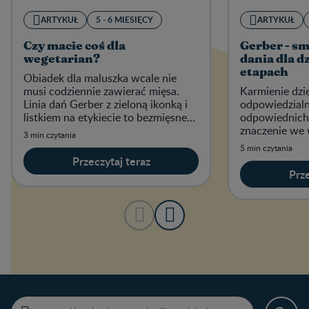
ARTYKUŁ
5 - 6 MIESIĘCY
ARTYKUŁ
Czy macie coś dla
Gerber - sm
wegetarian?
dania dla d
etapach
Obiadek dla maluszka wcale nie
musi codziennie zawierać mięsa.
Karmienie dzi
Linia dań Gerber z zieloną ikonką i
odpowiedzialn
listkiem na etykiecie to bezmięsne
odpowiednich
propozycje przeznaczone dla
znaczenie we 
3 min czytania
niemowląt i małych dzieci.
intensywnego
5 min czytania
Przeczytaj teraz
Prze