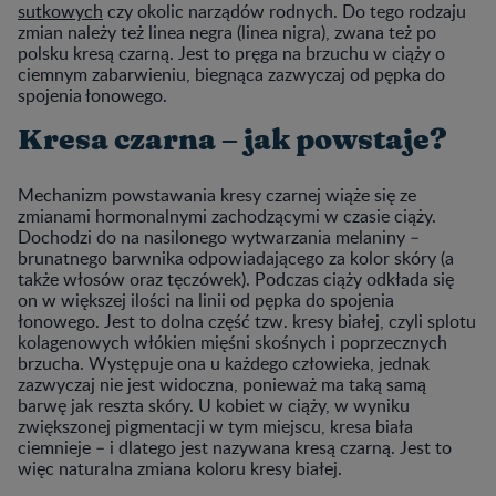
sutkowych
czy okolic narządów rodnych. Do tego rodzaju
zmian należy też linea negra (linea nigra), zwana też po
polsku kresą czarną. Jest to pręga na brzuchu w ciąży o
ciemnym zabarwieniu, biegnąca zazwyczaj od pępka do
spojenia łonowego.
Kresa czarna – jak powstaje?
Mechanizm powstawania kresy czarnej wiąże się ze
zmianami hormonalnymi zachodzącymi w czasie ciąży.
Dochodzi do na nasilonego wytwarzania melaniny –
brunatnego barwnika odpowiadającego za kolor skóry (a
także włosów oraz tęczówek). Podczas ciąży odkłada się
on w większej ilości na linii od pępka do spojenia
łonowego. Jest to dolna część tzw. kresy białej, czyli splotu
kolagenowych włókien mięśni skośnych i poprzecznych
brzucha. Występuje ona u każdego człowieka, jednak
zazwyczaj nie jest widoczna, ponieważ ma taką samą
barwę jak reszta skóry. U kobiet w ciąży, w wyniku
zwiększonej pigmentacji w tym miejscu, kresa biała
ciemnieje – i dlatego jest nazywana kresą czarną. Jest to
więc naturalna zmiana koloru kresy białej.