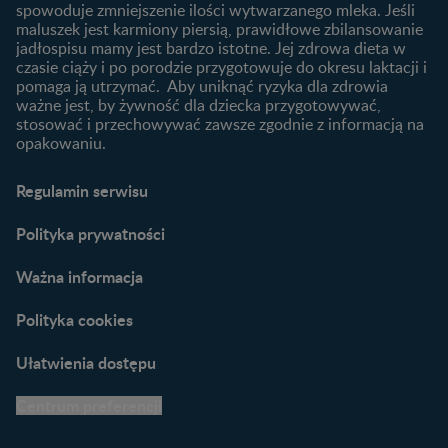
Przydatne materiały dla
spowoduje zmniejszenie ilości wytwarzanego mleka. Jeśli
rodziców
maluszek jest karmiony piersią, prawidłowe zbilansowanie
jadłospisu mamy jest bardzo istotne. Jej zdrowa dieta w
Poradniki dla rodziców
czasie ciąży i po porodzie przygotowuje do okresu laktacji i
Karty do zdjęć dla
pomaga ją utrzymać. Aby uniknąć ryzyka dla zdrowia
Maluszka
ważne jest, by żywność dla dziecka przygotowywać,
Materiały do pobrania
stosować i przechowywać zawsze zgodnie z informacją na
opakowaniu.
Narzędzia dla rodziców
Porady dla rodziców –
Regulamin serwisu
praktyczne wskazówki
naszych ekspertów
Polityka prywatności
Ważna informacja
Polityka cookies
Ułatwienia dostępu
Centrum preferencji