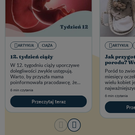
ARTYKUŁ
CIĄŻA
ARTYKUŁ
12. tydzień ciąży
Jak przygot
porodu? W
W 12. tygodniu ciąży uporczywe
dolegliwości zwykle ustępują.
Poród to zwie
Warto, by przyszła mama
miesięcy ocze
poinformowała pracodawcę, że
wielu kobiet j
spodziewa się dziecka.
najważniejsz
6 min czytania
życiu.
6 min czytania
Przeczytaj teraz
Prze