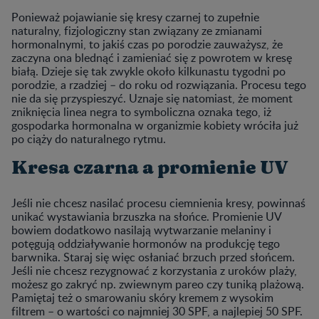
Ponieważ pojawianie się kresy czarnej to zupełnie
naturalny, fizjologiczny stan związany ze zmianami
hormonalnymi, to jakiś czas po porodzie zauważysz, że
zaczyna ona blednąć i zamieniać się z powrotem w kresę
białą. Dzieje się tak zwykle około kilkunastu tygodni po
porodzie, a rzadziej – do roku od rozwiązania. Procesu tego
nie da się przyspieszyć. Uznaje się natomiast, że moment
zniknięcia linea negra to symboliczna oznaka tego, iż
gospodarka hormonalna w organizmie kobiety wróciła już
po ciąży do naturalnego rytmu.
Kresa czarna a promienie UV
Jeśli nie chcesz nasilać procesu ciemnienia kresy, powinnaś
unikać wystawiania brzuszka na słońce. Promienie UV
bowiem dodatkowo nasilają wytwarzanie melaniny i
potęgują oddziaływanie hormonów na produkcję tego
barwnika. Staraj się więc osłaniać brzuch przed słońcem.
Jeśli nie chcesz rezygnować z korzystania z uroków plaży,
możesz go zakryć np. zwiewnym pareo czy tuniką plażową.
Pamiętaj też o smarowaniu skóry kremem z wysokim
filtrem – o wartości co najmniej 30 SPF, a najlepiej 50 SPF.