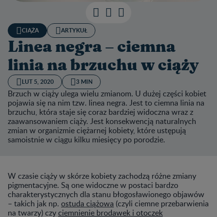
CIĄŻA
ARTYKUŁ
Linea negra – ciemna
linia na brzuchu w ciąży
LUT 5, 2020
3 MIN
Brzuch w ciąży ulega wielu zmianom. U dużej części kobiet
pojawia się na nim tzw. linea negra. Jest to ciemna linia na
brzuchu, która staje się coraz bardziej widoczna wraz z
zaawansowaniem ciąży. Jest konsekwencją naturalnych
zmian w organizmie ciężarnej kobiety, które ustępują
samoistnie w ciągu kilku miesięcy po porodzie.
W czasie ciąży w skórze kobiety zachodzą różne zmiany
pigmentacyjne. Są one widoczne w postaci bardzo
charakterystycznych dla stanu błogosławionego objawów
– takich jak np.
ostuda ciążowa
(czyli ciemne przebarwienia
na twarzy) czy
ciemnienie brodawek i otoczek