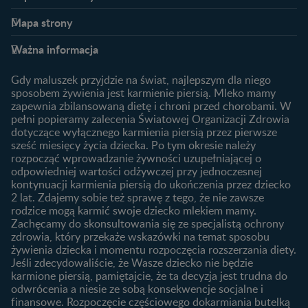
Nestlé FamilyNes
Program edukacyjny
Mapa strony​
Kontakt
Zaloguj się / Zarejestruj się
Planowanie ciąży
Ciąża
FAQ
Benefity programu
Ważna informacja
Plamienie implantacyjne –
Kalendarz ciąży
Archiwum artykułów
objawy i przyczyny
1. trymestr ciąży
Gdy maluszek przyjdzie na świat, najlepszym dla niego
Jak zaplanować płeć
Produkty
2. trymestr ciąży
sposobem żywienia jest karmienie piersią. Mleko mamy
dziecka?
zapewnia zbilansowaną dietę i chroni przed chorobami. W
Wyszukiwarka produktów
3. trymestr ciąży
Jak rozpoznać dni płodne?
pełni popieramy zalecenia Światowej Organizacji Zdrowia
Nasze marki
dotyczące wyłącznego karmienia piersią przez pierwsze
Badania przed ciążą
sześć miesięcy życia dziecka. Po tym okresie należy
Planowanie urlopu
rozpocząć wprowadzanie żywności uzupełniającej o
macierzyńskiego
odpowiedniej wartości odżywczej przy jednoczesnej
kontynuacji karmienia piersią do ukończenia przez dziecko
Rozwój dziecka
Żywienie dziecka
2 lat. Zdajemy sobie też sprawę z tego, że nie zawsze
Kalendarz rozwoju dziecka
10 sposobów jak poprawić
rodzice mogą karmić swoje dziecko mlekiem mamy.
laktację
Zachęcamy do skonsultowania się ze specjalistą ochrony
Skoki rozwojowe
zdrowia, który przekaże wskazówki na temat sposobu
Jakie mleko następne
Ząbkowanie u niemowląt
żywienia dziecka i momentu rozpoczęcia rozszerzania diety.
wybrać dla dziecka?
Jeśli zdecydowaliście, że Wasze dziecko nie będzie
Jak rozszerzać dietę
karmione piersią, pamiętajcie, że ta decyzja jest trudna do
niemowlaka?
odwrócenia a niesie ze sobą konsekwencje socjalne i
finansowe. Rozpoczęcie częściowego dokarmiania butelką