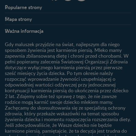
Popularne strony​
Nestlé FamilyNes
Program edukacyjny
Mapa strony​
Kontakt
Zaloguj się / Zarejestruj się
Planowanie ciąży
Ciąża
FAQ
Benefity programu
Ważna informacja
Plamienie implantacyjne –
Kalendarz ciąży
Archiwum artykułów
objawy i przyczyny
1. trymestr ciąży
Gdy maluszek przyjdzie na świat, najlepszym dla niego
Jak zaplanować płeć
Produkty
2. trymestr ciąży
sposobem żywienia jest karmienie piersią. Mleko mamy
dziecka?
zapewnia zbilansowaną dietę i chroni przed chorobami. W
Wyszukiwarka produktów
3. trymestr ciąży
Jak rozpoznać dni płodne?
pełni popieramy zalecenia Światowej Organizacji Zdrowia
Nasze marki
dotyczące wyłącznego karmienia piersią przez pierwsze
Badania przed ciążą
sześć miesięcy życia dziecka. Po tym okresie należy
Planowanie urlopu
rozpocząć wprowadzanie żywności uzupełniającej o
macierzyńskiego
odpowiedniej wartości odżywczej przy jednoczesnej
kontynuacji karmienia piersią do ukończenia przez dziecko
Rozwój dziecka
Żywienie dziecka
2 lat. Zdajemy sobie też sprawę z tego, że nie zawsze
Kalendarz rozwoju dziecka
10 sposobów jak poprawić
rodzice mogą karmić swoje dziecko mlekiem mamy.
laktację
Zachęcamy do skonsultowania się ze specjalistą ochrony
Skoki rozwojowe
zdrowia, który przekaże wskazówki na temat sposobu
Jakie mleko następne
Ząbkowanie u niemowląt
żywienia dziecka i momentu rozpoczęcia rozszerzania diety.
wybrać dla dziecka?
Jeśli zdecydowaliście, że Wasze dziecko nie będzie
Jak rozszerzać dietę
karmione piersią, pamiętajcie, że ta decyzja jest trudna do
niemowlaka?