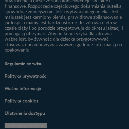
odwrócenia a niesie ze sobą konsekwencje socjalne i
finansowe. Rozpoczęcie częściowego dokarmiania butelką
Przydatne materiały dla
spowoduje zmniejszenie ilości wytwarzanego mleka. Jeśli
rodziców
maluszek jest karmiony piersią, prawidłowe zbilansowanie
jadłospisu mamy jest bardzo istotne. Jej zdrowa dieta w
Poradniki dla rodziców
czasie ciąży i po porodzie przygotowuje do okresu laktacji i
Karty do zdjęć dla
pomaga ją utrzymać. Aby uniknąć ryzyka dla zdrowia
Maluszka
ważne jest, by żywność dla dziecka przygotowywać,
Materiały do pobrania
stosować i przechowywać zawsze zgodnie z informacją na
opakowaniu.
Narzędzia dla rodziców
Porady dla rodziców –
Regulamin serwisu
praktyczne wskazówki
naszych ekspertów
Polityka prywatności
Ważna informacja
Polityka cookies
Ułatwienia dostępu
Centrum preferencji