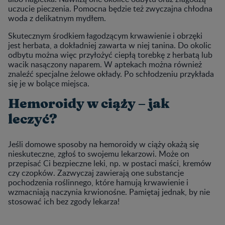
uczucie pieczenia. Pomocna będzie też zwyczajna chłodna
woda z delikatnym mydłem.
Skutecznym środkiem łagodzącym krwawienie i obrzęki
jest herbata, a dokładniej zawarta w niej tanina. Do okolic
odbytu można więc przyłożyć ciepłą torebkę z herbatą lub
wacik nasączony naparem. W aptekach można również
znaleźć specjalne żelowe okłady. Po schłodzeniu przykłada
się je w bolące miejsca.
Hemoroidy w ciąży – jak
leczyć?
Jeśli domowe sposoby na hemoroidy w ciąży okażą się
nieskuteczne, zgłoś to swojemu lekarzowi. Może on
przepisać Ci bezpieczne leki, np. w postaci maści, kremów
czy czopków. Zazwyczaj zawierają one substancje
pochodzenia roślinnego, które hamują krwawienie i
wzmacniają naczynia krwionośne. Pamiętaj jednak, by nie
stosować ich bez zgody lekarza!