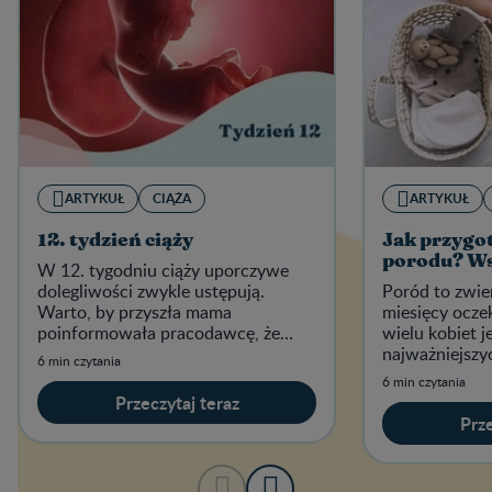
ARTYKUŁ
CIĄŻA
ARTYKUŁ
12. tydzień ciąży
Jak przygot
porodu? W
W 12. tygodniu ciąży uporczywe
dolegliwości zwykle ustępują.
Poród to zwie
Warto, by przyszła mama
miesięcy ocze
poinformowała pracodawcę, że
wielu kobiet j
spodziewa się dziecka.
najważniejsz
6 min czytania
życiu.
6 min czytania
Przeczytaj teraz
Prze