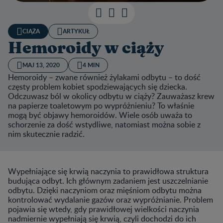
CIĄŻA
ARTYKUŁ
Hemoroidy w ciąży
MAJ 13, 2020
4 MIN
Hemoroidy – zwane również żylakami odbytu – to dość
częsty problem kobiet spodziewających się dziecka.
Odczuwasz ból w okolicy odbytu w ciąży? Zauważasz krew
na papierze toaletowym po wypróżnieniu? To właśnie
mogą być objawy hemoroidów. Wiele osób uważa to
schorzenie za dość wstydliwe, natomiast można sobie z
nim skutecznie radzić.
Wypełniające się krwią naczynia to prawidłowa struktura
budująca odbyt. Ich głównym zadaniem jest uszczelnianie
odbytu. Dzięki naczyniom oraz mięśniom odbytu można
kontrolować wydalanie gazów oraz wypróżnianie. Problem
pojawia się wtedy, gdy prawidłowej wielkości naczynia
nadmiernie wypełniają się krwią, czyli dochodzi do ich