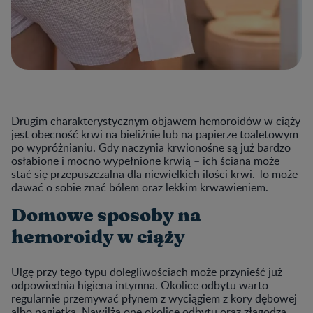
Drugim charakterystycznym objawem hemoroidów w ciąży
jest obecność krwi na bieliźnie lub na papierze toaletowym
po wypróżnianiu. Gdy naczynia krwionośne są już bardzo
osłabione i mocno wypełnione krwią – ich ściana może
stać się przepuszczalna dla niewielkich ilości krwi. To może
dawać o sobie znać bólem oraz lekkim krwawieniem.
Domowe sposoby na
hemoroidy w ciąży
Ulgę przy tego typu dolegliwościach może przynieść już
odpowiednia higiena intymna. Okolice odbytu warto
regularnie przemywać płynem z wyciągiem z kory dębowej
albo nagietka. Nawilżą one okolice odbytu oraz złagodzą