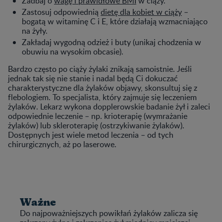
Zadbaj o
wagę i prawidłowe BMI
w ciąży.
Zastosuj odpowiednią
dietę dla kobiet w ciąży
–
bogatą w witaminę C i E, które działają wzmacniająco
na żyły.
Zakładaj wygodną odzież i buty (unikaj chodzenia w
obuwiu na wysokim obcasie).
Bardzo często po ciąży żylaki znikają samoistnie. Jeśli
jednak tak się nie stanie i nadal będą Ci dokuczać
charakterystyczne dla żylaków objawy, skonsultuj się z
flebologiem. To specjalista, który zajmuje się leczeniem
żylaków. Lekarz wykona dopplerowskie badanie żył i zaleci
odpowiednie leczenie – np. krioterapię (wymrażanie
żylaków) lub skleroterapię (ostrzykiwanie żylaków).
Dostępnych jest wiele metod leczenia – od tych
chirurgicznych, aż po laserowe.
Ważne
Do najpoważniejszych powikłań żylaków zalicza się