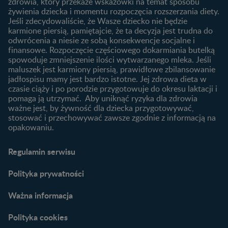
zdrowia, który przekaże wskazówki na temat sposobu
Jakie mleko następne
Ząbkowanie u niemowląt
żywienia dziecka i momentu rozpoczęcia rozszerzania diety.
wybrać dla dziecka?
Jeśli zdecydowaliście, że Wasze dziecko nie będzie
Jak rozszerzać dietę
karmione piersią, pamiętajcie, że ta decyzja jest trudna do
niemowlaka?
odwrócenia a niesie ze sobą konsekwencje socjalne i
finansowe. Rozpoczęcie częściowego dokarmiania butelką
Przydatne materiały dla
spowoduje zmniejszenie ilości wytwarzanego mleka. Jeśli
rodziców
maluszek jest karmiony piersią, prawidłowe zbilansowanie
jadłospisu mamy jest bardzo istotne. Jej zdrowa dieta w
Poradniki dla rodziców
czasie ciąży i po porodzie przygotowuje do okresu laktacji i
Karty do zdjęć dla
pomaga ją utrzymać. Aby uniknąć ryzyka dla zdrowia
Maluszka
ważne jest, by żywność dla dziecka przygotowywać,
Materiały do pobrania
stosować i przechowywać zawsze zgodnie z informacją na
opakowaniu.
Narzędzia dla rodziców
Porady dla rodziców –
Regulamin serwisu
praktyczne wskazówki
naszych ekspertów
Polityka prywatności
Ważna informacja
Polityka cookies