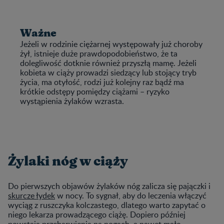
Ważne
Jeżeli w rodzinie ciężarnej występowały już choroby
żył, istnieje duże prawdopodobieństwo, że ta
dolegliwość dotknie również przyszłą mamę. Jeżeli
kobieta w ciąży prowadzi siedzący lub stojący tryb
życia, ma otyłość, rodzi już kolejny raz bądź ma
krótkie odstępy pomiędzy ciążami – ryzyko
wystąpienia żylaków wzrasta.
Żylaki nóg w ciąży
Do pierwszych objawów żylaków nóg zalicza się pajączki i
skurcze łydek
w nocy. To sygnał, aby do leczenia włączyć
wyciąg z ruszczyka kolczastego, dlatego warto zapytać o
niego lekarza prowadzącego ciążę. Dopiero później
powstają przebarwienia na nogach, a nawet małe