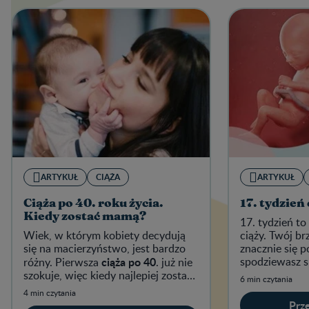
ARTYKUŁ
CIĄŻA
ARTYKUŁ
Ciąża po 40. roku życia.
17. tydzień 
Kiedy zostać mamą?
17. tydzień to
Wiek, w którym kobiety decydują
ciąży. Twój b
się na macierzyństwo, jest bardzo
znacznie się p
ciąża po 40
spodziewasz si
różny. Pierwsza
. już nie
bardziej wido
szokuje, więc kiedy najlepiej zostać
6 min czytania
mamą?
4 min czytania
Prze