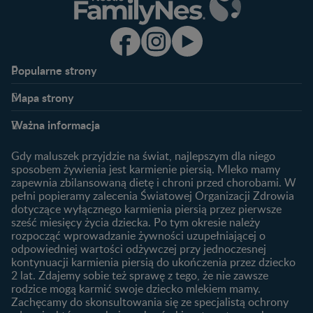
Popularne strony​
Nestlé FamilyNes
Program edukacyjny
Mapa strony​
Kontakt
Zaloguj się / Zarejestruj się
Planowanie ciąży
Ciąża
FAQ
Benefity programu
Ważna informacja
Plamienie implantacyjne –
Kalendarz ciąży
Archiwum artykułów
objawy i przyczyny
1. trymestr ciąży
Gdy maluszek przyjdzie na świat, najlepszym dla niego
Jak zaplanować płeć
Produkty
2. trymestr ciąży
sposobem żywienia jest karmienie piersią. Mleko mamy
dziecka?
zapewnia zbilansowaną dietę i chroni przed chorobami. W
Wyszukiwarka produktów
3. trymestr ciąży
Jak rozpoznać dni płodne?
pełni popieramy zalecenia Światowej Organizacji Zdrowia
Nasze marki
dotyczące wyłącznego karmienia piersią przez pierwsze
Badania przed ciążą
sześć miesięcy życia dziecka. Po tym okresie należy
Planowanie urlopu
rozpocząć wprowadzanie żywności uzupełniającej o
macierzyńskiego
odpowiedniej wartości odżywczej przy jednoczesnej
kontynuacji karmienia piersią do ukończenia przez dziecko
Rozwój dziecka
Żywienie dziecka
2 lat. Zdajemy sobie też sprawę z tego, że nie zawsze
Kalendarz rozwoju dziecka
10 sposobów jak poprawić
rodzice mogą karmić swoje dziecko mlekiem mamy.
laktację
Zachęcamy do skonsultowania się ze specjalistą ochrony
Skoki rozwojowe