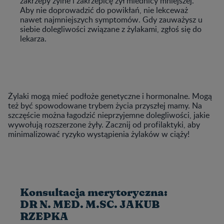
zakrzepy żylne i zakrzepicę żył miednicy mniejszej.
Aby nie doprowadzić do powikłań, nie lekceważ
nawet najmniejszych symptomów. Gdy zauważysz u
siebie dolegliwości związane z żylakami, zgłoś się do
lekarza.
Żylaki mogą mieć podłoże genetyczne i hormonalne. Mogą
też być spowodowane trybem życia przyszłej mamy. Na
szczęście można łagodzić nieprzyjemne dolegliwości, jakie
wywołują rozszerzone żyły. Zacznij od profilaktyki, aby
minimalizować ryzyko wystąpienia żylaków w ciąży!
Konsultacja merytoryczna:
DR N. MED. M.SC. JAKUB
RZEPKA