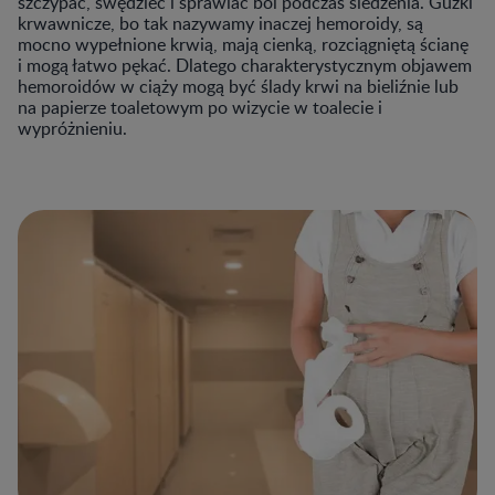
szczypać, swędzieć i sprawiać ból podczas siedzenia. Guzki
krwawnicze, bo tak nazywamy inaczej hemoroidy, są
mocno wypełnione krwią, mają cienką, rozciągniętą ścianę
i mogą łatwo pękać. Dlatego charakterystycznym objawem
hemoroidów w ciąży mogą być ślady krwi na bieliźnie lub
na papierze toaletowym po wizycie w toalecie i
wypróżnieniu.