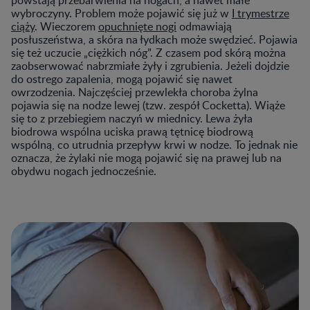
wybroczyny. Problem może pojawić się już w
I trymestrze
ciąży
. Wieczorem
opuchnięte nogi
odmawiają
posłuszeństwa, a skóra na łydkach może swędzieć. Pojawia
się też uczucie „ciężkich nóg”. Z czasem pod skórą można
zaobserwować nabrzmiałe żyły i zgrubienia. Jeżeli dojdzie
do ostrego zapalenia, mogą pojawić się nawet
owrzodzenia. Najczęściej przewlekła choroba żylna
pojawia się na nodze lewej (tzw. zespół Cocketta). Wiąże
się to z przebiegiem naczyń w miednicy. Lewa żyła
biodrowa wspólna uciska prawą tętnicę biodrową
wspólną, co utrudnia przepływ krwi w nodze. To jednak nie
oznacza, że żylaki nie mogą pojawić się na prawej lub na
obydwu nogach jednocześnie.