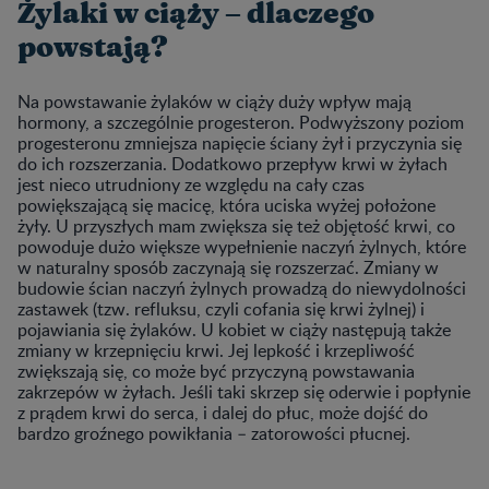
Żylaki w ciąży – dlaczego
powstają?
Na powstawanie żylaków w ciąży duży wpływ mają
hormony, a szczególnie progesteron. Podwyższony poziom
progesteronu zmniejsza napięcie ściany żył i przyczynia się
do ich rozszerzania. Dodatkowo przepływ krwi w żyłach
jest nieco utrudniony ze względu na cały czas
powiększającą się macicę, która uciska wyżej położone
żyły. U przyszłych mam zwiększa się też objętość krwi, co
powoduje dużo większe wypełnienie naczyń żylnych, które
w naturalny sposób zaczynają się rozszerzać. Zmiany w
budowie ścian naczyń żylnych prowadzą do niewydolności
zastawek (tzw. refluksu, czyli cofania się krwi żylnej) i
pojawiania się żylaków. U kobiet w ciąży następują także
zmiany w krzepnięciu krwi. Jej lepkość i krzepliwość
zwiększają się, co może być przyczyną powstawania
zakrzepów w żyłach. Jeśli taki skrzep się oderwie i popłynie
z prądem krwi do serca, i dalej do płuc, może dojść do
bardzo groźnego powikłania – zatorowości płucnej.