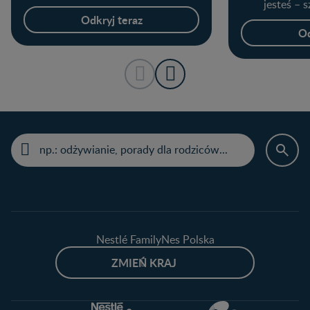
jesteś – 
Odkryj teraz
Od
Nestlé FamilyNes Polska
ZMIEŃ KRAJ