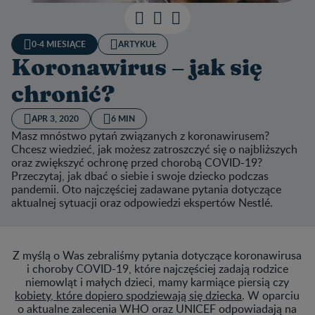
0-4 MIESIĄCE
ARTYKUŁ
Koronawirus – jak się
chronić?
APR 3, 2020
6 MIN
Masz mnóstwo pytań związanych z koronawirusem?
Chcesz wiedzieć, jak możesz zatroszczyć się o najbliższych
oraz zwiększyć ochronę przed chorobą COVID-19?
Przeczytaj, jak dbać o siebie i swoje dziecko podczas
pandemii. Oto najczęściej zadawane pytania dotyczące
aktualnej sytuacji oraz odpowiedzi ekspertów Nestlé.
Z myślą o Was zebraliśmy pytania dotyczące koronawirusa
i choroby COVID-19, które najczęściej zadają rodzice
niemowląt i małych dzieci, mamy karmiące piersią czy
kobiety, które dopiero spodziewają się dziecka
. W oparciu
o aktualne zalecenia WHO oraz UNICEF odpowiadają na