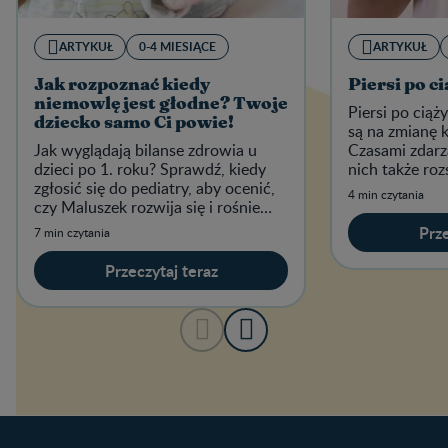
ARTYKUŁ
0-4 MIESIĄCE
ARTYKUŁ
Jak rozpoznać kiedy
Piersi po ci
niemowlę jest głodne? Twoje
Piersi po cią
dziecko samo Ci powie!
są na zmianę k
Jak wyglądają bilanse zdrowia u
Czasami zdarza
dzieci po 1. roku? Sprawdź, kiedy
nich także roz
zgłosić się do pediatry, aby ocenić,
4 min czytania
czy Maluszek rozwija się i rośnie
prawidłowo.
Prze
7 min czytania
Przeczytaj teraz