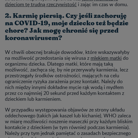
dzieciom tę trudną rzeczywistość
i zając im czas w domu.
2. Karmię piersią. Czy jeśli zachoruję
na COVID-19, moje dziecko też będzie
chore? Jak mogę chronić się przed
koronawirusem?
W chwili obecnej brakuje dowodów, które wskazywałyby
na możliwość przedostania się wirusa z
mlekiem matki
do
organizmu dziecka. Dlatego matki, które mają taką
możliwość, zachęca się, by nie przerywały karmienia, lecz
przestrzegały środków ostrożności, mających na celu
ograniczenie ryzyka zarażenia przez kontakt. Należy do
nich między innymi dokładne mycie rąk wodą i mydłem
przez co najmniej 20 sekund przed każdym kontaktem z
dzieckiem lub karmieniem.
W przypadku występowania objawów ze strony układu
oddechowego (takich jak kaszel lub kichanie), WHO zaleca
w miarę możliwości noszenie maseczki przy każdym bliskim
kontakcie z dzieckiem (w tym również podczas karmienia).
Należy przy tym jednak pamiętać o zasadach bezpiecznego