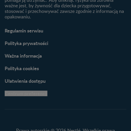
pomaga ją utrzymać. Aby uniknąć ryzyka dla zdrowia
Maluszka
ważne jest, by żywność dla dziecka przygotowywać,
Materiały do pobrania
stosować i przechowywać zawsze zgodnie z informacją na
opakowaniu.
Narzędzia dla rodziców
Porady dla rodziców –
Regulamin serwisu
praktyczne wskazówki
naszych ekspertów
Polityka prywatności
Ważna informacja
Polityka cookies
Ułatwienia dostępu
Centrum preferencji
Prawa autorskie @ 2026 Nestlé. Wszelkie prawa