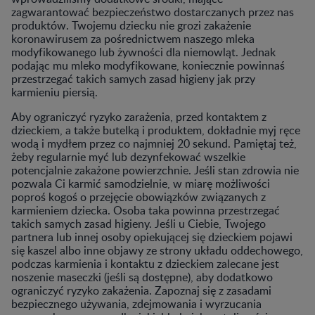
zagwarantować bezpieczeństwo dostarczanych przez nas
produktów. Twojemu dziecku nie grozi zakażenie
koronawirusem za pośrednictwem naszego mleka
modyfikowanego lub żywności dla niemowląt. Jednak
podając mu mleko modyfikowane, koniecznie powinnaś
przestrzegać takich samych zasad higieny jak przy
karmieniu piersią.
Aby ograniczyć ryzyko zarażenia, przed kontaktem z
dzieckiem, a także butelką i produktem, dokładnie myj ręce
wodą i mydłem przez co najmniej 20 sekund. Pamiętaj też,
żeby regularnie myć lub dezynfekować wszelkie
potencjalnie zakażone powierzchnie. Jeśli stan zdrowia nie
pozwala Ci karmić samodzielnie, w miarę możliwości
poproś kogoś o przejęcie obowiązków związanych z
karmieniem dziecka. Osoba taka powinna przestrzegać
takich samych zasad higieny. Jeśli u Ciebie, Twojego
partnera lub innej osoby opiekującej się dzieckiem pojawi
się kaszel albo inne objawy ze strony układu oddechowego,
podczas karmienia i kontaktu z dzieckiem zalecane jest
noszenie maseczki (jeśli są dostępne), aby dodatkowo
ograniczyć ryzyko zakażenia. Zapoznaj się z zasadami
bezpiecznego używania, zdejmowania i wyrzucania