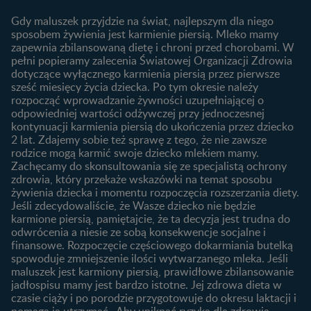
Archiwum artykułów
objawy i przyczyny
1. trymestr ciąży
Gdy maluszek przyjdzie na świat, najlepszym dla niego
Jak zaplanować płeć
Produkty
2. trymestr ciąży
sposobem żywienia jest karmienie piersią. Mleko mamy
dziecka?
zapewnia zbilansowaną dietę i chroni przed chorobami. W
Wyszukiwarka produktów
3. trymestr ciąży
Jak rozpoznać dni płodne?
pełni popieramy zalecenia Światowej Organizacji Zdrowia
Nasze marki
dotyczące wyłącznego karmienia piersią przez pierwsze
Badania przed ciążą
sześć miesięcy życia dziecka. Po tym okresie należy
Planowanie urlopu
rozpocząć wprowadzanie żywności uzupełniającej o
macierzyńskiego
odpowiedniej wartości odżywczej przy jednoczesnej
kontynuacji karmienia piersią do ukończenia przez dziecko
Rozwój dziecka
Żywienie dziecka
2 lat. Zdajemy sobie też sprawę z tego, że nie zawsze
Kalendarz rozwoju dziecka
10 sposobów jak poprawić
rodzice mogą karmić swoje dziecko mlekiem mamy.
laktację
Zachęcamy do skonsultowania się ze specjalistą ochrony
Skoki rozwojowe
zdrowia, który przekaże wskazówki na temat sposobu
Jakie mleko następne
Ząbkowanie u niemowląt
żywienia dziecka i momentu rozpoczęcia rozszerzania diety.
wybrać dla dziecka?
Jeśli zdecydowaliście, że Wasze dziecko nie będzie
Jak rozszerzać dietę
karmione piersią, pamiętajcie, że ta decyzja jest trudna do
niemowlaka?
odwrócenia a niesie ze sobą konsekwencje socjalne i
finansowe. Rozpoczęcie częściowego dokarmiania butelką
Przydatne materiały dla
spowoduje zmniejszenie ilości wytwarzanego mleka. Jeśli
rodziców
maluszek jest karmiony piersią, prawidłowe zbilansowanie
jadłospisu mamy jest bardzo istotne. Jej zdrowa dieta w
Poradniki dla rodziców
czasie ciąży i po porodzie przygotowuje do okresu laktacji i
Karty do zdjęć dla