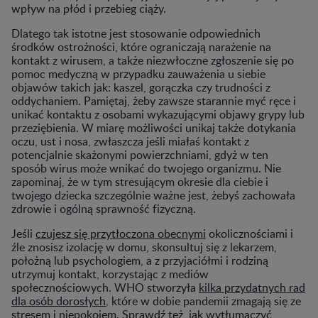
wpływ na płód i przebieg ciąży.
Dlatego tak istotne jest stosowanie odpowiednich
środków ostrożności, które ograniczają narażenie na
kontakt z wirusem, a także niezwłoczne zgłoszenie się po
pomoc medyczną w przypadku zauważenia u siebie
objawów takich jak: kaszel, gorączka czy trudności z
oddychaniem. Pamiętaj, żeby zawsze starannie myć ręce i
unikać kontaktu z osobami wykazującymi objawy grypy lub
przeziębienia. W miarę możliwości unikaj także dotykania
oczu, ust i nosa, zwłaszcza jeśli miałaś kontakt z
potencjalnie skażonymi powierzchniami, gdyż w ten
sposób wirus może wnikać do twojego organizmu. Nie
zapominaj, że w tym stresującym okresie dla ciebie i
twojego dziecka szczególnie ważne jest, żebyś zachowała
zdrowie i ogólną sprawność fizyczną.
Jeśli
czujesz się przytłoczona obecnymi
okolicznościami i
źle znosisz izolację w domu, skonsultuj się z lekarzem,
położną lub psychologiem, a z przyjaciółmi i rodziną
utrzymuj kontakt, korzystając z mediów
społecznościowych. WHO stworzyła
kilka przydatnych rad
dla osób dorosłych
, które w dobie pandemii zmagają się ze
stresem i niepokojem. Sprawdź też,
jak wytłumaczyć