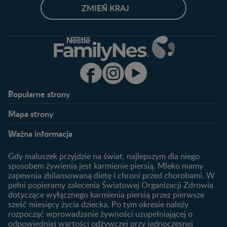
ZMIEŃ KRAJ
Popularne strony​
Nestlé FamilyNes
Program edukacyjny
Mapa strony​
Kontakt
Zaloguj się / Zarejestruj się
Planowanie ciąży
Ciąża
FAQ
Benefity programu
Ważna informacja
Plamienie implantacyjne –
Kalendarz ciąży
Archiwum artykułów
objawy i przyczyny
1. trymestr ciąży
Gdy maluszek przyjdzie na świat, najlepszym dla niego
Jak zaplanować płeć
Produkty
2. trymestr ciąży
sposobem żywienia jest karmienie piersią. Mleko mamy
dziecka?
zapewnia zbilansowaną dietę i chroni przed chorobami. W
Wyszukiwarka produktów
3. trymestr ciąży
Jak rozpoznać dni płodne?
pełni popieramy zalecenia Światowej Organizacji Zdrowia
Nasze marki
dotyczące wyłącznego karmienia piersią przez pierwsze
Badania przed ciążą
sześć miesięcy życia dziecka. Po tym okresie należy
Planowanie urlopu
rozpocząć wprowadzanie żywności uzupełniającej o
macierzyńskiego
odpowiedniej wartości odżywczej przy jednoczesnej