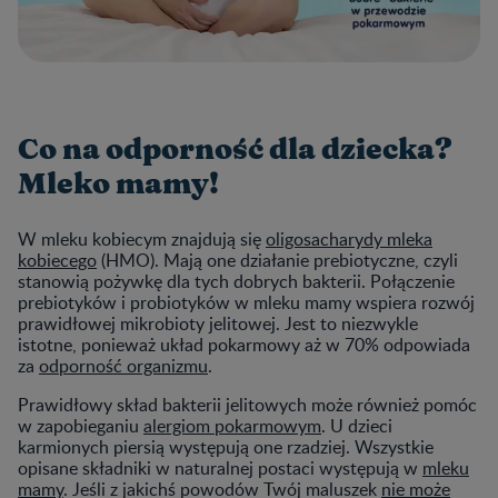
Co na odporność dla dziecka?
Mleko mamy!
W mleku kobiecym znajdują się
oligosacharydy mleka
kobiecego
(HMO). Mają one działanie prebiotyczne, czyli
stanowią pożywkę dla tych dobrych bakterii. Połączenie
prebiotyków i probiotyków w mleku mamy wspiera rozwój
prawidłowej mikrobioty jelitowej. Jest to niezwykle
istotne, ponieważ układ pokarmowy aż w 70% odpowiada
za
odporność organizmu
.
Prawidłowy skład bakterii jelitowych może również pomóc
w zapobieganiu
alergiom pokarmowym
. U dzieci
karmionych piersią występują one rzadziej. Wszystkie
opisane składniki w naturalnej postaci występują w
mleku
mamy
. Jeśli z jakichś powodów Twój maluszek
nie może