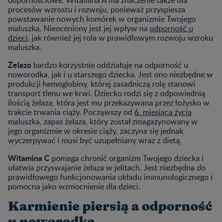
procesów wzrostu i rozwoju, ponieważ przyspiesza
powstawanie nowych komórek w organizmie Twojego
maluszka. Nieoceniony jest jej wpływ na
odporność u
dzieci
, jak również jej rola w prawidłowym rozwoju wzroku
maluszka.
Żelazo
bardzo korzystnie oddziałuje na odporność u
noworodka, jak i u starszego dziecka. Jest ono niezbędne w
produkcji hemoglobiny, której zasadniczą rolę stanowi
transport tlenu we krwi. Dziecko rodzi się z odpowiednią
ilością żelaza, która jest mu przekazywana przez łożysko w
trakcie trwania ciąży. Począwszy od
6. miesiąc
a życia
maluszka, zapas żelaza, który został zmagazynowany w
jego organizmie w okresie ciąży, zaczyna się jednak
wyczerpywać i musi być uzupełniany wraz z dietą.
Witamina C
pomaga chronić organizm Twojego dziecka i
ułatwia przyswajanie żelaza w jelitach. Jest niezbędna do
prawidłowego funkcjonowania układu immunologicznego i
pomocna jako wzmocnienie dla dzieci.
Karmienie piersią a odporność
u noworodka