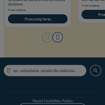
zbożowe.
początku rozsz
3 min czytania
4 min czytania
Prze
Przeczytaj teraz
Nestlé FamilyNes Polska