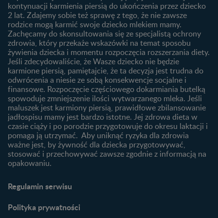
kontynuacji karmienia piersią do ukończenia przez dziecko
Rozwój dziecka
Żywienie dziecka
2 lat. Zdajemy sobie też sprawę z tego, że nie zawsze
Kalendarz rozwoju dziecka
10 sposobów jak poprawić
rodzice mogą karmić swoje dziecko mlekiem mamy.
laktację
Zachęcamy do skonsultowania się ze specjalistą ochrony
Skoki rozwojowe
zdrowia, który przekaże wskazówki na temat sposobu
Jakie mleko następne
Ząbkowanie u niemowląt
żywienia dziecka i momentu rozpoczęcia rozszerzania diety.
wybrać dla dziecka?
Jeśli zdecydowaliście, że Wasze dziecko nie będzie
Jak rozszerzać dietę
karmione piersią, pamiętajcie, że ta decyzja jest trudna do
niemowlaka?
odwrócenia a niesie ze sobą konsekwencje socjalne i
finansowe. Rozpoczęcie częściowego dokarmiania butelką
Przydatne materiały dla
spowoduje zmniejszenie ilości wytwarzanego mleka. Jeśli
rodziców
maluszek jest karmiony piersią, prawidłowe zbilansowanie
jadłospisu mamy jest bardzo istotne. Jej zdrowa dieta w
Poradniki dla rodziców
czasie ciąży i po porodzie przygotowuje do okresu laktacji i
Karty do zdjęć dla
pomaga ją utrzymać. Aby uniknąć ryzyka dla zdrowia
Maluszka
ważne jest, by żywność dla dziecka przygotowywać,
Materiały do pobrania
stosować i przechowywać zawsze zgodnie z informacją na
opakowaniu.
Narzędzia dla rodziców
Porady dla rodziców –
Regulamin serwisu
praktyczne wskazówki
naszych ekspertów
Polityka prywatności