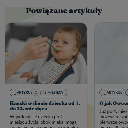
Powiązane artykuły
ARTYKUŁ
7 - 8 MIESIĘCY
ARTYKUŁ
Kaszki w diecie dziecka od 4.
O jak Owoc
do 12. miesiąca
Już po 4. mies
W jadłospisie dziecka po 4.
możesz zaczą
miesiącu życia, obok mleka, mogą
pierwsze owoc
się pojawiać już pierwsze produkty
nich są dla n