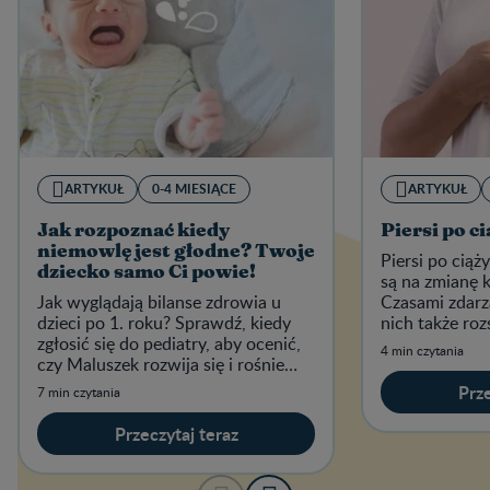
ARTYKUŁ
0-4 MIESIĄCE
ARTYKUŁ
Jak rozpoznać kiedy
Piersi po ci
niemowlę jest głodne? Twoje
Piersi po cią
dziecko samo Ci powie!
są na zmianę k
Jak wyglądają bilanse zdrowia u
Czasami zdarza
dzieci po 1. roku? Sprawdź, kiedy
nich także roz
zgłosić się do pediatry, aby ocenić,
4 min czytania
czy Maluszek rozwija się i rośnie
prawidłowo.
Prze
7 min czytania
Przeczytaj teraz