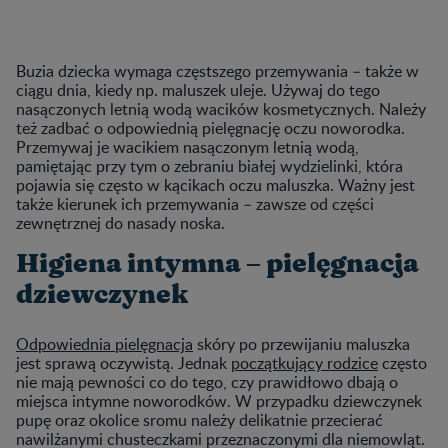
Buzia dziecka wymaga częstszego przemywania – także w
ciągu dnia, kiedy np. maluszek uleje. Używaj do tego
nasączonych letnią wodą wacików kosmetycznych. Należy
też zadbać o odpowiednią pielęgnację oczu noworodka.
Przemywaj je wacikiem nasączonym letnią wodą,
pamiętając przy tym o zebraniu białej wydzielinki, która
pojawia się często w kącikach oczu maluszka. Ważny jest
także kierunek ich przemywania – zawsze od części
zewnętrznej do nasady noska.
Higiena intymna – pielęgnacja
dziewczynek
Odpowiednia pielęgnacja
skóry po przewijaniu maluszka
jest sprawą oczywistą. Jednak
początkujący rodzice
często
nie mają pewności co do tego, czy prawidłowo dbają o
miejsca intymne noworodków. W przypadku dziewczynek
pupę oraz okolice sromu należy delikatnie przecierać
nawilżanymi chusteczkami przeznaczonymi dla niemowląt.