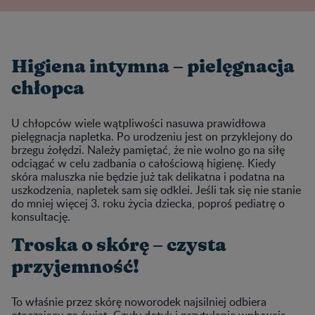
Higiena intymna – pielęgnacja
chłopca
U chłopców wiele wątpliwości nasuwa prawidłowa
pielęgnacja napletka. Po urodzeniu jest on przyklejony do
brzegu żołędzi. Należy pamiętać, że nie wolno go na siłę
odciągać w celu zadbania o całościową higienę. Kiedy
skóra maluszka nie będzie już tak delikatna i podatna na
uszkodzenia, napletek sam się odklei. Jeśli tak się nie stanie
do mniej więcej 3. roku życia dziecka, poproś pediatrę o
konsultację.
Troska o skórę – czysta
przyjemność!
To właśnie przez skórę noworodek najsilniej odbiera
otaczający go świat. Czuły dotyk i przytulanie wpływają