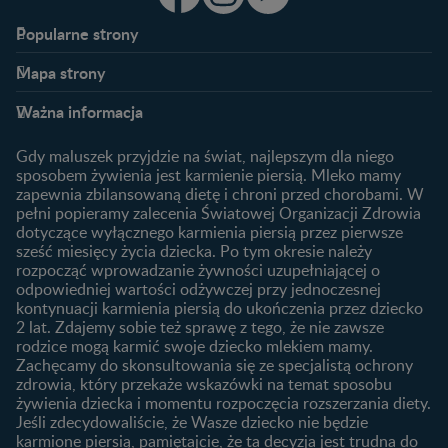
Popularne strony​
Nestlé FamilyNes
Program edukacyjny
Mapa strony​
Kontakt
Zaloguj się / Zarejestruj się
Planowanie ciąży
Ciąża
FAQ
Benefity programu
Ważna informacja
Plamienie implantacyjne –
Kalendarz ciąży
Archiwum artykułów
objawy i przyczyny
1. trymestr ciąży
Gdy maluszek przyjdzie na świat, najlepszym dla niego
Jak zaplanować płeć
Produkty
2. trymestr ciąży
sposobem żywienia jest karmienie piersią. Mleko mamy
dziecka?
zapewnia zbilansowaną dietę i chroni przed chorobami. W
Wyszukiwarka produktów
3. trymestr ciąży
Jak rozpoznać dni płodne?
pełni popieramy zalecenia Światowej Organizacji Zdrowia
Nasze marki
dotyczące wyłącznego karmienia piersią przez pierwsze
Badania przed ciążą
sześć miesięcy życia dziecka. Po tym okresie należy
Planowanie urlopu
rozpocząć wprowadzanie żywności uzupełniającej o
macierzyńskiego
odpowiedniej wartości odżywczej przy jednoczesnej
kontynuacji karmienia piersią do ukończenia przez dziecko
Rozwój dziecka
Żywienie dziecka
2 lat. Zdajemy sobie też sprawę z tego, że nie zawsze
Kalendarz rozwoju dziecka
10 sposobów jak poprawić
rodzice mogą karmić swoje dziecko mlekiem mamy.
laktację
Zachęcamy do skonsultowania się ze specjalistą ochrony
Skoki rozwojowe
zdrowia, który przekaże wskazówki na temat sposobu
Jakie mleko następne
Ząbkowanie u niemowląt
żywienia dziecka i momentu rozpoczęcia rozszerzania diety.
wybrać dla dziecka?
Jeśli zdecydowaliście, że Wasze dziecko nie będzie
Jak rozszerzać dietę
karmione piersią, pamiętajcie, że ta decyzja jest trudna do