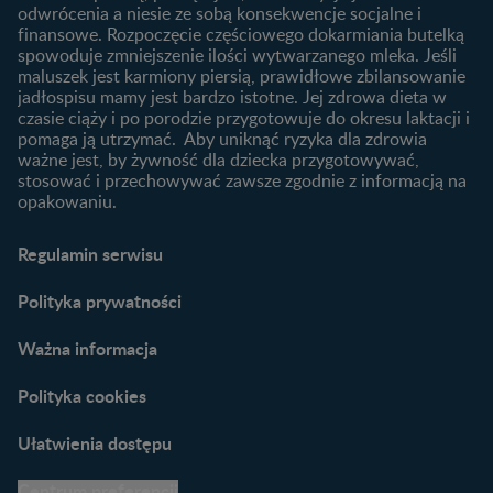
niemowlaka?
odwrócenia a niesie ze sobą konsekwencje socjalne i
finansowe. Rozpoczęcie częściowego dokarmiania butelką
Przydatne materiały dla
spowoduje zmniejszenie ilości wytwarzanego mleka. Jeśli
rodziców
maluszek jest karmiony piersią, prawidłowe zbilansowanie
jadłospisu mamy jest bardzo istotne. Jej zdrowa dieta w
Poradniki dla rodziców
czasie ciąży i po porodzie przygotowuje do okresu laktacji i
Karty do zdjęć dla
pomaga ją utrzymać. Aby uniknąć ryzyka dla zdrowia
Maluszka
ważne jest, by żywność dla dziecka przygotowywać,
Materiały do pobrania
stosować i przechowywać zawsze zgodnie z informacją na
opakowaniu.
Narzędzia dla rodziców
Porady dla rodziców –
Regulamin serwisu
praktyczne wskazówki
naszych ekspertów
Polityka prywatności
Ważna informacja
Polityka cookies
Ułatwienia dostępu
Centrum preferencji