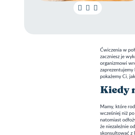
Ćwiczenia w poło
zaczniesz je wy
organizmowi wró
zaprezentujemy 
pokażemy Ci, ja
Kiedy 
Mamy, które rod
wcześniej niż po
natomiast odłoży
że niezależnie o
skonsultować z l