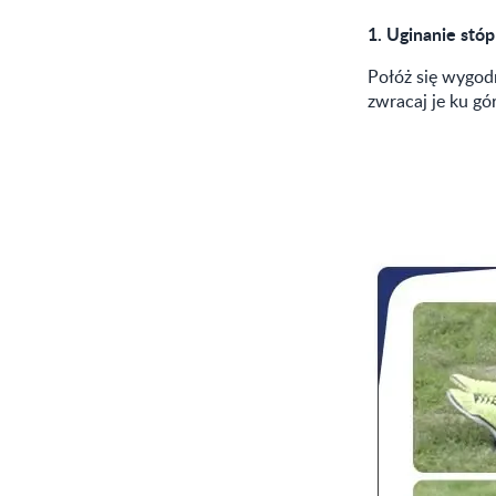
1.
Uginanie stóp
Połóż się wygodn
zwracaj je ku gó