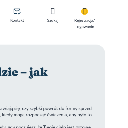

Kontakt
Szukaj
Rejestracja/
Logowanie
zie – jak
awiają się, czy szybki powrót do formy sprzed
, kiedy mogą rozpocząć ćwiczenia, aby było to
y, gdy poczujesz, że Twoje ciało jest gotowe,