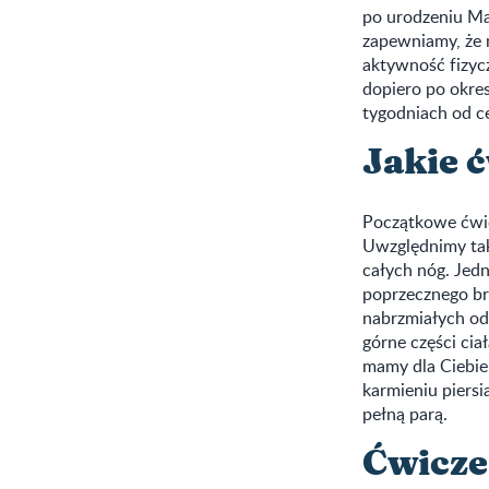
po urodzeniu Mal
zapewniamy, że 
aktywność fizyc
dopiero po okres
tygodniach od ce
Jakie 
Początkowe ćwicz
Uwzględnimy takż
całych nóg. Jedn
poprzecznego br
nabrzmiałych od
górne części ciał
mamy dla Ciebie
karmieniu piersi
pełną parą.
Ćwicze