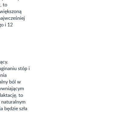
, to
zwiększoną
najwcześniej
o i 12
ący.
ginaniu stóp i
śnia
alny ból w
tywniającym
laktację, to
w naturalnym
a będzie szła