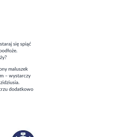
taraj się spiąć
 podłoże.
ąży?
zony maluszek
em – wystarczy
idziusia.
etrzu dodatkowo