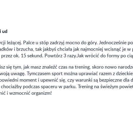
i ud
ji leżącej. Palce u stóp zadrzyj mocno do góry. Jednocześnie pos
adków i brzucha, tak jakbyś chciała jak najmocniej wcisnąć je w
 przez ok. 15 sekund. Powtórz 3 razy.Jak wrócić do formy po ci
z się tym, jak masz znaleźć czas na trening, skoro nowo narod
Twoją uwagę. Tymczasem sport można uprawiać razem z dziecki
owiedni moment i upewnić się, czy warunki są bezpieczne dla dz
 chociażby podczas spaceru w parku. Trening na świeżym powi
nić i wzmocnić organizm!