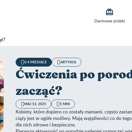

Darmowe próbki
ąć?
0-4 MIESIĄCE
ARTYKUŁ
Ćwiczenia po porod
zacząć?
MAJ 13, 2025
5 MIN
Kobiety, które dopiero co zostały mamami, często zastan
ciąży jest w ogóle możliwy. Mają wątpliwości co do tego
dla nich zdrowe i bezpieczne.
Pierwszą aktywność po porodzie najlepiej rozpocząć wted