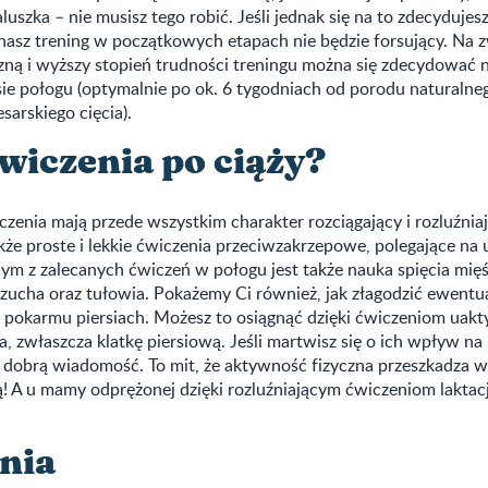
uszka – nie musisz tego robić. Jeśli jednak się na to zdecydujesz
nasz trening w początkowych etapach nie będzie forsujący. Na 
zną i wyższy stopień trudności treningu można się zdecydować 
ie połogu (optymalnie po ok. 6 tygodniach od porodu naturalneg
sarskiego cięcia).
ćwiczenia po ciąży?
enia mają przede wszystkim charakter rozciągający i rozluźniaj
e proste i lekkie ćwiczenia przeciwzakrzepowe, polegające na u
ym z zalecanych ćwiczeń w połogu jest także nauka spięcia mię
zucha oraz tułowia. Pokażemy Ci również, jak złagodzić ewentu
 pokarmu piersiach. Możesz to osiągnąć dzięki ćwiczeniom uak
a, zwłaszcza klatkę piersiową. Jeśli martwisz się o ich wpływ na 
 dobrą wiadomość. To mit, że aktywność fizyczna przeszkadza 
ą! A u mamy odprężonej dzięki rozluźniającym ćwiczeniom laktacj
nia