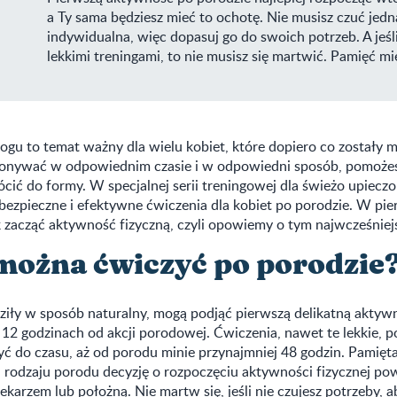
a Ty sama będziesz mieć to ochotę. Nie musisz czuć jedn
indywidualna, więc dopasuj go do swoich potrzeb. A jeśli
lekkimi treningami, to nie musisz się martwić. Pamięć 
gu to temat ważny dla wielu kobiet, które dopiero co zostały m
konywać w odpowiednim czasie i w odpowiedni sposób, pomoż
cić do formy. W specjalnej serii treningowej dla świeżo upiec
bezpieczne i efektywne ćwiczenia dla kobiet po porodzie. W pi
k zacząć aktywność fizyczną, czyli opowiemy o tym najwcześniej
można ćwiczyć po porodzie
ziły w sposób naturalny, mogą podjąć pierwszą delikatną aktyw
 12 godzinach od akcji porodowej. Ćwiczenia, nawet te lekkie, p
ć do czasu, aż od porodu minie przynajmniej 48 godzin. Pamięta
d rodzaju porodu decyzję o rozpoczęciu aktywności fizycznej po
ekarzem lub położną. Nie martw się, jeśli nie czujesz potrzeby, 