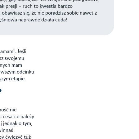
ak presji – ruch to kwestia bardzo
 obawiasz się, że nie poradzisz sobie nawet z
mięśniowa naprawdę działa cuda!
amami. Jeśli
esz swojemu
zonych mam
erwszym odcinku
szym etapie.
?
ność nie
o cesarce należy
j jednak o tym,
winnaś
aby ćwiczyć tuż