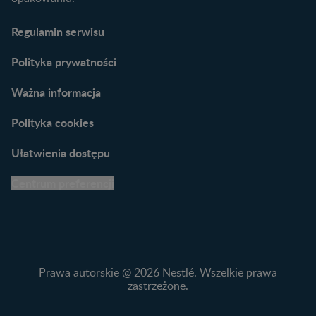
Narzędzia dla rodziców
Porady dla rodziców –
Regulamin serwisu
praktyczne wskazówki
naszych ekspertów
Polityka prywatności
Ważna informacja
Polityka cookies
Ułatwienia dostępu
Centrum preferencji
Prawa autorskie @ 2026 Nestlé. Wszelkie prawa
zastrzeżone.