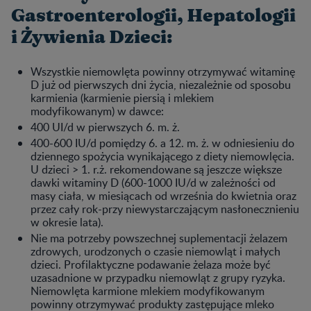
Gastroenterologii, Hepatologii
i Żywienia Dzieci:
Wszystkie niemowlęta powinny otrzymywać witaminę
D już od pierwszych dni życia, niezależnie od sposobu
karmienia (karmienie piersią i mlekiem
modyfikowanym) w dawce:
400 UI/d w pierwszych 6. m. ż.
400-600 IU/d pomiędzy 6. a 12. m. ż. w odniesieniu do
dziennego spożycia wynikającego z diety niemowlęcia.
U dzieci > 1. r.ż. rekomendowane są jeszcze większe
dawki witaminy D (600-1000 IU/d w zależności od
masy ciała, w miesiącach od września do kwietnia oraz
przez cały rok-przy niewystarczającym nasłonecznieniu
w okresie lata).
Nie ma potrzeby powszechnej suplementacji żelazem
zdrowych, urodzonych o czasie niemowląt i małych
dzieci. Profilaktyczne podawanie żelaza może być
uzasadnione w przypadku niemowląt z grupy ryzyka.
Niemowlęta karmione mlekiem modyfikowanym
powinny otrzymywać produkty zastępujące mleko