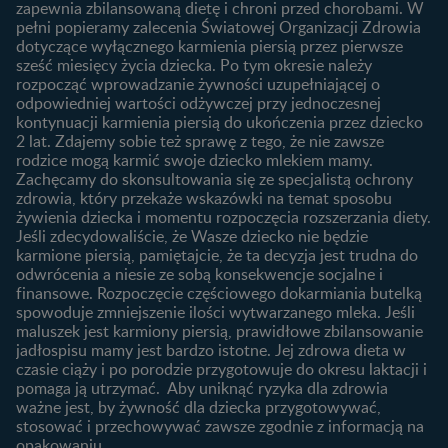
zapewnia zbilansowaną dietę i chroni przed chorobami. W
Wyszukiwarka produktów
3. trymestr ciąży
Jak rozpoznać dni płodne?
pełni popieramy zalecenia Światowej Organizacji Zdrowia
Nasze marki
dotyczące wyłącznego karmienia piersią przez pierwsze
Badania przed ciążą
sześć miesięcy życia dziecka. Po tym okresie należy
Planowanie urlopu
rozpocząć wprowadzanie żywności uzupełniającej o
macierzyńskiego
odpowiedniej wartości odżywczej przy jednoczesnej
kontynuacji karmienia piersią do ukończenia przez dziecko
Rozwój dziecka
Żywienie dziecka
2 lat. Zdajemy sobie też sprawę z tego, że nie zawsze
Kalendarz rozwoju dziecka
10 sposobów jak poprawić
rodzice mogą karmić swoje dziecko mlekiem mamy.
laktację
Zachęcamy do skonsultowania się ze specjalistą ochrony
Skoki rozwojowe
zdrowia, który przekaże wskazówki na temat sposobu
Jakie mleko następne
Ząbkowanie u niemowląt
żywienia dziecka i momentu rozpoczęcia rozszerzania diety.
wybrać dla dziecka?
Jeśli zdecydowaliście, że Wasze dziecko nie będzie
Jak rozszerzać dietę
karmione piersią, pamiętajcie, że ta decyzja jest trudna do
niemowlaka?
odwrócenia a niesie ze sobą konsekwencje socjalne i
finansowe. Rozpoczęcie częściowego dokarmiania butelką
Przydatne materiały dla
spowoduje zmniejszenie ilości wytwarzanego mleka. Jeśli
rodziców
maluszek jest karmiony piersią, prawidłowe zbilansowanie
jadłospisu mamy jest bardzo istotne. Jej zdrowa dieta w
Poradniki dla rodziców
czasie ciąży i po porodzie przygotowuje do okresu laktacji i
Karty do zdjęć dla
pomaga ją utrzymać. Aby uniknąć ryzyka dla zdrowia
Maluszka
ważne jest, by żywność dla dziecka przygotowywać,
Materiały do pobrania
stosować i przechowywać zawsze zgodnie z informacją na
opakowaniu.