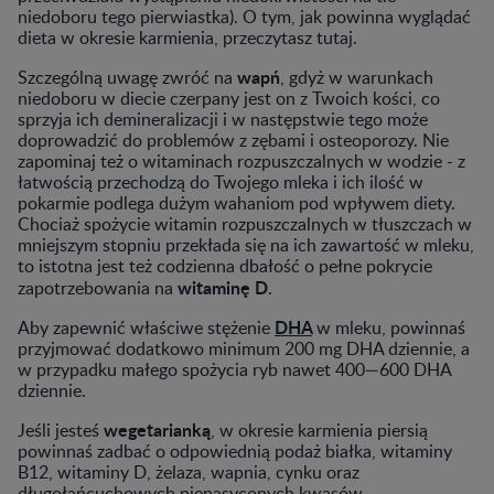
niedoboru tego pierwiastka). O tym, jak powinna wyglądać
dieta w okresie karmienia, przeczytasz tutaj.
wapń
Szczególną uwagę zwróć na
, gdyż w warunkach
niedoboru w diecie czerpany jest on z Twoich kości, co
sprzyja ich demineralizacji i w następstwie tego może
doprowadzić do problemów z zębami i osteoporozy. Nie
zapominaj też o witaminach rozpuszczalnych w wodzie - z
łatwością przechodzą do Twojego mleka i ich ilość w
pokarmie podlega dużym wahaniom pod wpływem diety.
Chociaż spożycie witamin rozpuszczalnych w tłuszczach w
mniejszym stopniu przekłada się na ich zawartość w mleku,
to istotna jest też codzienna dbałość o pełne pokrycie
witaminę D
zapotrzebowania na
.
DHA
Aby zapewnić właściwe stężenie
w mleku, powinnaś
przyjmować dodatkowo minimum 200 mg DHA dziennie, a
w przypadku małego spożycia ryb nawet 400—600 DHA
dziennie.
wegetarianką
Jeśli jesteś
, w okresie karmienia piersią
powinnaś zadbać o odpowiednią podaż białka, witaminy
B12, witaminy D, żelaza, wapnia, cynku oraz
długołańcuchowych nienasyconych kwasów