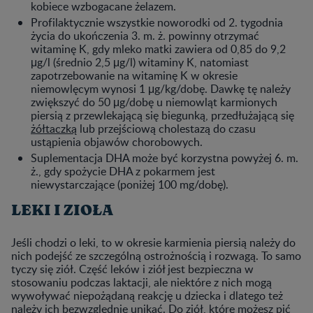
kobiece wzbogacane żelazem.
Profilaktycznie wszystkie noworodki od 2. tygodnia
życia do ukończenia 3. m. ż. powinny otrzymać
witaminę K, gdy mleko matki zawiera od 0,85 do 9,2
μg/l (średnio 2,5 μg/l) witaminy K, natomiast
zapotrzebowanie na witaminę K w okresie
niemowlęcym wynosi 1 μg/kg/dobę. Dawkę tę należy
zwiększyć do 50 μg/dobę u niemowląt karmionych
piersią z przewlekającą się biegunką, przedłużającą się
żółtaczką
lub przejściową cholestazą do czasu
ustąpienia objawów chorobowych.
Suplementacja DHA może być korzystna powyżej 6. m.
ż., gdy spożycie DHA z pokarmem jest
niewystarczające (poniżej 100 mg/dobę).
LEKI I ZIOŁA
Jeśli chodzi o leki, to w okresie karmienia piersią należy do
nich podejść ze szczególną ostrożnością i rozwagą. To samo
tyczy się ziół. Część leków i ziół jest bezpieczna w
stosowaniu podczas laktacji, ale niektóre z nich mogą
wywoływać niepożądaną reakcję u dziecka i dlatego też
należy ich bezwzględnie unikać. Do ziół, które możesz pić