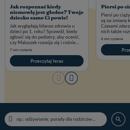
Jak rozpoznać kiedy
Piersi po ci
niemowlę jest głodne? Twoje
Piersi po cią
dziecko samo Ci powie!
są na zmianę k
Jak wyglądają bilanse zdrowia u
Czasami zdarza
dzieci po 1. roku? Sprawdź, kiedy
nich także roz
zgłosić się do pediatry, aby ocenić,
4 min czytania
czy Maluszek rozwija się i rośnie
prawidłowo.
Prze
7 min czytania
Przeczytaj teraz