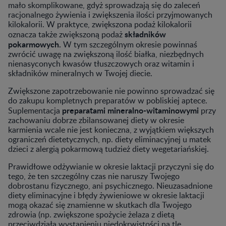
mało skomplikowane, gdyż sprowadzają się do zaleceń
racjonalnego żywienia i zwiększenia ilości przyjmowanych
kilokalorii. W praktyce, zwiększona podaż kilokalorii
składników
oznacza także zwiększoną podaż
pokarmowych.
W tym szczególnym okresie powinnaś
zwrócić uwagę na zwiększoną ilość białka, niezbędnych
nienasyconych kwasów tłuszczowych oraz witamin i
składników mineralnych w Twojej diecie.
Zwiększone zapotrzebowanie nie powinno sprowadzać się
do zakupu kompletnych preparatów w pobliskiej aptece.
preparatami mineralno-witaminowymi
Suplementacja
przy
zachowaniu dobrze zbilansowanej diety w okresie
karmienia wcale nie jest konieczna, z wyjątkiem większych
ograniczeń dietetycznych, np. diety eliminacyjnej u matek
dzieci z alergią pokarmową tudzież diety wegetariańskiej.
Prawidłowe odżywianie w okresie laktacji przyczyni się do
tego, że ten szczególny czas nie naruszy Twojego
dobrostanu fizycznego, ani psychicznego. Nieuzasadnione
diety eliminacyjne i błędy żywieniowe w okresie laktacji
mogą okazać się znamienne w skutkach dla Twojego
zdrowia (np. zwiększone spożycie żelaza z dietą
przeciwdziała wystąpieniu niedokrwistości na tle