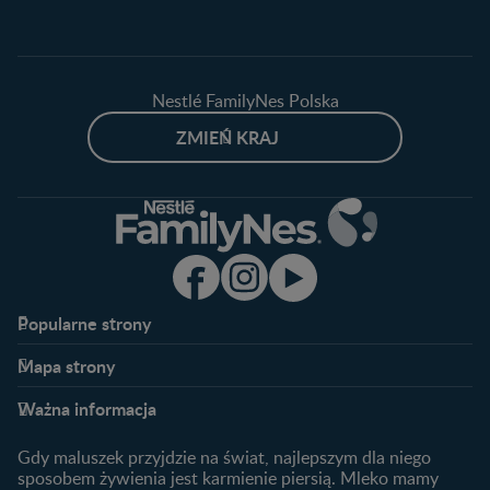
Nestlé FamilyNes Polska
ZMIEŃ KRAJ
Popularne strony​
Nestlé FamilyNes
Program edukacyjny
Mapa strony​
Kontakt
Zaloguj się / Zarejestruj się
Planowanie ciąży
Ciąża
FAQ
Benefity programu
Ważna informacja
Plamienie implantacyjne –
Kalendarz ciąży
Archiwum artykułów
objawy i przyczyny
1. trymestr ciąży
Gdy maluszek przyjdzie na świat, najlepszym dla niego
Jak zaplanować płeć
Produkty
2. trymestr ciąży
sposobem żywienia jest karmienie piersią. Mleko mamy
dziecka?