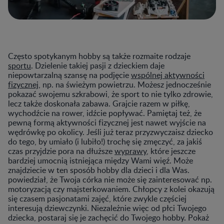
Często spotykanym hobby są także rozmaite rodzaje
sportu
. Dzielenie takiej pasji z dzieckiem daje
niepowtarzalną szansę na podjęcie
wspólnej aktywności
fizycznej
, np. na świeżym powietrzu. Możesz jednocześnie
pokazać swojemu szkrabowi, że sport to nie tylko zdrowie,
lecz także doskonała zabawa. Grajcie razem w piłkę,
wychodźcie na rower, idźcie popływać. Pamiętaj też, że
pewną formą aktywności fizycznej jest nawet wyjście na
wędrówkę po okolicy. Jeśli już teraz przyzwyczaisz dziecko
do tego, by umiało (i lubiło!) trochę się zmęczyć, za jakiś
czas przyjdzie pora na dłuższe
wyprawy
, które jeszcze
bardziej umocnią istniejąca między Wami więź. Może
znajdziecie w ten sposób hobby dla dzieci i dla Was.
powiedział, że Twoja córka nie może się zainteresować np.
motoryzacją czy majsterkowaniem. Chłopcy z kolei okazują
się czasem pasjonatami zajęć, które zwykle częściej
interesują dziewczynki. Niezależnie więc od płci Twojego
dziecka, postaraj się je zachęcić do Twojego hobby. Pokaż