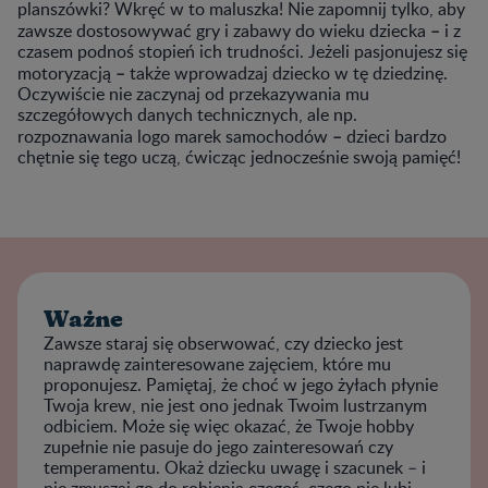
planszówki? Wkręć w to maluszka! Nie zapomnij tylko, aby
–
zawsze dostosowywać gry i zabawy do wieku dziecka
i z
czasem podnoś stopień ich trudności. Jeżeli pasjonujesz się
–
motoryzacją
także wprowadzaj dziecko w tę dziedzinę.
Oczywiście nie zaczynaj od przekazywania mu
szczegółowych danych technicznych, ale np.
–
rozpoznawania logo marek samochodów
dzieci bardzo
chętnie się tego uczą, ćwicząc jednocześnie swoją pamięć!
Ważne
Zawsze staraj się obserwować, czy dziecko jest
naprawdę zainteresowane zajęciem, które mu
proponujesz. Pamiętaj, że choć w jego żyłach płynie
Twoja krew, nie jest ono jednak Twoim lustrzanym
odbiciem. Może się więc okazać, że Twoje hobby
zupełnie nie pasuje do jego zainteresowań czy
temperamentu. Okaż dziecku uwagę i szacunek – i
nie zmuszaj go do robienia czegoś, czego nie lubi.