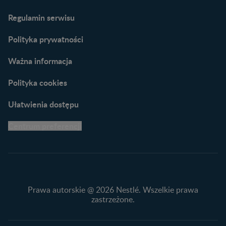
Porady dla rodziców –
Regulamin serwisu
praktyczne wskazówki
naszych ekspertów
Polityka prywatności
Ważna informacja
Polityka cookies
Ułatwienia dostępu
Centrum preferencji
Prawa autorskie @ 2026 Nestlé. Wszelkie prawa
zastrzeżone.