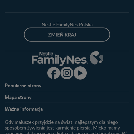
Nestlé FamilyNes Polska
ZMIEŃ KRAJ
Popularne strony​
Nestlé FamilyNes
Program edukacyjny
Mapa strony​
Kontakt
Zaloguj się / Zarejestruj się
Planowanie ciąży
Ciąża
FAQ
Benefity programu
Ważna informacja
Plamienie implantacyjne –
Kalendarz ciąży
Archiwum artykułów
objawy i przyczyny
1. trymestr ciąży
Gdy maluszek przyjdzie na świat, najlepszym dla niego
Jak zaplanować płeć
Produkty
2. trymestr ciąży
sposobem żywienia jest karmienie piersią. Mleko mamy
dziecka?
zapewnia zbilansowaną dietę i chroni przed chorobami. W
Wyszukiwarka produktów