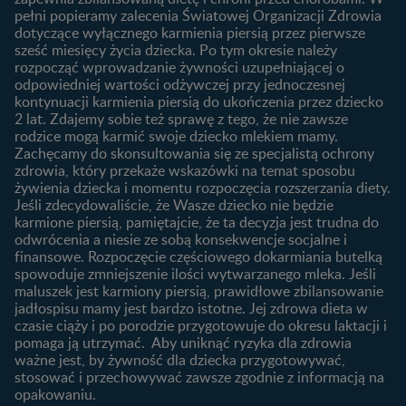
3. trymestr ciąży
Jak rozpoznać dni płodne?
pełni popieramy zalecenia Światowej Organizacji Zdrowia
Nasze marki
dotyczące wyłącznego karmienia piersią przez pierwsze
Badania przed ciążą
sześć miesięcy życia dziecka. Po tym okresie należy
Planowanie urlopu
rozpocząć wprowadzanie żywności uzupełniającej o
macierzyńskiego
odpowiedniej wartości odżywczej przy jednoczesnej
kontynuacji karmienia piersią do ukończenia przez dziecko
Rozwój dziecka
Żywienie dziecka
2 lat. Zdajemy sobie też sprawę z tego, że nie zawsze
Kalendarz rozwoju dziecka
10 sposobów jak poprawić
rodzice mogą karmić swoje dziecko mlekiem mamy.
laktację
Zachęcamy do skonsultowania się ze specjalistą ochrony
Skoki rozwojowe
zdrowia, który przekaże wskazówki na temat sposobu
Jakie mleko następne
Ząbkowanie u niemowląt
żywienia dziecka i momentu rozpoczęcia rozszerzania diety.
wybrać dla dziecka?
Jeśli zdecydowaliście, że Wasze dziecko nie będzie
Jak rozszerzać dietę
karmione piersią, pamiętajcie, że ta decyzja jest trudna do
niemowlaka?
odwrócenia a niesie ze sobą konsekwencje socjalne i
finansowe. Rozpoczęcie częściowego dokarmiania butelką
Przydatne materiały dla
spowoduje zmniejszenie ilości wytwarzanego mleka. Jeśli
rodziców
maluszek jest karmiony piersią, prawidłowe zbilansowanie
jadłospisu mamy jest bardzo istotne. Jej zdrowa dieta w
Poradniki dla rodziców
czasie ciąży i po porodzie przygotowuje do okresu laktacji i
Karty do zdjęć dla
pomaga ją utrzymać. Aby uniknąć ryzyka dla zdrowia
Maluszka
ważne jest, by żywność dla dziecka przygotowywać,
Materiały do pobrania
stosować i przechowywać zawsze zgodnie z informacją na
opakowaniu.
Narzędzia dla rodziców