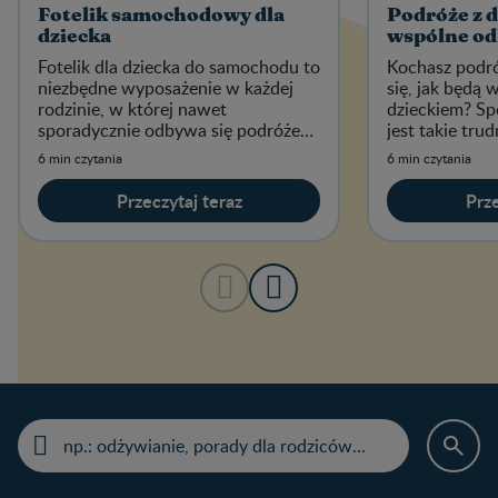
Fotelik samochodowy dla
Podróże z d
dziecka
wspólne od
Fotelik dla dziecka do samochodu to
Kochasz podró
niezbędne wyposażenie w każdej
się, jak będą 
rodzinie, w której nawet
dzieckiem? Spo
sporadycznie odbywa się podróże
jest takie trud
tym środkiem transportu.
6 min czytania
6 min czytania
Przeczytaj teraz
Prze