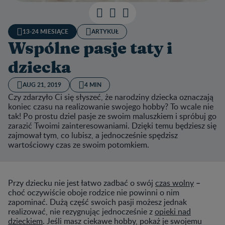
13-24 MIESIĄCE
ARTYKUŁ
Wspólne pasje taty i
dziecka
AUG 21, 2019
4 MIN
Czy zdarzyło Ci się słyszeć, że narodziny dziecka oznaczają
koniec czasu na realizowanie swojego hobby? To wcale nie
tak! Po prostu dziel pasje ze swoim maluszkiem i spróbuj go
zarazić Twoimi zainteresowaniami. Dzięki temu będziesz się
zajmował tym, co lubisz, a jednocześnie spędzisz
wartościowy czas ze swoim potomkiem.
–
Przy dziecku nie jest łatwo zadbać o swój
czas wolny
choć oczywiście oboje rodzice nie powinni o nim
zapominać. Dużą część swoich pasji możesz jednak
realizować, nie rezygnując jednocześnie z
opieki nad
dzieckiem
. Jeśli masz ciekawe hobby, pokaż je swojemu