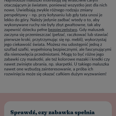
otaczającym je światem, ponieważ wszystko jest dla nich
nowe. Uwielbiają zwykle różnego rodzaju zmiany
perspektywy – np. przy kołysaniu lub gdy tata unosi je
lekko do góry. Należy jedynie zadbać wtedy o to, aby
wykonywane ruchy nie były zbyt gwałtowne, tak aby
zapewnić dziecku pełne
bezpieczeństwo
. Gdy maluszek
zaczyna się przemieszczać (pełzać, raczkować lub stawiać
pierwsze kroki, przytrzymując się np. mebli), wykorzystaj
jego ciekawość świata. Możesz mu udostępnić jedną z
szuflad szafki, wypełnioną bezpiecznymi, ale fascynującymi
dla niemowlęcia przedmiotami. Mogą to być różne jego
zabawki czy maskotki, ale też kolorowe mazaki i kredki czy
nawet zwinięte ubrania, np. skarpetki. U takiego maluszka
nawet one wzbudzą zainteresowanie, a próba ich
rozwinięcia może się okazać całkiem dużym wyzwaniem!
Sprawdź, czy zabawka spełnia