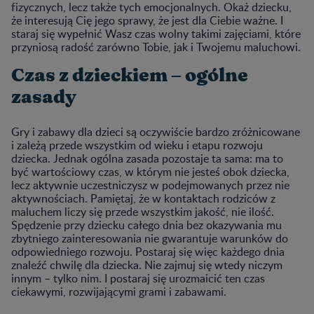
fizycznych, lecz także tych emocjonalnych. Okaż dziecku,
że interesują Cię jego sprawy, że jest dla Ciebie ważne. I
staraj się wypełnić Wasz czas wolny takimi zajęciami, które
przyniosą radość zarówno Tobie, jak i Twojemu maluchowi.
Czas z dzieckiem – ogólne
zasady
Gry i zabawy dla dzieci są oczywiście bardzo zróżnicowane
i zależą przede wszystkim od wieku i etapu rozwoju
dziecka. Jednak ogólna zasada pozostaje ta sama: ma to
być wartościowy czas, w którym nie jesteś obok dziecka,
lecz aktywnie uczestniczysz w podejmowanych przez nie
aktywnościach. Pamiętaj, że w kontaktach rodziców z
maluchem liczy się przede wszystkim jakość, nie ilość.
Spędzenie przy dziecku całego dnia bez okazywania mu
zbytniego zainteresowania nie gwarantuje warunków do
odpowiedniego rozwoju. Postaraj się więc każdego dnia
znaleźć chwilę dla dziecka. Nie zajmuj się wtedy niczym
innym – tylko nim. I postaraj się urozmaicić ten czas
ciekawymi, rozwijającymi grami i zabawami.