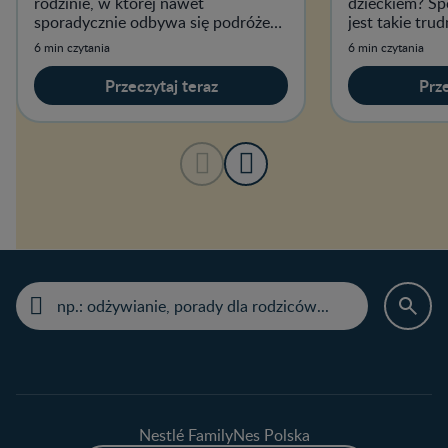
rodzinie, w której nawet
dzieckiem? Spo
sporadycznie odbywa się podróże
jest takie trud
tym środkiem transportu.
6 min czytania
6 min czytania
Przeczytaj teraz
Prze
Nestlé FamilyNes Polska