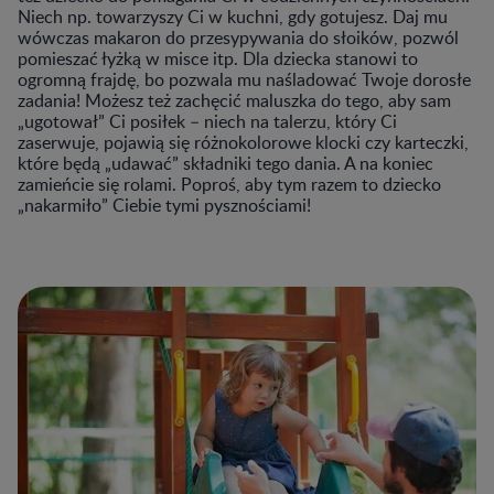
Niech np. towarzyszy Ci w kuchni, gdy gotujesz. Daj mu
wówczas makaron do przesypywania do słoików, pozwól
pomieszać łyżką w misce itp. Dla dziecka stanowi to
ogromną frajdę, bo pozwala mu naśladować Twoje dorosłe
zadania! Możesz też zachęcić maluszka do tego, aby sam
„ugotował” Ci posiłek – niech na talerzu, który Ci
zaserwuje, pojawią się różnokolorowe klocki czy karteczki,
które będą „udawać” składniki tego dania. A na koniec
zamieńcie się rolami. Poproś, aby tym razem to dziecko
„nakarmiło” Ciebie tymi pysznościami!