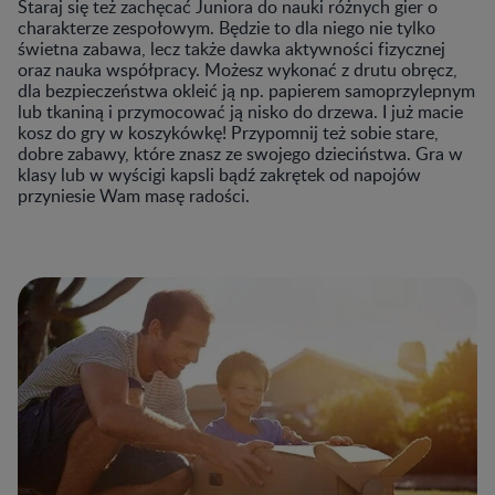
Staraj się też zachęcać Juniora do nauki różnych gier o
charakterze zespołowym. Będzie to dla niego nie tylko
świetna zabawa, lecz także dawka aktywności fizycznej
oraz nauka współpracy. Możesz wykonać z drutu obręcz,
dla bezpieczeństwa okleić ją np. papierem samoprzylepnym
lub tkaniną i przymocować ją nisko do drzewa. I już macie
kosz do gry w koszykówkę! Przypomnij też sobie stare,
dobre zabawy, które znasz ze swojego dzieciństwa. Gra w
klasy lub w wyścigi kapsli bądź zakrętek od napojów
przyniesie Wam masę radości.