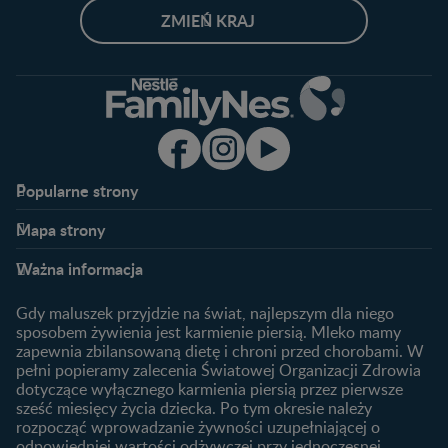
ZMIEŃ KRAJ
Popularne strony​
Nestlé FamilyNes
Program edukacyjny
Mapa strony​
Kontakt
Zaloguj się / Zarejestruj się
Planowanie ciąży
Ciąża
FAQ
Benefity programu
Ważna informacja
Plamienie implantacyjne –
Kalendarz ciąży
Archiwum artykułów
objawy i przyczyny
1. trymestr ciąży
Gdy maluszek przyjdzie na świat, najlepszym dla niego
Jak zaplanować płeć
Produkty
2. trymestr ciąży
sposobem żywienia jest karmienie piersią. Mleko mamy
dziecka?
zapewnia zbilansowaną dietę i chroni przed chorobami. W
Wyszukiwarka produktów
3. trymestr ciąży
Jak rozpoznać dni płodne?
pełni popieramy zalecenia Światowej Organizacji Zdrowia
Nasze marki
dotyczące wyłącznego karmienia piersią przez pierwsze
Badania przed ciążą
sześć miesięcy życia dziecka. Po tym okresie należy
Planowanie urlopu
rozpocząć wprowadzanie żywności uzupełniającej o
macierzyńskiego
odpowiedniej wartości odżywczej przy jednoczesnej