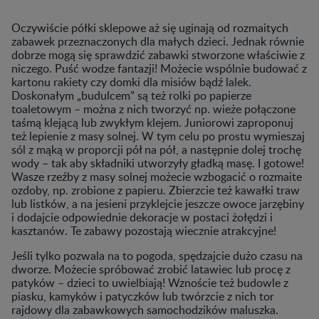
Oczywiście półki sklepowe aż się uginają od rozmaitych
zabawek przeznaczonych dla małych dzieci. Jednak równie
dobrze mogą się sprawdzić zabawki stworzone właściwie z
niczego. Puść wodze fantazji! Możecie wspólnie budować z
kartonu rakiety czy domki dla misiów bądź lalek.
Doskonałym „budulcem” są też rolki po papierze
toaletowym – można z nich tworzyć np. wieże połączone
taśmą klejącą lub zwykłym klejem. Juniorowi zaproponuj
też lepienie z masy solnej. W tym celu po prostu wymieszaj
sól z mąką w proporcji pół na pół, a następnie dolej trochę
wody – tak aby składniki utworzyły gładką masę. I gotowe!
Wasze rzeźby z masy solnej możecie wzbogacić o rozmaite
ozdoby, np. zrobione z papieru. Zbierzcie też kawałki traw
lub listków, a na jesieni przyklejcie jeszcze owoce jarzębiny
i dodajcie odpowiednie dekoracje w postaci żołędzi i
kasztanów. Te zabawy pozostają wiecznie atrakcyjne!
Jeśli tylko pozwala na to pogoda, spędzajcie dużo czasu na
dworze. Możecie spróbować zrobić latawiec lub procę z
patyków – dzieci to uwielbiają! Wznoście też budowle z
piasku, kamyków i patyczków lub twórzcie z nich tor
rajdowy dla zabawkowych samochodzików maluszka.