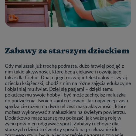
Zabawy ze starszym dzieckiem
Gdy maluszek już trochę podrasta, dużo łatwiej podjąć z
nim takie aktywności, które będą ciekawe i rozwijające
także dla Ciebie. Dbaj o jego rozwój intelektualny – czytaj
dziecku książeczki, chodź z nim na różne zajęcia edukacyjne
i objaśniaj mu świat.
Dziel się pasjami
– dzięki temu
pokażesz mu swoje hobby i być może zachęcisz maluszka
do podzielenia Twoich zainteresowań. Jak najwięcej czasu
spędzajcie razem na dworze! Jest masa aktywności, które
możesz wykonywać z maluszkiem na świeżym powietrzu.
Dodatkowo masz szansę mu pokazać, jak ważną rolę w
życiu powinien odgrywać
sport
. Zabawy ruchowe dla
starszych dzieci to świetny sposób na przekazanie idei
zdrowego stylu życia, a jednocześnie na zorganizowanie