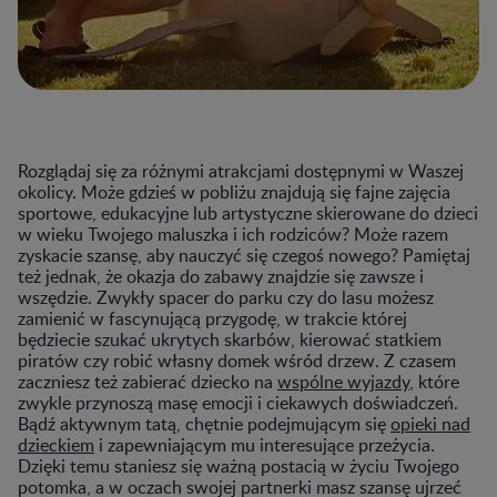
Rozglądaj się za różnymi atrakcjami dostępnymi w Waszej
okolicy. Może gdzieś w pobliżu znajdują się fajne zajęcia
sportowe, edukacyjne lub artystyczne skierowane do dzieci
w wieku Twojego maluszka i ich rodziców? Może razem
zyskacie szansę, aby nauczyć się czegoś nowego? Pamiętaj
też jednak, że okazja do zabawy znajdzie się zawsze i
wszędzie. Zwykły spacer do parku czy do lasu możesz
zamienić w fascynującą przygodę, w trakcie której
będziecie szukać ukrytych skarbów, kierować statkiem
piratów czy robić własny domek wśród drzew. Z czasem
zaczniesz też zabierać dziecko na
wspólne wyjazdy
, które
zwykle przynoszą masę emocji i ciekawych doświadczeń.
Bądź aktywnym tatą, chętnie podejmującym się
opieki nad
dzieckiem
i zapewniającym mu interesujące przeżycia.
Dzięki temu staniesz się ważną postacią w życiu Twojego
potomka, a w oczach swojej partnerki masz szansę ujrzeć