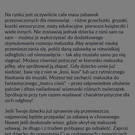
Na rynku jest oczywiście cała masa zabawek
przeznaczonych dla niemowląt – różne grzechotki, gryzaki,
kostki sensoryczne, maty edukacyjne, pierwsze książeczki i
wiele innych. Nie zostawiaj jednak dziecka z nimi sam na
sam – możesz je wykorzystać do dodatkowego
stymulowania rozwoju maluszka. Aby wspierać naukę
przemieszczania się, połóż daną zabawkę w niewielkiej
odległości od niemowlęcia – tak aby musiało samo po nią
sięgnąć. Możesz również potoczyć w kierunku maluszka
piłkę, aby spróbował ją złapać. Gdy dziecko umie już
siedzieć, baw się z nim w „kosi, kosi” lub ucz rytmicznego
klaskania do muzyki. Możesz też zachęcić maluszka do
fantastycznego „teatru cieni” – przez odpowiednie ułożenie
palców i dłoni naśladować wizerunki różnych zwierzątek.
Spróbujcie przy tym razem wydawać charakterystyczne dla
nich odgłosy!
Jeśli Twoje dziecko już sprawnie się przemieszcza,
najpewniej będzie przepadać za zabawą w chowanego.
Nawet jeśli doskonale wiesz, gdzie ukrył się maluszek,
udawaj, że długo i z trudem próbujesz go odnaleźć. Zaproś
też dziecko do pomagania Ci w codziennych czynnościach.