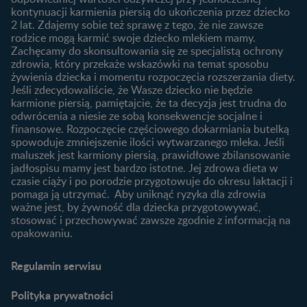
kontynuacji karmienia piersią do ukończenia przez dziecko
Rozwój dziecka
Żywienie dziecka
2 lat. Zdajemy sobie też sprawę z tego, że nie zawsze
Kalendarz rozwoju dziecka
10 sposobów jak poprawić
rodzice mogą karmić swoje dziecko mlekiem mamy.
laktację
Zachęcamy do skonsultowania się ze specjalistą ochrony
Skoki rozwojowe
zdrowia, który przekaże wskazówki na temat sposobu
Jakie mleko następne
Ząbkowanie u niemowląt
żywienia dziecka i momentu rozpoczęcia rozszerzania diety.
wybrać dla dziecka?
Jeśli zdecydowaliście, że Wasze dziecko nie będzie
Jak rozszerzać dietę
karmione piersią, pamiętajcie, że ta decyzja jest trudna do
niemowlaka?
odwrócenia a niesie ze sobą konsekwencje socjalne i
finansowe. Rozpoczęcie częściowego dokarmiania butelką
Przydatne materiały dla
spowoduje zmniejszenie ilości wytwarzanego mleka. Jeśli
rodziców
maluszek jest karmiony piersią, prawidłowe zbilansowanie
jadłospisu mamy jest bardzo istotne. Jej zdrowa dieta w
Poradniki dla rodziców
czasie ciąży i po porodzie przygotowuje do okresu laktacji i
Karty do zdjęć dla
pomaga ją utrzymać. Aby uniknąć ryzyka dla zdrowia
Maluszka
ważne jest, by żywność dla dziecka przygotowywać,
Materiały do pobrania
stosować i przechowywać zawsze zgodnie z informacją na
opakowaniu.
Narzędzia dla rodziców
Porady dla rodziców –
Regulamin serwisu
praktyczne wskazówki
naszych ekspertów
Polityka prywatności