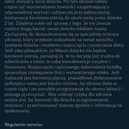
sześć miesięcy życia dziecka. Po tym okresie należy
Planowanie urlopu
rozpocząć wprowadzanie żywności uzupełniającej o
macierzyńskiego
odpowiedniej wartości odżywczej przy jednoczesnej
kontynuacji karmienia piersią do ukończenia przez dziecko
Rozwój dziecka
Żywienie dziecka
2 lat. Zdajemy sobie też sprawę z tego, że nie zawsze
Kalendarz rozwoju dziecka
10 sposobów jak poprawić
rodzice mogą karmić swoje dziecko mlekiem mamy.
laktację
Zachęcamy do skonsultowania się ze specjalistą ochrony
Skoki rozwojowe
zdrowia, który przekaże wskazówki na temat sposobu
Jakie mleko następne
Ząbkowanie u niemowląt
żywienia dziecka i momentu rozpoczęcia rozszerzania diety.
wybrać dla dziecka?
Jeśli zdecydowaliście, że Wasze dziecko nie będzie
Jak rozszerzać dietę
karmione piersią, pamiętajcie, że ta decyzja jest trudna do
niemowlaka?
odwrócenia a niesie ze sobą konsekwencje socjalne i
finansowe. Rozpoczęcie częściowego dokarmiania butelką
Przydatne materiały dla
spowoduje zmniejszenie ilości wytwarzanego mleka. Jeśli
rodziców
maluszek jest karmiony piersią, prawidłowe zbilansowanie
jadłospisu mamy jest bardzo istotne. Jej zdrowa dieta w
Poradniki dla rodziców
czasie ciąży i po porodzie przygotowuje do okresu laktacji i
Karty do zdjęć dla
pomaga ją utrzymać. Aby uniknąć ryzyka dla zdrowia
Maluszka
ważne jest, by żywność dla dziecka przygotowywać,
Materiały do pobrania
stosować i przechowywać zawsze zgodnie z informacją na
opakowaniu.
Narzędzia dla rodziców
Porady dla rodziców –
Regulamin serwisu
praktyczne wskazówki