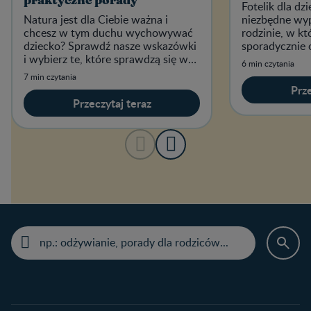
praktyczne porady
Fotelik dla d
Natura jest dla Ciebie ważna i
niezbędne wyp
chcesz w tym duchu wychowywać
rodzinie, w kt
dziecko? Sprawdź nasze wskazówki
sporadycznie 
i wybierz te, które sprawdzą się w
tym środkiem 
6 min czytania
Waszej rodzinie!
7 min czytania
Prze
Przeczytaj teraz