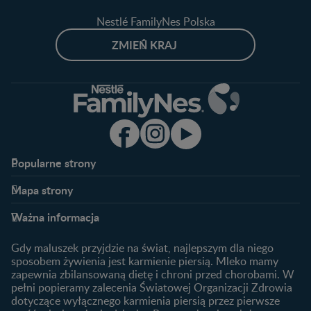
Nestlé FamilyNes Polska
ZMIEŃ KRAJ
Popularne strony​
Nestlé FamilyNes
Program edukacyjny
Mapa strony​
Kontakt
Zaloguj się / Zarejestruj się
Planowanie ciąży
Ciąża
FAQ
Benefity programu
Ważna informacja
Plamienie implantacyjne –
Kalendarz ciąży
Archiwum artykułów
objawy i przyczyny
1. trymestr ciąży
Gdy maluszek przyjdzie na świat, najlepszym dla niego
Jak zaplanować płeć
Produkty
2. trymestr ciąży
sposobem żywienia jest karmienie piersią. Mleko mamy
dziecka?
zapewnia zbilansowaną dietę i chroni przed chorobami. W
Wyszukiwarka produktów
3. trymestr ciąży
Jak rozpoznać dni płodne?
pełni popieramy zalecenia Światowej Organizacji Zdrowia
Nasze marki
dotyczące wyłącznego karmienia piersią przez pierwsze
Badania przed ciążą