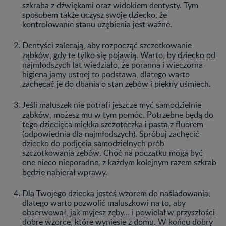
szkraba z dźwiękami oraz widokiem dentysty. Tym
sposobem także uczysz swoje dziecko, że
kontrolowanie stanu uzębienia jest ważne.
Dentyści zalecają, aby rozpocząć szczotkowanie
ząbków, gdy te tylko się pojawią. Warto, by dziecko od
najmłodszych lat wiedziało, że poranna i wieczorna
higiena jamy ustnej to podstawa, dlatego warto
zachęcać je do dbania o stan zębów i piękny uśmiech.
Jeśli maluszek nie potrafi jeszcze myć samodzielnie
ząbków, możesz mu w tym pomóc. Potrzebne będą do
tego dziecięca miękka szczoteczka i pasta z fluorem
(odpowiednia dla najmłodszych). Spróbuj zachęcić
dziecko do podjęcia samodzielnych prób
szczotkowania zębów. Choć na początku mogą być
one nieco nieporadne, z każdym kolejnym razem szkrab
będzie nabierał wprawy.
Dla Twojego dziecka jesteś wzorem do naśladowania,
dlatego warto pozwolić maluszkowi na to, aby
obserwował, jak myjesz zęby… i powielał w przyszłości
dobre wzorce, które wyniesie z domu. W końcu dobry