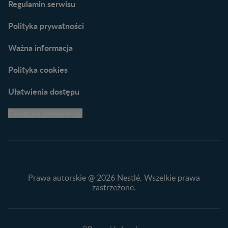
Regulamin serwisu
praktyczne wskazówki
naszych ekspertów
Polityka prywatności
Ważna informacja
Polityka cookies
Ułatwienia dostępu
Centrum preferencji
Prawa autorskie @ 2026 Nestlé. Wszelkie prawa
zastrzeżone.