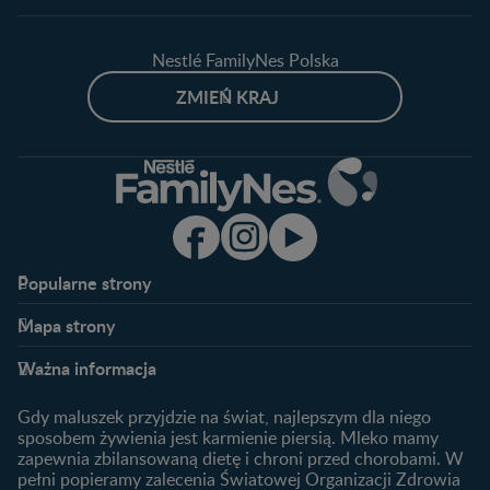
Nestlé FamilyNes Polska
ZMIEŃ KRAJ
Popularne strony​
Nestlé FamilyNes
Program edukacyjny
Mapa strony​
Kontakt
Zaloguj się / Zarejestruj się
Planowanie ciąży
Ciąża
FAQ
Benefity programu
Ważna informacja
Plamienie implantacyjne –
Kalendarz ciąży
Archiwum artykułów
objawy i przyczyny
1. trymestr ciąży
Gdy maluszek przyjdzie na świat, najlepszym dla niego
Jak zaplanować płeć
Produkty
2. trymestr ciąży
sposobem żywienia jest karmienie piersią. Mleko mamy
dziecka?
zapewnia zbilansowaną dietę i chroni przed chorobami. W
Wyszukiwarka produktów
3. trymestr ciąży
Jak rozpoznać dni płodne?
pełni popieramy zalecenia Światowej Organizacji Zdrowia
Nasze marki