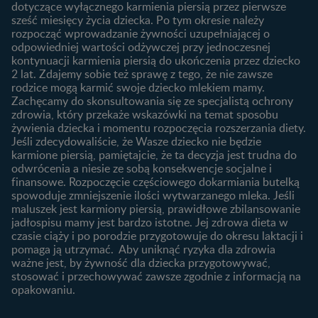
dotyczące wyłącznego karmienia piersią przez pierwsze
Badania przed ciążą
sześć miesięcy życia dziecka. Po tym okresie należy
Planowanie urlopu
rozpocząć wprowadzanie żywności uzupełniającej o
macierzyńskiego
odpowiedniej wartości odżywczej przy jednoczesnej
kontynuacji karmienia piersią do ukończenia przez dziecko
Rozwój dziecka
Żywienie dziecka
2 lat. Zdajemy sobie też sprawę z tego, że nie zawsze
Kalendarz rozwoju dziecka
10 sposobów jak poprawić
rodzice mogą karmić swoje dziecko mlekiem mamy.
laktację
Zachęcamy do skonsultowania się ze specjalistą ochrony
Skoki rozwojowe
zdrowia, który przekaże wskazówki na temat sposobu
Jakie mleko następne
Ząbkowanie u niemowląt
żywienia dziecka i momentu rozpoczęcia rozszerzania diety.
wybrać dla dziecka?
Jeśli zdecydowaliście, że Wasze dziecko nie będzie
Jak rozszerzać dietę
karmione piersią, pamiętajcie, że ta decyzja jest trudna do
niemowlaka?
odwrócenia a niesie ze sobą konsekwencje socjalne i
finansowe. Rozpoczęcie częściowego dokarmiania butelką
Przydatne materiały dla
spowoduje zmniejszenie ilości wytwarzanego mleka. Jeśli
rodziców
maluszek jest karmiony piersią, prawidłowe zbilansowanie
jadłospisu mamy jest bardzo istotne. Jej zdrowa dieta w
Poradniki dla rodziców
czasie ciąży i po porodzie przygotowuje do okresu laktacji i
Karty do zdjęć dla
pomaga ją utrzymać. Aby uniknąć ryzyka dla zdrowia
Maluszka
ważne jest, by żywność dla dziecka przygotowywać,
Materiały do pobrania
stosować i przechowywać zawsze zgodnie z informacją na
opakowaniu.
Narzędzia dla rodziców
Porady dla rodziców –