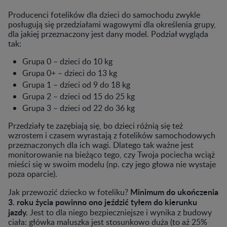
Producenci fotelików dla dzieci do samochodu zwykle
posługują się przedziałami wagowymi dla określenia grupy,
dla jakiej przeznaczony jest dany model. Podział wygląda
tak:
Grupa 0 – dzieci do 10 kg
Grupa 0+ – dzieci do 13 kg
Grupa 1 – dzieci od 9 do 18 kg
Grupa 2 – dzieci od 15 do 25 kg
Grupa 3 – dzieci od 22 do 36 kg
Przedziały te zazębiają się, bo dzieci różnią się też
wzrostem i czasem wyrastają z fotelików samochodowych
przeznaczonych dla ich wagi. Dlatego tak ważne jest
monitorowanie na bieżąco tego, czy Twoja pociecha wciąż
mieści się w swoim modelu (np. czy jego głowa nie wystaje
poza oparcie).
Minimum do ukończenia
Jak przewozić dziecko w foteliku?
3. roku życia powinno ono jeździć tyłem do kierunku
jazdy.
Jest to dla niego bezpieczniejsze i wynika z budowy
ciała: główka maluszka jest stosunkowo duża (to aż 25%