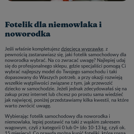
Fotelik dla niemowlaka i
noworodka
Jeśli właśnie kompletujesz
dziecięcą wyprawkę
, z
pewnością zastanawiasz się, jaki fotelik samochodowy dla
noworodka wybrać. Na co zwracać uwagę? Najlepiej udaj
się do profesjonalnego sklepu, gdzie specjaliści pomogą Ci
wybrać najlepszy model do Twojego samochodu i taki
dopasowany do Waszych potrzeb, a przy okazji rozwieją
wszelkie wątpliwości związane z tym, jak przewozić
dziecko w samochodzie. Jeżeli jednak zdecydowałaś się na
zakup przez internet lub chcesz po prostu sama wiedzieć
jak najwięcej, poniżej przedstawiamy kilka kwestii, na które
warto zwrócić uwagę.
Wybierając fotelik samochodowy dla noworodka i
niemowlaka, lepiej postawić na taki z wąskim zakresem
wagowym, czyli z kategorii 0 lub 0+ (do 10-13 kg, czyli ok.
15 miesięcy). Co prawda można kupić foteliki, które rosną