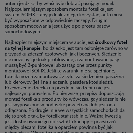
autem jeździsz, by właściwie dobrać pasujący model.
Najpopularniejszym sposobem montażu fotelika jest
system ISOFIX – aby jednak z niego korzystać, auto musi
być wyposażone w odpowiednie zaczepy. Drugim
sposobem mocowania jest użycie po prostu pasów
samochodowych.
środkowy fotel
Najbezpieczniejszym miejscem w aucie jest
na tylnej kanapie
, bo dziecko jest tam osłonięte zarówno w
przypadku zderzeń czołowych, jak i bocznych. Siedzenie
nie może być jednak profilowane, a zamontowane pasy
muszą być 3-punktowe lub zastąpione przez punkty
montażowe ISOFIX. Jeśli te warunki nie są spełnione,
fotelik można zamontować z tyłu, za siedzeniem pasażera
lub kierowcy (jeśli na siedzeniu pasażera ktoś siedzi).
Przewożenie dziecka na przednim siedzeniu nie jest
najlepszym pomysłem. Po pierwsze, przepisy dopuszczają
montaż fotelika z przodu tylko wówczas, gdy siedzenie nie
jest wyposażone w poduszkę powietrzną lub jest ona
odłączona. Po drugie, nie we wszystkich samochodach da
się to zrobić tak, by fotelik stał stabilnie. Ważną kwestią
jest dostosowanie go do kształtu kanapy – przestrzeń
między plecami fotelika a oparciem powinna być jak
najmniejsza. Warto też zwrócić uwagę na sam rozmiar – w