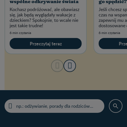
wspólne odkrywanie świata
go spędzić?
Kochasz podróżować, ale obawiasz
Jeśli chcesz s
się, jak będą wyglądały wakacje z
czas na wspan
dzieckiem? Spokojnie, to wcale nie
zapewnij mu a
jest takie trudne!
dostosowane d
zainteresowań
6 min czytania
6 min czytania
Przeczytaj teraz
Prze