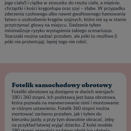
jego ciała!) i ciężka w stosunku do reszty ciała, a mięśnie,
chrząstki i kości kręgosłupa oraz szyi – słabe. W przypadku
zderzenia czołowego albo nawet gwałtownego hamowania
łatwo o uszkodzenie kręgów szyjnych, które nie są w stanie
przytrzymać głowy na miejscu. Siedzenie tyłem
minimalizuje ryzyko wystąpienia takiego scenariusza.
Starszaki można sadzać przodem, ale póki to możliwe (i
póki nie protestują), lepiej tego nie robić.
Fotelik samochodowy obrotowy
Foteliki obrotowe są dostępne w dwóch wersjach:
180 i 360 stopni. Ich podstawą jest baza obrotowa,
która pozwala na manewrowanie nimi i montowanie
w różnym ustawieniu. Fotelik 360 stopni można
montować zarówno przodem, jak i tyłem do
kierunku jazdy, a przy tym dowolnie obracać, żeby
na przykład łatwiej wyjąć dziecko. Z kolei modele
180 stopni zezwalają na łatwy obrót (co ułatwia