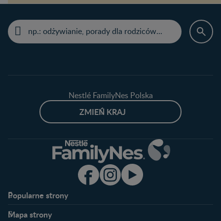
Nestlé FamilyNes Polska
ZMIEŃ KRAJ
Popularne strony​
Nestlé FamilyNes
Program edukacyjny
Mapa strony​
Kontakt
Zaloguj się / Zarejestruj się