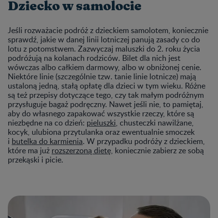
Dziecko w samolocie
Jeśli rozważacie podróż z dzieckiem samolotem, koniecznie
sprawdź, jakie w danej linii lotniczej panują zasady co do
lotu z potomstwem. Zazwyczaj maluszki do 2. roku życia
podróżują na kolanach rodziców. Bilet dla nich jest
wówczas albo całkiem darmowy, albo w obniżonej cenie.
Niektóre linie (szczególnie tzw. tanie linie lotnicze) mają
ustaloną jedną, stałą opłatę dla dzieci w tym wieku. Różne
są też przepisy dotyczące tego, czy tak małym podróżnym
przysługuje bagaż podręczny. Nawet jeśli nie, to pamiętaj,
aby do własnego zapakować wszystkie rzeczy, które są
niezbędne na co dzień:
pieluszki
, chusteczki nawilżane,
kocyk, ulubiona przytulanka oraz ewentualnie smoczek
i
butelka do karmienia
. W przypadku podróży z dzieckiem,
które ma już
rozszerzoną dietę
, koniecznie zabierz ze sobą
przekąski i picie.