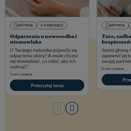
ARTYKUŁ
0-4 MIESIĄCE
ARTYKUŁ
Odparzenia u noworodka i
Tato, zadba
niemowlaka
bezpieczeń
U Twojego maluszka pojawiły się
Jesteś głową r
odparzenia skóry? A może chcesz
zapewnić jej b
się dowiedzieć, co robić, aby ich
swojej partner
uniknąć?
6 min czytania
5 min czytania
Prze
Przeczytaj teraz