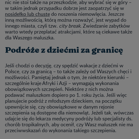
nic nie stoi także na przeszkodzie, aby wybrać się w góry –
w takim jednak przypadku dobrze jest zaopatrzyć się w
nosidełko lub chustę
do noszenia niemowlęcia. Jeszcze
inną możliwością, którą można rozważyć, jest wypad do
innego miasta, czyli tzw.
city break
. Zwiedzanie zabytków
warto wtedy przeplatać atrakcjami, które są ciekawe także
dla Waszego maluszka.
Podróże z dziećmi za granicę
Jeśli chodzi o decyzję, czy spędzić wakacje z dziećmi w
Polsce, czy za granicą – to także zależy od Waszych chęci i
możliwości. Pamiętaj jednak o tym, że niektóre kierunki –
szczególnie kraje Afryki i Azji – wymagają wykonania
obowiązkowych szczepień. Niektóre z nich można
podawać maluszkom dopiero po 1. roku życia. Jeśli więc
planujecie podróż z młodszym dzieckiem, na początku
upewnijcie się, czy obowiązkowe w danym rejonie
szczepienia są dostępne dla niemowląt. Jeżeli tak, wówczas
udajcie się do lekarza medycyny podróży lub specjalisty ds.
chorób tropikalnych, aby ocenił, czy Wasz maluszek nie ma
przeciwwskazań do wykonania takiego szczepienia.