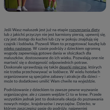
Jeśli Wasz maluszek jest już na etapie
rozszerzania diety
lub z jakichś przyczyn nie jest karmiony piersią, upewnij się,
czy jest dostęp do kuchni lub czy w pokoju znajdują się
czajnik i lodówka. Pozwoli Wam to przygotować kaszkę lub
mleko następne
. W czasie podróży z dzieckiem ogromną
wygodę zapewniają gotowe dania w słoiczkach dla
maluszków, dostosowane do ich wieku. Pozwalają one nie
martwić się o dostępność odpowiednich potraw.
Doskonale sprawdzają się także
deserki mleczne
, których
nie trzeba przechowywać w lodówce. W wielu hotelach
organizowane są specjalne zabawy i atrakcje dla dzieci –
może to dodatkowo umilić Wam chwile na wyjeździe.
Podróżowanie z dzieckiem to zawsze pewne wyzwanie
organizacyjne, ale z czasem wejdzie Ci to w krew. Przede
wszystkim jednak jest to doskonała okazja do poznawania
nowych miejsc, krajobrazów i zwyczajów. Dziecko, w
którym
zaszczepisz pasję
do podróży, najpewniej