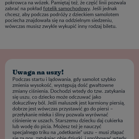
pokrowca na wózek. Pamiętaj też, że część linii pozwala
zabrać na pokład
fotelik samochodowy
. Jeśli jednak
chcesz, aby podczas podróży z dzieckiem samolotem
pociecha znajdowała się na oddzielnym siedzeniu,
wówczas musisz zwykle wykupić inny rodzaj biletu.
Uwaga na uszy!
Podczas startu i lądowania, gdy samolot szybko
zmienia wysokość, występują dość gwałtowne
zmiany ciśnienia. Dochodzi wtedy do tzw. zatykania
się uszu, co dziecko może odczuwać jako
dokuczliwy ból. Jeśli maluszek jest karmiony piersią,
dobrze jest wówczas przystawić go do piersi –
przełykanie mleka i śliny pozwala wyrównać
ciśnienie w uszach. Starszemu dziecku daj cukierka
lub wodę do picia. Możesz też je nauczyć
specjalnego triku na „odetkanie” uszu – musi złapać
się za nos, zatykając obie dziurki, i spróbować wtedy