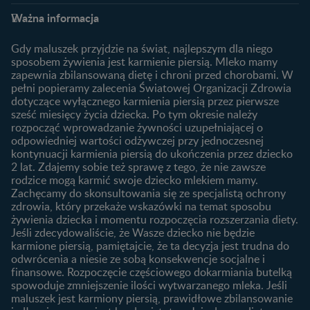
Planowanie ciąży
Ciąża
FAQ
Benefity programu
Ważna informacja
Plamienie implantacyjne –
Kalendarz ciąży
Archiwum artykułów
objawy i przyczyny
1. trymestr ciąży
Gdy maluszek przyjdzie na świat, najlepszym dla niego
Jak zaplanować płeć
Produkty
2. trymestr ciąży
sposobem żywienia jest karmienie piersią. Mleko mamy
dziecka?
zapewnia zbilansowaną dietę i chroni przed chorobami. W
Wyszukiwarka produktów
3. trymestr ciąży
Jak rozpoznać dni płodne?
pełni popieramy zalecenia Światowej Organizacji Zdrowia
Nasze marki
dotyczące wyłącznego karmienia piersią przez pierwsze
Badania przed ciążą
sześć miesięcy życia dziecka. Po tym okresie należy
Planowanie urlopu
rozpocząć wprowadzanie żywności uzupełniającej o
macierzyńskiego
odpowiedniej wartości odżywczej przy jednoczesnej
kontynuacji karmienia piersią do ukończenia przez dziecko
Rozwój dziecka
Żywienie dziecka
2 lat. Zdajemy sobie też sprawę z tego, że nie zawsze
Kalendarz rozwoju dziecka
10 sposobów jak poprawić
rodzice mogą karmić swoje dziecko mlekiem mamy.
laktację
Zachęcamy do skonsultowania się ze specjalistą ochrony
Skoki rozwojowe
zdrowia, który przekaże wskazówki na temat sposobu
Jakie mleko następne
Ząbkowanie u niemowląt
żywienia dziecka i momentu rozpoczęcia rozszerzania diety.
wybrać dla dziecka?
Jeśli zdecydowaliście, że Wasze dziecko nie będzie
Jak rozszerzać dietę
karmione piersią, pamiętajcie, że ta decyzja jest trudna do
niemowlaka?
odwrócenia a niesie ze sobą konsekwencje socjalne i
finansowe. Rozpoczęcie częściowego dokarmiania butelką
Przydatne materiały dla
spowoduje zmniejszenie ilości wytwarzanego mleka. Jeśli
rodziców
maluszek jest karmiony piersią, prawidłowe zbilansowanie