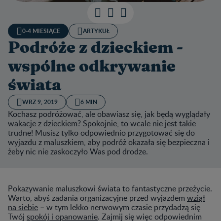
0-4 MIESIĄCE
ARTYKUŁ
Podróże z dzieckiem -
wspólne odkrywanie
świata
WRZ 9, 2019
6 MIN
Kochasz podróżować, ale obawiasz się, jak będą wyglądały
wakacje z dzieckiem? Spokojnie, to wcale nie jest takie
trudne! Musisz tylko odpowiednio przygotować się do
wyjazdu z maluszkiem, aby podróż okazała się bezpieczna i
żeby nic nie zaskoczyło Was pod drodze.
Pokazywanie maluszkowi świata to fantastyczne przeżycie.
Warto, abyś zadania organizacyjne przed wyjazdem
wziął
na siebie
– w tym lekko nerwowym czasie przydadzą się
Twój
spokój i opanowanie
. Zajmij się więc odpowiednim