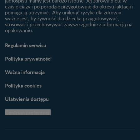
jadłospisu mamy jest bardzo istotne. Jej zdrowa dieta w
Poradniki dla rodziców
czasie ciąży i po porodzie przygotowuje do okresu laktacji i
Karty do zdjęć dla
pomaga ją utrzymać. Aby uniknąć ryzyka dla zdrowia
Maluszka
ważne jest, by żywność dla dziecka przygotowywać,
Materiały do pobrania
stosować i przechowywać zawsze zgodnie z informacją na
opakowaniu.
Narzędzia dla rodziców
Porady dla rodziców –
Regulamin serwisu
praktyczne wskazówki
naszych ekspertów
Polityka prywatności
Ważna informacja
Polityka cookies
Ułatwienia dostępu
Centrum preferencji