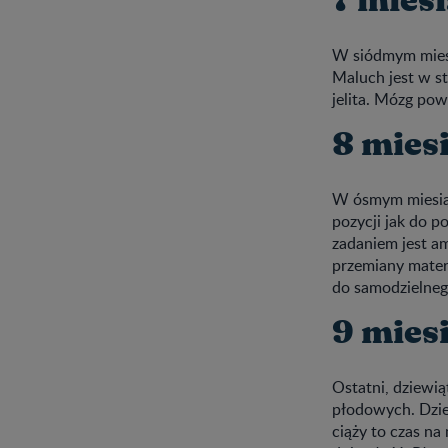
7 miesi
W siódmym miesią
Maluch jest w st
jelita. Mózg pow
8 miesi
W ósmym miesiąc
pozycji jak do p
zadaniem jest a
przemiany materi
do samodzielne
9 miesi
Ostatni, dziewią
płodowych. Dzie
ciąży to czas na