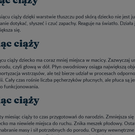
ąc ciąży
cu ciąży dzięki warstwie tłuszczu pod skórą dziecko nie jest j
anie dotykać, słyszeć i czuć zapachy. Reaguje na światło. Działa 
iększa się.
ąc ciąży
u ciąży dziecko ma coraz mniej miejsca w macicy. Zazwyczaj us
orodu, czyli głową w dół. Płyn owodniowy osiąga największą obj
mortyzacja wstrząsów, ale też bierze udział w procesach odporn
i. Cały czas rośnie liczba pęcherzyków płucnych, ale płuca są j
go funkcjonowania.
ąc ciąży
ty miesiąc ciąży to czas przygotowań do narodzin. Zmniejsza się
cko ma niewiele miejsca do ruchu. Znika meszek płodowy. Osta
 nabranie masy i sił potrzebnych do porodu. Organy wewnętrzne