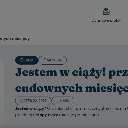

Darmowe próbki
wnych miesięcy
CIĄŻA
ARTYKUŁ
Jestem w ciąży! prz
cudownych miesię
CZER 22, 2017
4 MIN
Jesteś w ciąży?
Gratulacje! Ciąża to szczególny czas dla 
etapy ciąży
przebieg i
miesiąc po miesiącu.