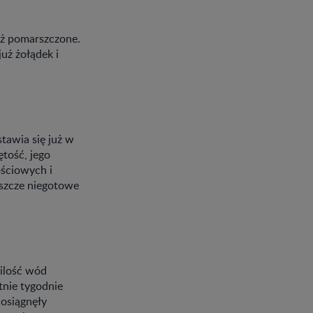
uż pomarszczone.
już żołądek i
tawia się już w
ętość, jego
ościowych i
eszcze niegotowe
 ilość wód
tnie tygodnie
 osiągnęły