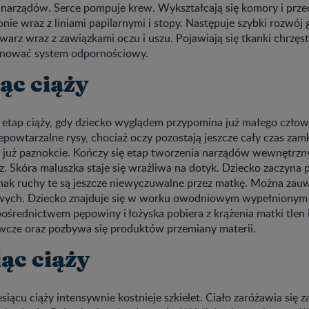
 narządów. Serce pompuje krew. Wykształcają się komory i prze
łonie wraz z liniami papilarnymi i stopy. Następuje szybki rozwój 
warz wraz z zawiązkami oczu i uszu. Pojawiają się tkanki chrzęs
onować system odpornościowy.
ąc ciąży
o etap ciąży, gdy dziecko wyglądem przypomina już małego czło
powtarzalne rysy, chociaż oczy pozostają jeszcze cały czas zamk
ją już paznokcie. Kończy się etap tworzenia narządów wewnętrzn
. Skóra maluszka staje się wrażliwa na dotyk. Dziecko zaczyna 
nak ruchy te są jeszcze niewyczuwalne przez matkę. Można zau
wych. Dziecko znajduje się w worku owodniowym wypełniony
ośrednictwem pępowiny i łożyska pobiera z krążenia matki tlen 
wcze oraz pozbywa się produktów przemiany materii.
ąc ciąży
ącu ciąży intensywnie kostnieje szkielet. Ciało zaróżawia się 