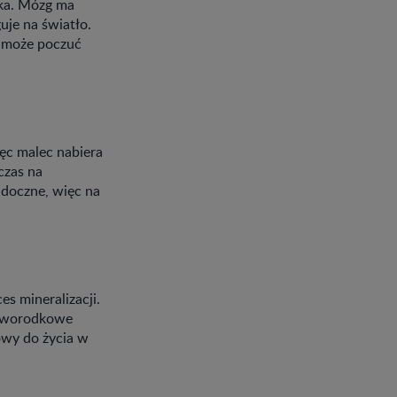
łka. Mózg ma
je na światło.
a może poczuć
ięc malec nabiera
czas na
idoczne, więc na
s mineralizacji.
noworodkowe
owy do życia w