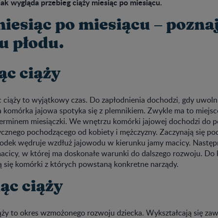
 jak wygląda przebieg ciąży miesiąc po miesiącu.
miesiąc po miesiącu – pozna
u płodu.
ąc ciąży
c ciąży to wyjątkowy czas. Do zapłodnienia dochodzi, gdy uwol
a komórka jajowa spotyka się z plemnikiem. Zwykle ma to miejsc
rminem miesiączki. We wnętrzu komórki jajowej dochodzi do p
ycznego pochodzącego od kobiety i mężczyzny. Zaczynają się pod
dek wędruje wzdłuż jajowodu w kierunku jamy macicy. Następ
acicy, w której ma doskonałe warunki do dalszego rozwoju. Do 
ą się komórki z których powstaną konkretne narządy.
ąc ciąży
iąży to okres wzmożonego rozwoju dziecka. Wykształcają się zaw