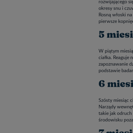
rozwijającego si
okresy snu i cz
Rosną włoski na 
pierwsze kopnięc
5 miesi
W piątym miesiąc
ciałka. Reaguje 
zapoznawanie dz
podstawie badan
6 miesi
Szósty miesiąc c
Narządy wewnęt
takie jak odruch
środowisku poza