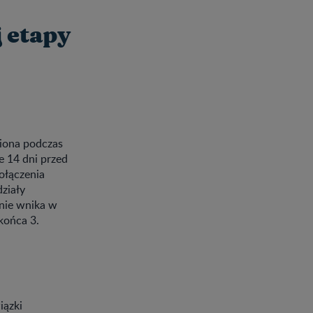
j etapy
niona podczas
e 14 dni przed
ołączenia
ziały
nie wnika w
końca 3.
iązki