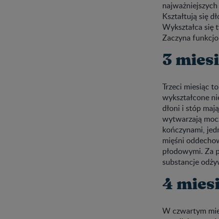
najważniejszych
Kształtują się d
Wykształca się t
Zaczyna funkcj
3 miesi
Trzeci miesiąc t
wykształcone nie
dłoni i stóp ma
wytwarzają mocz
kończynami, jed
mięśni oddecho
płodowymi. Za p
substancje odży
4 miesi
W czwartym miesi