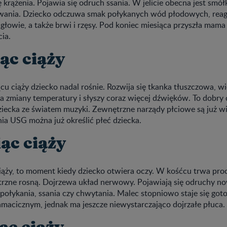
ę krążenia. Pojawia się odruch ssania. W jelicie obecna jest smó
uwania. Dziecko odczuwa smak połykanych wód płodowych, reagu
głowie, a także brwi i rzęsy. Pod koniec miesiąca przyszła mam
ia.
ąc ciąży
u ciąży dziecko nadal rośnie. Rozwija się tkanka tłuszczowa, w
na zmiany temperatury i słyszy coraz więcej dźwięków. To dobry 
iecka ze światem muzyki. Zewnętrzne narządy płciowe są już w
ia USG można już określić płeć dziecka.
ąc ciąży
iąży, to moment kiedy dziecko otwiera oczy. W kośćcu trwa proce
rzne rosną. Dojrzewa układ nerwowy. Pojawiają się odruchy 
 połykania, ssania czy chwytania. Malec stopniowo staje się got
macicznym, jednak ma jeszcze niewystarczająco dojrzałe płuca.