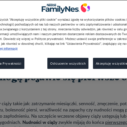
przycisk “Akceptuję wszystkie pliki cookie” wyrażasz zgodę na wykorzystanie plików cookies 
chnologii) pochodzących od nas lub naszych partnerów w celu zoptymalizowania i udoskona
a związanego z korzystaniem z tej strony, mierzenia liczby odwiedzin, jak również w celu g
formacji umożliwiających nam i naszym partnerom dostarczanie reklam dostosowanych do Tw
e ciąża trwa 9 miesięcy. Ale czy tak jest na pewno? Zastanawiasz
ń. Dowiedz się więcej w Polityce prywatności. Możesz ustawić swoje preferencje w zakres
, jak również w dowolnej chwili, klikając na link "Ustawienia Prywatności", znajdujący się na 
nie z regułą Naegelego średni czas trwania ciąży wynosi 40 tygod
ej informacji
się pierwszy dzień ostatniej miesiączki. Jednak biologiczny czas 
o od momentu zapłodnienia. Zgodnie z tą metodą obliczania term
 czyli o dwa tygodnie krócej.
a Prywatności
Odrzucenie wszystkich
Akceptuję wszystkie
mogą pojawić się pierwsze 
ciąży takie jak: zatrzymanie miesiączki, senność, zmęczenie, po
, bolesność piersi, wrażliwość na zapachy czy nudności mogą po
po zapłodnieniu. Na szczęście wczesne objawy ciąży ustępują lub
Nudności w ciąży
tygodniach.
zwykle mijają do końca
pierwszego