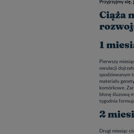
Przyjrzyjmy się,
Ciąża 
rozwoj
1 miesi
Pierwszy miesią
owulacji dojrzał
spodziewanym te
materiału genet
komórkowe. Zaro
błonę śluzową m
tygodnia formuj
2 miesi
Drugi miesiąc c