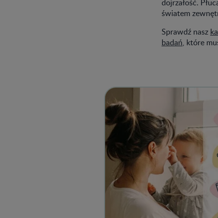
dojrzałość. Płuc
światem zewnęt
Sprawdź nasz
ka
badań
, które m