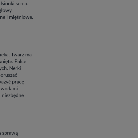
dsionki serca.
głowy.
tne i mięśniowe.
wieka. Twarz ma
nięte. Palce
ych. Nerki
poruszać
ważyć pracę
m wodami
i niezbędne
za sprawą