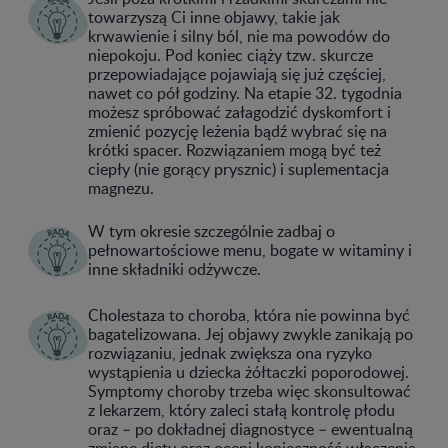
towarzyszą Ci inne objawy, takie jak
krwawienie i silny ból, nie ma powodów do
niepokoju. Pod koniec ciąży tzw. skurcze
przepowiadające pojawiają się już częściej,
nawet co pół godziny. Na etapie 32. tygodnia
możesz spróbować załagodzić dyskomfort i
zmienić pozycję leżenia bądź wybrać się na
krótki spacer. Rozwiązaniem mogą być też
ciepły (nie gorący prysznic) i suplementacja
magnezu.
W tym okresie szczególnie zadbaj o
pełnowartościowe menu, bogate w witaminy i
inne składniki odżywcze.
Cholestaza to choroba, która nie powinna być
bagatelizowana. Jej objawy zwykle zanikają po
rozwiązaniu, jednak zwiększa ona ryzyko
wystąpienia u dziecka żółtaczki poporodowej.
Symptomy choroby trzeba więc skonsultować
z lekarzem, który zaleci stałą kontrolę płodu
oraz – po dokładnej diagnostyce – ewentualną
zmianę diety oraz oceni konieczność włączenia