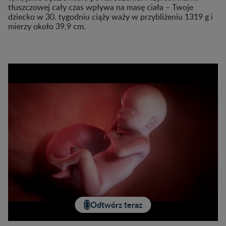
tłuszczowej cały czas wpływa na masę ciała – Twoje
dziecko w 30. tygodniu ciąży waży w przybliżeniu 1319 g i
mierzy około 39,9 cm.
Odtwórz teraz