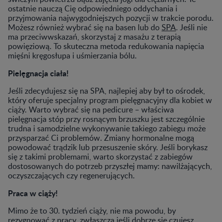
ostatnie nauczą Cię odpowiedniego oddychania i
przyjmowania najwygodniejszych pozycji w trakcie porodu.
Możesz również wybrać się na basen lub do
SPA
. Jeśli nie
ma przeciwwskazań, skorzystaj z masażu z terapią
powięziową. To skuteczna metoda redukowania napięcia
mięśni kręgosłupa i uśmierzania bólu.
Pielęgnacja ciała!
Jeśli zdecydujesz się na SPA, najlepiej aby był to ośrodek,
który oferuje specjalny program pielęgnacyjny dla kobiet w
ciąży. Warto wybrać się na pedicure – właściwa
pielęgnacja stóp przy rosnącym brzuszku jest szczególnie
trudna i samodzielne wykonywanie takiego zabiegu może
przysparzać Ci problemów. Zmiany hormonalne mogą
powodować trądzik lub przesuszenie skóry. Jeśli borykasz
się z takimi problemami, warto skorzystać z zabiegów
dostosowanych do potrzeb przyszłej mamy: nawilżających,
oczyszczających czy regenerujących.
Praca w ciąży!
Mimo że to 30. tydzień ciąży, nie ma powodu, by
rezygnować z pracy, zwłaszcza jeśli dobrze się czujesz.