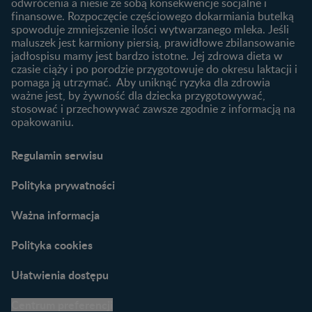
niemowlaka?
odwrócenia a niesie ze sobą konsekwencje socjalne i
finansowe. Rozpoczęcie częściowego dokarmiania butelką
Przydatne materiały dla
spowoduje zmniejszenie ilości wytwarzanego mleka. Jeśli
rodziców
maluszek jest karmiony piersią, prawidłowe zbilansowanie
jadłospisu mamy jest bardzo istotne. Jej zdrowa dieta w
Poradniki dla rodziców
czasie ciąży i po porodzie przygotowuje do okresu laktacji i
Karty do zdjęć dla
pomaga ją utrzymać. Aby uniknąć ryzyka dla zdrowia
Maluszka
ważne jest, by żywność dla dziecka przygotowywać,
Materiały do pobrania
stosować i przechowywać zawsze zgodnie z informacją na
opakowaniu.
Narzędzia dla rodziców
Porady dla rodziców –
Regulamin serwisu
praktyczne wskazówki
naszych ekspertów
Polityka prywatności
Ważna informacja
Polityka cookies
Ułatwienia dostępu
Centrum preferencji