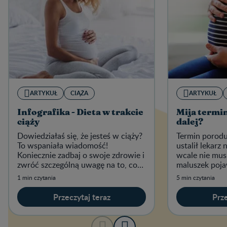
ARTYKUŁ
CIĄŻA
ARTYKUŁ
Infografika - Dieta w trakcie
Mija termin
ciąży
dalej?
Dowiedziałaś się, że jesteś w ciąży?
Termin porodu,
To wspaniała wiadomość!
ustalił lekarz 
Koniecznie zadbaj o swoje zdrowie i
wcale nie mus
zwróć szczególną uwagę na to, co
maluszek poja
jesz.
dokładnie w t
1 min czytania
5 min czytania
zdarza się, że 
Przeczytaj teraz
Prze