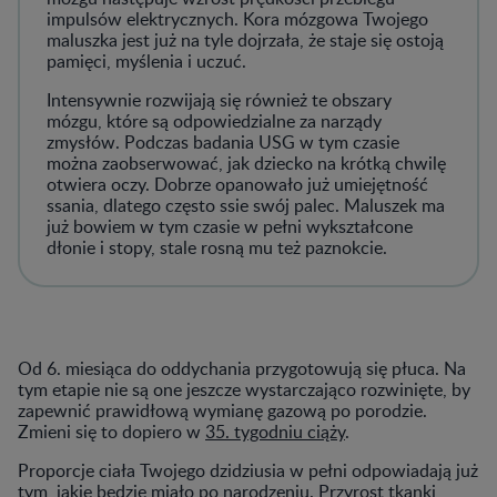
impulsów elektrycznych. Kora mózgowa Twojego
maluszka jest już na tyle dojrzała, że staje się ostoją
pamięci, myślenia i uczuć.
Intensywnie rozwijają się również te obszary
mózgu, które są odpowiedzialne za narządy
zmysłów. Podczas badania USG w tym czasie
można zaobserwować, jak dziecko na krótką chwilę
otwiera oczy. Dobrze opanowało już umiejętność
ssania, dlatego często ssie swój palec. Maluszek ma
już bowiem w tym czasie w pełni wykształcone
dłonie i stopy, stale rosną mu też paznokcie.
Od 6. miesiąca do oddychania przygotowują się płuca. Na
tym etapie nie są one jeszcze wystarczająco rozwinięte, by
zapewnić prawidłową wymianę gazową po porodzie.
Zmieni się to dopiero w
35. tygodniu ciąży
.
Proporcje ciała Twojego dzidziusia w pełni odpowiadają już
tym, jakie będzie miało po narodzeniu. Przyrost tkanki