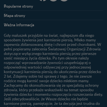
Popularne strony​
Nestlé FamilyNes
Program edukacyjny
Mapa strony​
Kontakt
Zaloguj się / Zarejestruj się
Planowanie ciąży
Ciąża
FAQ
Benefity programu
Ważna informacja
Plamienie implantacyjne –
Kalendarz ciąży
Archiwum artykułów
objawy i przyczyny
1. trymestr ciąży
Gdy maluszek przyjdzie na świat, najlepszym dla niego
Jak zaplanować płeć
Produkty
2. trymestr ciąży
sposobem żywienia jest karmienie piersią. Mleko mamy
dziecka?
zapewnia zbilansowaną dietę i chroni przed chorobami. W
Wyszukiwarka produktów
3. trymestr ciąży
Jak rozpoznać dni płodne?
pełni popieramy zalecenia Światowej Organizacji Zdrowia
Nasze marki
dotyczące wyłącznego karmienia piersią przez pierwsze
Badania przed ciążą
sześć miesięcy życia dziecka. Po tym okresie należy
Planowanie urlopu
rozpocząć wprowadzanie żywności uzupełniającej o
macierzyńskiego
odpowiedniej wartości odżywczej przy jednoczesnej
kontynuacji karmienia piersią do ukończenia przez dziecko
Rozwój dziecka
Żywienie dziecka
2 lat. Zdajemy sobie też sprawę z tego, że nie zawsze
Kalendarz rozwoju dziecka
10 sposobów jak poprawić
rodzice mogą karmić swoje dziecko mlekiem mamy.
laktację
Zachęcamy do skonsultowania się ze specjalistą ochrony
Skoki rozwojowe
zdrowia, który przekaże wskazówki na temat sposobu
Jakie mleko następne
Ząbkowanie u niemowląt
żywienia dziecka i momentu rozpoczęcia rozszerzania diety.
wybrać dla dziecka?
Jeśli zdecydowaliście, że Wasze dziecko nie będzie
Jak rozszerzać dietę
karmione piersią, pamiętajcie, że ta decyzja jest trudna do