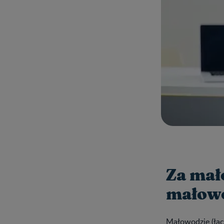
Za mał
małowo
Małowodzie (ła