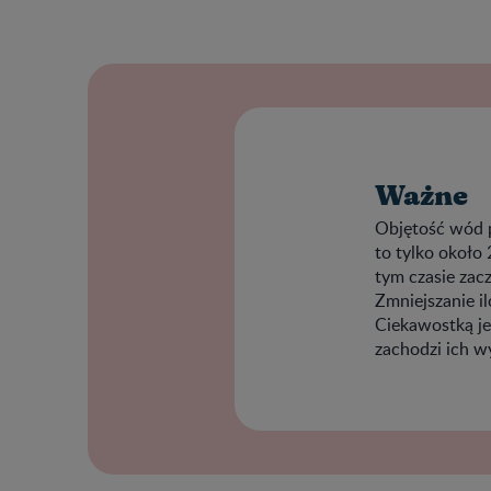
Ważne
Objętość wód p
to tylko około
tym czasie zac
Zmniejszanie i
Ciekawostką je
zachodzi ich w