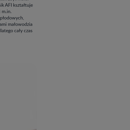
k AFI kształtuje
 m.in.
 płodowych,
jami małowodzia
latego cały czas