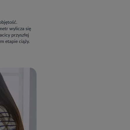
objętość.
etr wylicza się
cicy przyszłej
 etapie ciąży.