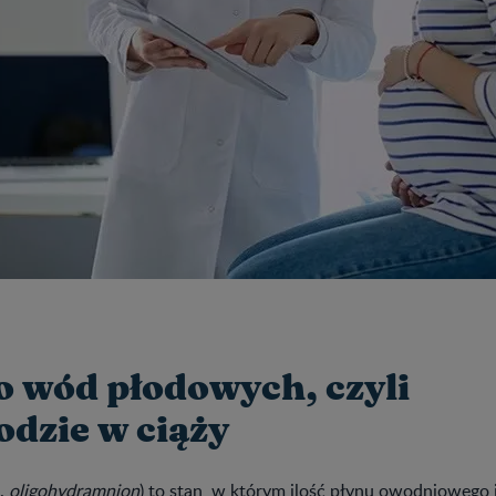
o wód płodowych, czyli
dzie w ciąży
c.
oligohydramnion
) to stan, w którym ilość płynu owodniowego j