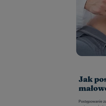
Jak po
małow
Postępowanie za