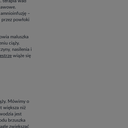
. terapia wad
bjawowe.
 amnioinfuzję –
 przez powłoki
rowia maluszka
niu ciąży.
yny, nasilenia i
mestrze
wiąże się
iąży. Mówimy o
t większa niż
wodzia jest
odu brzuszka
nagle zwiększać