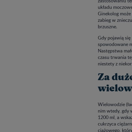
zastosowaniu te
układu moczoweg
Ginekolog może 
zabieg w zniecz
brzuszne.
Gdy pojawią się
spowodowane mał
Następstwa mało
czasu trwania t
niestety z niek
Za duż
wielow
Wielowodzie (ła
nim wtedy, gdy 
1200 ml, a wska
cukrzyca ciężar
ciążowego, który