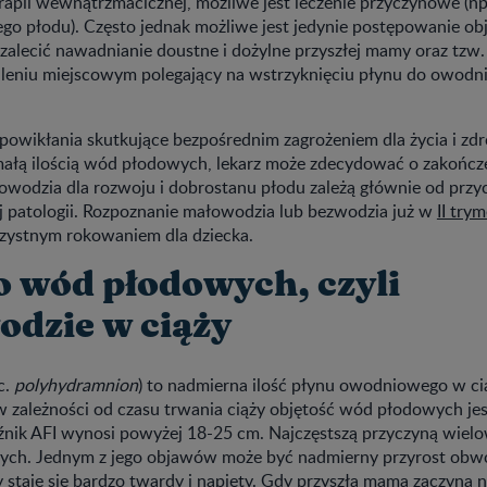
rapii wewnątrzmacicznej, możliwe jest leczenie przyczynowe (np
o płodu). Często jednak możliwe jest jedynie postępowanie o
zalecić nawadnianie doustne i dożylne przyszłej mamy oraz tzw.
uleniu miejscowym polegający na wstrzyknięciu płynu do owodni
 powikłania skutkujące bezpośrednim zagrożeniem dla życia i zd
ą ilością wód płodowych, lekarz może zdecydować o zakończe
wodzia dla rozwoju i dobrostanu płodu zależą głównie od przycz
ej patologii. Rozpoznanie małowodzia lub bezwodzia już w
II try
orzystnym rokowaniem dla dziecka.
o wód płodowych, czyli
odzie w ciąży
c.
polyhydramnion
) to nadmierna ilość płynu owodniowego w c
w zależności od czasu trwania ciąży objętość wód płodowych jes
źnik AFI wynosi powyżej 18-25 cm. Najczęstszą przyczyną wielo
nych. Jednym z jego objawów może być nadmierny przyrost obw
 staje się bardzo twardy i napięty. Gdy przyszła mama zaczyna 