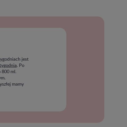
ygodniach jest
 tygodnia
. Po
 800 ml.
ym.
zyszłej mamy