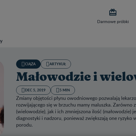

Darmowe próbki
ży
CIĄŻA
ARTYKUŁ
Małowodzie i wielo
DEC 5, 2019
5 MIN
Zmiany objętości płynu owodniowego pozwalają lekarzo
rozwijającego się w brzuchu mamy maluszka. Zarówno 
(wielowodzie), jak i ich zmniejszona ilość (małowodzie) 
diagnostyki i nadzoru, ponieważ zwiększają one ryzyko 
porodu.