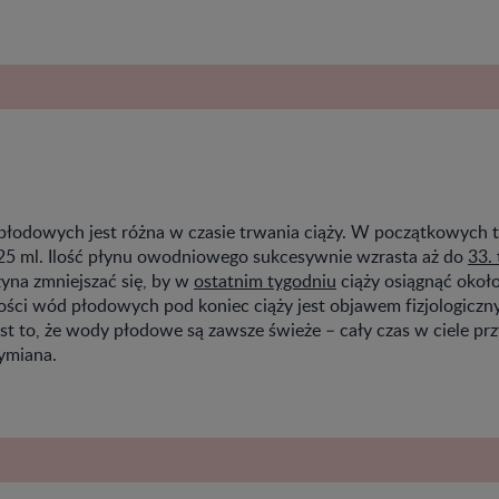
łodowych jest różna w czasie trwania ciąży. W początkowych t
 25 ml. Ilość płynu owodniowego sukcesywnie wzrasta aż do
33.
zyna zmniejszać się, by w
ostatnim tygodniu
ciąży osiągnąć około
lości wód płodowych pod koniec ciąży jest objawem fizjologiczn
st to, że wody płodowe są zawsze świeże – cały czas w ciele pr
ymiana.