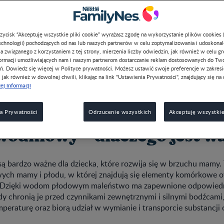
przycisk “Akceptuję wszystkie pliki cookie” wyrażasz zgodę na wykorzystanie plików cookies 
chnologii) pochodzących od nas lub naszych partnerów w celu zoptymalizowania i udoskona
a związanego z korzystaniem z tej strony, mierzenia liczby odwiedzin, jak również w celu g
formacji umożliwiających nam i naszym partnerom dostarczanie reklam dostosowanych do Tw
wielowodzie powinno być jak najwcześniej wykryte. Wczesna d
ń. Dowiedz się więcej w Polityce prywatności. Możesz ustawić swoje preferencje w zakres
, jak również w dowolnej chwili, klikając na link "Ustawienia Prywatności", znajdujący się na 
poznanie wad płodu lub chorób mamy, zmniejszyć ryzyko m.in.
p
ej informacji
ąpienia niskiej masy urodzeniowej u dziecka. Wyjaśniamy, co oz
lość wód płodowych, które tworzą w brzuchu mamy optymalne ś
a Prywatności
Odrzucenie wszystkich
Akceptuję wszystkie
wodniowy – dlaczego jest w
 bardzo ważne dla dziecka, które rozwija się w brzuchu mamy. 
ych mamy i płodu, w której znajdują się elementy komórkowe 
a. Dzięki wodom płodowym maleństwo ma zapewnione odpowied
y chronią je przed czynnikami zewnętrznymi i silnymi bodźcami
peraturę oraz biorą udział w wymianie i transporcie substancji