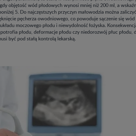
 gdy objętość wód płodowych wynosi mniej niż 200 ml, a wskaźni
poniżej 5. Do najczęstszych przyczyn małowodzia można zaliczyć
knięcie pęcherza owodniowego, co powoduje sączenie się wód
układu moczowego płodu i niewydolność łożyska. Konsekwenc
potrofia płodu, deformacje płodu czy niedorozwój płuc płodu, d
si być pod stałą kontrolą lekarską.