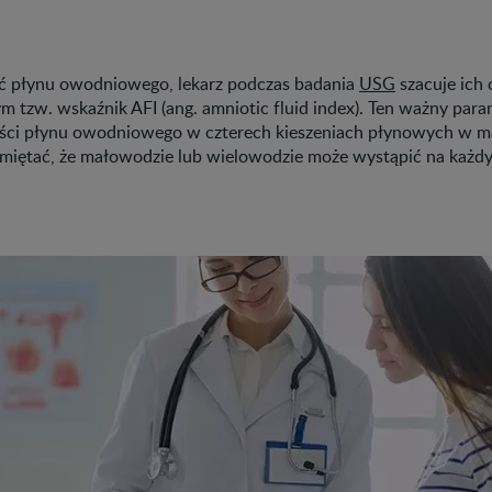
ość płynu owodniowego, lekarz podczas badania
USG
szacuje ich 
tzw. wskaźnik AFI (ang. amniotic fluid index). Ten ważny param
ości płynu owodniowego w czterech kieszeniach płynowych w ma
iętać, że małowodzie lub wielowodzie może wystąpić na każdym