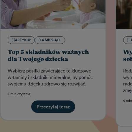
ARTYKUŁ
0-4 MIESIĄCE
Top 5 składników ważnych
Wy
dla Twojego dziecka
so
Wybierz posiłki zawierające te kluczowe
Rodz
witaminy i składniki mineralne, by pomóc
wyma
swojemu dziecku zdrowo się rozwijać.
rado
zmęc
1 min czytania
6 min
Przeczytaj teraz