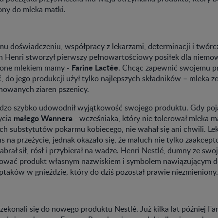
żony do mleka matki.
u doświadczeniu, współpracy z lekarzami, determinacji i twór
h Henri stworzył pierwszy pełnowartościowy posiłek dla niemowl
Farine Lactée
ione mlekiem mamy -
. Chcąc zapewnić swojemu p
, do jego produkcji użył tylko najlepszych składników – mleka z
onowanych ziaren pszenicy.
rdzo szybko udowodnił wyjątkowość swojego produktu. Gdy poja
małego Wannera
ycia
- wcześniaka, który nie tolerował mleka m
h substytutów pokarmu kobiecego, nie wahał się ani chwili. Lek
 na przeżycie, jednak okazało się, że maluch nie tylko zaakcept
nabrał sił, rósł i przybierał na wadze. Henri Nestlé, dumny ze swo
nować produkt własnym nazwiskiem i symbolem nawiązującym d
ptaków w gnieździe, który do dziś pozostał prawie niezmieniony.
zekonali się do nowego produktu Nestlé. Już kilka lat później Fa