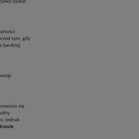
zybko zyskał
artości
przed tym, gdy
e bardziej
owląt
rozwinie się
dukty
o, jednak
drowie