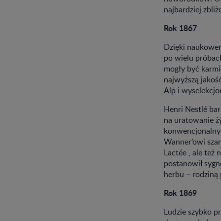
najbardziej zbli
Rok 1867
Dzięki naukowem
po wielu próbac
mogły być karm
najwyższą jakość
Alp i wyselekcj
Henri Nestlé ba
na uratowanie ż
konwencjonalnyc
Wanner’owi szans
Lactée , ale też 
postanowił syg
herbu – rodziną 
Rok 1869
Ludzie szybko pr