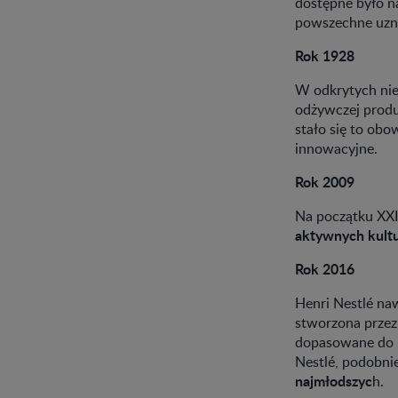
dostępne było n
powszechne uz
Rok 1928
W odkrytych nie
odżywczej prod
stało się to obo
innowacyjne.
Rok 2009
Na początku XXI
aktywnych kult
Rok 2016
Henri Nestlé naw
stworzona przez
dopasowane do p
Nestlé, podobnie
najmłodszyc
h.