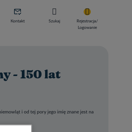

Kontakt
Szukaj
Rejestracja/
Logowanie
 - 150 lat
iemowląt i od tej pory jego imię znane jest na