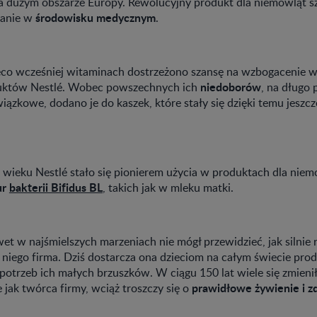
a dużym obszarze Europy. Rewolucyjny produkt dla niemowląt s
środowisku medycznym
nanie w
.
co wcześniej witaminach dostrzeżono szansę na wzbogacenie w
niedoborów
uktów Nestlé. Wobec powszechnych ich
, na długo 
wiązkowe, dodano je do kaszek, które stały się dzięki temu jeszcz
 wieku Nestlé stało się pionierem użycia w produktach dla niem
ur
bakterii Bifidus BL
, takich jak w mleku matki.
et w najśmielszych marzeniach nie mógł przewidzieć, jak silnie 
 niego firma. Dziś dostarcza ona dzieciom na całym świecie pro
otrzeb ich małych brzuszków. W ciągu 150 lat wiele się zmienił
prawidłowe żywienie i z
 jak twórca firmy, wciąż troszczy się o