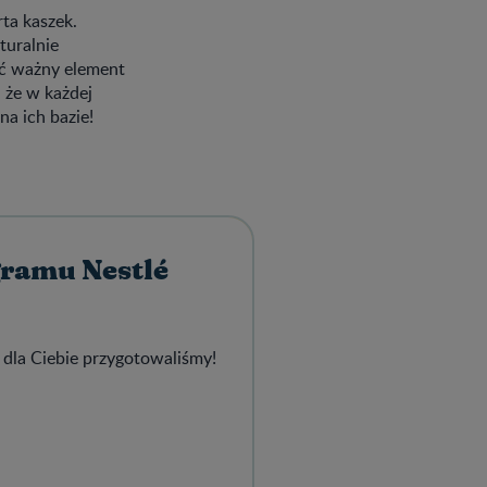
ta kaszek.
aturalnie
ć ważny element
 że w każdej
na ich bazie!
gramu Nestlé
 dla Ciebie przygotowaliśmy!