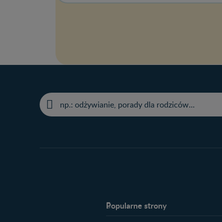
Popularne strony​
Nestlé FamilyNes