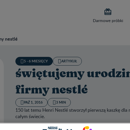

Darmowe próbki
my nestlé
5 - 6 MIESIĘCY
ARTYKUŁ
świętujemy urodziny
firmy nestlé
PAŹ 1, 2016
3 MIN
150 lat temu Henri Nestlé stworzył pierwszą kaszkę dla n
całym świecie.