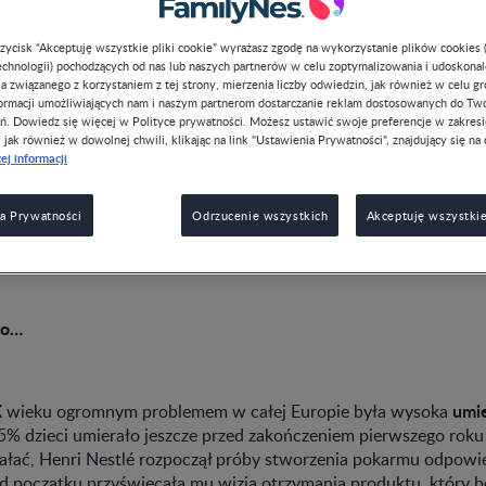
przycisk “Akceptuję wszystkie pliki cookie” wyrażasz zgodę na wykorzystanie plików cookies 
chnologii) pochodzących od nas lub naszych partnerów w celu zoptymalizowania i udoskona
a związanego z korzystaniem z tej strony, mierzenia liczby odwiedzin, jak również w celu g
formacji umożliwiających nam i naszym partnerom dostarczanie reklam dostosowanych do Tw
ń. Dowiedz się więcej w Polityce prywatności. Możesz ustawić swoje preferencje w zakres
, jak również w dowolnej chwili, klikając na link "Ustawienia Prywatności", znajdujący się na 
gnie zapewnić swojemu dziecku jak najlepszy start w przyszłość
ej informacji
 uśmiech, pierwsze słowo i pierwszy krok stanowią pełne emocji
iezapomniane wydarzenia.
a Prywatności
Odrzucenie wszystkich
Akceptuję wszystkie
50 lat towarzyszy rodzicom i ich pociechom w tych niezwykłych
 która działa dziś w ponad 190 krajach, założył skromny szwajca
ło…
umi
X wieku ogromnym problemem w całej Europie była wysoka
25% dzieci umierało jeszcze przed zakończeniem pierwszego roku
ałać, Henri Nestlé rozpoczął próby stworzenia pokarmu odpowi
początku przyświecała mu wizja otrzymania produktu, który bę