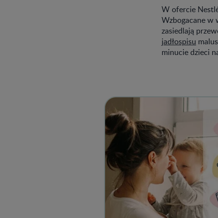
W ofercie Nestl
Wzbogacane w wi
zasiedlają prze
jadłospisu
malusz
minucie dzieci n