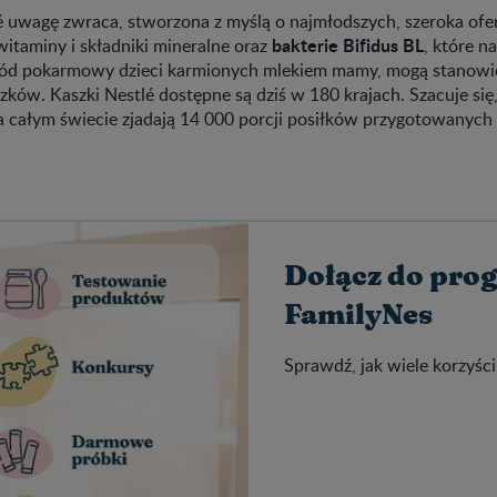
é uwagę zwraca, stworzona z myślą o najmłodszych, szeroka ofer
bakterie Bifidus BL
taminy i składniki mineralne oraz
, które n
wód pokarmowy dzieci karmionych mlekiem mamy, mogą stanowi
ków. Kaszki Nestlé dostępne są dziś w 180 krajach. Szacuje się,
a całym świecie zjadają 14 000 porcji posiłków przygotowanych 
Dołącz do pro
FamilyNes
Sprawdź, jak wiele korzyści