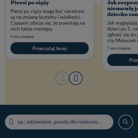
Piersi po ciąży
Jak rozpoz
niemowlę j
Piersi po ciąży mogą być narażone
dziecko sam
są na zmianę kształtu i wielkości.
Czasami zdarza się, że powstają na
Jak wyglądają
nich także rozstępy.
dzieci po 1. r
zgłosić się do
4 min czytania
czy Maluszek r
prawidłowo.
Przeczytaj teraz
7 min czytania
Prze