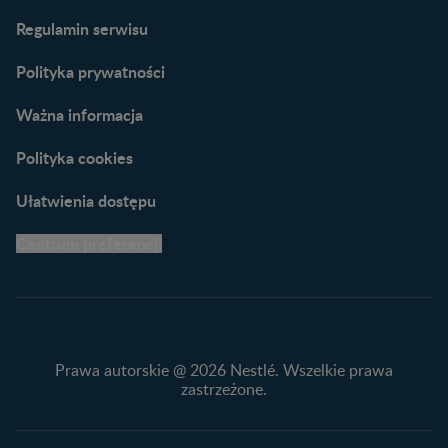
Porady dla rodziców –
Regulamin serwisu
praktyczne wskazówki
naszych ekspertów
Polityka prywatności
Ważna informacja
Polityka cookies
Ułatwienia dostępu
Centrum preferencji
Prawa autorskie @ 2026 Nestlé. Wszelkie prawa
zastrzeżone.