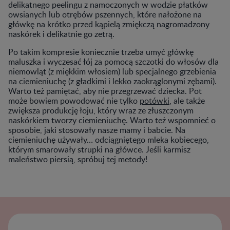
delikatnego peelingu z namoczonych w wodzie płatków
owsianych lub otrębów pszennych, które nałożone na
główkę na krótko przed kąpielą zmiękczą nagromadzony
naskórek i delikatnie go zetrą.
Po takim kompresie koniecznie trzeba umyć główkę
maluszka i wyczesać łój za pomocą szczotki do włosów dla
niemowląt (z miękkim włosiem) lub specjalnego grzebienia
na ciemieniuchę (z gładkimi i lekko zaokrąglonymi zębami).
Warto też pamiętać, aby nie przegrzewać dziecka. Pot
może bowiem powodować nie tylko
potówki
, ale także
zwiększa produkcję łoju, który wraz ze złuszczonym
naskórkiem tworzy ciemieniuchę. Warto też wspomnieć o
sposobie, jaki stosowały nasze mamy i babcie. Na
ciemieniuchę używały… odciągniętego mleka kobiecego,
którym smarowały strupki na główce. Jeśli karmisz
maleństwo piersią, spróbuj tej metody!