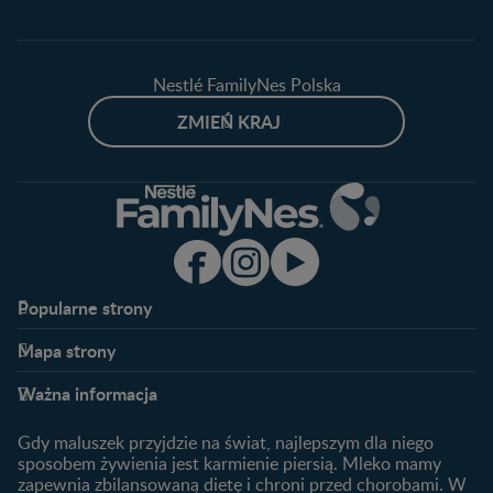
Nestlé FamilyNes Polska
ZMIEŃ KRAJ
Popularne strony​
Nestlé FamilyNes
Program edukacyjny
Mapa strony​
Kontakt
Zaloguj się / Zarejestruj się
Planowanie ciąży
Ciąża
FAQ
Benefity programu
Ważna informacja
Plamienie implantacyjne –
Kalendarz ciąży
Archiwum artykułów
objawy i przyczyny
1. trymestr ciąży
Gdy maluszek przyjdzie na świat, najlepszym dla niego
Jak zaplanować płeć
Produkty
2. trymestr ciąży
sposobem żywienia jest karmienie piersią. Mleko mamy
dziecka?
zapewnia zbilansowaną dietę i chroni przed chorobami. W
Wyszukiwarka produktów
3. trymestr ciąży