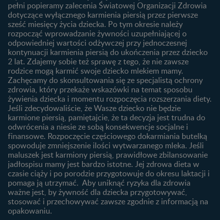
Jak rozpoznać dni płodne?
pełni popieramy zalecenia Światowej Organizacji Zdrowia
Nasze marki
dotyczące wyłącznego karmienia piersią przez pierwsze
Badania przed ciążą
sześć miesięcy życia dziecka. Po tym okresie należy
Planowanie urlopu
rozpocząć wprowadzanie żywności uzupełniającej o
macierzyńskiego
odpowiedniej wartości odżywczej przy jednoczesnej
kontynuacji karmienia piersią do ukończenia przez dziecko
Rozwój dziecka
Żywienie dziecka
2 lat. Zdajemy sobie też sprawę z tego, że nie zawsze
Kalendarz rozwoju dziecka
10 sposobów jak poprawić
rodzice mogą karmić swoje dziecko mlekiem mamy.
laktację
Zachęcamy do skonsultowania się ze specjalistą ochrony
Skoki rozwojowe
zdrowia, który przekaże wskazówki na temat sposobu
Jakie mleko następne
Ząbkowanie u niemowląt
żywienia dziecka i momentu rozpoczęcia rozszerzania diety.
wybrać dla dziecka?
Jeśli zdecydowaliście, że Wasze dziecko nie będzie
Jak rozszerzać dietę
karmione piersią, pamiętajcie, że ta decyzja jest trudna do
niemowlaka?
odwrócenia a niesie ze sobą konsekwencje socjalne i
finansowe. Rozpoczęcie częściowego dokarmiania butelką
Przydatne materiały dla
spowoduje zmniejszenie ilości wytwarzanego mleka. Jeśli
rodziców
maluszek jest karmiony piersią, prawidłowe zbilansowanie
jadłospisu mamy jest bardzo istotne. Jej zdrowa dieta w
Poradniki dla rodziców
czasie ciąży i po porodzie przygotowuje do okresu laktacji i
Karty do zdjęć dla
pomaga ją utrzymać. Aby uniknąć ryzyka dla zdrowia
Maluszka
ważne jest, by żywność dla dziecka przygotowywać,
Materiały do pobrania
stosować i przechowywać zawsze zgodnie z informacją na
opakowaniu.
Narzędzia dla rodziców