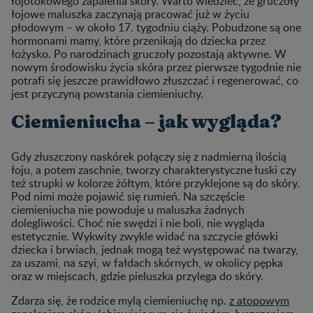
łojotokowego zapalenia skóry. Warto wiedzieć, że gruczoły
łojowe maluszka zaczynają pracować już w życiu
płodowym – w około 17. tygodniu ciąży. Pobudzone są one
hormonami mamy, które przenikają do dziecka przez
łożysko. Po narodzinach gruczoły pozostają aktywne. W
nowym środowisku życia skóra przez pierwsze tygodnie nie
potrafi się jeszcze prawidłowo złuszczać i regenerować, co
jest przyczyną powstania ciemieniuchy.
Ciemieniucha – jak wygląda?
Gdy złuszczony naskórek połączy się z nadmierną ilością
łoju, a potem zaschnie, tworzy charakterystyczne łuski czy
też strupki w kolorze żółtym, które przyklejone są do skóry.
Pod nimi może pojawić się rumień. Na szczęście
ciemieniucha nie powoduje u maluszka żadnych
dolegliwości. Choć nie swędzi i nie boli, nie wygląda
estetycznie. Wykwity zwykle widać na szczycie główki
dziecka i brwiach, jednak mogą też występować na twarzy,
za uszami, na szyi, w fałdach skórnych, w okolicy pępka
oraz w miejscach, gdzie pieluszka przylega do skóry.
Zdarza się, że rodzice mylą ciemieniuchę np.
z atopowym