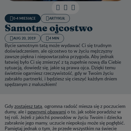
0-4 MIESIĄCE
ARTYKUŁ
Samotne ojcostwo
AUG 20, 2019
4 MIN
Bycie samotnym tatą może wydawać Ci się trudnym
doświadczeniem, ale ojcostwo to w życiu mężczyzny
zawsze piękna i niepowtarzalna przygoda. Aby jednak
łatwiej było Ci się zmierzyć z tą zupełnie nową dla Ciebie
sytuacją, dowiedz się, jakie są prawa ojca. Dzięki temu
świetnie ogarniesz rzeczywistość, gdy w Twoim życiu
zabrakło partnerki, i będziesz się cieszyć każdym dniem
spędzanym z maluszkiem!
Gdy
zostajesz tatą
, ogromna radość miesza się z poczuciem
dumy, ale i
pewnymi obawami
o to, jak sobie poradzisz w
tej roli. Jeżeli z jakichś powodów w życiu Twoim i dziecka
zabraknie jego mamy, uczucie niepokoju może się pogłębić.
Pamiętaj jednak o tym, że przede wszystkim na świecie