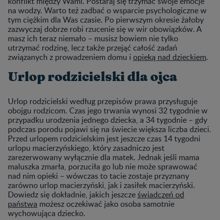
konflikt między Wami. Postaraj się trzymać swoje emocje
na wodzy. Warto też zadbać o wsparcie psychologiczne w
tym ciężkim dla Was czasie. Po pierwszym okresie żałoby
zazwyczaj dobrze robi rzucenie się w wir obowiązków. A
masz ich teraz niemało
–
musisz bowiem nie tylko
utrzymać rodzinę, lecz także przejąć całość zadań
związanych z prowadzeniem domu i
opieką nad dzieckiem
.
Urlop rodzicielski dla ojca
Urlop rodzicielski według przepisów prawa przysługuje
obojgu rodzicom. Czas jego trwania wynosi 32 tygodnie w
przypadku urodzenia jednego dziecka, a 34 tygodnie
–
gdy
podczas porodu pojawi się na świecie większa liczba dzieci.
Przed urlopem rodzicielskim jest jeszcze czas 14 tygodni
urlopu macierzyńskiego, który zasadniczo jest
zarezerwowany wyłącznie dla matek. Jednak jeśli mama
maluszka zmarła, porzuciła go lub nie może sprawować
nad nim opieki
–
wówczas to tacie zostaje przyznany
zarówno urlop macierzyński, jak i zasiłek macierzyński.
Dowiedz się dokładnie, jakich jeszcze
świadczeń od
państw
a
możesz oczekiwać jako osoba samotnie
wychowująca dziecko.