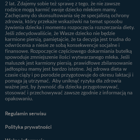
Rozwój dziecka
Żywienie dziecka
2 lat. Zdajemy sobie też sprawę z tego, że nie zawsze
Kalendarz rozwoju dziecka
10 sposobów jak poprawić
rodzice mogą karmić swoje dziecko mlekiem mamy.
laktację
Zachęcamy do skonsultowania się ze specjalistą ochrony
Skoki rozwojowe
zdrowia, który przekaże wskazówki na temat sposobu
Jakie mleko następne
Ząbkowanie u niemowląt
żywienia dziecka i momentu rozpoczęcia rozszerzania diety.
wybrać dla dziecka?
Jeśli zdecydowaliście, że Wasze dziecko nie będzie
Jak rozszerzać dietę
karmione piersią, pamiętajcie, że ta decyzja jest trudna do
niemowlaka?
odwrócenia a niesie ze sobą konsekwencje socjalne i
finansowe. Rozpoczęcie częściowego dokarmiania butelką
Przydatne materiały dla
spowoduje zmniejszenie ilości wytwarzanego mleka. Jeśli
rodziców
maluszek jest karmiony piersią, prawidłowe zbilansowanie
jadłospisu mamy jest bardzo istotne. Jej zdrowa dieta w
Poradniki dla rodziców
czasie ciąży i po porodzie przygotowuje do okresu laktacji i
Karty do zdjęć dla
pomaga ją utrzymać. Aby uniknąć ryzyka dla zdrowia
Maluszka
ważne jest, by żywność dla dziecka przygotowywać,
Materiały do pobrania
stosować i przechowywać zawsze zgodnie z informacją na
opakowaniu.
Narzędzia dla rodziców
Porady dla rodziców –
Regulamin serwisu
praktyczne wskazówki
naszych ekspertów
Polityka prywatności