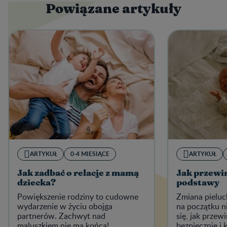
Powiązane artykuły
ARTYKUŁ
0-4 MIESIĄCE
ARTYKUŁ
Jak zadbać o relacje z mamą
Jak przewi
dziecka?
podstawy
Powiększenie rodziny to cudowne
Zmiana pieluc
wydarzenie w życiu obojga
na początku n
partnerów. Zachwyt nad
się, jak przew
maluszkiem nie ma końca!
bezpiecznie i