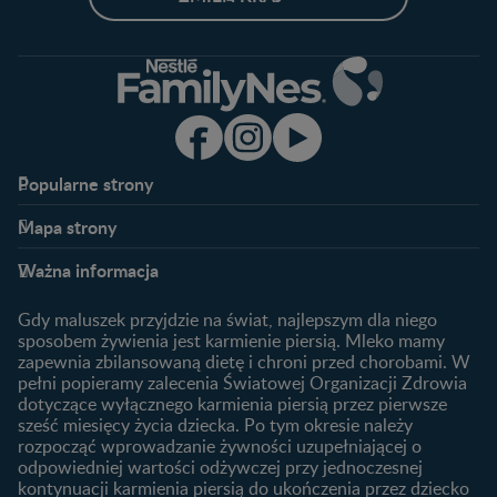
Popularne strony​
Nestlé FamilyNes
Program edukacyjny
Mapa strony​
Kontakt
Zaloguj się / Zarejestruj się
Planowanie ciąży
Ciąża
FAQ
Benefity programu
Ważna informacja
Plamienie implantacyjne –
Kalendarz ciąży
Archiwum artykułów
objawy i przyczyny
1. trymestr ciąży
Gdy maluszek przyjdzie na świat, najlepszym dla niego
Jak zaplanować płeć
Produkty
2. trymestr ciąży
sposobem żywienia jest karmienie piersią. Mleko mamy
dziecka?
zapewnia zbilansowaną dietę i chroni przed chorobami. W
Wyszukiwarka produktów
3. trymestr ciąży
Jak rozpoznać dni płodne?
pełni popieramy zalecenia Światowej Organizacji Zdrowia
Nasze marki
dotyczące wyłącznego karmienia piersią przez pierwsze
Badania przed ciążą
sześć miesięcy życia dziecka. Po tym okresie należy
Planowanie urlopu
rozpocząć wprowadzanie żywności uzupełniającej o
macierzyńskiego
odpowiedniej wartości odżywczej przy jednoczesnej
kontynuacji karmienia piersią do ukończenia przez dziecko