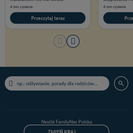
kroku.
4 min czytania
4 min czytania
Przeczytaj teraz
Prze
Nestlé FamilyNes Polska
ZMIEŃ KRAJ