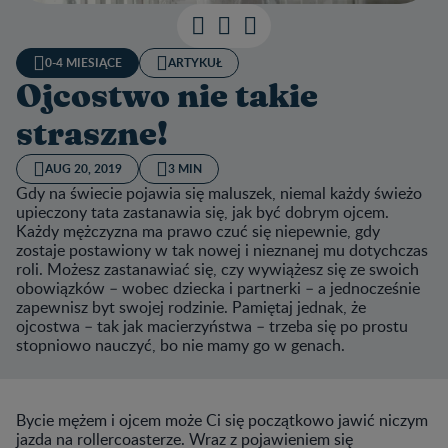
0-4 MIESIĄCE
ARTYKUŁ
Ojcostwo nie takie
straszne!
AUG 20, 2019
3 MIN
Gdy na świecie pojawia się maluszek, niemal każdy świeżo
upieczony tata zastanawia się, jak być dobrym ojcem.
Każdy mężczyzna ma prawo czuć się niepewnie, gdy
zostaje postawiony w tak nowej i nieznanej mu dotychczas
roli. Możesz zastanawiać się, czy wywiążesz się ze swoich
obowiązków – wobec dziecka i partnerki – a jednocześnie
zapewnisz byt swojej rodzinie. Pamiętaj jednak, że
ojcostwa – tak jak macierzyństwa – trzeba się po prostu
stopniowo nauczyć, bo nie mamy go w genach.
Bycie mężem i ojcem może Ci się początkowo jawić niczym
jazda na rollercoasterze. Wraz z pojawieniem się