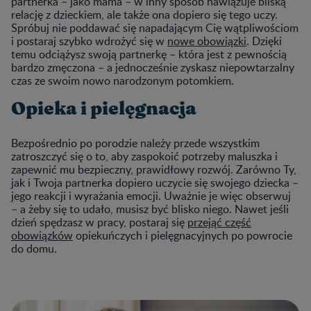
partnerka – jako mama – w inny sposób nawiązuje bliską
relację z dzieckiem, ale także ona dopiero się tego uczy.
Spróbuj nie poddawać się napadającym Cię wątpliwościom
i postaraj szybko wdrożyć się w
nowe obowiązki
. Dzięki
temu odciążysz swoją partnerkę – która jest z pewnością
bardzo zmęczona – a jednocześnie zyskasz niepowtarzalny
czas ze swoim nowo narodzonym potomkiem.
Opieka i pielęgnacja
Bezpośrednio po porodzie należy przede wszystkim
zatroszczyć się o to, aby zaspokoić potrzeby maluszka i
zapewnić mu bezpieczny, prawidłowy rozwój. Zarówno Ty,
jak i Twoja partnerka dopiero uczycie się swojego dziecka –
jego reakcji i wyrażania emocji. Uważnie je więc obserwuj
– a żeby się to udało, musisz być blisko niego. Nawet jeśli
dzień spędzasz w pracy, postaraj się
przejąć część
obowiązków
opiekuńczych i pielęgnacyjnych po powrocie
do domu.