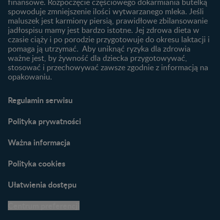
finansowe. Rozpoczęcie częściowego dokarmiania butelką
Przydatne materiały dla
spowoduje zmniejszenie ilości wytwarzanego mleka. Jeśli
rodziców
maluszek jest karmiony piersią, prawidłowe zbilansowanie
jadłospisu mamy jest bardzo istotne. Jej zdrowa dieta w
Poradniki dla rodziców
czasie ciąży i po porodzie przygotowuje do okresu laktacji i
Karty do zdjęć dla
pomaga ją utrzymać. Aby uniknąć ryzyka dla zdrowia
Maluszka
ważne jest, by żywność dla dziecka przygotowywać,
Materiały do pobrania
stosować i przechowywać zawsze zgodnie z informacją na
opakowaniu.
Narzędzia dla rodziców
Porady dla rodziców –
Regulamin serwisu
praktyczne wskazówki
naszych ekspertów
Polityka prywatności
Ważna informacja
Polityka cookies
Ułatwienia dostępu
Centrum preferencji