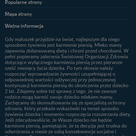
Popularne strony​
Nestlé FamilyNes
Program edukacyjny
Mapa strony​
Kontakt
Zaloguj się / Zarejestruj się
Planowanie ciąży
Ciąża
FAQ
Benefity programu
Ważna informacja
Plamienie implantacyjne –
Kalendarz ciąży
Archiwum artykułów
objawy i przyczyny
1. trymestr ciąży
Gdy maluszek przyjdzie na świat, najlepszym dla niego
Jak zaplanować płeć
Produkty
2. trymestr ciąży
sposobem żywienia jest karmienie piersią. Mleko mamy
dziecka?
zapewnia zbilansowaną dietę i chroni przed chorobami. W
Wyszukiwarka produktów
3. trymestr ciąży
Jak rozpoznać dni płodne?
pełni popieramy zalecenia Światowej Organizacji Zdrowia
Nasze marki
dotyczące wyłącznego karmienia piersią przez pierwsze
Badania przed ciążą
sześć miesięcy życia dziecka. Po tym okresie należy
Planowanie urlopu
rozpocząć wprowadzanie żywności uzupełniającej o
macierzyńskiego
odpowiedniej wartości odżywczej przy jednoczesnej
kontynuacji karmienia piersią do ukończenia przez dziecko
Rozwój dziecka
Żywienie dziecka
2 lat. Zdajemy sobie też sprawę z tego, że nie zawsze
Kalendarz rozwoju dziecka
10 sposobów jak poprawić
rodzice mogą karmić swoje dziecko mlekiem mamy.
laktację
Zachęcamy do skonsultowania się ze specjalistą ochrony
Skoki rozwojowe
zdrowia, który przekaże wskazówki na temat sposobu
Jakie mleko następne
Ząbkowanie u niemowląt
żywienia dziecka i momentu rozpoczęcia rozszerzania diety.
wybrać dla dziecka?
Jeśli zdecydowaliście, że Wasze dziecko nie będzie
Jak rozszerzać dietę
karmione piersią, pamiętajcie, że ta decyzja jest trudna do
niemowlaka?
odwrócenia a niesie ze sobą konsekwencje socjalne i