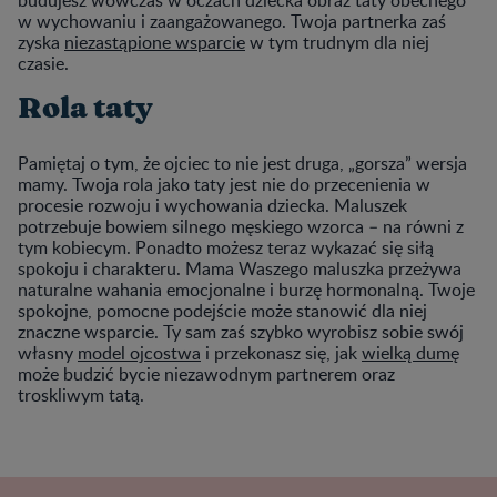
budujesz wówczas w oczach dziecka obraz taty obecnego
w wychowaniu i zaangażowanego. Twoja partnerka zaś
zyska
niezastąpione wsparcie
w tym trudnym dla niej
czasie.
Rola taty
Pamiętaj o tym, że ojciec to nie jest druga, „gorsza” wersja
mamy. Twoja rola jako taty jest nie do przecenienia w
procesie rozwoju i wychowania dziecka. Maluszek
potrzebuje bowiem silnego męskiego wzorca – na równi z
tym kobiecym. Ponadto możesz teraz wykazać się siłą
spokoju i charakteru. Mama Waszego maluszka przeżywa
naturalne wahania emocjonalne i burzę hormonalną. Twoje
spokojne, pomocne podejście może stanowić dla niej
znaczne wsparcie. Ty sam zaś szybko wyrobisz sobie swój
własny
model ojcostwa
i przekonasz się, jak
wielką dumę
może budzić bycie niezawodnym partnerem oraz
troskliwym tatą.