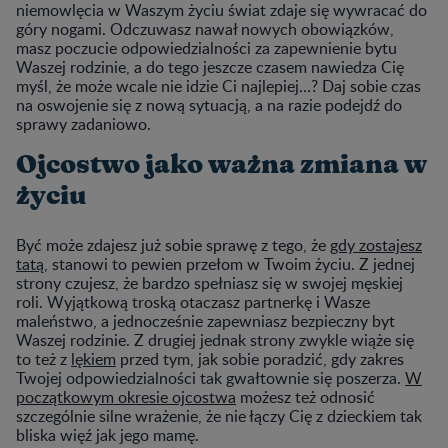
niemowlęcia w Waszym życiu świat zdaje się wywracać do
góry nogami. Odczuwasz nawał nowych obowiązków,
masz poczucie odpowiedzialności za zapewnienie bytu
Waszej rodzinie, a do tego jeszcze czasem nawiedza Cię
myśl, że może wcale nie idzie Ci najlepiej…? Daj sobie czas
na oswojenie się z nową sytuacją, a na razie podejdź do
sprawy zadaniowo.
Ojcostwo jako ważna zmiana w
życiu
Być może zdajesz już sobie sprawę z tego, że
gdy zostajesz
tatą
, stanowi to pewien przełom w Twoim życiu. Z jednej
strony czujesz, że bardzo spełniasz się w swojej męskiej
roli. Wyjątkową troską otaczasz partnerkę i Wasze
maleństwo, a jednocześnie zapewniasz bezpieczny byt
Waszej rodzinie. Z drugiej jednak strony zwykle wiąże się
to też z
lękiem
przed tym, jak sobie poradzić, gdy zakres
Twojej odpowiedzialności tak gwałtownie się poszerza.
W
początkowym okresie ojcostwa
możesz też odnosić
szczególnie silne wrażenie, że nie łączy Cię z dzieckiem tak
bliska więź jak jego mamę.