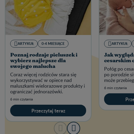
ARTYKUŁ
0-4 MIESIĄCE
ARTYKUŁ
Poznaj rodzaje pieluszek i
Jak wygląd
wybierz najlepsze dla
cesarskim 
swojego malucha
Połóg po cesa
Coraz więcej rodziców stara się
po porodzie si
wykorzystywać w opiece nad
może przebiega
maluszkami wielorazowe produkty i
6 min czytania
ograniczać jednorazówki.
Prze
6 min czytania
Przeczytaj teraz