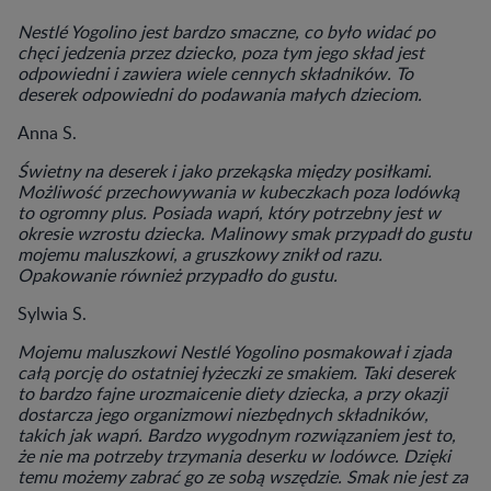
Nestlé Yogolino jest bardzo smaczne, co było widać po
chęci jedzenia przez dziecko, poza tym jego skład jest
odpowiedni i zawiera wiele cennych składników. To
deserek odpowiedni do podawania małych dzieciom.
Anna S.
Świetny na deserek i jako przekąska między posiłkami.
Możliwość przechowywania w kubeczkach poza lodówką
to ogromny plus. Posiada wapń, który potrzebny jest w
okresie wzrostu dziecka. Malinowy smak przypadł do gustu
mojemu maluszkowi, a gruszkowy znikł od razu.
Opakowanie również przypadło do gustu.
Sylwia S.
Mojemu maluszkowi Nestlé Yogolino posmakował i zjada
całą porcję do ostatniej łyżeczki ze smakiem. Taki deserek
to bardzo fajne urozmaicenie diety dziecka, a przy okazji
dostarcza jego organizmowi niezbędnych składników,
takich jak wapń. Bardzo wygodnym rozwiązaniem jest to,
że nie ma potrzeby trzymania deserku w lodówce. Dzięki
temu możemy zabrać go ze sobą wszędzie. Smak nie jest za