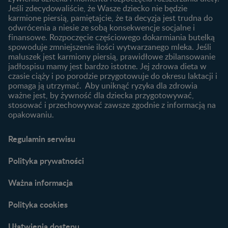
wybrać dla dziecka?
Jeśli zdecydowaliście, że Wasze dziecko nie będzie
Jak rozszerzać dietę
karmione piersią, pamiętajcie, że ta decyzja jest trudna do
niemowlaka?
odwrócenia a niesie ze sobą konsekwencje socjalne i
finansowe. Rozpoczęcie częściowego dokarmiania butelką
Przydatne materiały dla
spowoduje zmniejszenie ilości wytwarzanego mleka. Jeśli
rodziców
maluszek jest karmiony piersią, prawidłowe zbilansowanie
jadłospisu mamy jest bardzo istotne. Jej zdrowa dieta w
Poradniki dla rodziców
czasie ciąży i po porodzie przygotowuje do okresu laktacji i
Karty do zdjęć dla
pomaga ją utrzymać. Aby uniknąć ryzyka dla zdrowia
Maluszka
ważne jest, by żywność dla dziecka przygotowywać,
Materiały do pobrania
stosować i przechowywać zawsze zgodnie z informacją na
opakowaniu.
Narzędzia dla rodziców
Porady dla rodziców –
Regulamin serwisu
praktyczne wskazówki
naszych ekspertów
Polityka prywatności
Ważna informacja
Polityka cookies
Ułatwienia dostępu