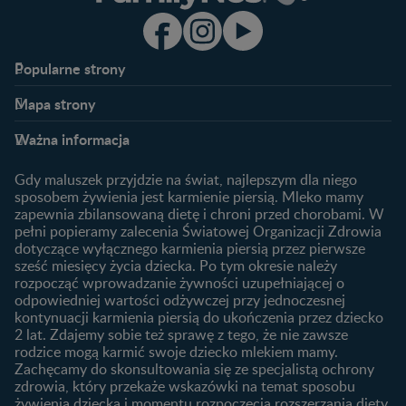
Popularne strony​
Nestlé FamilyNes
Program edukacyjny
Mapa strony​
Kontakt
Zaloguj się / Zarejestruj się
Planowanie ciąży
Ciąża
FAQ
Benefity programu
Ważna informacja
Plamienie implantacyjne –
Kalendarz ciąży
Archiwum artykułów
objawy i przyczyny
1. trymestr ciąży
Gdy maluszek przyjdzie na świat, najlepszym dla niego
Jak zaplanować płeć
Produkty
2. trymestr ciąży
sposobem żywienia jest karmienie piersią. Mleko mamy
dziecka?
zapewnia zbilansowaną dietę i chroni przed chorobami. W
Wyszukiwarka produktów
3. trymestr ciąży
Jak rozpoznać dni płodne?
pełni popieramy zalecenia Światowej Organizacji Zdrowia
Nasze marki
dotyczące wyłącznego karmienia piersią przez pierwsze
Badania przed ciążą
sześć miesięcy życia dziecka. Po tym okresie należy
Planowanie urlopu
rozpocząć wprowadzanie żywności uzupełniającej o
macierzyńskiego
odpowiedniej wartości odżywczej przy jednoczesnej
kontynuacji karmienia piersią do ukończenia przez dziecko
Rozwój dziecka
Żywienie dziecka
2 lat. Zdajemy sobie też sprawę z tego, że nie zawsze
Kalendarz rozwoju dziecka
10 sposobów jak poprawić
rodzice mogą karmić swoje dziecko mlekiem mamy.
laktację
Zachęcamy do skonsultowania się ze specjalistą ochrony
Skoki rozwojowe
zdrowia, który przekaże wskazówki na temat sposobu
Jakie mleko następne
Ząbkowanie u niemowląt
żywienia dziecka i momentu rozpoczęcia rozszerzania diety.