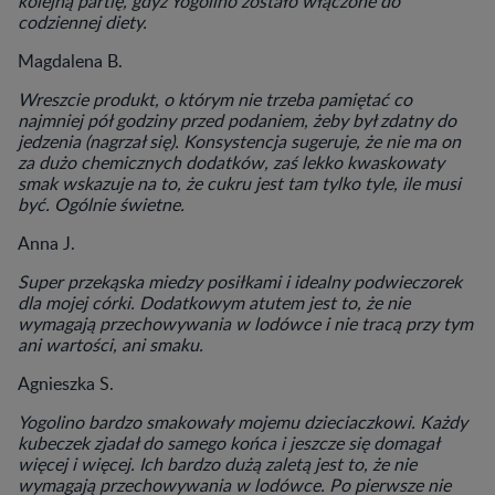
kolejną partię, gdyż Yogolino zostało włączone do
codziennej diety.
Magdalena B.
Wreszcie produkt, o którym nie trzeba pamiętać co
najmniej pół godziny przed podaniem, żeby był zdatny do
jedzenia (nagrzał się). Konsystencja sugeruje, że nie ma on
za dużo chemicznych dodatków, zaś lekko kwaskowaty
smak wskazuje na to, że cukru jest tam tylko tyle, ile musi
być. Ogólnie świetne.
Anna J.
Super przekąska miedzy posiłkami i idealny podwieczorek
dla mojej córki. Dodatkowym atutem jest to, że nie
wymagają przechowywania w lodówce i nie tracą przy tym
ani wartości, ani smaku.
Agnieszka S.
Yogolino bardzo smakowały mojemu dzieciaczkowi. Każdy
kubeczek zjadał do samego końca i jeszcze się domagał
więcej i więcej. Ich bardzo dużą zaletą jest to, że nie
wymagają przechowywania w lodówce. Po pierwsze nie