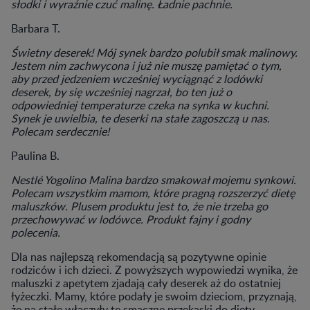
słodki i wyraźnie czuć malinę. Ładnie pachnie.
Barbara T.
Świetny deserek! Mój synek bardzo polubił smak malinowy.
Jestem nim zachwycona i już nie muszę pamiętać o tym,
aby przed jedzeniem wcześniej wyciągnąć z lodówki
deserek, by się wcześniej nagrzał, bo ten już o
odpowiedniej temperaturze czeka na synka w kuchni.
Synek je uwielbia, te deserki na stałe zagoszczą u nas.
Polecam serdecznie!
Paulina B.
Nestlé Yogolino Malina bardzo smakował mojemu synkowi.
Polecam wszystkim mamom, które pragną rozszerzyć dietę
maluszków. Plusem produktu jest to, że nie trzeba go
przechowywać w lodówce. Produkt fajny i godny
polecenia.
Dla nas najlepszą rekomendacją są pozytywne opinie
rodziców i ich dzieci. Z powyższych wypowiedzi wynika, że
maluszki z apetytem zjadają cały deserek aż do ostatniej
łyżeczki. Mamy, które podały je swoim dzieciom, przyznają,
że na stałe włączyły te smaczne przekąski do diety