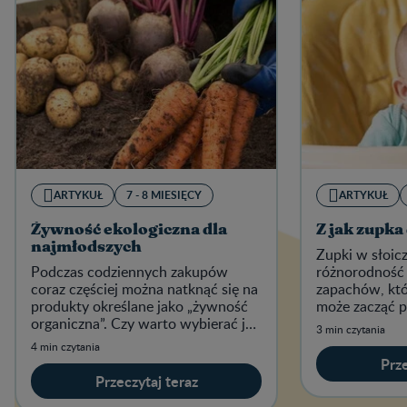
ARTYKUŁ
7 - 8 MIESIĘCY
ARTYKUŁ
Żywność ekologiczna dla
Z jak zupka
najmłodszych
Zupki w słoic
Podczas codziennych zakupów
różnorodność
coraz częściej można natknąć się na
zapachów, któ
produkty określane jako „żywność
może zacząć p
organiczna”. Czy warto wybierać je
miesiącu życia
3 min czytania
dla siebie i swojego maluszka?
4 min czytania
Prze
Przeczytaj teraz