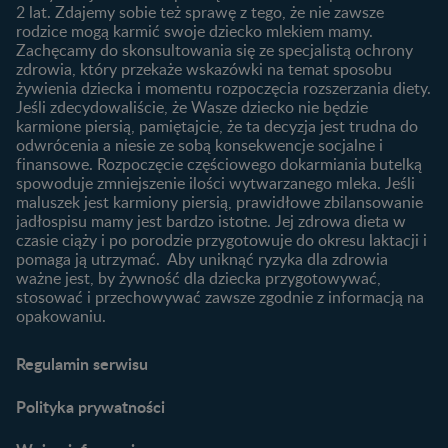
Rozwój dziecka
Żywienie dziecka
2 lat. Zdajemy sobie też sprawę z tego, że nie zawsze
Kalendarz rozwoju dziecka
10 sposobów jak poprawić
rodzice mogą karmić swoje dziecko mlekiem mamy.
laktację
Zachęcamy do skonsultowania się ze specjalistą ochrony
Skoki rozwojowe
zdrowia, który przekaże wskazówki na temat sposobu
Jakie mleko następne
Ząbkowanie u niemowląt
żywienia dziecka i momentu rozpoczęcia rozszerzania diety.
wybrać dla dziecka?
Jeśli zdecydowaliście, że Wasze dziecko nie będzie
Jak rozszerzać dietę
karmione piersią, pamiętajcie, że ta decyzja jest trudna do
niemowlaka?
odwrócenia a niesie ze sobą konsekwencje socjalne i
finansowe. Rozpoczęcie częściowego dokarmiania butelką
Przydatne materiały dla
spowoduje zmniejszenie ilości wytwarzanego mleka. Jeśli
rodziców
maluszek jest karmiony piersią, prawidłowe zbilansowanie
jadłospisu mamy jest bardzo istotne. Jej zdrowa dieta w
Poradniki dla rodziców
czasie ciąży i po porodzie przygotowuje do okresu laktacji i
Karty do zdjęć dla
pomaga ją utrzymać. Aby uniknąć ryzyka dla zdrowia
Maluszka
ważne jest, by żywność dla dziecka przygotowywać,
Materiały do pobrania
stosować i przechowywać zawsze zgodnie z informacją na
opakowaniu.
Narzędzia dla rodziców
Porady dla rodziców –
Regulamin serwisu
praktyczne wskazówki
naszych ekspertów
Polityka prywatności