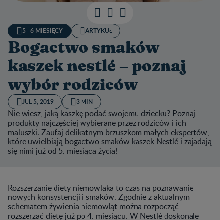
5 - 6 MIESIĘCY
ARTYKUŁ
Bogactwo smaków
kaszek nestlé – poznaj
wybór rodziców
JUL 5, 2019
3 MIN
Nie wiesz, jaką kaszkę podać swojemu dziecku? Poznaj
produkty najczęściej wybierane przez rodziców i ich
maluszki. Zaufaj delikatnym brzuszkom małych ekspertów,
które uwielbiają bogactwo smaków kaszek Nestlé i zajadają
się nimi już od 5. miesiąca życia!
Rozszerzanie diety niemowlaka to czas na poznawanie
nowych konsystencji i smaków. Zgodnie z aktualnym
schematem żywienia niemowląt można rozpocząć
rozszerzać dietę już po 4. miesiącu. W Nestlé doskonale