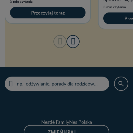
5 min czytania
zbożowy po 4
3 min czytania
Przeczytaj teraz
Prze
Nestlé FamilyNes Polska
ZMIEŃ KRAJ