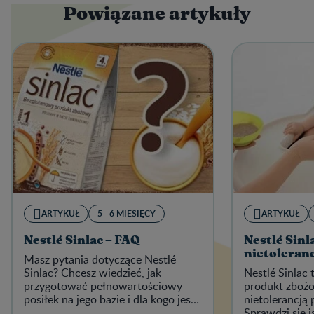
Powiązane artykuły
ARTYKUŁ
5 - 6 MIESIĘCY
ARTYKUŁ
Nestlé Sinlac – FAQ
Nestlé Sinla
nietoleran
Masz pytania dotyczące Nestlé
Sinlac? Chcesz wiedzieć, jak
Nestlé Sinlac
przygotować pełnowartościowy
produkt zbożo
posiłek na jego bazie i dla kogo jest
nietolerancją 
przeznaczony?
Sprawdzi się j