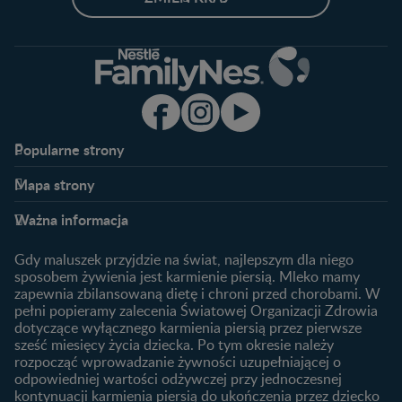
Popularne strony​
Nestlé FamilyNes
Program edukacyjny
Mapa strony​
Kontakt
Zaloguj się / Zarejestruj się
Planowanie ciąży
Ciąża
FAQ
Benefity programu
Ważna informacja
Plamienie implantacyjne –
Kalendarz ciąży
Archiwum artykułów
objawy i przyczyny
1. trymestr ciąży
Gdy maluszek przyjdzie na świat, najlepszym dla niego
Jak zaplanować płeć
Produkty
2. trymestr ciąży
sposobem żywienia jest karmienie piersią. Mleko mamy
dziecka?
zapewnia zbilansowaną dietę i chroni przed chorobami. W
Wyszukiwarka produktów
3. trymestr ciąży
Jak rozpoznać dni płodne?
pełni popieramy zalecenia Światowej Organizacji Zdrowia
Nasze marki
dotyczące wyłącznego karmienia piersią przez pierwsze
Badania przed ciążą
sześć miesięcy życia dziecka. Po tym okresie należy
Planowanie urlopu
rozpocząć wprowadzanie żywności uzupełniającej o
macierzyńskiego
odpowiedniej wartości odżywczej przy jednoczesnej
kontynuacji karmienia piersią do ukończenia przez dziecko