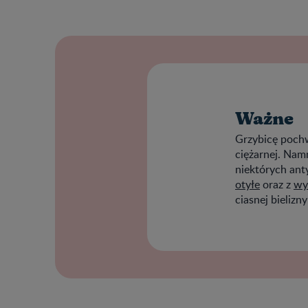
Ważne
Grzybicę poch
ciężarnej. Na
niektórych ant
otyłe
oraz z
wy
ciasnej bielizn