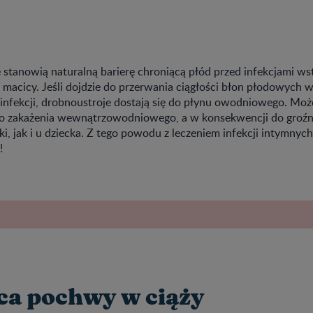
stanowią naturalną barierę chroniącą płód przed infekcjami ws
i macicy. Jeśli dojdzie do przerwania ciągłości błon płodowych
nfekcji, drobnoustroje dostają się do płynu owodniowego. Moż
o zakażenia wewnątrzowodniowego, a w konsekwencji do groź
, jak i u dziecka. Z tego powodu z leczeniem infekcji intymnych
!
ca pochwy w ciąży