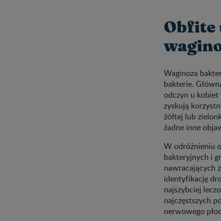
Obfite
wagino
Waginoza bakter
bakterie. Główn
odczyn u kobiet
zyskują korzyst
żółtej lub ziel
żadne inne obja
W odróżnieniu o
bakteryjnych i 
nawracających z
identyfikację dr
najszybciej lecz
najczęstszych po
nerwowego płodu