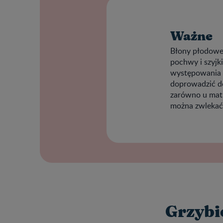
Ważne
Błony płodowe 
pochwy i szyjk
występowania i
doprowadzić d
zarówno u matki
można zwlekać
Grzybi