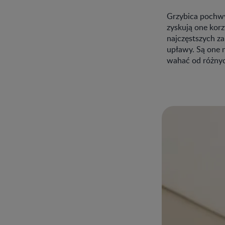
Grzybica pochwy
zyskują one kor
najczęstszych za
upławy. Są one n
wahać od różnych