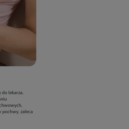
 do lekarza.
aniu
pochwowych,
y pochwy, zaleca