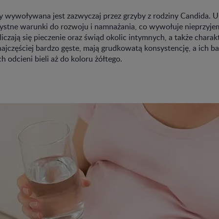
 wywoływana jest zazwyczaj przez grzyby z rodziny Candida. U 
zystne warunki do rozwoju i namnażania, co wywołuje nieprzyj
liczają się pieczenie oraz świąd okolic intymnych, a także chara
ajczęściej bardzo gęste, mają grudkowatą konsystencję, a ich b
 odcieni bieli aż do koloru żółtego.