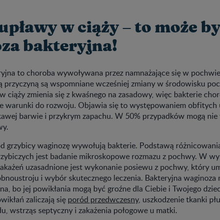
 upławy w ciąży – to może b
za bakteryjna!
yjna to choroba wywoływana przez namnażające się w pochwie
ą przyczyną są wspomniane wcześniej zmiany w środowisku poc
 w ciąży zmienia się z kwaśnego na zasadowy, więc bakterie ch
ne warunki do rozwoju. Objawia się to występowaniem obfityc
onkawej barwie i przykrym zapachu. W 50% przypadków mogą ni
wy.
d grzybicy waginozę wywołują bakterie. Podstawą różnicowani
grzybiczych jest badanie mikroskopowe rozmazu z pochwy. W w
akażeń uzasadnione jest wykonanie posiewu z pochwy, który u
obnoustroju i wybór skutecznego leczenia. Bakteryjna waginoza 
ona, bo jej powikłania mogą być groźne dla Ciebie i Twojego dzie
wikłań zaliczają się
poród przedwczesny
, uszkodzenie tkanki pł
, wstrząs septyczny i zakażenia połogowe u matki.