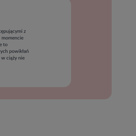
tępującymi z
 w momencie
e to
nych powikłań
 w ciąży nie