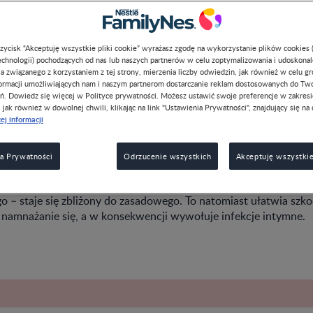
przycisk “Akceptuję wszystkie pliki cookie” wyrażasz zgodę na wykorzystanie plików cookies 
chnologii) pochodzących od nas lub naszych partnerów w celu zoptymalizowania i udoskona
a związanego z korzystaniem z tej strony, mierzenia liczby odwiedzin, jak również w celu g
formacji umożliwiających nam i naszym partnerom dostarczanie reklam dostosowanych do Tw
odny jest szczególnie narażony na zakażenia drobnoustrojami – 
ń. Dowiedz się więcej w Polityce prywatności. Możesz ustawić swoje preferencje w zakres
, jak również w dowolnej chwili, klikając na link "Ustawienia Prywatności", znajdujący się na 
wa, pełnione funkcje oraz zmiany, które zachodzą w pochwie w 
ej informacji
 Naturalnie bytują tam pałeczki kwasu mlekowego, które utrzy
ko, przez co namnażanie się innych mikroorganizmów jest utru
a Prywatności
Odrzucenie wszystkich
Akceptuję wszystkie
 w organizmie kobiety wzrasta poziom estrogenów, rośnie równie
órkach błony śluzowej pochwy. Substancje te sprawiają, że od
o – staje się zbliżony do zasadowego. To natomiast ułatwia szk
namnażanie się, a w konsekwencji wywołuje infekcje intymne.