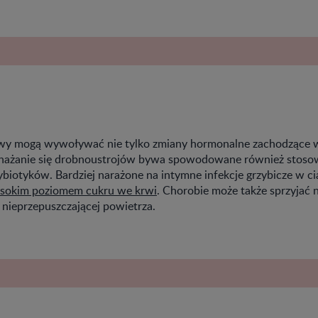
wy mogą wywoływać nie tylko zmiany hormonalne zachodzące 
mnażanie się drobnoustrojów bywa spowodowane również stos
ybiotyków. Bardziej narażone na intymne infekcje grzybicze w ci
sokim poziomem cukru we krwi
. Chorobie może także sprzyjać 
y nieprzepuszczającej powietrza.