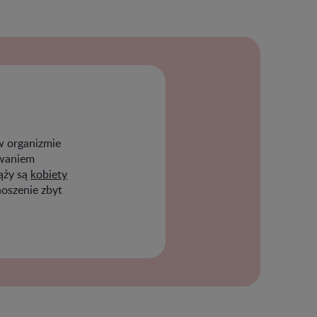
w organizmie
owaniem
ąży są
kobiety
noszenie zbyt