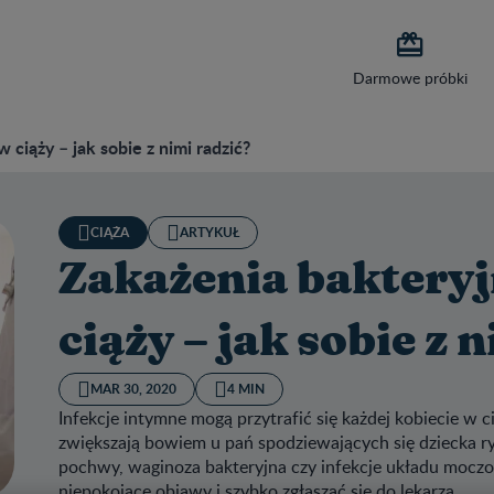

Darmowe próbki
 ciąży – jak sobie z nimi radzić?
CIĄŻA
ARTYKUŁ
Zakażenia bakteryj
ciąży – jak sobie z 
MAR 30, 2020
4 MIN
Infekcje intymne mogą przytrafić się każdej kobiecie w 
zwiększają bowiem u pań spodziewających się dziecka ry
pochwy, waginoza bakteryjna czy infekcje układu mocz
niepokojące objawy i szybko zgłaszać się do lekarza.