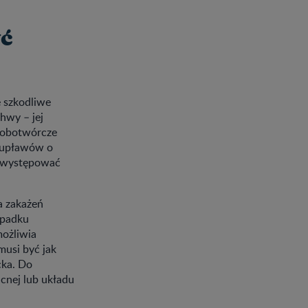
yć
 szkodliwe
hwy – jej
orobotwórcze
h upławów o
e występować
a zakażeń
ypadku
możliwia
musi być jak
cka. Do
ucnej lub układu