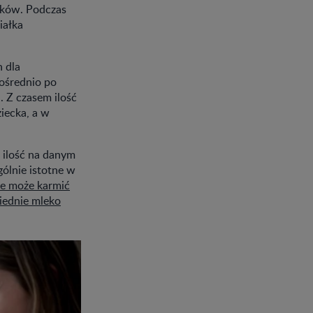
ików. Podczas
iałka
 dla
pośrednio po
. Z czasem ilość
iecka, a w
 ilość na danym
gólnie istotne w
ie może karmić
ednie mleko