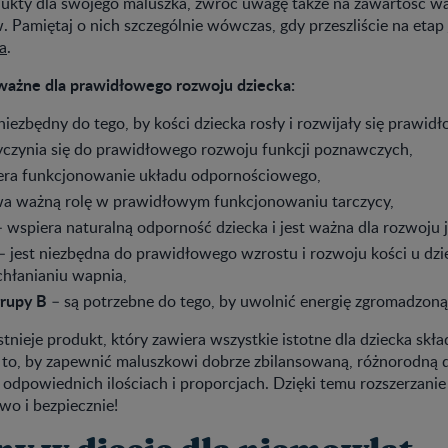
ukty dla swojego maluszka, zwróć uwagę także na zawartość w
 Pamiętaj o nich szczególnie wówczas, gdy przeszliście na etap
a
.
ważne dla prawidłowego rozwoju dziecka:
 niezbędny do tego, by kości dziecka rosły i rozwijały się prawid
yczynia się do prawidłowego rozwoju funkcji poznawczych,
era funkcjonowanie układu odpornościowego,
a ważną rolę w prawidłowym funkcjonowaniu tarczycy,
– wspiera naturalną odporność dziecka i jest ważna dla rozwoju 
– jest niezbędna do prawidłowego wzrostu i rozwoju kości u dziec
chłanianiu wapnia,
grupy B
– są potrzebne do tego, by uwolnić energię zgromadzon
stnieje produkt, który zawiera wszystkie istotne dla dziecka skł
 to, by zapewnić maluszkowi dobrze zbilansowaną, różnorodną d
 odpowiednich ilościach i proporcjach. Dzięki temu rozszerzanie
wo i bezpiecznie!