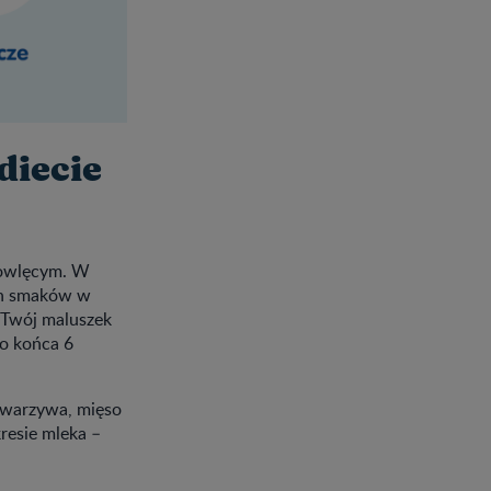
diecie
mowlęcym. W
ch smaków w
k Twój maluszek
do końca 6
 warzywa, mięso
resie mleka –