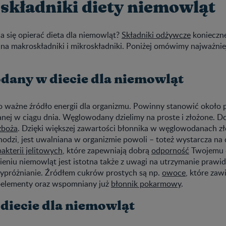
składniki diety niemowląt
 się opierać dieta dla niemowląt?
Składniki odżywcze
konieczne
 na makroskładniki i mikroskładniki. Poniżej omówimy najważnie
any w diecie dla niemowląt
o ważne źródło energii dla organizmu. Powinny stanowić około 
zanej w ciągu dnia. Węglowodany dzielimy na proste i złożone. 
zboża
. Dzięki większej zawartości błonnika w węglowodanach zł
hodzi, jest uwalniana w organizmie powoli – toteż wystarcza na 
bakterii jelitowych
, które zapewniają dobrą
odporność
Twojemu d
niu niemowląt jest istotna także z uwagi na utrzymanie prawidł
ypróżnianie. Źródłem cukrów prostych są np.
owoce
, które zaw
oelementy oraz wspomniany już
błonnik pokarmowy
.
 diecie dla niemowląt