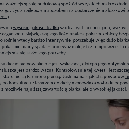
najważniejszą rolę budulcową spośród wszystkich makroskładn
esięcy życia najlepszym sposobem na dostarczenie maluszkowi b
ersią
.
pewnia
wysokiej jakości białko
w idealnych proporcjach, ważnych
ę organizmu. Największą jego ilość zawiera pokarm kobiecy bez
o rośnie wtedy bardzo intensywnie, potrzebuje więc dużo białka
w pokarmie mamy spada – ponieważ maleje też tempo wzrostu dz
niejszają się także jego potrzeby.
 w diecie niemowlaka nie jest wskazana, dlatego jego optymalna
aluszka jest bardzo ważna. Kontrolowanie tej kwestii jest szcze
, które nie są karmione piersią. Jeśli mama z jakichś powodów
n
by po konsultacji z lekarzem do diety niemowlaka
wybrała odpowi
 z możliwie najniższą zawartością białka, ale o wysokiej jakości.