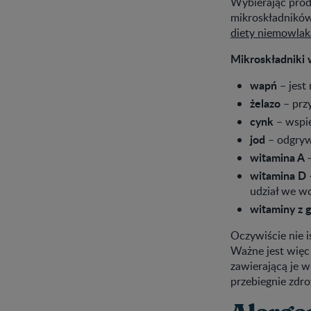
Wybierając prod
mikroskładników.
diety niemowlak
Mikroskładniki 
wapń
– jest
żelazo
– prz
cynk
– wspi
jod
– odgryw
witamina A
witamina D
udział we w
witaminy z 
Oczywiście nie i
Ważne jest więc
zawierającą je w
przebiegnie zdro