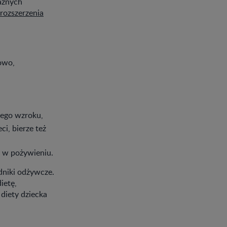
ażnych
rozszerzenia
łowo,
jego wzroku,
i, bierze też
ą w pożywieniu.
adniki odżywcze.
ietę,
 diety dziecka