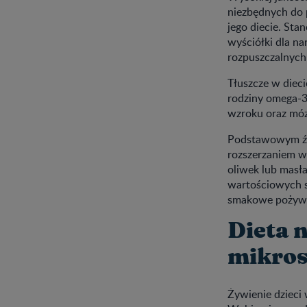
niezbędnych do
jego diecie. Sta
wyściółki dla n
rozpuszczalnych 
Tłuszcze w dieci
rodziny omega-3
wzroku oraz móz
Podstawowym źró
rozszerzaniem w
oliwek lub masł
wartościowych s
smakowe pożywi
Dieta 
mikros
Żywienie dzieci