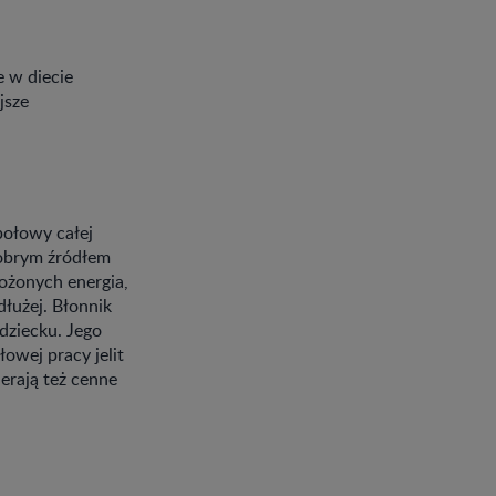
 w diecie
jsze
połowy całej
Dobrym źródłem
ożonych energia,
dłużej. Błonnik
ziecku. Jego
owej pracy jelit
ierają też cenne