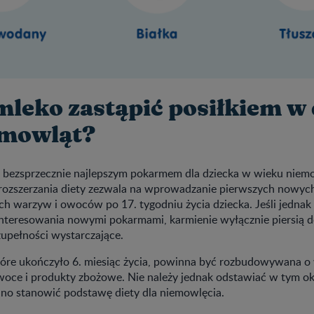
mleko zastąpić posiłkiem w 
emowląt?
t bezsprzecznie najlepszym pokarmem dla dziecka w wieku nie
rozszerzania diety zezwala na wprowadzanie pierwszych nowy
ch warzyw i owoców po 17. tygodniu życia dziecka. Jeśli jedna
interesowania nowymi pokarmami, karmienie wyłącznie piersią 
zupełności wystarczające.
które ukończyło 6. miesiąc życia, powinna być rozbudowywana o
 owoce i produkty zbożowe. Nie należy jednak odstawiać w tym ok
no stanowić podstawę diety dla niemowlęcia.