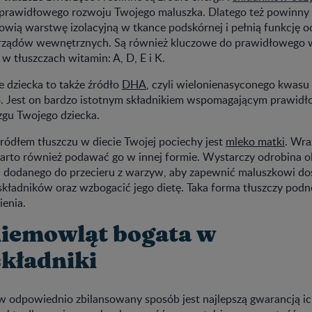
 prawidłowego rozwoju Twojego maluszka. Dlatego też powinn
nowią warstwę izolacyjną w tkance podskórnej i pełnią funkcję 
arządów wewnętrznych. Są również kluczowe do prawidłowego 
w tłuszczach witamin: A, D, E i K.
e dziecka to także źródło
DHA
, czyli wielonienasyconego kwasu
. Jest on bardzo istotnym składnikiem wspomagającym prawidł
gu Twojego dziecka.
dłem tłuszczu w diecie Twojej pociechy jest
mleko matki
. Wraz
arto również podawać go w innej formie. Wystarczy odrobina ole
a dodanego do przecieru z warzyw, aby zapewnić maluszkowi do
kładników oraz wzbogacić jego dietę. Taka forma tłuszczy podn
enia.
niemowląt bogata w
kładniki
 w odpowiednio zbilansowany sposób jest najlepszą gwarancją ic