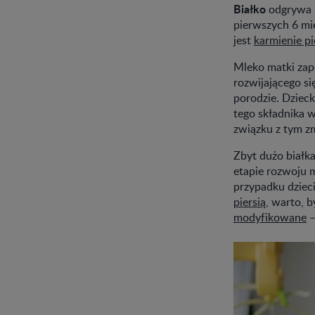
Białko
odgrywa 
pierwszych 6 mi
jest
karmienie pi
Mleko matki za
rozwijającego si
porodzie. Dzieck
tego składnika 
związku z tym zm
Zbyt dużo białka
etapie rozwoju m
przypadku dzieci
piersią
, warto, 
modyfikowane
–