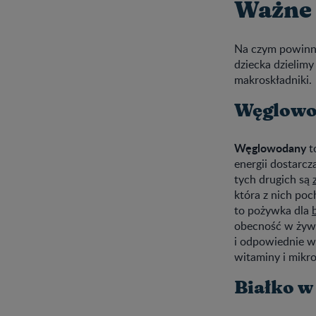
Ważne 
Na czym powinna
dziecka dzielimy
makroskładniki.
Węglowod
Węglowodany
t
energii dostarc
tych drugich są
która z nich poc
to pożywka dla
obecność w żywie
i odpowiednie w
witaminy i mikr
Białko w