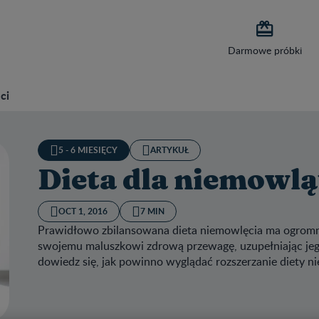

Darmowe próbki
ci
5 - 6 MIESIĘCY
ARTYKUŁ
Dieta dla niemowląt
OCT 1, 2016
7 MIN
Prawidłowo zbilansowana dieta niemowlęcia ma ogromny
swojemu maluszkowi zdrową przewagę, uzupełniając jeg
dowiedz się, jak powinno wyglądać rozszerzanie diety n