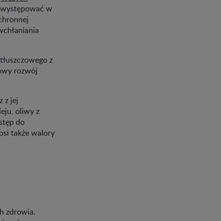
y występować w
ochronnej
wchłaniania
 tłuszczowego z
owy rozwój
 z jej
ju, oliwy z
stęp do
osi także walory
h zdrowia.