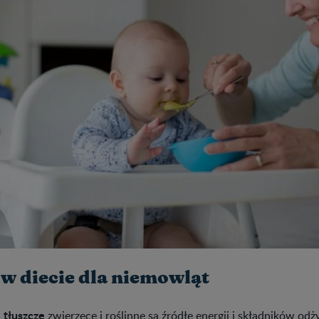
 w diecie dla niemowląt
tłuszcze
i
zwierzęce i roślinne są źródłe energii i
składników odż