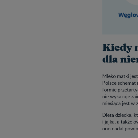
Kiedy 
dla ni
Mleko matki jes
Polsce schemat 
formie przetarty
nie wykazuje za
miesiąca jest w 
Dieta dziecka, 
i jajka, a także
ono nadal powin