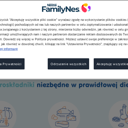
przycisk “Akceptuję wszystkie pliki cookie” wyrażasz zgodę na wykorzystanie plików cookies 
chnologii) pochodzących od nas lub naszych partnerów w celu zoptymalizowania i udoskona
a związanego z korzystaniem z tej strony, mierzenia liczby odwiedzin, jak również w celu g
formacji umożliwiających nam i naszym partnerom dostarczanie reklam dostosowanych do Tw
 i małych dzieci powinna składać się ze zdrowych, wartościow
ń. Dowiedz się więcej w Polityce prywatności. Możesz ustawić swoje preferencje w zakres
, jak również w dowolnej chwili, klikając na link "Ustawienia Prywatności", znajdujący się na 
 swojemu maluszkowi budować fundamenty jego przyszłych
zdr
ej informacji
przyzwyczajeń nabierze w dzieciństwie, będą w dużej mierze zal
a ciała w przyszłości.
a Prywatności
Odrzucenie wszystkich
Akceptuję wszystkie