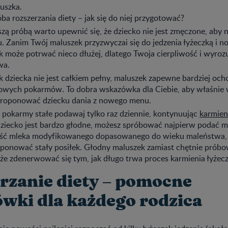
uszka.
ba rozszerzania diety – jak się do niej przygotować?
zą próbą warto upewnić się, że dziecko nie jest zmęczone, aby 
u. Zanim Twój maluszek przyzwyczai się do jedzenia łyżeczką i
k może potrwać nieco dłużej, dlatego Twoja cierpliwość i wyroz
wa.
 dziecka nie jest całkiem pełny, maluszek zapewne bardziej och
wych pokarmów. To dobra wskazówka dla Ciebie, aby właśnie 
proponować dziecku dania z nowego menu.
 pokarmy stałe podawaj tylko raz dziennie, kontynuując
karmieni
dziecko jest bardzo głodne, możesz spróbować najpierw podać m
lość mleka modyfikowanego dopasowanego do wieku maleństwa, 
ponować stały posiłek. Głodny maluszek zamiast chętnie pró
e zdenerwować się tym, jak długo trwa proces karmienia łyżecz
rzanie diety – pomocne
wki dla każdego rodzica