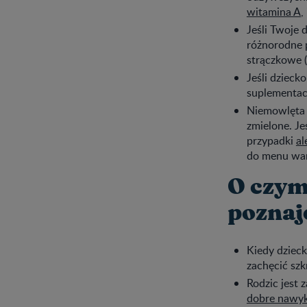
witamina A
,
Jeśli Twoje 
różnorodne p
strączkowe (
Jeśli dzieck
suplementacj
Niemowlęta m
zmielone. Je
przypadki
al
do menu wart
O czym
poznaj
Kiedy dziec
zachęcić sz
Rodzic jest
dobre nawyk