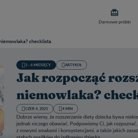

Darmowe próbki
 niemowlaka? checklista
5 - 6 MIESIĘCY
ARTYKUŁ
Jak rozpocząć rozs
niemowlaka? check
CZER 4, 2021
4 MIN
Dobrze wiemy, że rozszerzanie diety dziecka bywa niekie
jednak niczego obawiać. Podpowiemy Ci, jak rozpoznać,
z nowymi smakami i konsystencjami, a także jakich zas
stałych posiłków do jadłospisu dziecka.