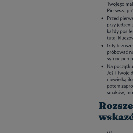
Twojego mal
Pierwsza pró
Przed pierws
przy jedzeni
każdy posiłe
tutaj kluczo
Gdy brzuszek
próbować no
sytuacjach 
Na początku
Jeśli Twoje 
niewielką i
potem zapro
smaków, moż
Rozsze
wskazó