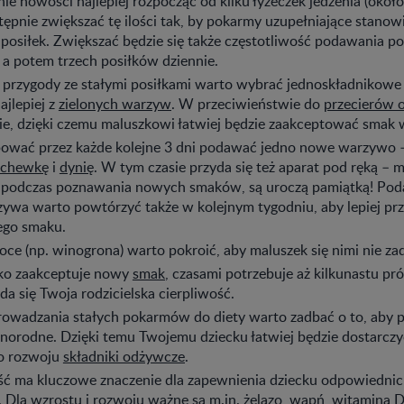
 nowości najlepiej rozpocząć od kilku łyżeczek jedzenia (około
stępnie zwiększać tę ilości tak, by pokarmy uzupełniające stan
 posiłek. Zwiększać będzie się także częstotliwość podawania 
a potem trzech posiłków dziennie.
 przygody ze stałymi posiłkami warto wybrać jednoskładnikowe 
jlepiej z
zielonych warzyw
. W przeciwieństwie do
przecierów
kie, dzięki czemu maluszkowi łatwiej będzie zaakceptować smak
ować przez każde kolejne 3 dni podawać jedno nowe warzywo –
chewkę
i
dynię
. W tym czasie przyda się też aparat pod ręką – mi
i podczas poznawania nowych smaków, są uroczą pamiątką! Pod
ywa warto powtórzyć także w kolejnym tygodniu, aby lepiej pr
ego smaku.
ce (np. winogrona) warto pokroić, aby maluszek się nimi nie zad
ko zaakceptuje nowy
smak
, czasami potrzebuje aż kilkunastu pr
da się Twoja rodzicielska cierpliwość.
owadzania stałych pokarmów do diety warto zadbać o to, aby po
norodne. Dzięki temu Twojemu dziecku łatwiej będzie dostarczy
o rozwoju
składniki odżywcze
.
ć ma kluczowe znaczenie dla zapewnienia dziecku odpowiedni
 Dla wzrostu i rozwoju ważne są m.in.
żelazo, wapń, witamina 