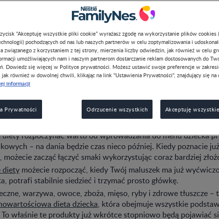
przycisk “Akceptuję wszystkie pliki cookie” wyrażasz zgodę na wykorzystanie plików cookies 
chnologii) pochodzących od nas lub naszych partnerów w celu zoptymalizowania i udoskona
a związanego z korzystaniem z tej strony, mierzenia liczby odwiedzin, jak również w celu g
formacji umożliwiających nam i naszym partnerom dostarczanie reklam dostosowanych do Tw
 przygotowaliśmy pomocną checklistę.
ń. Dowiedz się więcej w Polityce prywatności. Możesz ustawić swoje preferencje w zakres
, jak również w dowolnej chwili, klikając na link "Ustawienia Prywatności", znajdujący się na 
ej informacji
i jak można wprowadzać pi
 stałe do diety dziecka?
a Prywatności
Odrzucenie wszystkich
Akceptuję wszystkie
e diety rozpoczynać warto od wprowadzania do menu dziecka pr
kowych – na dania będzie czas nieco później. Kiedy poznacie ju
 możecie zacząć łączyć smaki wykorzystując coraz bardziej zło
 diety
możecie rozpocząć, kiedy Twój maluszek ma już wyćwicz
a, potrafi stabilnie siedzieć i trzymać prosto główkę.
czne, warzywa, owoce, zboża, mięso, ryby i zdrowe tłuszcze – 
nowartościowa dieta dziecka
, która obejmuje wszystkie podst
To właśnie te produkty już wkrótce stopniowo będą pojawiać si