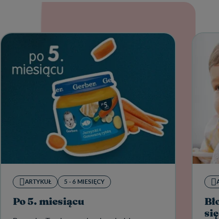
ARTYKUŁ
5 - 6 MIESIĘCY
Po 5. miesiącu
Bł
się