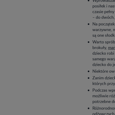
Wprowadzanie
posiłek i na
czasie pełny
– do dwóch, 
Na początek
warzywne, na
są one słod
Warto sprób
brokuły,
mar
dziecko rob
samego warz
dziecko do j
Niektóre owo
Zanim dziec
których przy
Podczas wpr
możliwie róż
potrzebne d
Różnorodnoś
odżywczych.