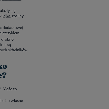
lazły się
ak
jajka
, rośliny
wać dodatkowej
dietetykiem.
e drobno
inie są
ących składników
ko
e?
ć. Może to
dbać o własne