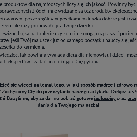
 produktów dla najmłodszych liczy się ich jakość. Powinny być
sprawdzonych źródeł, mile widziane są też
produkty ekologiczn
notowanymi poszczególnymi posiłkami maluszka dobrze jest trz
 czego i ile razy próbowało już Twoje dziecko.
lewizor, bajka na tablecie czy komórce mogą rozpraszać pociec
brze, jeśli Twój maluszek już od samego początku nauczy się jeś
zesełku do karmienia
.
 wiedzieć, jak powinna wygląda dieta dla niemowląt i dzieci, moż
ych ekspertów
i zadać im nurtujące Cię pytania.
ieć się więcej na temat tego, w jaki sposób mądrze i zdrowo r
 Zachęcamy Cię do przeczytania naszego
artykułu
. Dołącz tak
tlé Baby&me, aby za darmo pobrać gotowe
jadłospisy
oraz
prze
dania dla Twojego maluszka!