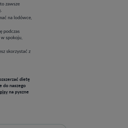
 to zawsze
e
.
ymać na lodówce,
hę podczas
ć w spokoju,
esz skorzystać z
ozszerzać dietę
że do naszego
pisy
na pyszne