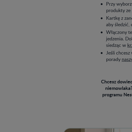
Przy wyborze
produkty ze 
Kartkę z za
aby śledzić,
Włączony te
jedzenia. Do
siedząc w
kr
Jeśli chcesz
porady
nasz
Chcesz dowiedz
niemowlaka?
programu Nes