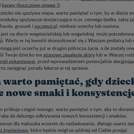
 i
kwasy tłuszczowe omega-3
.
dziecko nie spożywa mięsa, warto pamiętać o tym, by w diecie zna
rodukty spożywcze dostarczające m.in. cennego białka, takie j
fasola, groszek i
soczewica
), mielone orzechy lub nasiona.
o jest na diecie wegetariańskiej lub wegańskiej, może potrzebo
i. Warto w tej kwestii skonsultować się z Waszym pediatrą lub 
ogą jeść orzechy już w drugim półroczu życia, o ile zostały on
śli Twoje dziecko ma
atopowe zapalenie skóry
lub w Waszej rodz
ergii pokarmowej
, przed wprowadzeniem potencjalnie alergizuj
o zasięgnąć porady lekarza w tej sprawie.
 warto pamiętać, gdy dziec
e nowe smaki i konsystencj
ko próbuje czegoś nowego, warto pamiętać o tym, aby to doceni
kraba do dalszego odkrywania nowych konsystencji i smaków.
 zawsze dla maluszka wzorem do naśladowania, dlatego warto za
i żywieniowe
, które będzie mógł on później od Ciebie przejąć.