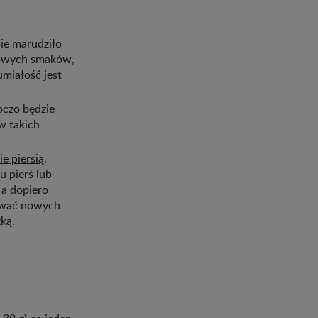
nie marudziło
 nowych smaków,
umiałość jest
oczo będzie
w takich
e piersią
.
u pierś lub
a dopiero
bować nowych
ką.