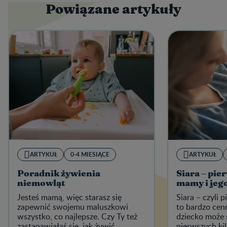
Powiązane artykuły
ARTYKUŁ
0-4 MIESIĄCE
ARTYKUŁ
Poradnik żywienia
Siara – pie
niemowląt
mamy i jeg
Jesteś mamą, więc starasz się
Siara – czyli 
zapewnić swojemu maluszkowi
to bardzo cenn
wszystko, co najlepsze. Czy Ty też
dziecko może 
zastanawiałaś się, jak żywić
pierwszych kil