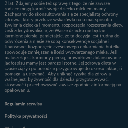
Rozwój dziecka
Żywienie dziecka
2 lat. Zdajemy sobie też sprawę z tego, że nie zawsze
Kalendarz rozwoju dziecka
10 sposobów jak poprawić
rodzice mogą karmić swoje dziecko mlekiem mamy.
laktację
Zachęcamy do skonsultowania się ze specjalistą ochrony
Skoki rozwojowe
zdrowia, który przekaże wskazówki na temat sposobu
Jakie mleko następne
Ząbkowanie u niemowląt
żywienia dziecka i momentu rozpoczęcia rozszerzania diety.
wybrać dla dziecka?
Jeśli zdecydowaliście, że Wasze dziecko nie będzie
Jak rozszerzać dietę
karmione piersią, pamiętajcie, że ta decyzja jest trudna do
niemowlaka?
odwrócenia a niesie ze sobą konsekwencje socjalne i
finansowe. Rozpoczęcie częściowego dokarmiania butelką
Przydatne materiały dla
spowoduje zmniejszenie ilości wytwarzanego mleka. Jeśli
rodziców
maluszek jest karmiony piersią, prawidłowe zbilansowanie
jadłospisu mamy jest bardzo istotne. Jej zdrowa dieta w
Poradniki dla rodziców
czasie ciąży i po porodzie przygotowuje do okresu laktacji i
Karty do zdjęć dla
pomaga ją utrzymać. Aby uniknąć ryzyka dla zdrowia
Maluszka
ważne jest, by żywność dla dziecka przygotowywać,
Materiały do pobrania
stosować i przechowywać zawsze zgodnie z informacją na
opakowaniu.
Narzędzia dla rodziców
Porady dla rodziców –
Regulamin serwisu
praktyczne wskazówki
naszych ekspertów
Polityka prywatności