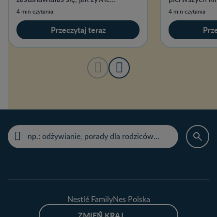
niemowlęta i jak ocenić, czy są już
Warto dać mu 
4 min czytania
4 min czytania
najedzone?
Przeczytaj teraz
Prze
Nestlé FamilyNes Polska
ZMIEŃ KRAJ