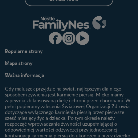
Popularne strony​
Nestlé FamilyNes
Program edukacyjny
Mapa strony​
Kontakt
Zaloguj się / Zarejestruj się
Planowanie ciąży
Ciąża
FAQ
Benefity programu
Ważna informacja
Plamienie implantacyjne –
Kalendarz ciąży
Archiwum artykułów
objawy i przyczyny
1. trymestr ciąży
Gdy maluszek przyjdzie na świat, najlepszym dla niego
Jak zaplanować płeć
Produkty
2. trymestr ciąży
sposobem żywienia jest karmienie piersią. Mleko mamy
dziecka?
zapewnia zbilansowaną dietę i chroni przed chorobami. W
Wyszukiwarka produktów
3. trymestr ciąży
Jak rozpoznać dni płodne?
pełni popieramy zalecenia Światowej Organizacji Zdrowia
Nasze marki
dotyczące wyłącznego karmienia piersią przez pierwsze
Badania przed ciążą
sześć miesięcy życia dziecka. Po tym okresie należy
Planowanie urlopu
rozpocząć wprowadzanie żywności uzupełniającej o
macierzyńskiego
odpowiedniej wartości odżywczej przy jednoczesnej
kontynuacji karmienia piersią do ukończenia przez dziecko