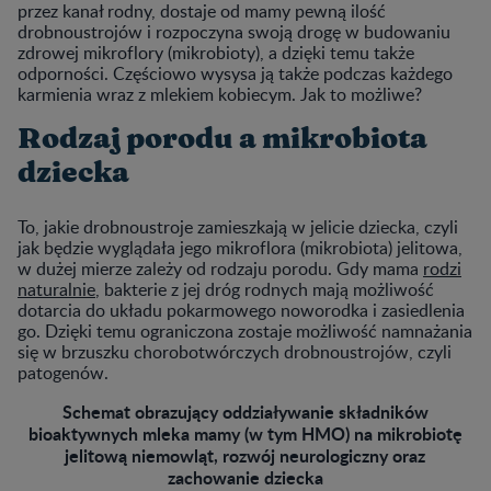
przez kanał rodny, dostaje od mamy pewną ilość
drobnoustrojów i rozpoczyna swoją drogę w budowaniu
zdrowej mikroflory (mikrobioty), a dzięki temu także
odporności. Częściowo wysysa ją także podczas każdego
karmienia wraz z mlekiem kobiecym. Jak to możliwe?
Rodzaj porodu a mikrobiota
dziecka
To, jakie drobnoustroje zamieszkają w jelicie dziecka, czyli
jak będzie wyglądała jego mikroflora (mikrobiota) jelitowa,
w dużej mierze zależy od rodzaju porodu. Gdy mama
rodzi
naturalnie
, bakterie z jej dróg rodnych mają możliwość
dotarcia do układu pokarmowego noworodka i zasiedlenia
go. Dzięki temu ograniczona zostaje możliwość namnażania
się w brzuszku chorobotwórczych drobnoustrojów, czyli
patogenów.
Schemat obrazujący oddziaływanie składników
bioaktywnych mleka mamy (w tym HMO) na mikrobiotę
jelitową niemowląt, rozwój neurologiczny oraz
zachowanie dziecka