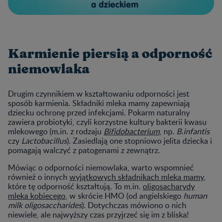
Karmienie piersią a odporność
niemowlaka
Drugim czynnikiem w kształtowaniu odporności jest
sposób karmienia. Składniki mleka mamy zapewniają
dziecku ochronę przed infekcjami. Pokarm naturalny
zawiera probiotyki, czyli korzystne kultury bakterii kwasu
mlekowego (m.in. z rodzaju
Bifidobacterium
, np.
B.infantis
czy
Lactobacillus
). Zasiedlają one stopniowo jelita dziecka i
pomagają walczyć z patogenami z zewnątrz.
Mówiąc o odporności niemowlaka, warto wspomnieć
również o innych
wyjątkowych składnikach mleka mamy
,
które tę odporność kształtują. To m.in.
oligosacharydy
mleka kobiecego
, w skrócie HMO (od angielskiego
human
milk oligosaccharides
). Dotychczas mówiono o nich
niewiele, ale najwyższy czas przyjrzeć się im z bliska!