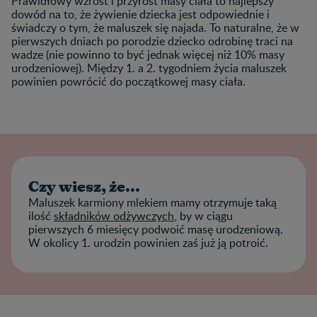
Prawidłowy wzrost i przyrost masy ciała to najlepszy
dowód na to, że żywienie dziecka jest odpowiednie i
świadczy o tym, że maluszek się najada. To naturalne, że w
pierwszych dniach po porodzie dziecko odrobinę traci na
wadze (nie powinno to być jednak więcej niż 10% masy
urodzeniowej). Między 1. a 2. tygodniem życia maluszek
powinien powrócić do początkowej masy ciała.
Czy wiesz, że...
Maluszek karmiony mlekiem mamy otrzymuje taką
ilość
składników odżywczych
, by w ciągu
pierwszych 6 miesięcy podwoić masę urodzeniową.
W okolicy 1. urodzin powinien zaś już ją potroić.