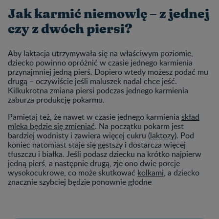
Jak karmić niemowlę – z jednej
czy z dwóch piersi?
Aby laktacja utrzymywała się na właściwym poziomie,
dziecko powinno opróżnić w czasie jednego karmienia
przynajmniej jedną pierś. Dopiero wtedy możesz podać mu
drugą – oczywiście jeśli maluszek nadal chce jeść.
Kilkukrotna zmiana piersi podczas jednego karmienia
zaburza produkcję pokarmu.
Pamiętaj też, że nawet w czasie jednego karmienia
skład
mleka będzie się zmieniać
. Na początku pokarm jest
bardziej wodnisty i zawiera więcej cukru (
laktozy
). Pod
koniec natomiast staje się gęstszy i dostarcza więcej
tłuszczu i białka. Jeśli podasz dziecku na krótko najpierw
jedną pierś, a następnie drugą, zje ono dwie porcje
wysokocukrowe, co może skutkować
kolkami
, a dziecko
znacznie szybciej będzie ponownie głodne