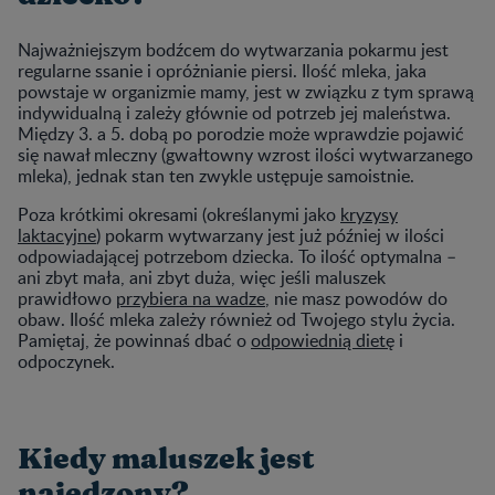
Najważniejszym bodźcem do wytwarzania pokarmu jest
regularne ssanie i opróżnianie piersi. Ilość mleka, jaka
powstaje w organizmie mamy, jest w związku z tym sprawą
indywidualną i zależy głównie od potrzeb jej maleństwa.
Między 3. a 5. dobą po porodzie może wprawdzie pojawić
się nawał mleczny (gwałtowny wzrost ilości wytwarzanego
mleka), jednak stan ten zwykle ustępuje samoistnie.
Poza krótkimi okresami (określanymi jako
kryzysy
laktacyjne
) pokarm wytwarzany jest już później w ilości
odpowiadającej potrzebom dziecka. To ilość optymalna –
ani zbyt mała, ani zbyt duża, więc jeśli maluszek
prawidłowo
przybiera na wadze
, nie masz powodów do
obaw. Ilość mleka zależy również od Twojego stylu życia.
Pamiętaj, że powinnaś dbać o
odpowiednią dietę
i
odpoczynek.
Kiedy maluszek jest
najedzony?