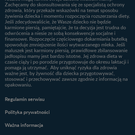
laktację
Zachęcamy do skonsultowania się ze specjalistą ochrony
Skoki rozwojowe
zdrowia, który przekaże wskazówki na temat sposobu
Jakie mleko następne
Ząbkowanie u niemowląt
żywienia dziecka i momentu rozpoczęcia rozszerzania diety.
wybrać dla dziecka?
Jeśli zdecydowaliście, że Wasze dziecko nie będzie
Jak rozszerzać dietę
karmione piersią, pamiętajcie, że ta decyzja jest trudna do
niemowlaka?
odwrócenia a niesie ze sobą konsekwencje socjalne i
finansowe. Rozpoczęcie częściowego dokarmiania butelką
Przydatne materiały dla
spowoduje zmniejszenie ilości wytwarzanego mleka. Jeśli
rodziców
maluszek jest karmiony piersią, prawidłowe zbilansowanie
jadłospisu mamy jest bardzo istotne. Jej zdrowa dieta w
Poradniki dla rodziców
czasie ciąży i po porodzie przygotowuje do okresu laktacji i
Karty do zdjęć dla
pomaga ją utrzymać. Aby uniknąć ryzyka dla zdrowia
Maluszka
ważne jest, by żywność dla dziecka przygotowywać,
Materiały do pobrania
stosować i przechowywać zawsze zgodnie z informacją na
opakowaniu.
Narzędzia dla rodziców
Porady dla rodziców –
Regulamin serwisu
praktyczne wskazówki
naszych ekspertów
Polityka prywatności
Ważna informacja