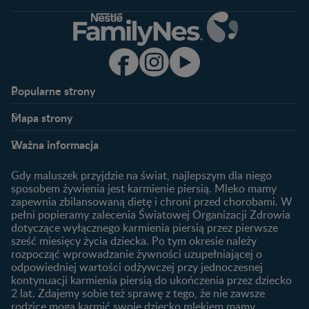
Popularne strony​
Nestlé FamilyNes
Program edukacyjny
Mapa strony​
Kontakt
Zaloguj się / Zarejestruj się
Planowanie ciąży
Ciąża
FAQ
Benefity programu
Ważna informacja
Plamienie implantacyjne –
Kalendarz ciąży
Archiwum artykułów
objawy i przyczyny
1. trymestr ciąży
Gdy maluszek przyjdzie na świat, najlepszym dla niego
Jak zaplanować płeć
Produkty
2. trymestr ciąży
sposobem żywienia jest karmienie piersią. Mleko mamy
dziecka?
zapewnia zbilansowaną dietę i chroni przed chorobami. W
Wyszukiwarka produktów
3. trymestr ciąży
Jak rozpoznać dni płodne?
pełni popieramy zalecenia Światowej Organizacji Zdrowia
Nasze marki
dotyczące wyłącznego karmienia piersią przez pierwsze
Badania przed ciążą
sześć miesięcy życia dziecka. Po tym okresie należy
Planowanie urlopu
rozpocząć wprowadzanie żywności uzupełniającej o
macierzyńskiego
odpowiedniej wartości odżywczej przy jednoczesnej
kontynuacji karmienia piersią do ukończenia przez dziecko
Rozwój dziecka
Żywienie dziecka
2 lat. Zdajemy sobie też sprawę z tego, że nie zawsze
Kalendarz rozwoju dziecka
10 sposobów jak poprawić
rodzice mogą karmić swoje dziecko mlekiem mamy.