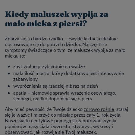
Kiedy maluszek wypija za
mało mleka z piersi?
Zdarza się to bardzo rzadko – zwykle laktacja idealnie
dostosowuje się do potrzeb dziecka. Najczęstsze
symptomy świadczące o tym, że maluszek wypija za mało
mleka, to:
zbyt wolne przybieranie na wadze
mała ilość moczu, który dodatkowo jest intensywnie
zabarwiony
wypróżnienia są rzadziej niż raz na dzień
apatia – niemowlę sprawia wrażenie osowiałego,
sennego, rzadko dopomina się o pierś
Aby mieć pewność, że Twoje dziecko
zdrowo rośnie
, staraj
się je ważyć i mierzyć co miesiąc przez cały 1. rok życia.
Nasze siatki centylowe pomogą Ci zanotować wyniki
pomiarów masy ciała i wzrostu, stworzyć wykresy i
obserwować, jak rozwija się Twój maluszek.