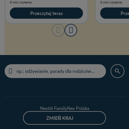
prawidłowego rozwoju.
naszym artyku
4 min czytania
6 min czytania
Przeczytaj teraz
Prze
Nestlé FamilyNes Polska
ZMIEŃ KRAJ