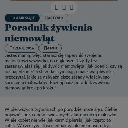
0-4 MIESIĄCE
ARTYKUŁ
Poradnik żywienia
niemowląt
CZER 8, 2016
4 MIN
Jesteś mamą, więc starasz się zapewnić swojemu
maluszkowi wszystko, co najlepsze. Czy Ty też
zastanawiałaś się, jak żywić niemowlęta i jak ocenić, czy są
już najedzone? Jeśli w dalszym ciągu masz wątpliwości,
przeczytaj, jakie są najważniejsze zasady właściwego
karmienia maluszków. Poznaj nasz poradnik żywienia
niemowląt krok po kroku!
W pierwszych tygodniach po porodzie może się u Ciebie
pojawić sporo obaw związanych z karmieniem maluszka.
Wiele kobiet nie wie, jak
karmić piersią
i jak często to
robić. W rzeczywistości jednak wcale nie musi to być