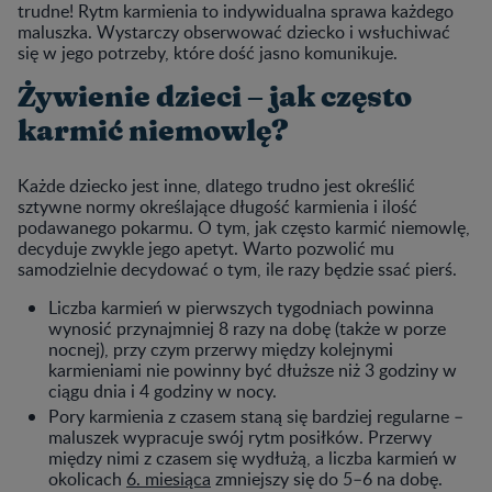
trudne! Rytm karmienia to indywidualna sprawa każdego
maluszka. Wystarczy obserwować dziecko i wsłuchiwać
się w jego potrzeby, które dość jasno komunikuje.
Żywienie dzieci – jak często
karmić niemowlę?
Każde dziecko jest inne, dlatego trudno jest określić
sztywne normy określające długość karmienia i ilość
podawanego pokarmu. O tym, jak często karmić niemowlę,
decyduje zwykle jego apetyt. Warto pozwolić mu
samodzielnie decydować o tym, ile razy będzie ssać pierś.
Liczba karmień w pierwszych tygodniach powinna
wynosić przynajmniej 8 razy na dobę (także w porze
nocnej), przy czym przerwy między kolejnymi
karmieniami nie powinny być dłuższe niż 3 godziny w
ciągu dnia i 4 godziny w nocy.
Pory karmienia z czasem staną się bardziej regularne –
maluszek wypracuje swój rytm posiłków. Przerwy
między nimi z czasem się wydłużą, a liczba karmień w
okolicach
6. miesiąca
zmniejszy się do 5–6 na dobę.