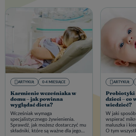
ARTYKUŁ
0-4 MIESIĄCE
ARTYKUŁ
Karmienie wcześniaka w
Probiotyki 
domu – jak powinna
dzieci – co 
wyglądać dieta?
wiedzieć?
Wcześniak wymaga
W jaki sposób
specjalistycznego żywienienia.
wspierać mikro
Sprawdź, jak możesz dostarczyć mu
maluszka i ki
składniki, które są ważne dla jego
O tym wszystk