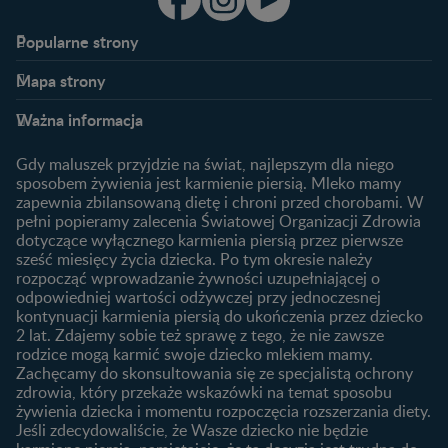
Popularne strony​
Nestlé FamilyNes
Program edukacyjny
Mapa strony​
Kontakt
Zaloguj się / Zarejestruj się
Planowanie ciąży
Ciąża
FAQ
Benefity programu
Ważna informacja
Plamienie implantacyjne –
Kalendarz ciąży
Archiwum artykułów
objawy i przyczyny
1. trymestr ciąży
Gdy maluszek przyjdzie na świat, najlepszym dla niego
Jak zaplanować płeć
Produkty
2. trymestr ciąży
sposobem żywienia jest karmienie piersią. Mleko mamy
dziecka?
zapewnia zbilansowaną dietę i chroni przed chorobami. W
Wyszukiwarka produktów
3. trymestr ciąży
Jak rozpoznać dni płodne?
pełni popieramy zalecenia Światowej Organizacji Zdrowia
Nasze marki
dotyczące wyłącznego karmienia piersią przez pierwsze
Badania przed ciążą
sześć miesięcy życia dziecka. Po tym okresie należy
Planowanie urlopu
rozpocząć wprowadzanie żywności uzupełniającej o
macierzyńskiego
odpowiedniej wartości odżywczej przy jednoczesnej
kontynuacji karmienia piersią do ukończenia przez dziecko
Rozwój dziecka
Żywienie dziecka
2 lat. Zdajemy sobie też sprawę z tego, że nie zawsze
Kalendarz rozwoju dziecka
10 sposobów jak poprawić
rodzice mogą karmić swoje dziecko mlekiem mamy.
laktację
Zachęcamy do skonsultowania się ze specjalistą ochrony
Skoki rozwojowe
zdrowia, który przekaże wskazówki na temat sposobu
Jakie mleko następne
Ząbkowanie u niemowląt
żywienia dziecka i momentu rozpoczęcia rozszerzania diety.
wybrać dla dziecka?
Jeśli zdecydowaliście, że Wasze dziecko nie będzie
Jak rozszerzać dietę