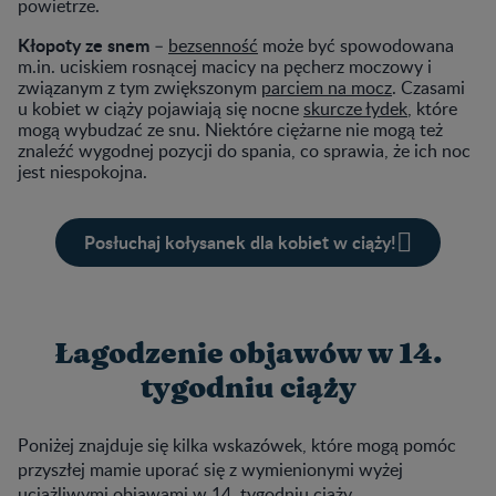
powietrze.
Kłopoty ze snem
–
bezsenność
może być spowodowana
m.in. uciskiem rosnącej macicy na pęcherz moczowy i
związanym z tym zwiększonym
parciem na mocz
. Czasami
u kobiet w ciąży pojawiają się nocne
skurcze łydek
, które
mogą wybudzać ze snu. Niektóre ciężarne nie mogą też
znaleźć wygodnej pozycji do spania, co sprawia, że ich noc
jest niespokojna.
Posłuchaj kołysanek dla kobiet w ciąży!
Łagodzenie objawów w 14.
tygodniu ciąży
Poniżej znajduje się kilka wskazówek, które mogą pomóc
przyszłej mamie uporać się z wymienionymi wyżej
uciążliwymi objawami w 14. tygodniu ciąży.