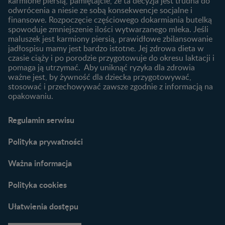
karmione piersią, pamiętajcie, że ta decyzja jest trudna do
niemowlaka?
odwrócenia a niesie ze sobą konsekwencje socjalne i
finansowe. Rozpoczęcie częściowego dokarmiania butelką
Przydatne materiały dla
spowoduje zmniejszenie ilości wytwarzanego mleka. Jeśli
rodziców
maluszek jest karmiony piersią, prawidłowe zbilansowanie
jadłospisu mamy jest bardzo istotne. Jej zdrowa dieta w
Poradniki dla rodziców
czasie ciąży i po porodzie przygotowuje do okresu laktacji i
Karty do zdjęć dla
pomaga ją utrzymać. Aby uniknąć ryzyka dla zdrowia
Maluszka
ważne jest, by żywność dla dziecka przygotowywać,
Materiały do pobrania
stosować i przechowywać zawsze zgodnie z informacją na
opakowaniu.
Narzędzia dla rodziców
Porady dla rodziców –
Regulamin serwisu
praktyczne wskazówki
naszych ekspertów
Polityka prywatności
Ważna informacja
Polityka cookies
Ułatwienia dostępu