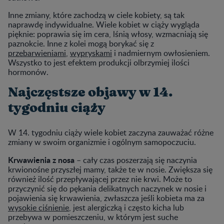
Inne zmiany, które zachodzą w ciele kobiety, są tak
naprawdę indywidualne. Wiele kobiet w ciąży wygląda
pięknie: poprawia się im cera, lśnią włosy, wzmacniają się
paznokcie. Inne z kolei mogą borykać się z
przebarwieniami
,
wypryskami
i nadmiernym owłosieniem.
Wszystko to jest efektem produkcji olbrzymiej ilości
hormonów.
Najczęstsze objawy w 14.
tygodniu ciąży
W 14. tygodniu ciąży wiele kobiet zaczyna zauważać różne
zmiany w swoim organizmie i ogólnym samopoczuciu.
Krwawienia z nosa
– cały czas poszerzają się naczynia
krwionośne przyszłej mamy, także te w nosie. Zwiększa się
również ilość przepływającej przez nie krwi. Może to
przyczynić się do pękania delikatnych naczynek w nosie i
pojawienia się krwawienia, zwłaszcza jeśli kobieta ma za
wysokie ciśnienie
, jest alergiczką i często kicha lub
przebywa w pomieszczeniu, w którym jest suche