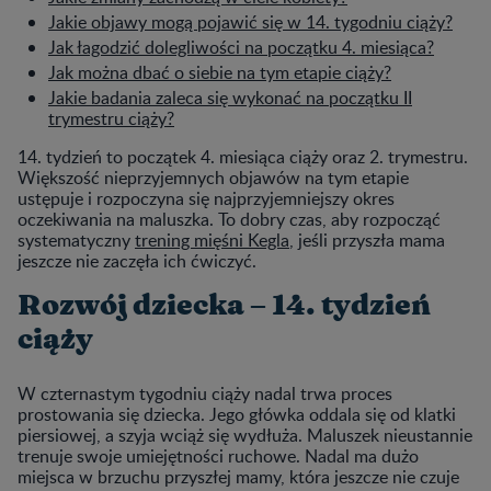
Jakie objawy mogą pojawić się w 14. tygodniu ciąży?
Jak łagodzić dolegliwości na początku 4. miesiąca?
Jak można dbać o siebie na tym etapie ciąży?
Jakie badania zaleca się wykonać na początku II
trymestru ciąży?
14. tydzień to początek 4. miesiąca ciąży oraz 2. trymestru.
Większość nieprzyjemnych objawów na tym etapie
ustępuje i rozpoczyna się najprzyjemniejszy okres
oczekiwania na maluszka. To dobry czas, aby rozpocząć
systematyczny
trening mięśni Kegla
, jeśli przyszła mama
jeszcze nie zaczęła ich ćwiczyć.
Rozwój dziecka – 14. tydzień
ciąży
W czternastym tygodniu ciąży nadal trwa proces
prostowania się dziecka. Jego główka oddala się od klatki
piersiowej, a szyja wciąż się wydłuża. Maluszek nieustannie
trenuje swoje umiejętności ruchowe. Nadal ma dużo
miejsca w brzuchu przyszłej mamy, która jeszcze nie czuje