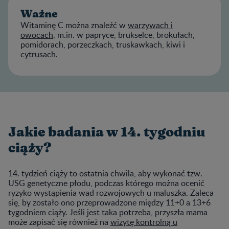
Ważne
Witaminę C można znaleźć w
warzywach i
owocach
, m.in. w papryce, brukselce, brokułach,
pomidorach, porzeczkach, truskawkach, kiwi i
cytrusach.
Jakie badania w 14. tygodniu
ciąży?
14. tydzień ciąży to ostatnia chwila, aby wykonać tzw.
USG genetyczne płodu, podczas którego można ocenić
ryzyko wystąpienia wad rozwojowych u maluszka. Zaleca
się, by zostało ono przeprowadzone między 11+0 a 13+6
tygodniem ciąży. Jeśli jest taka potrzeba, przyszła mama
może zapisać się również na
wizytę kontrolną u