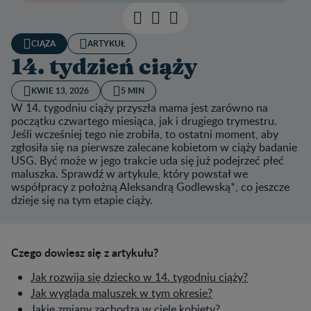
CIĄŻA
ARTYKUŁ
14. tydzień ciąży
KWIE 13, 2026
5 MIN
W 14. tygodniu ciąży przyszła mama jest zarówno na
początku czwartego miesiąca, jak i drugiego trymestru.
Jeśli wcześniej tego nie zrobiła, to ostatni moment, aby
zgłosiła się na pierwsze zalecane kobietom w ciąży badanie
USG. Być może w jego trakcie uda się już podejrzeć płeć
maluszka. Sprawdź w artykule, który powstał we
współpracy z położną Aleksandrą Godlewską*, co jeszcze
dzieje się na tym etapie ciąży.
Czego dowiesz się z artykułu?
Jak rozwija się dziecko w 14. tygodniu ciąży?
Jak wygląda maluszek w tym okresie?
Jakie zmiany zachodzą w ciele kobiety?