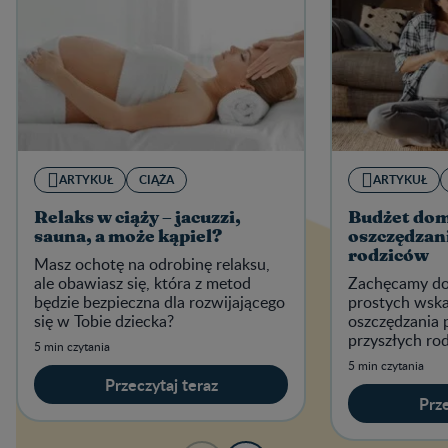
ARTYKUŁ
CIĄŻA
ARTYKUŁ
Relaks w ciąży – jacuzzi,
Budżet dom
sauna, a może kąpiel?
oszczędzani
rodziców
Masz ochotę na odrobinę relaksu,
ale obawiasz się, która z metod
Zachęcamy do
będzie bezpieczna dla rozwijającego
prostych wsk
się w Tobie dziecka?
oszczędzania 
przyszłych ro
5 min czytania
domowego bu
5 min czytania
tylko koniecz
Przeczytaj teraz
dziecięcyc
Prze