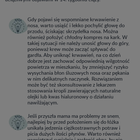
Gdy pojawi się wspomniane krwawienie z
nosa, warto usiąść i lekko pochylić głowę do
przodu, ściskając skrzydełka nosa. Można
również położyć chłodny kompres na kark. W
takiej sytuacji nie należy unosić głowy do góry,
ponieważ krew może zacząć spływać do
gardła. Aby uniknąć krwawień, na co dzień
dobrze jest zachować odpowiednią wilgotność
powietrza w mieszkaniu, by zmniejszyć ryzyko
wysychania błon śluzowych nosa oraz pękania
w nim delikatnych naczynek. Rozwiązaniem
może być też skonsultowanie z lekarzem
stosowania kropli zawierających naturalne
olejki lub kwas hialuronowy o działaniu
nawilżającym.
Jeśli przyszła mama ma problemy ze snem,
najlepiej by przed położeniem się do łóżka
unikała jedzenia ciężkostrawnych potraw i
picia dużych ilości płynów. Warto również
wywietrzyć sypialnię i zasłonić okna, by nie