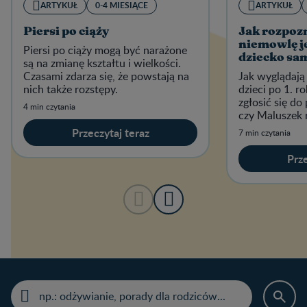
ARTYKUŁ
0-4 MIESIĄCE
ARTYKUŁ
Piersi po ciąży
Jak rozpoz
niemowlę j
Piersi po ciąży mogą być narażone
dziecko sam
są na zmianę kształtu i wielkości.
Czasami zdarza się, że powstają na
Jak wyglądają
nich także rozstępy.
dzieci po 1. r
zgłosić się do
4 min czytania
czy Maluszek r
prawidłowo.
Przeczytaj teraz
7 min czytania
Prze