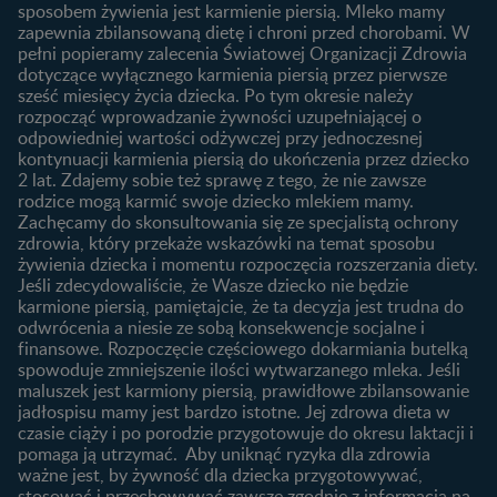
Produkty
2. trymestr ciąży
sposobem żywienia jest karmienie piersią. Mleko mamy
dziecka?
zapewnia zbilansowaną dietę i chroni przed chorobami. W
Wyszukiwarka produktów
3. trymestr ciąży
Jak rozpoznać dni płodne?
pełni popieramy zalecenia Światowej Organizacji Zdrowia
Nasze marki
dotyczące wyłącznego karmienia piersią przez pierwsze
Badania przed ciążą
sześć miesięcy życia dziecka. Po tym okresie należy
Planowanie urlopu
rozpocząć wprowadzanie żywności uzupełniającej o
macierzyńskiego
odpowiedniej wartości odżywczej przy jednoczesnej
kontynuacji karmienia piersią do ukończenia przez dziecko
Rozwój dziecka
Żywienie dziecka
2 lat. Zdajemy sobie też sprawę z tego, że nie zawsze
Kalendarz rozwoju dziecka
10 sposobów jak poprawić
rodzice mogą karmić swoje dziecko mlekiem mamy.
laktację
Zachęcamy do skonsultowania się ze specjalistą ochrony
Skoki rozwojowe
zdrowia, który przekaże wskazówki na temat sposobu
Jakie mleko następne
Ząbkowanie u niemowląt
żywienia dziecka i momentu rozpoczęcia rozszerzania diety.
wybrać dla dziecka?
Jeśli zdecydowaliście, że Wasze dziecko nie będzie
Jak rozszerzać dietę
karmione piersią, pamiętajcie, że ta decyzja jest trudna do
niemowlaka?
odwrócenia a niesie ze sobą konsekwencje socjalne i
finansowe. Rozpoczęcie częściowego dokarmiania butelką
Przydatne materiały dla
spowoduje zmniejszenie ilości wytwarzanego mleka. Jeśli
rodziców
maluszek jest karmiony piersią, prawidłowe zbilansowanie
jadłospisu mamy jest bardzo istotne. Jej zdrowa dieta w
Poradniki dla rodziców
czasie ciąży i po porodzie przygotowuje do okresu laktacji i
Karty do zdjęć dla
pomaga ją utrzymać. Aby uniknąć ryzyka dla zdrowia
Maluszka
ważne jest, by żywność dla dziecka przygotowywać,
Materiały do pobrania
stosować i przechowywać zawsze zgodnie z informacją na