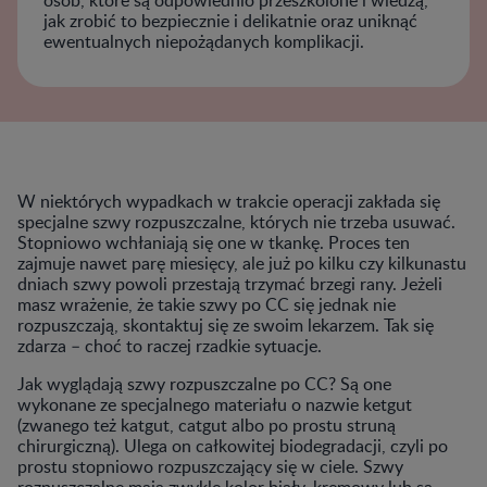
jak zrobić to bezpiecznie i delikatnie oraz uniknąć
ewentualnych niepożądanych komplikacji.
W niektórych wypadkach w trakcie operacji zakłada się
specjalne szwy rozpuszczalne, których nie trzeba usuwać.
Stopniowo wchłaniają się one w tkankę. Proces ten
zajmuje nawet parę miesięcy, ale już po kilku czy kilkunastu
dniach szwy powoli przestają trzymać brzegi rany. Jeżeli
masz wrażenie, że takie szwy po CC się jednak nie
rozpuszczają, skontaktuj się ze swoim lekarzem. Tak się
zdarza – choć to raczej rzadkie sytuacje.
Jak wyglądają szwy rozpuszczalne po CC? Są one
wykonane ze specjalnego materiału o nazwie ketgut
(zwanego też katgut, catgut albo po prostu struną
chirurgiczną). Ulega on całkowitej biodegradacji, czyli po
prostu stopniowo rozpuszczający się w ciele. Szwy
rozpuszczalne mają zwykle kolor biały, kremowy lub są