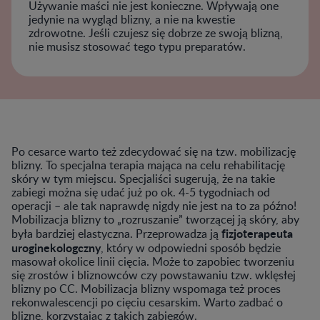
Używanie maści nie jest konieczne. Wpływają one
jedynie na wygląd blizny, a nie na kwestie
zdrowotne. Jeśli czujesz się dobrze ze swoją blizną,
nie musisz stosować tego typu preparatów.
Po cesarce warto też zdecydować się na tzw. mobilizację
blizny. To specjalna terapia mająca na celu rehabilitację
skóry w tym miejscu. Specjaliści sugerują, że na takie
zabiegi można się udać już po ok. 4-5 tygodniach od
operacji – ale tak naprawdę nigdy nie jest na to za późno!
Mobilizacja blizny to „rozruszanie” tworzącej ją skóry, aby
fizjoterapeuta
była bardziej elastyczna. Przeprowadza ją
uroginekologczny
, który w odpowiedni sposób będzie
masował okolice linii cięcia. Może to zapobiec tworzeniu
się zrostów i bliznowców czy powstawaniu tzw. wklęsłej
blizny po CC. Mobilizacja blizny wspomaga też proces
rekonwalescencji po cięciu cesarskim. Warto zadbać o
bliznę, korzystając z takich zabiegów.