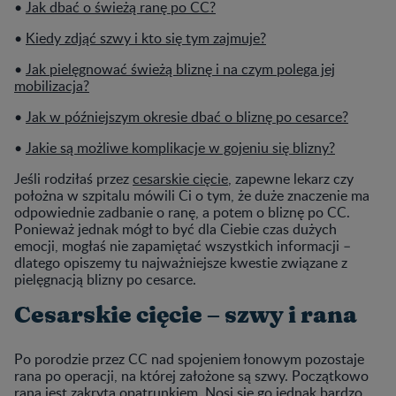
•
Jak dbać o świeżą ranę po CC?
•
Kiedy zdjąć szwy i kto się tym zajmuje?
•
Jak pielęgnować świeżą bliznę i na czym polega jej
mobilizacja?
•
Jak w późniejszym okresie dbać o bliznę po cesarce?
•
Jakie są możliwe komplikacje w gojeniu się blizny?
Jeśli rodziłaś przez
cesarskie cięcie
, zapewne lekarz czy
położna w szpitalu mówili Ci o tym, że duże znaczenie ma
odpowiednie zadbanie o ranę, a potem o bliznę po CC.
Ponieważ jednak mógł to być dla Ciebie czas dużych
emocji, mogłaś nie zapamiętać wszystkich informacji –
dlatego opiszemy tu najważniejsze kwestie związane z
pielęgnacją blizny po cesarce.
Cesarskie cięcie – szwy i rana
Po porodzie przez CC nad spojeniem łonowym pozostaje
rana po operacji, na której założone są szwy. Początkowo
rana jest zakryta opatrunkiem. Nosi się go jednak bardzo