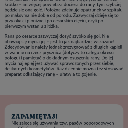
krótko – im więcej powietrza dociera do rany, tym szybciej
będzie się ona goić. Położna zdejmuje opatrunek w szpitalu
po maksymalnie dobie od porodu. Zazwyczaj dzieje się to
przy okazji pionizacji po cesarskim cięciu, czyli po
pierwszym wstaniu z łóżka.
Rana po cesarce zazwyczaj dosyć szybko się goi. Nie
obawiaj się mycia jej – jest to jak najbardziej wskazane!
Zdecydowanie należy jednak zrezygnować z długich kąpieli
w wannie na rzecz prysznica (dotyczy to całego okresu
połogu
) i pamiętać o dokładnym osuszeniu rany. Do jej
mycia najlepiej jest używać sprawdzonych przez siebie,
delikatnych kosmetyków. Raz dziennie można też stosować
preparat odkażający ranę – ułatwia to gojenie.
ZAPAMIĘTAJ!
Nie zaleca się używania tzw. pasów poporodowych