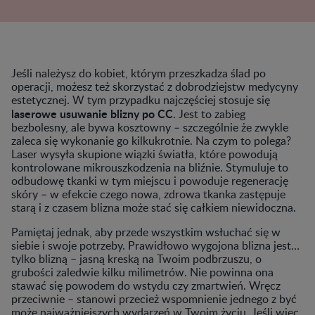
Jeśli należysz do kobiet, którym przeszkadza ślad po
operacji, możesz też skorzystać z dobrodziejstw medycyny
estetycznej. W tym przypadku najczęściej stosuje się
laserowe usuwanie blizny po CC
. Jest to zabieg
bezbolesny, ale bywa kosztowny – szczególnie że zwykle
zaleca się wykonanie go kilkukrotnie. Na czym to polega?
Laser wysyła skupione wiązki światła, które powodują
kontrolowane mikrouszkodzenia na bliźnie. Stymuluje to
odbudowę tkanki w tym miejscu i powoduje regenerację
skóry – w efekcie czego nowa, zdrowa tkanka zastępuje
starą i z czasem blizna może stać się całkiem niewidoczna.
Pamiętaj jednak, aby przede wszystkim wsłuchać się w
siebie i swoje potrzeby. Prawidłowo wygojona blizna jest…
tylko blizną – jasną kreską na Twoim podbrzuszu, o
grubości zaledwie kilku milimetrów. Nie powinna ona
stawać się powodem do wstydu czy zmartwień. Wręcz
przeciwnie – stanowi przecież wspomnienie jednego z być
może najważniejszych wydarzeń w Twoim życiu. Jeśli więc