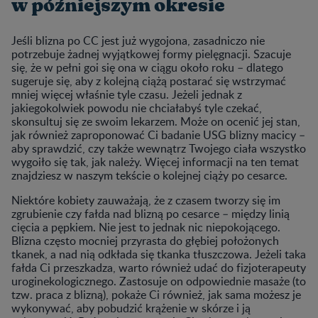
w późniejszym okresie
Jeśli blizna po CC jest już wygojona, zasadniczo nie
potrzebuje żadnej wyjątkowej formy pielęgnacji. Szacuje
się, że w pełni goi się ona w ciągu około roku – dlatego
sugeruje się, aby z kolejną ciążą postarać się wstrzymać
mniej więcej właśnie tyle czasu. Jeżeli jednak z
jakiegokolwiek powodu nie chciałabyś tyle czekać,
skonsultuj się ze swoim lekarzem. Może on ocenić jej stan,
jak również zaproponować Ci badanie USG blizny macicy –
aby sprawdzić, czy także wewnątrz Twojego ciała wszystko
wygoiło się tak, jak należy. Więcej informacji na ten temat
znajdziesz w naszym tekście o kolejnej ciąży po cesarce.
Niektóre kobiety zauważają, że z czasem tworzy się im
zgrubienie czy fałda nad blizną po cesarce – między linią
cięcia a pępkiem. Nie jest to jednak nic niepokojącego.
Blizna często mocniej przyrasta do głębiej położonych
tkanek, a nad nią odkłada się tkanka tłuszczowa. Jeżeli taka
fałda Ci przeszkadza, warto również udać do fizjoterapeuty
uroginekologicznego. Zastosuje on odpowiednie masaże (to
tzw. praca z blizną), pokaże Ci również, jak sama możesz je
wykonywać, aby pobudzić krążenie w skórze i ją