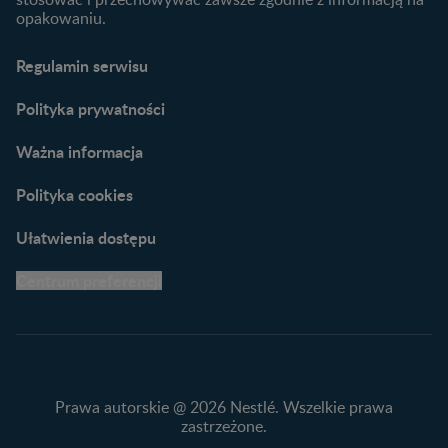
opakowaniu.
Narzędzia dla rodziców
Porady dla rodziców –
Regulamin serwisu
praktyczne wskazówki
naszych ekspertów
Polityka prywatności
Ważna informacja
Polityka cookies
Ułatwienia dostępu
Centrum preferencji
Prawa autorskie @ 2026 Nestlé. Wszelkie prawa
zastrzeżone.