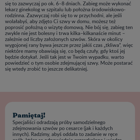
się to zazwyczaj po ok. 6–8 dniach. Zabieg może wykonać
lekarz ginekolog w szpitalu lub położna środowiskowo-
rodzinna. Zazwyczaj robi się to w przychodni, ale jeśli
wolałabyś, aby zdjęto Ci szwy w domu, możesz też
poprosić położną o wizytę domową. Nie bój się, zabieg ten
zwykle nie jest bolesny i trwa kilka–kilkanaście minut –
zależnie od liczby założonych szwów. Skóra w okolicy
wygojonej rany bywa jeszcze przez jakiś czas „tkliwa”, więc
niektóre mamy obawiają się, co będą czuły, gdy ktoś jej
będzie dotykał. Jeśli tak jest w Twoim wypadku, warto
powiedzieć o tym osobie zdejmującej szwy. Może postarać
się wtedy zrobić to jeszcze delikatniej.
Pamiętaj!
Specjaliści odradzają próby samodzielnego
zdejmowania szwów po cesarce (jak i każdych
innych). Radzimy, abyś oddała to zadanie w ręce
osób, które są odpowiednio przeszkolone i wiedzą,