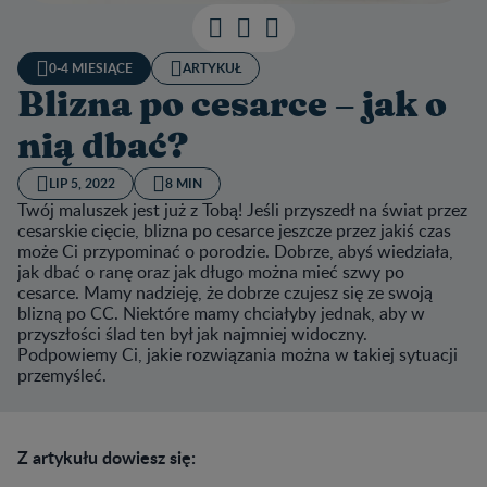
0-4 MIESIĄCE
ARTYKUŁ
Blizna po cesarce – jak o
nią dbać?
LIP 5, 2022
8 MIN
Twój maluszek jest już z Tobą! Jeśli przyszedł na świat przez
cesarskie cięcie, blizna po cesarce jeszcze przez jakiś czas
może Ci przypominać o porodzie. Dobrze, abyś wiedziała,
jak dbać o ranę oraz jak długo można mieć szwy po
cesarce. Mamy nadzieję, że dobrze czujesz się ze swoją
blizną po CC. Niektóre mamy chciałyby jednak, aby w
przyszłości ślad ten był jak najmniej widoczny.
Podpowiemy Ci, jakie rozwiązania można w takiej sytuacji
przemyśleć.
Z artykułu dowiesz się: