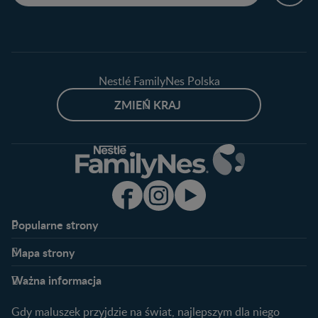
Nestlé FamilyNes Polska
ZMIEŃ KRAJ
Popularne strony​
Nestlé FamilyNes
Program edukacyjny
Mapa strony​
Kontakt
Zaloguj się / Zarejestruj się
Planowanie ciąży
Ciąża
FAQ
Benefity programu
Ważna informacja
Plamienie implantacyjne –
Kalendarz ciąży
Archiwum artykułów
objawy i przyczyny
1. trymestr ciąży
Gdy maluszek przyjdzie na świat, najlepszym dla niego
Jak zaplanować płeć