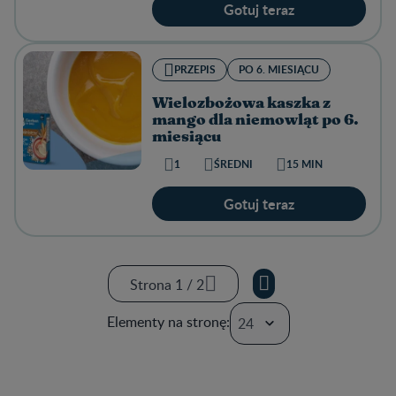
Gotuj teraz
PRZEPIS
PO 6. MIESIĄCU
Wielozbożowa kaszka z
mango dla niemowląt po 6.
miesiącu
1
ŚREDNI
15 MIN
Gotuj teraz
Strona 1 / 2
Strona 1 / 2
Elementy na stronę:
Strona 2 / 2