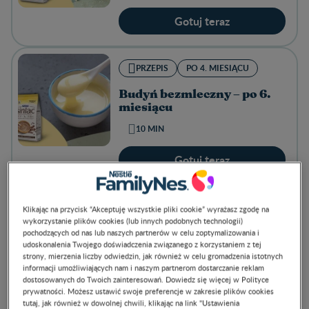
Gotuj teraz
PRZEPIS
PO 4. MIESIĄCU
Budyń bezmleczny – po 6.
miesiącu
10 MIN
Gotuj teraz
PRZEPIS
PO 6. MIESIĄCU
Klikając na przycisk “Akceptuję wszystkie pliki cookie” wyrażasz zgodę na
wykorzystanie plików cookies (lub innych podobnych technologii)
pochodzących od nas lub naszych partnerów w celu zoptymalizowania i
Delikatny deser jabłkowy –
udoskonalenia Twojego doświadczenia związanego z korzystaniem z tej
po 6. miesiącu
strony, mierzenia liczby odwiedzin, jak również w celu gromadzenia istotnych
20 MIN
informacji umożliwiających nam i naszym partnerom dostarczanie reklam
dostosowanych do Twoich zainteresowań. Dowiedz się więcej w Polityce
prywatności. Możesz ustawić swoje preferencje w zakresie plików cookies
Gotuj teraz
tutaj, jak również w dowolnej chwili, klikając na link "Ustawienia