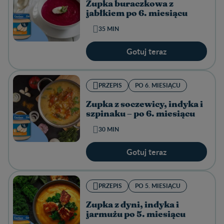
Zupka buraczkowa z
jabłkiem po 6. miesiącu
35 MIN
Gotuj teraz
PRZEPIS
PO 6. MIESIĄCU
Zupka z soczewicy, indyka i
szpinaku – po 6. miesiącu
30 MIN
Gotuj teraz
PRZEPIS
PO 5. MIESIĄCU
Zupka z dyni, indyka i
jarmużu po 5. miesiącu