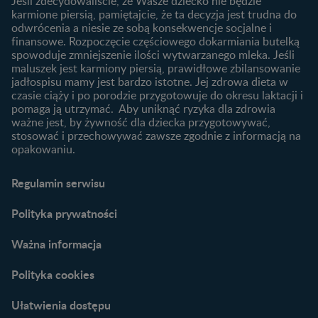
Jeśli zdecydowaliście, że Wasze dziecko nie będzie
Jak rozszerzać dietę
karmione piersią, pamiętajcie, że ta decyzja jest trudna do
niemowlaka?
odwrócenia a niesie ze sobą konsekwencje socjalne i
finansowe. Rozpoczęcie częściowego dokarmiania butelką
Przydatne materiały dla
spowoduje zmniejszenie ilości wytwarzanego mleka. Jeśli
rodziców
maluszek jest karmiony piersią, prawidłowe zbilansowanie
jadłospisu mamy jest bardzo istotne. Jej zdrowa dieta w
Poradniki dla rodziców
czasie ciąży i po porodzie przygotowuje do okresu laktacji i
Karty do zdjęć dla
pomaga ją utrzymać. Aby uniknąć ryzyka dla zdrowia
Maluszka
ważne jest, by żywność dla dziecka przygotowywać,
Materiały do pobrania
stosować i przechowywać zawsze zgodnie z informacją na
opakowaniu.
Narzędzia dla rodziców
Porady dla rodziców –
Regulamin serwisu
praktyczne wskazówki
naszych ekspertów
Polityka prywatności
Ważna informacja
Polityka cookies
Ułatwienia dostępu