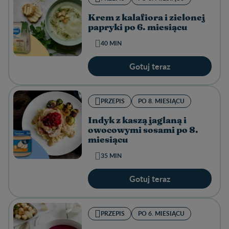
Krem z kalafiora i zielonej
papryki po 6. miesiącu
40 MIN
Gotuj teraz
PRZEPIS
PO 8. MIESIĄCU
Indyk z kaszą jaglaną i
owocowymi sosami po 8.
miesiącu
35 MIN
Gotuj teraz
PRZEPIS
PO 6. MIESIĄCU