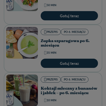
50 MIN
Gotuj teraz
PRZEPIS
PO 6. MIESIĄCU
Zupka szparagowa po 6.
miesiącu
35 MIN
Gotuj teraz
PRZEPIS
PO 6. MIESIĄCU
Koktajl mleczny z bananów
i jabłek – po 6. miesiącu
10 MIN