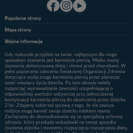
Popularne strony​
Nestlé FamilyNes
Program edukacyjny
Mapa strony​
Kontakt
Zaloguj się / Zarejestruj się
Planowanie ciąży
Ciąża
FAQ
Benefity programu
Ważna informacja
Plamienie implantacyjne –
Kalendarz ciąży
Archiwum artykułów
objawy i przyczyny
1. trymestr ciąży
Gdy maluszek przyjdzie na świat, najlepszym dla niego
Jak zaplanować płeć
Produkty
2. trymestr ciąży
sposobem żywienia jest karmienie piersią. Mleko mamy
dziecka?
zapewnia zbilansowaną dietę i chroni przed chorobami. W
Wyszukiwarka produktów
3. trymestr ciąży
Jak rozpoznać dni płodne?
pełni popieramy zalecenia Światowej Organizacji Zdrowia
Nasze marki
dotyczące wyłącznego karmienia piersią przez pierwsze
Badania przed ciążą
sześć miesięcy życia dziecka. Po tym okresie należy
Planowanie urlopu
rozpocząć wprowadzanie żywności uzupełniającej o
macierzyńskiego
odpowiedniej wartości odżywczej przy jednoczesnej
kontynuacji karmienia piersią do ukończenia przez dziecko
Rozwój dziecka
Żywienie dziecka
2 lat. Zdajemy sobie też sprawę z tego, że nie zawsze
Kalendarz rozwoju dziecka
10 sposobów jak poprawić
rodzice mogą karmić swoje dziecko mlekiem mamy.
laktację
Zachęcamy do skonsultowania się ze specjalistą ochrony
Skoki rozwojowe
zdrowia, który przekaże wskazówki na temat sposobu
Jakie mleko następne
Ząbkowanie u niemowląt
żywienia dziecka i momentu rozpoczęcia rozszerzania diety.
wybrać dla dziecka?