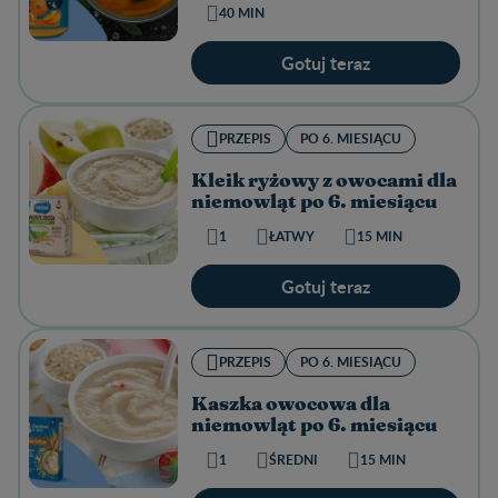
40 MIN
Gotuj teraz
PRZEPIS
PO 6. MIESIĄCU
Kleik ryżowy z owocami dla
niemowląt po 6. miesiącu
1
ŁATWY
15 MIN
Gotuj teraz
PRZEPIS
PO 6. MIESIĄCU
Kaszka owocowa dla
niemowląt po 6. miesiącu
1
ŚREDNI
15 MIN