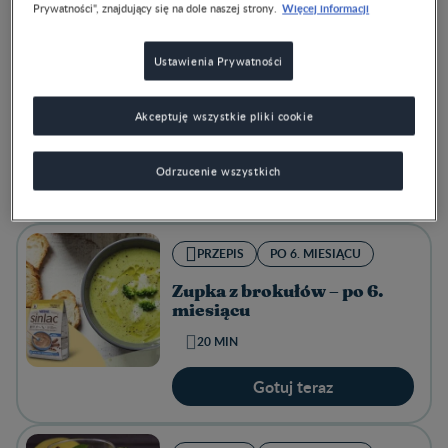
Więcej informacji
Prywatności", znajdujący się na dole naszej strony.
PRZEPIS
PO 7. MIESIĄCU
Ustawienia Prywatności
Zupa szpinakowa z
kurczakiem – po 7. miesiącu
Akceptuję wszystkie pliki cookie
30 MIN
Odrzucenie wszystkich
Gotuj teraz
PRZEPIS
PO 6. MIESIĄCU
Zupka z brokułów – po 6.
miesiącu
20 MIN
Gotuj teraz