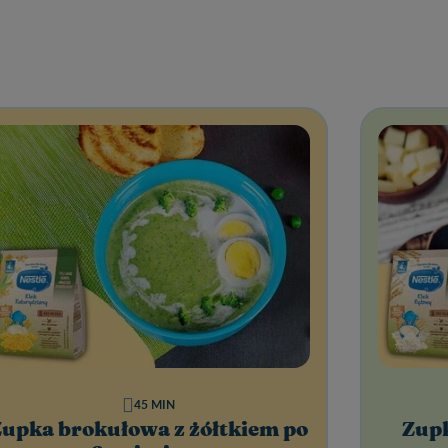
45 MIN
upka brokułowa z żółtkiem po
Zupk