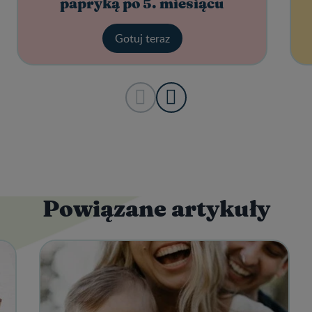
papryką po 5. miesiącu
Gotuj teraz
Powiązane artykuły