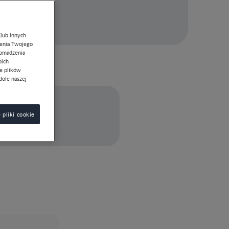
(lub innych
lenia Twojego
romadzenia
oich
ie plików
dole naszej
 pliki cookie