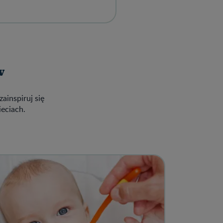
w
zainspiruj się
ieciach.