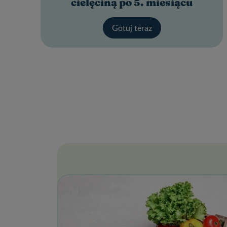
cielęciną po 5. miesiącu
Gotuj teraz