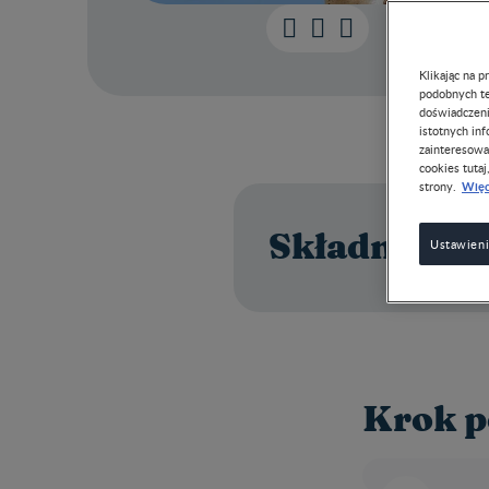
Klikając na 
podobnych te
doświadczeni
istotnych in
zainteresowa
cookies tutaj
Więc
strony.
Składniki
Ustawieni
Krok p