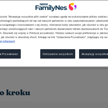
przycisk “Akceptuję wszystkie pliki cookie” wyrażasz zgodę na wykorzystanie plików cookies 
chnologii) pochodzących od nas lub naszych partnerów w celu zoptymalizowania i udoskona
a związanego z korzystaniem z tej strony, mierzenia liczby odwiedzin, jak również w celu g
formacji umożliwiających nam i naszym partnerom dostarczanie reklam dostosowanych do Tw
ń. Dowiedz się więcej w Polityce prywatności. Możesz ustawić swoje preferencje w zakres
, jak również w dowolnej chwili, klikając na link "Ustawienia Prywatności", znajdujący się na 
ej informacji
a Prywatności
Odrzucenie wszystkich
Akceptuję wszystkie
o kroku