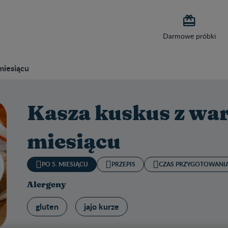

Darmowe próbki
miesiącu
Kasza kuskus z wa
miesiącu
PO 5. MIESIĄCU
PRZEPIS
CZAS PRZYGOTOWANIA
Alergeny
gluten
jajo kurze