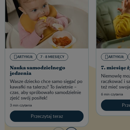
ARTYKUŁ
7 - 8 MIESIĘCY
ARTYKUŁ
Nauka samodzielnego
7. miesiąc 
jedzenia
Niemowlę moż
Wasze dziecko chce samo sięgać po
raczkować i s
kawałki na talerzu? To świetnie –
też mieć swoje
czas, aby spróbowało samodzielnie
6 min czytania
zjeść swój posiłek!
Prze
3 min czytania
Przeczytaj teraz