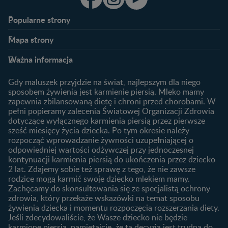
Popularne strony​
Nestlé FamilyNes
Program edukacyjny
Mapa strony​
Kontakt
Zaloguj się / Zarejestruj się
Planowanie ciąży
Ciąża
FAQ
Benefity programu
Ważna informacja
Plamienie implantacyjne –
Kalendarz ciąży
Archiwum artykułów
objawy i przyczyny
1. trymestr ciąży
Gdy maluszek przyjdzie na świat, najlepszym dla niego
Jak zaplanować płeć
Produkty
2. trymestr ciąży
sposobem żywienia jest karmienie piersią. Mleko mamy
dziecka?
zapewnia zbilansowaną dietę i chroni przed chorobami. W
Wyszukiwarka produktów
3. trymestr ciąży
Jak rozpoznać dni płodne?
pełni popieramy zalecenia Światowej Organizacji Zdrowia
Nasze marki
dotyczące wyłącznego karmienia piersią przez pierwsze
Badania przed ciążą
sześć miesięcy życia dziecka. Po tym okresie należy
Planowanie urlopu
rozpocząć wprowadzanie żywności uzupełniającej o
macierzyńskiego
odpowiedniej wartości odżywczej przy jednoczesnej
kontynuacji karmienia piersią do ukończenia przez dziecko
Rozwój dziecka
Żywienie dziecka
2 lat. Zdajemy sobie też sprawę z tego, że nie zawsze
Kalendarz rozwoju dziecka
10 sposobów jak poprawić
rodzice mogą karmić swoje dziecko mlekiem mamy.
laktację
Zachęcamy do skonsultowania się ze specjalistą ochrony
Skoki rozwojowe
zdrowia, który przekaże wskazówki na temat sposobu
Jakie mleko następne
Ząbkowanie u niemowląt
żywienia dziecka i momentu rozpoczęcia rozszerzania diety.
wybrać dla dziecka?
Jeśli zdecydowaliście, że Wasze dziecko nie będzie
Jak rozszerzać dietę
karmione piersią, pamiętajcie, że ta decyzja jest trudna do