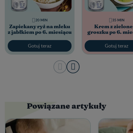
20 MIN
35 MIN
Zapiekany ryż na mleku
Krem z zielon
z jabłkiem po 6. miesiącu
groszku po 6. mie
Gotuj teraz
Gotuj teraz
Powiązane artykuły