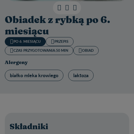
Obiadek z rybką po 6.
miesiącu
PO 6. MIESIĄCU
PRZEPIS
CZAS PRZYGOTOWANIA:
50 MIN
OBIAD
Alergeny
białko mleka krowiego
laktoza
Składniki