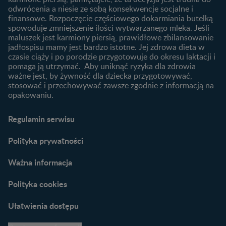
niemowlaka?
odwrócenia a niesie ze sobą konsekwencje socjalne i
finansowe. Rozpoczęcie częściowego dokarmiania butelką
Przydatne materiały dla
spowoduje zmniejszenie ilości wytwarzanego mleka. Jeśli
rodziców
maluszek jest karmiony piersią, prawidłowe zbilansowanie
jadłospisu mamy jest bardzo istotne. Jej zdrowa dieta w
Poradniki dla rodziców
czasie ciąży i po porodzie przygotowuje do okresu laktacji i
Karty do zdjęć dla
pomaga ją utrzymać. Aby uniknąć ryzyka dla zdrowia
Maluszka
ważne jest, by żywność dla dziecka przygotowywać,
Materiały do pobrania
stosować i przechowywać zawsze zgodnie z informacją na
opakowaniu.
Narzędzia dla rodziców
Porady dla rodziców –
Regulamin serwisu
praktyczne wskazówki
naszych ekspertów
Polityka prywatności
Ważna informacja
Polityka cookies
Ułatwienia dostępu