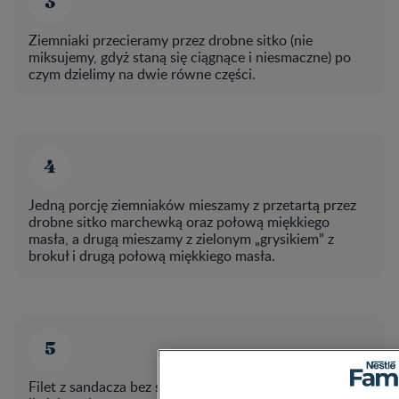
Ziemniaki przecieramy przez drobne sitko (nie
miksujemy, gdyż staną się ciągnące i niesmaczne) po
czym dzielimy na dwie równe części.
Jedną porcję ziemniaków mieszamy z przetartą przez
drobne sitko marchewką oraz połową miękkiego
masła, a drugą mieszamy z zielonym „grysikiem” z
brokuł i drugą połową miękkiego masła.
Klikając na przycisk “Akceptuję wszystkie pliki cook
Filet z sandacza bez skóry i ości gotujemy w niewielkiej
innych podobnych technologii) pochodzących od nas 
udoskonalenia Twojego doświadczenia związanego z ko