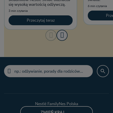
się wysoką wartością odżywczą.
6 min czytania
3 min czytania
Prze
Przeczytaj teraz
Nestlé FamilyNes Polska
ZMIEŃ KRAJ