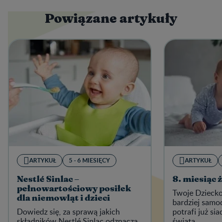
Powiązane artykuły
ARTYKUŁ
5 - 6 MIESIĘCY
ARTYKUŁ
Nestlé Sinlac –
8. miesiąc 
pełnowartościowy posiłek
Twoje Dziecko 
dla niemowląt i dzieci
bardziej samo
Dowiedz się, za sprawą jakich
potrafi już sia
składników Nestlé Sinlac odznacza
świata.