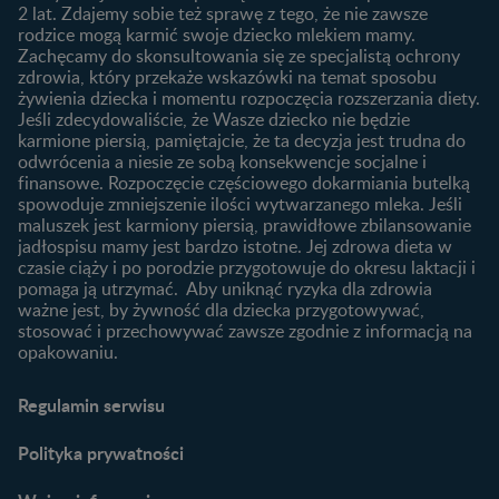
Rozwój dziecka
Żywienie dziecka
2 lat. Zdajemy sobie też sprawę z tego, że nie zawsze
Kalendarz rozwoju dziecka
10 sposobów jak poprawić
rodzice mogą karmić swoje dziecko mlekiem mamy.
laktację
Zachęcamy do skonsultowania się ze specjalistą ochrony
Skoki rozwojowe
zdrowia, który przekaże wskazówki na temat sposobu
Jakie mleko następne
Ząbkowanie u niemowląt
żywienia dziecka i momentu rozpoczęcia rozszerzania diety.
wybrać dla dziecka?
Jeśli zdecydowaliście, że Wasze dziecko nie będzie
Jak rozszerzać dietę
karmione piersią, pamiętajcie, że ta decyzja jest trudna do
niemowlaka?
odwrócenia a niesie ze sobą konsekwencje socjalne i
finansowe. Rozpoczęcie częściowego dokarmiania butelką
Przydatne materiały dla
spowoduje zmniejszenie ilości wytwarzanego mleka. Jeśli
rodziców
maluszek jest karmiony piersią, prawidłowe zbilansowanie
jadłospisu mamy jest bardzo istotne. Jej zdrowa dieta w
Poradniki dla rodziców
czasie ciąży i po porodzie przygotowuje do okresu laktacji i
Karty do zdjęć dla
pomaga ją utrzymać. Aby uniknąć ryzyka dla zdrowia
Maluszka
ważne jest, by żywność dla dziecka przygotowywać,
Materiały do pobrania
stosować i przechowywać zawsze zgodnie z informacją na
opakowaniu.
Narzędzia dla rodziców
Porady dla rodziców –
Regulamin serwisu
praktyczne wskazówki
naszych ekspertów
Polityka prywatności