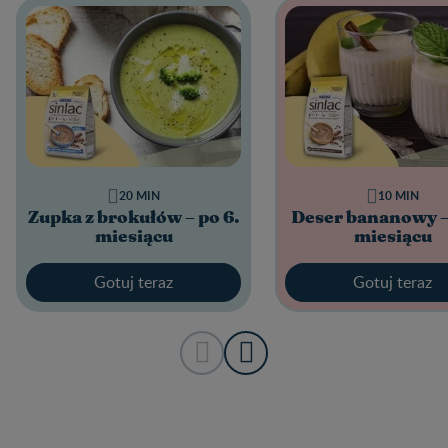
20 MIN
10 MIN
Zupka z brokułów – po 6.
Deser bananowy –
miesiącu
miesiącu
Gotuj teraz
Gotuj teraz