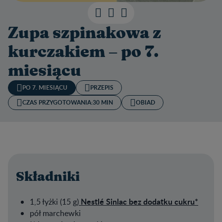
Zupa szpinakowa z
kurczakiem – po 7.
miesiącu
PO 7. MIESIĄCU
PRZEPIS
CZAS PRZYGOTOWANIA:
30 MIN
OBIAD
Składniki
Nestlé Sinlac bez dodatku cukru
*
1,5 łyżki (15 g)
pół marchewki