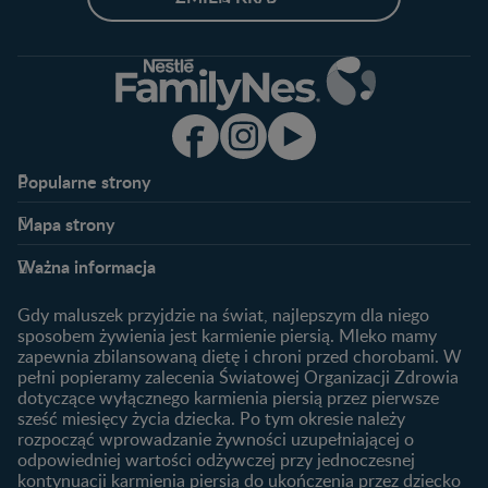
Popularne strony​
Nestlé FamilyNes
Program edukacyjny
Mapa strony​
Kontakt
Zaloguj się / Zarejestruj się
Planowanie ciąży
Ciąża
FAQ
Benefity programu
Ważna informacja
Plamienie implantacyjne –
Kalendarz ciąży
Archiwum artykułów
objawy i przyczyny
1. trymestr ciąży
Gdy maluszek przyjdzie na świat, najlepszym dla niego
Jak zaplanować płeć
Produkty
2. trymestr ciąży
sposobem żywienia jest karmienie piersią. Mleko mamy
dziecka?
zapewnia zbilansowaną dietę i chroni przed chorobami. W
Wyszukiwarka produktów
3. trymestr ciąży
Jak rozpoznać dni płodne?
pełni popieramy zalecenia Światowej Organizacji Zdrowia
Nasze marki
dotyczące wyłącznego karmienia piersią przez pierwsze
Badania przed ciążą
sześć miesięcy życia dziecka. Po tym okresie należy
Planowanie urlopu
rozpocząć wprowadzanie żywności uzupełniającej o
macierzyńskiego
odpowiedniej wartości odżywczej przy jednoczesnej
kontynuacji karmienia piersią do ukończenia przez dziecko