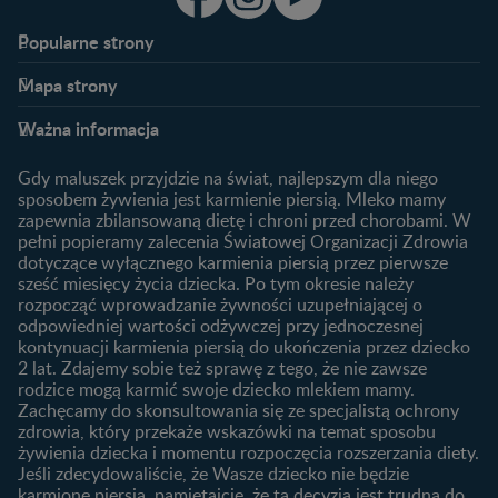
Popularne strony​
Nestlé FamilyNes
Program edukacyjny
Mapa strony​
Kontakt
Zaloguj się / Zarejestruj się
Planowanie ciąży
Ciąża
FAQ
Benefity programu
Ważna informacja
Plamienie implantacyjne –
Kalendarz ciąży
Archiwum artykułów
objawy i przyczyny
1. trymestr ciąży
Gdy maluszek przyjdzie na świat, najlepszym dla niego
Jak zaplanować płeć
Produkty
2. trymestr ciąży
sposobem żywienia jest karmienie piersią. Mleko mamy
dziecka?
zapewnia zbilansowaną dietę i chroni przed chorobami. W
Wyszukiwarka produktów
3. trymestr ciąży
Jak rozpoznać dni płodne?
pełni popieramy zalecenia Światowej Organizacji Zdrowia
Nasze marki
dotyczące wyłącznego karmienia piersią przez pierwsze
Badania przed ciążą
sześć miesięcy życia dziecka. Po tym okresie należy
Planowanie urlopu
rozpocząć wprowadzanie żywności uzupełniającej o
macierzyńskiego
odpowiedniej wartości odżywczej przy jednoczesnej
kontynuacji karmienia piersią do ukończenia przez dziecko
Rozwój dziecka
Żywienie dziecka
2 lat. Zdajemy sobie też sprawę z tego, że nie zawsze
Kalendarz rozwoju dziecka
10 sposobów jak poprawić
rodzice mogą karmić swoje dziecko mlekiem mamy.
laktację
Zachęcamy do skonsultowania się ze specjalistą ochrony
Skoki rozwojowe
zdrowia, który przekaże wskazówki na temat sposobu
Jakie mleko następne
Ząbkowanie u niemowląt
żywienia dziecka i momentu rozpoczęcia rozszerzania diety.
wybrać dla dziecka?
Jeśli zdecydowaliście, że Wasze dziecko nie będzie
Jak rozszerzać dietę
karmione piersią, pamiętajcie, że ta decyzja jest trudna do