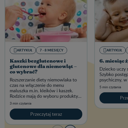
ARTYKUŁ
7 - 8 MIESIĘCY
ARTYKUŁ
Kaszki bezglutenowe i
6. miesiąc 
glutenowe dla niemowląt –
Dziecko uczy 
co wybrać?
Szybko postęp
Rozszerzanie diety niemowlaka to
psychiczny, w
czas na włączenie do menu
5 min czytania
maluszka m.in. kleików i kaszek.
Rodzice mają do wyboru produkty
Prze
bezglutenowe i z glutenem.
3 min czytania
Przeczytaj teraz