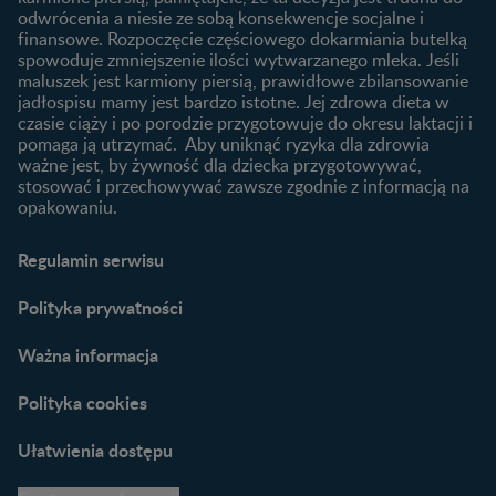
niemowlaka?
odwrócenia a niesie ze sobą konsekwencje socjalne i
finansowe. Rozpoczęcie częściowego dokarmiania butelką
Przydatne materiały dla
spowoduje zmniejszenie ilości wytwarzanego mleka. Jeśli
rodziców
maluszek jest karmiony piersią, prawidłowe zbilansowanie
jadłospisu mamy jest bardzo istotne. Jej zdrowa dieta w
Poradniki dla rodziców
czasie ciąży i po porodzie przygotowuje do okresu laktacji i
Karty do zdjęć dla
pomaga ją utrzymać. Aby uniknąć ryzyka dla zdrowia
Maluszka
ważne jest, by żywność dla dziecka przygotowywać,
Materiały do pobrania
stosować i przechowywać zawsze zgodnie z informacją na
opakowaniu.
Narzędzia dla rodziców
Porady dla rodziców –
Regulamin serwisu
praktyczne wskazówki
naszych ekspertów
Polityka prywatności
Ważna informacja
Polityka cookies
Ułatwienia dostępu