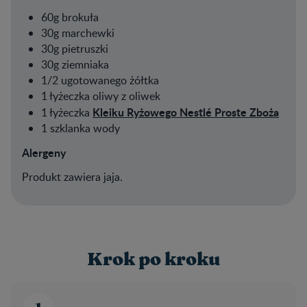
60g brokuła
30g marchewki
30g pietruszki
30g ziemniaka
1/2 ugotowanego żółtka
1 łyżeczka oliwy z oliwek
Kleiku Ryżowego Nestlé Proste Zboża
1 łyżeczka
1 szklanka wody
Alergeny
Produkt zawiera jaja.
Krok po kroku