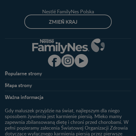
Nestlé FamilyNes Polska
ZMIEŃ KRAJ
Popularne strony​
Nestlé FamilyNes
Program edukacyjny
Mapa strony​
Kontakt
Zaloguj się / Zarejestruj się
Planowanie ciąży
Ciąża
FAQ
Benefity programu
Ważna informacja
Plamienie implantacyjne –
Kalendarz ciąży
Archiwum artykułów
objawy i przyczyny
1. trymestr ciąży
Gdy maluszek przyjdzie na świat, najlepszym dla niego
Jak zaplanować płeć
Produkty
2. trymestr ciąży
sposobem żywienia jest karmienie piersią. Mleko mamy
dziecka?
zapewnia zbilansowaną dietę i chroni przed chorobami. W
Wyszukiwarka produktów
3. trymestr ciąży
Jak rozpoznać dni płodne?
pełni popieramy zalecenia Światowej Organizacji Zdrowia
Nasze marki
dotyczące wyłącznego karmienia piersią przez pierwsze
Badania przed ciążą