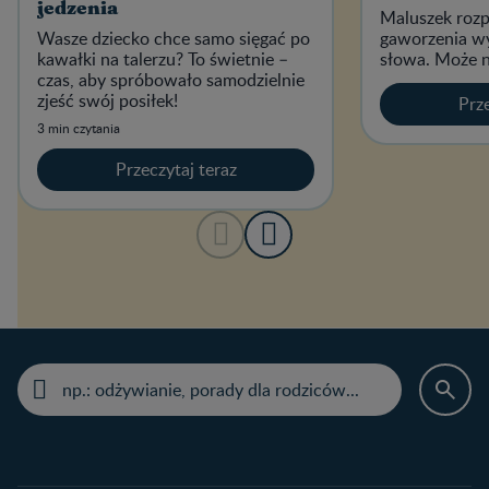
jedzenia
Maluszek rozp
Wasze dziecko chce samo sięgać po
gaworzenia wy
kawałki na talerzu? To świetnie –
słowa. Może n
czas, aby spróbowało samodzielnie
zjeść swój posiłek!
Prze
3 min czytania
Przeczytaj teraz