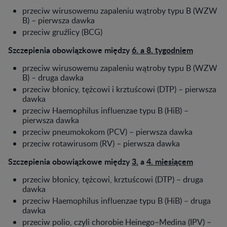
przeciw wirusowemu zapaleniu wątroby typu B (WZW
B) – pierwsza dawka
przeciw gruźlicy (BCG)
Szczepienia obowiązkowe między
6. a 8. tygodniem
przeciw wirusowemu zapaleniu wątroby typu B (WZW
B) – druga dawka
przeciw błonicy, tężcowi i krztuścowi (DTP) – pierwsza
dawka
przeciw Haemophilus influenzae typu B (HiB) –
pierwsza dawka
przeciw pneumokokom (PCV) – pierwsza dawka
przeciw rotawirusom (RV) – pierwsza dawka
Szczepienia obowiązkowe między
3.
a
4. miesiącem
przeciw błonicy, tężcowi, krztuścowi (DTP) – druga
dawka
przeciw Haemophilus influenzae typu B (HiB) – druga
dawka
przeciw polio, czyli chorobie Heinego–Medina (IPV) –