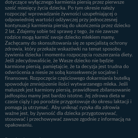
dotyczące wyłącznego karmienia piersią przez pierwsze
Badania przed ciążą
sześć miesięcy życia dziecka. Po tym okresie należy
Planowanie urlopu
rozpocząć wprowadzanie żywności uzupełniającej o
macierzyńskiego
odpowiedniej wartości odżywczej przy jednoczesnej
kontynuacji karmienia piersią do ukończenia przez dziecko
Rozwój dziecka
Żywienie dziecka
2 lat. Zdajemy sobie też sprawę z tego, że nie zawsze
Kalendarz rozwoju dziecka
10 sposobów jak poprawić
rodzice mogą karmić swoje dziecko mlekiem mamy.
laktację
Zachęcamy do skonsultowania się ze specjalistą ochrony
Skoki rozwojowe
zdrowia, który przekaże wskazówki na temat sposobu
Jakie mleko następne
Ząbkowanie u niemowląt
żywienia dziecka i momentu rozpoczęcia rozszerzania diety.
wybrać dla dziecka?
Jeśli zdecydowaliście, że Wasze dziecko nie będzie
Jak rozszerzać dietę
karmione piersią, pamiętajcie, że ta decyzja jest trudna do
niemowlaka?
odwrócenia a niesie ze sobą konsekwencje socjalne i
finansowe. Rozpoczęcie częściowego dokarmiania butelką
Przydatne materiały dla
spowoduje zmniejszenie ilości wytwarzanego mleka. Jeśli
rodziców
maluszek jest karmiony piersią, prawidłowe zbilansowanie
jadłospisu mamy jest bardzo istotne. Jej zdrowa dieta w
Poradniki dla rodziców
czasie ciąży i po porodzie przygotowuje do okresu laktacji i
Karty do zdjęć dla
pomaga ją utrzymać. Aby uniknąć ryzyka dla zdrowia
Maluszka
ważne jest, by żywność dla dziecka przygotowywać,
Materiały do pobrania
stosować i przechowywać zawsze zgodnie z informacją na
opakowaniu.
Narzędzia dla rodziców
Porady dla rodziców –