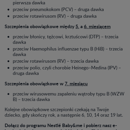
pierwsza dawka
przeciw pneumokokom (PCV) – druga dawka
przeciw rotawirusom (RV) – druga dawka
Szczepienia obowiązkowe między
5.
a
6. miesiącem
przeciw błonicy, tężcowi, krztuścowi (DTP) – trzecia
dawka
przeciw Haemophilus influenzae typu B (HiB) – trzecia
dawka
przeciw rotawirusom (RV) – trzecia dawka
przeciw polio, czyli chorobie Heinego–Medina (IPV) –
druga dawka
Szczepienia obowiązkowe w
7. miesiącu
przeciw wirusowemu zapaleniu wątroby typu B (WZW
B) – trzecia dawka
Kolejne obowiązkowe szczepionki czekają na Twoje
dziecko, gdy skończy rok, a następnie 6, 10, 14 oraz 19 lat.
Dołącz do programu Nestlé Baby&me i pobierz nasz e-