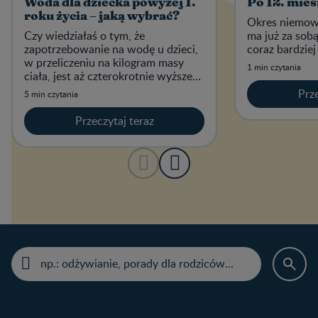
Woda dla dziecka powyżej 1.
Po 12. mies
roku życia – jaką wybrać?
Okres niemow
Czy wiedziałaś o tym, że
ma już za sobą
zapotrzebowanie na wodę u dzieci,
coraz bardziej
w przeliczeniu na kilogram masy
1 min czytania
ciała, jest aż czterokrotnie wyższe
niż u osoby dorosłej?
Prze
5 min czytania
Przeczytaj teraz