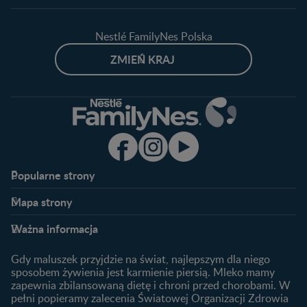
Nestlé FamilyNes Polska
ZMIEŃ KRAJ
Popularne strony​
Nestlé FamilyNes
Program edukacyjny
Mapa strony​
Kontakt
Zaloguj się / Zarejestruj się
Planowanie ciąży
Ciąża
FAQ
Benefity programu
Ważna informacja
Plamienie implantacyjne –
Kalendarz ciąży
Archiwum artykułów
objawy i przyczyny
1. trymestr ciąży
Gdy maluszek przyjdzie na świat, najlepszym dla niego
Jak zaplanować płeć
Produkty
2. trymestr ciąży
sposobem żywienia jest karmienie piersią. Mleko mamy
dziecka?
zapewnia zbilansowaną dietę i chroni przed chorobami. W
Wyszukiwarka produktów
3. trymestr ciąży
Jak rozpoznać dni płodne?
pełni popieramy zalecenia Światowej Organizacji Zdrowia
Nasze marki