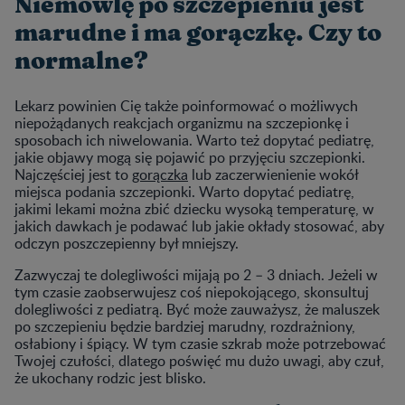
Niemowlę po szczepieniu jest
marudne i ma gorączkę. Czy to
normalne?
Lekarz powinien Cię także poinformować o możliwych
niepożądanych reakcjach organizmu na szczepionkę i
sposobach ich niwelowania. Warto też dopytać pediatrę,
jakie objawy mogą się pojawić po przyjęciu szczepionki.
Najczęściej jest to
gorączka
lub zaczerwienienie wokół
miejsca podania szczepionki. Warto dopytać pediatrę,
jakimi lekami można zbić dziecku wysoką temperaturę, w
jakich dawkach je podawać lub jakie okłady stosować, aby
odczyn poszczepienny był mniejszy.
Zazwyczaj te dolegliwości mijają po 2 – 3 dniach. Jeżeli w
tym czasie zaobserwujesz coś niepokojącego, skonsultuj
dolegliwości z pediatrą. Być może zauważysz, że maluszek
po szczepieniu będzie bardziej marudny, rozdrażniony,
osłabiony i śpiący. W tym czasie szkrab może potrzebować
Twojej czułości, dlatego poświęć mu dużo uwagi, aby czuł,
że ukochany rodzic jest blisko.