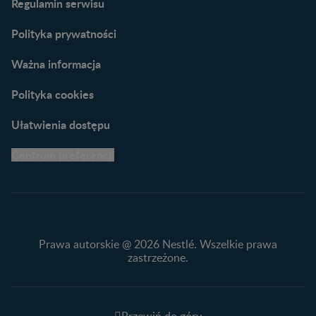
Regulamin serwisu
praktyczne wskazówki
naszych ekspertów
Polityka prywatności
Ważna informacja
Polityka cookies
Ułatwienia dostępu
Centrum preferencji
Prawa autorskie @ 2026 Nestlé. Wszelkie prawa
zastrzeżone.