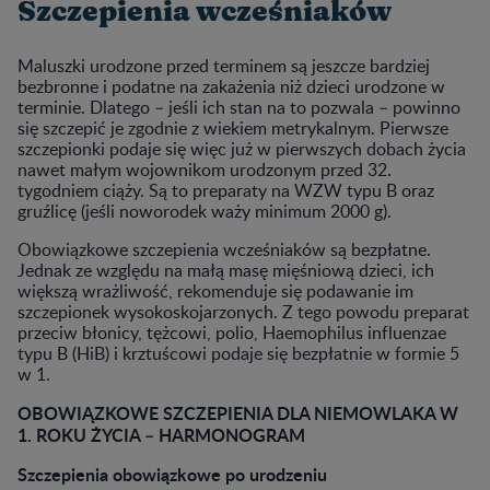
Szczepienia wcześniaków
Maluszki urodzone przed terminem są jeszcze bardziej
bezbronne i podatne na zakażenia niż dzieci urodzone w
terminie. Dlatego – jeśli ich stan na to pozwala – powinno
się szczepić je zgodnie z wiekiem metrykalnym. Pierwsze
szczepionki podaje się więc już w pierwszych dobach życia
nawet małym wojownikom urodzonym przed 32.
tygodniem ciąży. Są to preparaty na WZW typu B oraz
gruźlicę (jeśli noworodek waży minimum 2000 g).
Obowiązkowe szczepienia wcześniaków są bezpłatne.
Jednak ze względu na małą masę mięśniową dzieci, ich
większą wrażliwość, rekomenduje się podawanie im
szczepionek wysokoskojarzonych. Z tego powodu preparat
przeciw błonicy, tężcowi, polio, Haemophilus influenzae
typu B (HiB) i krztuścowi podaje się bezpłatnie w formie 5
w 1.
OBOWIĄZKOWE SZCZEPIENIA DLA NIEMOWLAKA W
1. ROKU ŻYCIA – HARMONOGRAM
Szczepienia obowiązkowe po urodzeniu