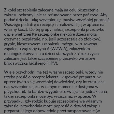
Z kolei szczepienia zalecane mają na celu poszerzenie
zakresu ochrony i nie są refundowane przez państwo. Aby
podać dziecku taką szczepionkę, musisz wcześniej poprosić
Waszego pediatrę o receptę i zrealizować ją w aptece na
własny koszt. Do tej grupy należą szczepionki przeciwko
ospie wietrznej (tę szczepionkę niektóre dzieci mogą
otrzymać bezpłatnie, np. jeśli uczęszczają do żłobków),
grypie, kleszczowemu zapaleniu mózgu, wirusowemu
zapaleniu wątroby typu A (WZW A), zakażeniom
meningokokowym, a u dzieci starszych > 9 roku życia
zalecane jest także szczepienie przeciwko wirusowi
brodawczaka ludzkiego (HPV).
Wiele przychodni ma też własne szczepionki, wtedy nie
trzeba prosić o receptę lekarza i kupować preparatu w
aptece (warto się wcześniej dowiedzieć, czy interesująca
nas szczepionka jest w danym momencie dostępna w
przychodni). To bardzo wygodne rozwiązanie, jednak cena
takiej szczepionki może być wyższa niż w aptece. W
przypadku, gdy rodzic kupuje szczepionkę we własnym
zakresie, przychodnia może poprosić o dowód zakupu
preparatu i jego odpowiednie przetransportowanie (w