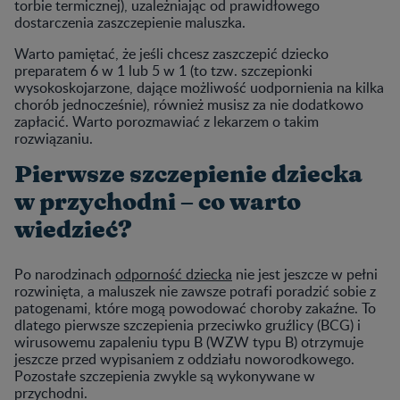
torbie termicznej), uzależniając od prawidłowego
dostarczenia zaszczepienie maluszka.
Warto pamiętać, że jeśli chcesz zaszczepić dziecko
preparatem 6 w 1 lub 5 w 1 (to tzw. szczepionki
wysokoskojarzone, dające możliwość uodpornienia na kilka
chorób jednocześnie), również musisz za nie dodatkowo
zapłacić. Warto porozmawiać z lekarzem o takim
rozwiązaniu.
Pierwsze szczepienie dziecka
w przychodni – co warto
wiedzieć?
Po narodzinach
odporność dziecka
nie jest jeszcze w pełni
rozwinięta, a maluszek nie zawsze potrafi poradzić sobie z
patogenami, które mogą powodować choroby zakaźne. To
dlatego pierwsze szczepienia przeciwko gruźlicy (BCG) i
wirusowemu zapaleniu typu B (WZW typu B) otrzymuje
jeszcze przed wypisaniem z oddziału noworodkowego.
Pozostałe szczepienia zwykle są wykonywane w
przychodni.