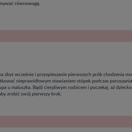
zymywać równowagę.
ka zbyt wcześnie i przyspieszanie pierwszych prób chodzenia m
utkować nieprawidłowym stawianiem stópek podczas poruszania s
upa u maluszka. Bądź cierpliwym rodzicem i poczekaj, aż dzieck
aby zrobić swój pierwszy krok.