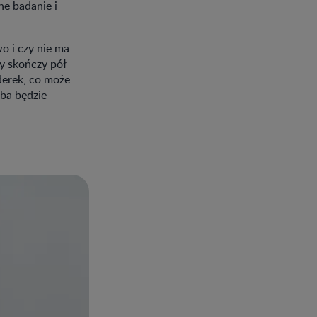
ne badanie i
o i czy nie ma
y skończy pół
derek, co może
eba będzie