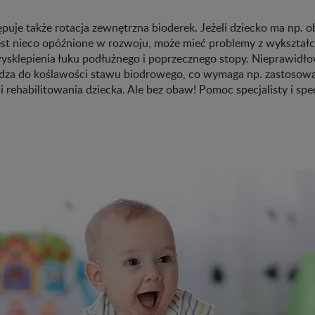
uje także rotacja zewnętrzna bioderek. Jeżeli dziecko ma np. o
est nieco opóźnione w rozwoju, może mieć problemy z wykształ
sklepienia łuku podłużnego i poprzecznego stopy. Nieprawid
dza do koślawości stawu biodrowego, co wymaga np. zastosow
 rehabilitowania dziecka. Ale bez obaw! Pomoc specjalisty i spe
!