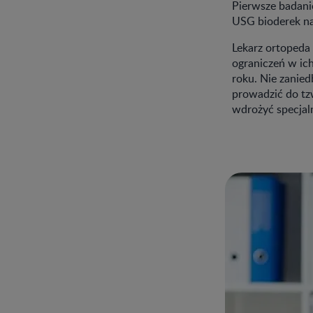
Pierwsze badani
USG bioderek na
Lekarz ortopeda 
ograniczeń w ic
roku. Nie zanie
prowadzić do tzw
wdrożyć specjal