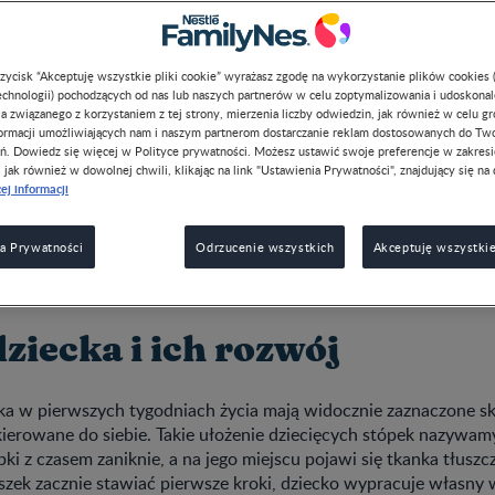
przycisk “Akceptuję wszystkie pliki cookie” wyrażasz zgodę na wykorzystanie plików cookies 
chnologii) pochodzących od nas lub naszych partnerów w celu zoptymalizowania i udoskona
a związanego z korzystaniem z tej strony, mierzenia liczby odwiedzin, jak również w celu g
formacji umożliwiających nam i naszym partnerom dostarczanie reklam dostosowanych do Tw
e dziecko ma w stópkach zamiast kości delikatne chrząstki. Dop
ń. Dowiedz się więcej w Polityce prywatności. Możesz ustawić swoje preferencje w zakres
, jak również w dowolnej chwili, klikając na link "Ustawienia Prywatności", znajdujący się na 
ich mineralizacja i twardnienie. Małe, delikatne nóżki i bioderka 
ej informacji
enia. Potrzeba czasu, aby wzmocnić wszystkie mięśnie i więzad
rozwojowym odkryje, że ma stópki, potem zacznie raczkować, a
obnie dopiero w okolicach 1. urodzin lub zaraz po nich. Tymcza
a Prywatności
Odrzucenie wszystkich
Akceptuję wszystkie
arto odpowiednio dbać o układ ruchowy dziecka, czyli m.in. roz
ziecka i ich rozwój
a w pierwszych tygodniach życia mają widocznie zaznaczone skl
ierowane do siebie. Takie ułożenie dziecięcych stópek nazywamy
pki z czasem zaniknie, a na jego miejscu pojawi się tkanka tłusz
szek zacznie stawiać pierwsze kroki, dziecko wypracuje własny 