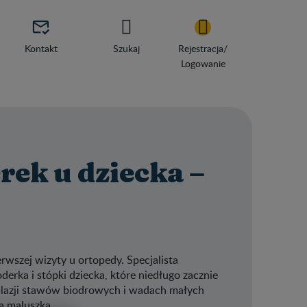

Kontakt
Szukaj
Rejestracja/
Logowanie
rek u dziecka –
rwszej wizyty u ortopedy. Specjalista
erka i stópki dziecka, które niedługo zacznie
splazji stawów biodrowych i wadach małych
ia maluszka.