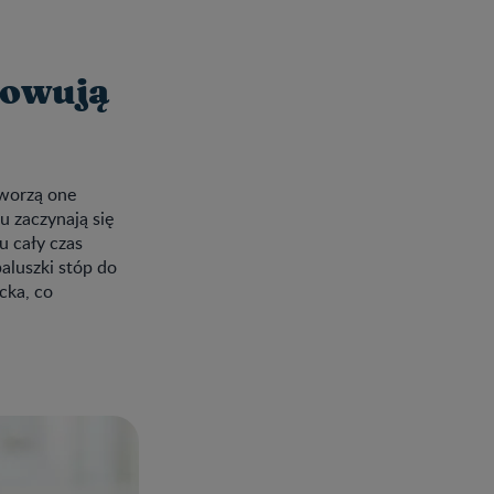
towują
tworzą one
u zaczynają się
 cały czas
paluszki stóp do
cka, co