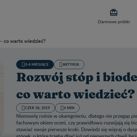

Darmowe próbki
 – co warto wiedzieć?
0-4 MIESIĄCE
ARTYKUŁ
Rozwój stóp i biode
co warto wiedzieć?
CZER 18, 2019
6 MIN
Niemowlę rośnie w okamgnieniu, dlatego nie przegap pie
fachowym okiem oceni, czy prawidłowo rozwijają się biod
stawiać swoje pierwsze kroki. Dowiedz się więcej o dy
stópek, o które trzeba dbać już od pierwszych chwil życ