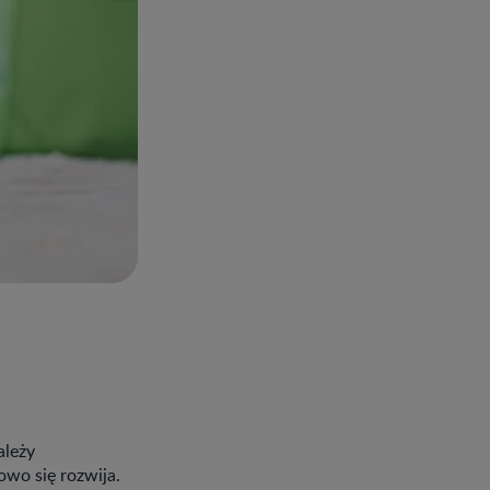
ależy
owo się rozwija.