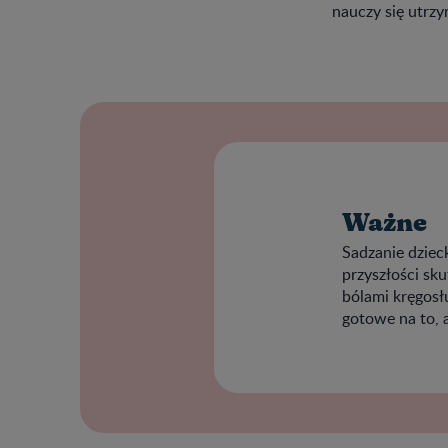
nauczy się utr
Ważne
Sadzanie dziec
przyszłości sk
bólami kręgosł
gotowe na to, 