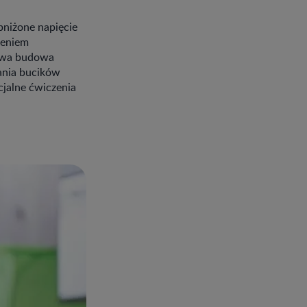
bniżone napięcie
ceniem
łowa budowa
ania bucików
cjalne ćwiczenia