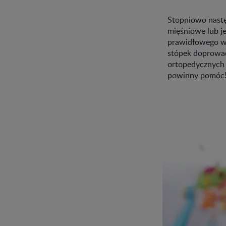
Stopniowo następ
mięśniowe lub j
prawidłowego wy
stópek doprowa
ortopedycznych i
powinny pomóc