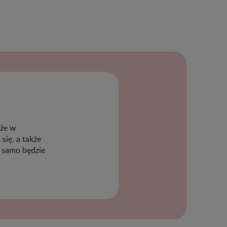
oże w
ię, a także
o samo będzie