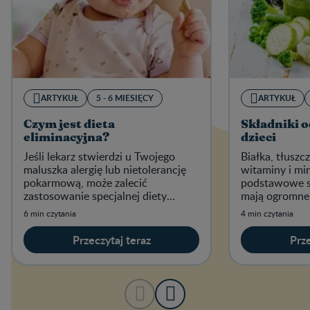
ARTYKUŁ
5 - 6 MIESIĘCY
ARTYKUŁ
Czym jest dieta
Składniki 
eliminacyjna?
dzieci
Jeśli lekarz stwierdzi u Twojego
Białka, tłusz
maluszka alergię lub nietolerancję
witaminy i min
pokarmową, może zalecić
podstawowe s
zastosowanie specjalnej diety
mają ogromne 
eliminacyjnej.
prawidłowego
6 min czytania
4 min czytania
maluszka.
Przeczytaj teraz
Prze