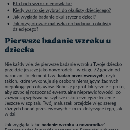
Kto bada wzrok niemowlaka?
Kiedy warto się wybrać do okulisty dziecięcego?
Jak wygląda badanie okulistyczne dzieci?
Jak przygotować maluszka do badania u okulisty
dziecięcego?
Pierwsze badanie wzroku u
dziecka
Nie każdy wie, że pierwsze badanie wzroku Twoje dziecko
przejdzie jeszcze jako noworodek – w ciągu 72 godzin od
badań przesiewowych
narodzin. To element tzw.
, czyli
takich, które wykonuje się osobom niemającym żadnych
niepokojących objawów. Robi się je profilaktycznie – po to,
aby szybciej rozpoznać ewentualne nieprawidłowości, co
zazwyczaj wpływa na szybsze i skuteczniejsze leczenie.
Jeszcze w szpitalu Twój maluszek przejdzie więc szereg
różnych badań przesiewowych – m.in. dotyczące tego, jak
widzi.
badanie wzroku u noworodka
Jak wygląda takie
?
Przeprowadza je zwykle neonatolog. Sprawdzi wówczas,