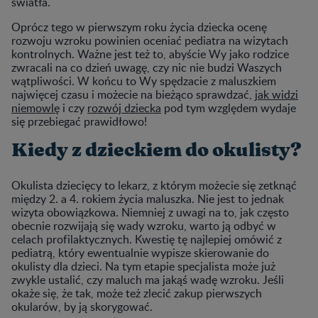
światła.
Oprócz tego w pierwszym roku życia dziecka ocenę
rozwoju wzroku powinien oceniać pediatra na wizytach
kontrolnych. Ważne jest też to, abyście Wy jako rodzice
zwracali na co dzień uwagę, czy nic nie budzi Waszych
wątpliwości. W końcu to Wy spędzacie z maluszkiem
najwięcej czasu i możecie na bieżąco sprawdzać,
jak widzi
niemowlę
i czy
rozwój dziecka
pod tym względem wydaje
się przebiegać prawidłowo!
Kiedy z dzieckiem do okulisty?
Okulista dziecięcy to lekarz, z którym możecie się zetknąć
między 2. a 4. rokiem życia maluszka. Nie jest to jednak
wizyta obowiązkowa. Niemniej z uwagi na to, jak często
obecnie rozwijają się wady wzroku, warto ją odbyć w
celach profilaktycznych. Kwestię tę najlepiej omówić z
pediatrą, który ewentualnie wypisze skierowanie do
okulisty dla dzieci. Na tym etapie specjalista może już
zwykle ustalić, czy maluch ma jakąś wadę wzroku. Jeśli
okaże się, że tak, może też zlecić zakup pierwszych
okularów, by ją skorygować.