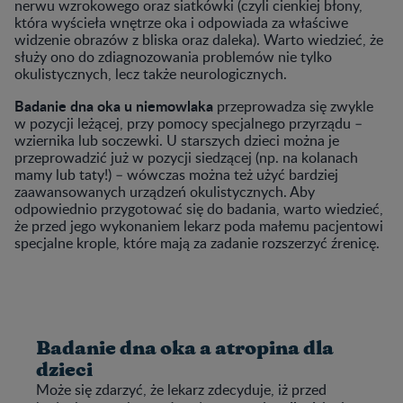
nerwu wzrokowego oraz siatkówki (czyli cienkiej błony,
która wyścieła wnętrze oka i odpowiada za właściwe
widzenie obrazów z bliska oraz daleka). Warto wiedzieć, że
służy ono do zdiagnozowania problemów nie tylko
okulistycznych, lecz także neurologicznych.
Badanie dna oka u niemowlaka
przeprowadza się zwykle
w pozycji leżącej, przy pomocy specjalnego przyrządu –
wziernika lub soczewki. U starszych dzieci można je
przeprowadzić już w pozycji siedzącej (np. na kolanach
mamy lub taty!) – wówczas można też użyć bardziej
zaawansowanych urządzeń okulistycznych. Aby
odpowiednio przygotować się do badania, warto wiedzieć,
że przed jego wykonaniem lekarz poda małemu pacjentowi
specjalne krople, które mają za zadanie rozszerzyć źrenicę.
Badanie dna oka a atropina dla
dzieci
Może się zdarzyć, że lekarz zdecyduje, iż przed