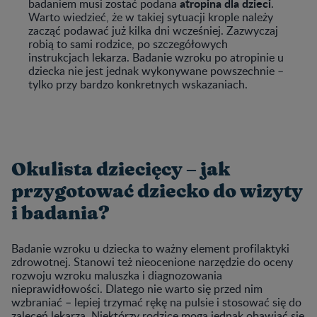
atropina dla dzieci
badaniem musi zostać podana
.
Warto wiedzieć, że w takiej sytuacji krople należy
zacząć podawać już kilka dni wcześniej. Zazwyczaj
robią to sami rodzice, po szczegółowych
instrukcjach lekarza. Badanie wzroku po atropinie u
dziecka nie jest jednak wykonywane powszechnie –
tylko przy bardzo konkretnych wskazaniach.
Okulista dziecięcy – jak
przygotować dziecko do wizyty
i badania?
Badanie wzroku u dziecka to ważny element profilaktyki
zdrowotnej. Stanowi też nieocenione narzędzie do oceny
rozwoju wzroku maluszka i diagnozowania
nieprawidłowości. Dlatego nie warto się przed nim
wzbraniać – lepiej trzymać rękę na pulsie i stosować się do
zaleceń lekarza. Niektórzy rodzice mogą jednak obawiać się