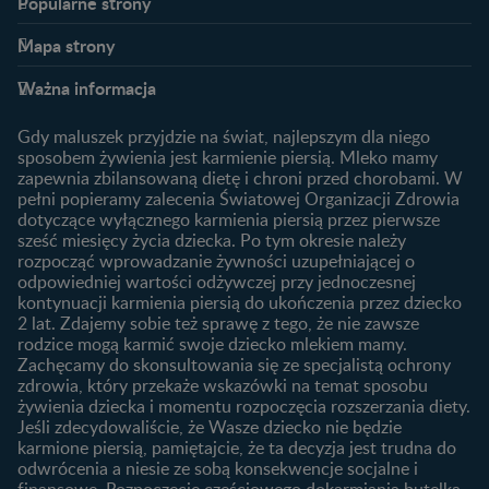
Popularne strony​
Nestlé FamilyNes
Program edukacyjny
Mapa strony​
Kontakt
Zaloguj się / Zarejestruj się
Planowanie ciąży
Ciąża
FAQ
Benefity programu
Ważna informacja
Plamienie implantacyjne –
Kalendarz ciąży
Archiwum artykułów
objawy i przyczyny
1. trymestr ciąży
Gdy maluszek przyjdzie na świat, najlepszym dla niego
Jak zaplanować płeć
Produkty
2. trymestr ciąży
sposobem żywienia jest karmienie piersią. Mleko mamy
dziecka?
zapewnia zbilansowaną dietę i chroni przed chorobami. W
Wyszukiwarka produktów
3. trymestr ciąży
Jak rozpoznać dni płodne?
pełni popieramy zalecenia Światowej Organizacji Zdrowia
Nasze marki
dotyczące wyłącznego karmienia piersią przez pierwsze
Badania przed ciążą
sześć miesięcy życia dziecka. Po tym okresie należy
Planowanie urlopu
rozpocząć wprowadzanie żywności uzupełniającej o
macierzyńskiego
odpowiedniej wartości odżywczej przy jednoczesnej
kontynuacji karmienia piersią do ukończenia przez dziecko
Rozwój dziecka
Żywienie dziecka
2 lat. Zdajemy sobie też sprawę z tego, że nie zawsze
Kalendarz rozwoju dziecka
10 sposobów jak poprawić
rodzice mogą karmić swoje dziecko mlekiem mamy.
laktację
Zachęcamy do skonsultowania się ze specjalistą ochrony
Skoki rozwojowe
zdrowia, który przekaże wskazówki na temat sposobu
Jakie mleko następne
Ząbkowanie u niemowląt
żywienia dziecka i momentu rozpoczęcia rozszerzania diety.
wybrać dla dziecka?
Jeśli zdecydowaliście, że Wasze dziecko nie będzie
Jak rozszerzać dietę
karmione piersią, pamiętajcie, że ta decyzja jest trudna do
niemowlaka?
odwrócenia a niesie ze sobą konsekwencje socjalne i