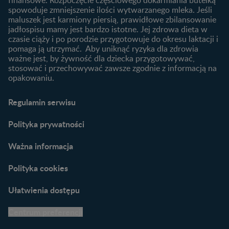
finansowe. Rozpoczęcie częściowego dokarmiania butelką
Przydatne materiały dla
spowoduje zmniejszenie ilości wytwarzanego mleka. Jeśli
rodziców
maluszek jest karmiony piersią, prawidłowe zbilansowanie
jadłospisu mamy jest bardzo istotne. Jej zdrowa dieta w
Poradniki dla rodziców
czasie ciąży i po porodzie przygotowuje do okresu laktacji i
Karty do zdjęć dla
pomaga ją utrzymać. Aby uniknąć ryzyka dla zdrowia
Maluszka
ważne jest, by żywność dla dziecka przygotowywać,
Materiały do pobrania
stosować i przechowywać zawsze zgodnie z informacją na
opakowaniu.
Narzędzia dla rodziców
Porady dla rodziców –
Regulamin serwisu
praktyczne wskazówki
naszych ekspertów
Polityka prywatności
Ważna informacja
Polityka cookies
Ułatwienia dostępu
Centrum preferencji