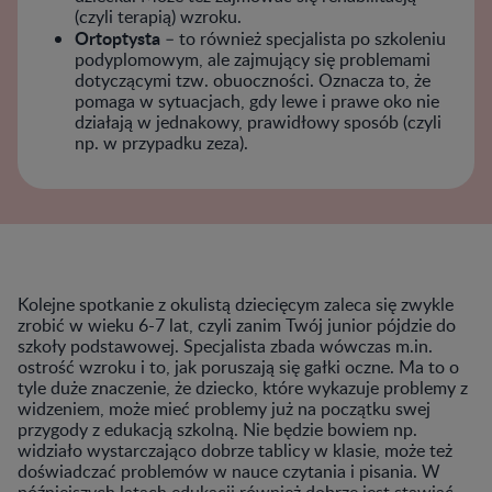
(czyli terapią) wzroku.
Ortoptysta
– to również specjalista po szkoleniu
podyplomowym, ale zajmujący się problemami
dotyczącymi tzw. obuoczności. Oznacza to, że
pomaga w sytuacjach, gdy lewe i prawe oko nie
działają w jednakowy, prawidłowy sposób (czyli
np. w przypadku zeza).
Kolejne spotkanie z okulistą dziecięcym zaleca się zwykle
zrobić w wieku 6-7 lat, czyli zanim Twój junior pójdzie do
szkoły podstawowej. Specjalista zbada wówczas m.in.
ostrość wzroku i to, jak poruszają się gałki oczne. Ma to o
tyle duże znaczenie, że dziecko, które wykazuje problemy z
widzeniem, może mieć problemy już na początku swej
przygody z edukacją szkolną. Nie będzie bowiem np.
widziało wystarczająco dobrze tablicy w klasie, może też
doświadczać problemów w nauce czytania i pisania. W
późniejszych latach edukacji również dobrze jest stawiać