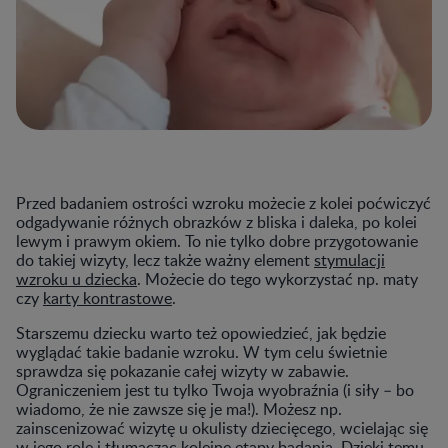
Przed badaniem ostrości wzroku możecie z kolei poćwiczyć
odgadywanie różnych obrazków z bliska i daleka, po kolei
lewym i prawym okiem. To nie tylko dobre przygotowanie
do takiej wizyty, lecz także ważny element
stymulacji
wzroku u dziecka
. Możecie do tego wykorzystać np. maty
czy
karty kontrastowe
.
Starszemu dziecku warto też opowiedzieć, jak będzie
wyglądać takie badanie wzroku. W tym celu świetnie
sprawdza się pokazanie całej wizyty w zabawie.
Ograniczeniem jest tu tylko Twoja wyobraźnia (i siły – bo
wiadomo, że nie zawsze się je ma!). Możesz np.
zainscenizować wizytę u okulisty dziecięcego, wcielając się
w jego rolę i tłumacząc kolejne etapy badania. Dzięki temu