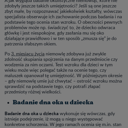
A jak wygląda badanie okulistyczne niemowląt, które nie
zdobyły jeszcze takich umiejętności? Jeśli są one jeszcze
zbyt małe, by rozpoznawać jakiekolwiek kształty, wówczas
specjalista obserwuje ich zachowanie podczas badania i na
podstawie tego ocenia stan wzroku. O obecności pewnych
problemów może np. świadczyć to, że dziecko odwraca
główkę i jest niespokojne, gdy zasłania mu się oko
działające prawidłowo i w ten sposób „zmusza się” je do
patrzenia słabszym okiem.
Po
3. miesiącu życia
niemowlę zdobywa już zwykle
zdolność skupiania spojrzenia na danym przedmiocie czy
wodzenia za nim oczami. Test wzroku dla dzieci w tym
wieku może więc polegać także na ocenie tego, czy
maluszek opanował tę umiejętność. W późniejszym okresie
– gdy niemowlę umie już chwytać – ostrość wzroku można
sprawdzić na podstawie tego, czy potrafi złapać
przedmioty różnej wielkości.
Badanie dna oka u dziecka
Badanie dna oka u dziecka
wykonuje się wówczas, gdy
istnieje podejrzenie, iż mogą u niego występować
konkretne schorzenia. W jego ramach ocenia się m.in. stan