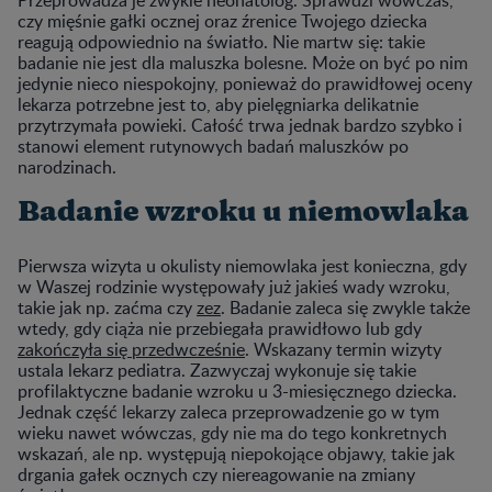
czy mięśnie gałki ocznej oraz źrenice Twojego dziecka
reagują odpowiednio na światło. Nie martw się: takie
badanie nie jest dla maluszka bolesne. Może on być po nim
jedynie nieco niespokojny, ponieważ do prawidłowej oceny
lekarza potrzebne jest to, aby pielęgniarka delikatnie
przytrzymała powieki. Całość trwa jednak bardzo szybko i
stanowi element rutynowych badań maluszków po
narodzinach.
Badanie wzroku u niemowlaka
Pierwsza wizyta u okulisty niemowlaka jest konieczna, gdy
w Waszej rodzinie występowały już jakieś wady wzroku,
takie jak np. zaćma czy
zez
. Badanie zaleca się zwykle także
wtedy, gdy ciąża nie przebiegała prawidłowo lub gdy
zakończyła się przedwcześnie
. Wskazany termin wizyty
ustala lekarz pediatra. Zazwyczaj wykonuje się takie
profilaktyczne badanie wzroku u 3-miesięcznego dziecka.
Jednak część lekarzy zaleca przeprowadzenie go w tym
wieku nawet wówczas, gdy nie ma do tego konkretnych
wskazań, ale np. występują niepokojące objawy, takie jak
drgania gałek ocznych czy niereagowanie na zmiany